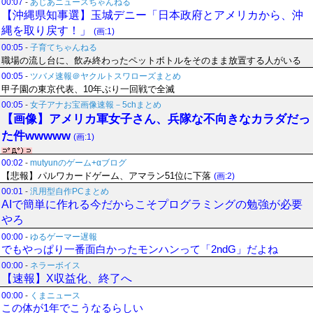
00:07
-
あじあニュースちゃんねる
【沖縄県知事選】玉城デニー「日本政府とアメリカから、沖
縄を取り戻す！」
(画:1)
00:05
-
子育てちゃんねる
職場の流し台に、飲み終わったペットボトルをそのまま放置する人がいる
00:05
-
ツバメ速報＠ヤクルトスワローズまとめ
甲子園の東京代表、10年ぶり一回戦で全滅
00:05
-
女子アナお宝画像速報－5chまとめ
【画像】アメリカ軍女子さん、兵隊な不向きなカラダだっ
た件wwwww
(画:1)
00:02
-
mutyunのゲーム+αブログ
【悲報】パルワカードゲーム、アマラン51位に下落
(画:2)
00:01
-
汎用型自作PCまとめ
AIで簡単に作れる今だからこそプログラミングの勉強が必要
やろ
00:00
-
ゆるゲーマー遅報
でもやっぱり一番面白かったモンハンって「2ndG」だよね
00:00
-
ネラーボイス
【速報】X収益化、終了へ
00:00
-
くまニュース
この体が1年でこうなるらしい