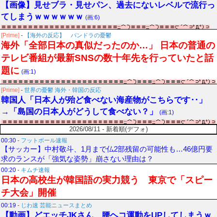
【画像】見せブラ・見せパン、過去にないレベルで流行っ
てしまうｗｗｗｗｗｗ
(画:6)
[Prime]
-
【海外の反応】 パンドラの憂鬱
海外「全部日本の真似だったのか…」 日本の普通の
テレビ番組が最新SNSの数十年先を行っていたと話
題に
(画:1)
[Prime]
-
世界の憂鬱 海外・韓国の反応
韓国人「日本人が殆ど食べない海産物がこちらです‥」
→「島国の日本人がどうして食べない？」
(画:1)
2026/08/11 - 新着順(デフォ)
00:30
-
フットボール速報
【サッカー】中村敬斗、1月まで仏2部残留の可能性も…46億円要
求のランスが「強気な姿勢」崩さない理由は？
00:20
-
キムチ速報
日本の高校生が韓国語の実力競う 東京で「スピー
チ大会」開催
00:19
-
じわ速 芸能ニュースまとめ
【動画】どエッチJKさん、腰ヘコ運動をUPしてしまうｗ