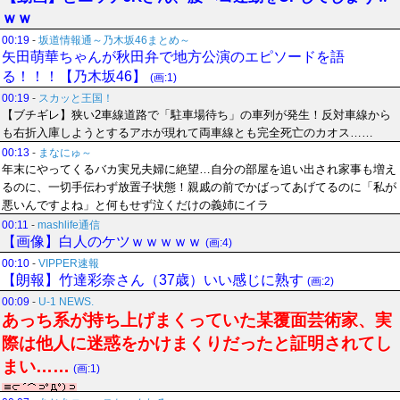
ｗｗ
00:19
-
坂道情報通～乃木坂46まとめ～
矢田萌華ちゃんが秋田弁で地方公演のエピソードを語
る！！！【乃木坂46】
(画:1)
00:19
-
スカッと王国！
【ブチギレ】狭い2車線道路で「駐車場待ち」の車列が発生！反対車線から
も右折入庫しようとするアホが現れて両車線とも完全死亡のカオス……
00:13
-
まなにゅ～
年末にやってくるバカ実兄夫婦に絶望…自分の部屋を追い出され家事も増え
るのに、一切手伝わず放置子状態！親戚の前でかばってあげてるのに「私が
悪いんですよね」と何もせず泣くだけの義姉にイラ
00:11
-
mashlife通信
【画像】白人のケツｗｗｗｗｗ
(画:4)
00:10
-
VIPPER速報
【朗報】竹達彩奈さん（37歳）いい感じに熟す
(画:2)
00:09
-
U-1 NEWS.
あっち系が持ち上げまくっていた某覆面芸術家、実
際は他人に迷惑をかけまくりだったと証明されてし
まい……
(画:1)