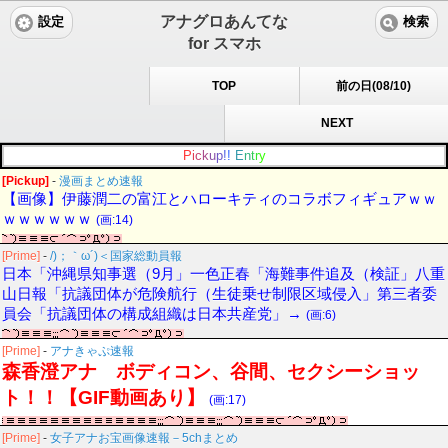
アナグロあんてな
設定
検索
for スマホ
TOP
前の日(08/10)
NEXT
P
i
c
k
u
p
!
!
E
n
t
r
y
[Pickup]
-
漫画まとめ速報
【画像】伊藤潤二の富江とハローキティのコラボフィギュアｗｗ
ｗｗｗｗｗｗ
(画:14)
[Prime]
-
/)；｀ω´)＜国家総動員報
日本「沖縄県知事選（9月」一色正春「海難事件追及（検証」八重
山日報「抗議団体が危険航行（生徒乗せ制限区域侵入」第三者委
員会「抗議団体の構成組織は日本共産党」→
(画:6)
[Prime]
-
アナきゃぷ速報
森香澄アナ ボディコン、谷間、セクシーショッ
ト！！【GIF動画あり】
(画:17)
[Prime]
-
女子アナお宝画像速報－5chまとめ