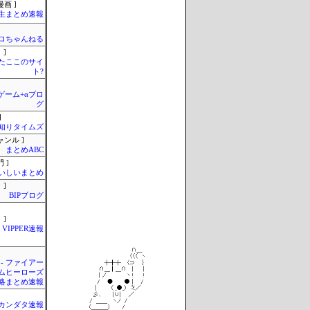
画 ]
生まとめ速報
ロちゃんねる
 ]
またここのサイ
ト?
のゲーム+αブロ
グ
]
知りタイムズ
ャンル ]
まとめABC
 ]
いしいまとめ
 ]
BIPブログ
 ]
VIPPER速報
 - ファイアー
ムヒーローズ
略まとめ速報
カンダタ速報