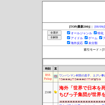
[TOP(最新200)]
|
[08/09(
オールジャンル
特化
アイドル
ゲーム
海外反応
未分類
索引モード > [TOP
時刻
直
RSS
ワンパンマン村田の息子、エグい事
Pickup
海外「世界で日本を死
23:00
ちびっ子集団が世界