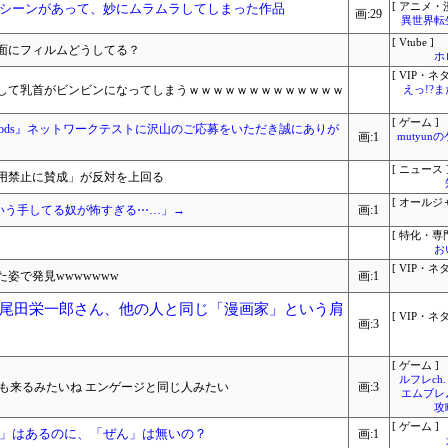
シーンがあって、妙にムラムラしてしまった作品
[ アニメ・漫
画:29
異世界転
[ Vtube ]
面にフィルムどうしてる？
ホ
[ VIP・ネタ
奮して乳首がビンビンになってしまうｗｗｗｗｗｗｗｗｗｗｗｗｗ
えっ!?
[ ゲーム ]
bloods』ネットワークテストに沢山のご応募をいただき誠にありが
画:1
mutyun
[ ニュース 
用禁止に賛成」が反対を上回る
[ オールジ
こういう手してる奴が怖すぎる⋯…」→
画:1
[ 特化・専門
お
[ VIP・ネタ
姿で発見wwwwwww
画:1
尾田栄一郎さん、他の人と同じ「漫画家」という肩
[ VIP・ネタ
画:3
[ ゲーム ]
ルフレch.
も来るみたいね エンゲージと同じ人みたい
画:3
エムブレ
攻
[ ゲーム ]
」はあるのに、「ぜん」は無いの？
画:1