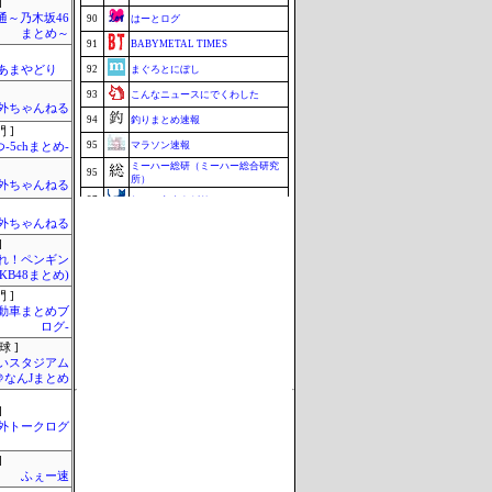
]
通～乃木坂46
90
はーとログ
まとめ～
91
BABYMETAL TIMES
のあまやどり
92
まぐろとにぼし
93
こんなニュースにでくわした
外ちゃんねる
94
釣りまとめ速報
 ]
95
マラソン速報
-5chまとめ-
ミーハー総研（ミーハー総合研究
95
所）
外ちゃんねる
97
ねこのあまやどり
映画.net -ネタバレ|感想|評判 2chま
外ちゃんねる
97
とめブログ-
]
99
究極のまとめ.com
Mれ！ペンギン
AKB48まとめ)
99
まとめんだー
 ]
99
ブラウザゲーム速報
自動車まとめブ
ログ-
102
まとめCUP
球 ]
Update 08/09 21:38
いスタジアム
＠なんJまとめ
]
外トークログ
]
ふぇー速