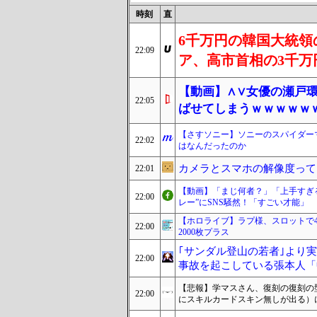
時刻
直
6千万円の韓国大統領
22:09
ア、高市首相の3千万
【動画】∧∨女優の瀬戸
22:05
ばせてしまうｗｗｗｗｗ
【さすソニー】ソニーのスパイダーマ
22:02
はなんだったのか
カメラとスマホの解像度って
22:01
【動画】「まじ何者？」「上手すぎる
22:00
レー”にSNS騒然！「すごい才能」
【ホロライブ】ラプ様、スロットで4
22:00
2000枚プラス
｢サンダル登山の若者｣より実
22:00
事故を起こしている張本人「
【悲報】学マスさん、復刻の復刻の
22:00
にスキルカードスキン無しが出る）