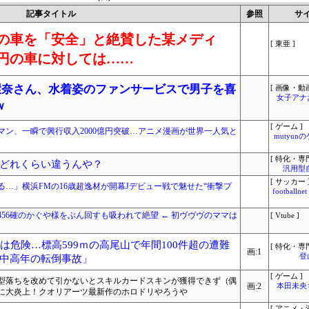
記事タイトル
参照
サ
の車を「安全」と絶賛した某メディ
[ 東亜 ]
円の車に対しては……
環奈さん、水着姿のファンサービスで男子を喜
[ 画像・動画
女子アナ
ｗ
[ ゲーム ]
ン、一瞬で興行収入2000億円突破…アニメ漫画が世界一人気と
mutyun
[ 特化・専門
どれくらい違うんや？
汎用型
[ サッカー 
…」横浜FMの16歳超逸材が開幕Jデビュー戦で魅せた“衝撃プ
footbal
56確のかぐや様をぶん回すも吸われて絶望 ← 初ヴヴヴのママは
[ Vtube ]
は危険…標高599ｍの高尾山で年間100件超の遭難
[ 特化・専門
画:1
登
中高年の転倒事故」
[ ゲーム ]
型落ちを改めて引かないとスキルカードスキンが獲得できず（偶
画:2
本田未央
に大炎上！クオリアーツ最新作のホロドリやろうや
[ アニメ・漫