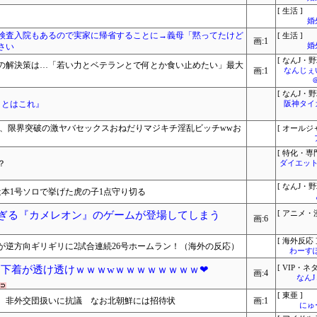
[ 生活 ]
婚
検査入院もあるので実家に帰省することに→義母「黙ってたけど
[ 生活 ]
画:1
さい
婚
[ なんJ・野
の解決策は…「若い力とベテランとで何とか食い止めたい」最大
画:1
なんじぇ
[ なんJ・野
ことはこれ』
阪神タイ
変、限界突破の激ヤバセックスおねだりマジキチ淫乱ビッチwwお
[ オールジ
[ 特化・専門
？
ダイエット
[ なんJ・野
本1号ソロで挙げた虎の子1点守り切る
ロすぎる『カメレオン』のゲームが登場してしまう
[ アニメ・漫
画:6
[ 海外反応 
が逆方向ギリギリに2試合連続26号ホームラン！（海外の反応）
わーす
、下着が透け透けｗｗｗwｗｗｗｗｗｗｗｗ❤
[ VIP・ネタ
画:4
なん
[ 東亜 ]
、非外交団扱いに抗議 なお北朝鮮には招待状
画:1
にゅ