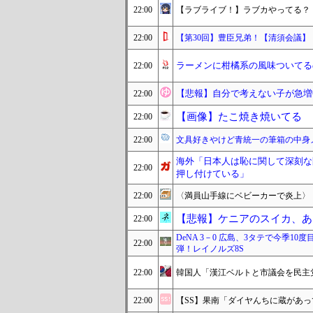
22:00
【ラブライブ！】ラブカやってる？
22:00
【第30回】豊臣兄弟！【清須会議】
ラーメンに柑橘系の風味ついてる
22:00
【悲報】自分で考えない子が急増
22:00
【画像】たこ焼き焼いてる
22:00
22:00
文具好きやけど青統一の筆箱の中身
海外「日本人は恥に関して深刻な
22:00
押し付けている」
22:00
〈満員山手線にベビーカーで炎上〉
【悲報】ケニアのスイカ、あ
22:00
DeNA 3－0 広島、3タテで今季1
22:00
弾！レイノルズ8S
22:00
韓国人「漢江ベルトと市議会を民主
22:00
【SS】果南「ダイヤんちに蔵があっ