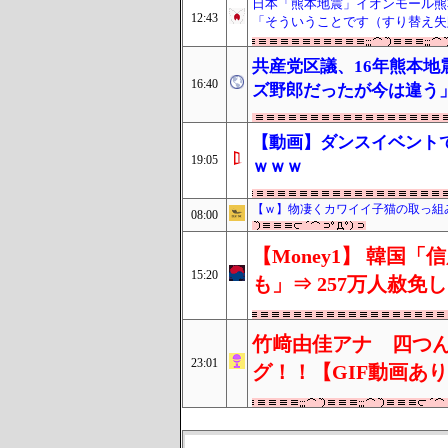
日本「熊本地震」イオンモール熊
12:43
「そういうことです（すり替え失
共産党区議、16年熊本
16:40
ズ野郎だったが今は違う
【動画】ダンスイベント
19:05
ｗｗｗ
【ｗ】物凄くカワイイ子猫の取っ組
08:00
【Money1】 韓国
15:20
も」⇒ 257万人赦免
竹﨑由佳アナ 四つ
23:01
グ！！【GIF動画あ