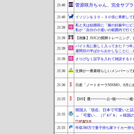
菅原咲月ちゃん、完全サプラ
21:40
21:40
イソジンを２０－３０倍に希釈して
私と夫は結婚前に「嫁の妊娠中にピ
21:39
私が「自分の小遣いの範囲内で行く
21:39
【画像】JSJCの開脚トレーニング
バイト先に新しく入ってきた７つ年
21:39
週間目の半ばからおかしなことに…
21:39
さりげなく誤字を入れて雑談するト
21:36
生脚が一番素晴らしいメンバーって
21:36
日産「ノートオーラNISMO」8月
21:35
【8/9】鷹=======-公=猫=====-/-檻
韓国人「現在、日本で可愛いと話
21:35
→「可愛い…（ﾌﾞﾙﾌﾞﾙ」＝韓国
21:35
年収380万で妻子持ち家マイカー持ち