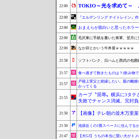
TOKIO～光を求めて～
22:00
22:00
『エルデンリング ナイトレイン』
おまえらが面白いと思ったホラー
22:00
22:00
毛沢東に手紙を書いた将軍、翌月に
22:00
なか卯とかいう牛丼屋ｗｗｗｗｗ
21:58
ソフトバンク、日ハムと西武の包囲網
21:57
食べ過ぎて飽きたものは？(飲み物で
戸籍上実父と絶縁したい。親の離婚
21:57
かってくる
カープ〝屈辱〟横浜に3タテ
21:55
失敗でチャンス消滅。完封負けで
【画像】テレ朝の並木万里菜
21:50
21:50
池袋近くの1畳スペースに住んでる
21:47
【犬GJ】うちの本当に賢い犬がトメ