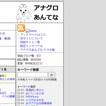
スポ
・
ブックマークはココ
像・動画
・
当サイトについて
・
登録サイト一覧
・
固定リンクツール
・
アナグロあんてな スマホ版
登録ブログ数 : 472
総記事数 : 8810564
更新 : 08/09(日)22:11
イト名
キーワード検索
漫画 ]
画まとめ速報
※半角スペース区切りでAND検索
キーワード履歴
]
22:15 :
常識的に考えた
反応】 パン
22:15 :
おいしいまとめ
ドラの憂鬱
22:14 :
WWWwww
22:14 :
とりのまるやき
22:14 :
女子アナお宝画像速報