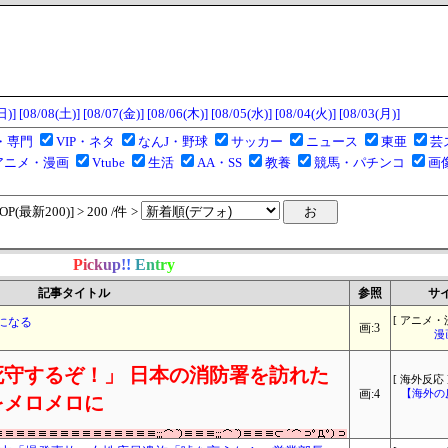
日)]
[08/08(土)]
[08/07(金)]
[08/06(木)]
[08/05(水)]
[08/04(火)]
[08/03(月)]
・専門
VIP・ネタ
なんJ・野球
サッカー
ニュース
東亜
芸
アニメ・漫画
Vtube
生活
AA・SS
教養
競馬・パチンコ
画
(最新200)] > 200 /件 >
P
i
c
k
u
p
!
!
E
n
t
r
y
記事タイトル
参照
サ
になる
[ アニメ・
画:3
漫
守するぞ！」 日本の消防署を訪れた
[ 海外反応 
画:4
【海外の
をメロメロに