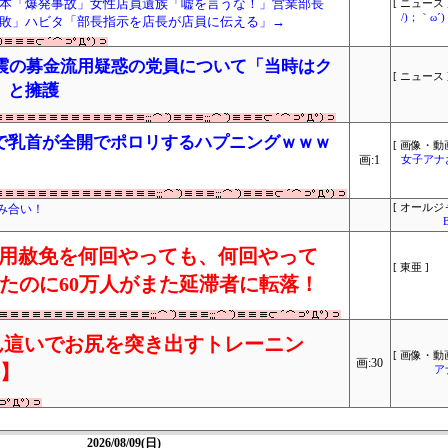
本「爆発事故」女性店員遺族「嘘を言うな！」営業部長
[ ニュース 
/)；｀ω
敗」ハビタ「部長指示を店長が店員に伝える」→
地震の募金流用疑惑の党員について「当時はク
[ ニュース 
」と擁護
で乳首が全開でポロリするハプニングｗｗｗ
[ 画像・動画
画:1
女子アナ
み合い！
[ オールジ
「信用赦免を何回やっても、何回やって
[ 東亜 ]
したのに60万人がまた延滞者に転落！
ん這いでお尻を突き出すトレーニン
[ 画像・動画
画:30
り】
ア
2026/08/09(日)