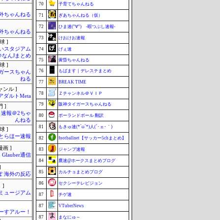
70
子育てちゃんねる
外ちゃんねる
71
ぎあちゃんねる（仮）
72
ひま速(°∀°) -暇つぶし速報-
外ちゃんねる
73
けおけお速報
球 ]
いスタジアム
74
げぇ速
＠なんJまとめ
75
黄昏ちゃんねる
球 ]
76
もばます｜デレステまとめ
ガースちゃん
ねる
77
BREAK TIME
ャンル ]
78
Ｚチャンネル＠ＶＩＰ
アダルトMeta
79
阪神タイガースちゃんねる
 ]
速報＠2ちゃ
80
ポーランドボール 翻訳
んねる
81
もきゅ速(*´ω`*)人(´･ェ･｀)
球 ]
とらほー速報
82
footballnet【サッカー5chまとめ】
画 ]
83
ジャンプ速報
Glauber通信
84
鷹速@ホークスまとめブログ
]
85
カルチョまとめブログ
ぽ 海外の反応
86
セクシーテレビジョン
 ]
Jミュージアム
87
チゲ速
87
VTuberNews
ーすアルー！
87
まなにゅ～