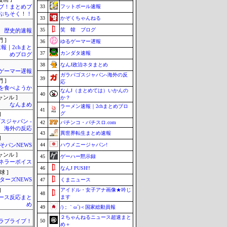
33
フットボール速報
ブ！まとめブ
ぷちそく！！
33
かぞくちゃんねる
35
笑 韓 ブログ
歴史的速報
 ]
36
ゆるゲーマー遅報
報｜2chまと
37
カンダタ速報
めブログ
38
なんJ政治ネタまとめ
ゲーマー遅報
ガラパゴスジャパン-海外の反
39
 ]
応
を食べようか
なんJ（まとめては）いかんの
40
ャンル ]
か？
なんまめ
ラーメン速報｜2chまとめブロ
41
グ
]
スジャパン -
42
パチンコ・パチスロ.com
海外の反応
43
異世界転生まとめ速報
]
44
ハウメニージャパン!
そパンNEWS
ャンル ]
45
ゲーハー黙示録
ネラーボイス
46
なんJ PUSH!!
球 ]
ターズNEWS
47
くまニュース
アイドル・女子アナ画像★吟じ
]
48
ます
ース反応まと
め
49
/)；｀ω´)＜国家総動員報
２ちゃんねるニュース超速まと
50
！ラブライブ！
め＋