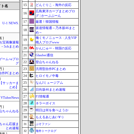
15
どんぐりこ - 海外の反応
イト名
広島東洋カープまとめブロ
16
グ | かーぷぶーん
17
厳選！韓国情報
U-1 NEWS.
坂道情報通～乃木坂46まと
18
め～
働くモノニュース : 人生VIP
 ]
19
職人ブログwww
お宝画像速報
－5chまとめ
20
かんにゅー - 韓国の反応
21
Glauber通信
のゲーム+αブロ
22
登山ちゃんねる
グ
23
汎用型自作PCまとめ
 ]
自作PCまとめ
24
ヒロイモノ中毒
]
25
なんJミュージアム
lnet【サッカーま
とめ】
26
日向坂46まとめ速報
27
F1情報通
VTuberNews
28
ネラーボイス
 ]
29
明日は何を食べようか
山ちゃんねる
30
もえるあじあ(･∀･)
ちゃん応援ま
31
ぷそファン
とめ速報
32
海外トークログ
画 ]