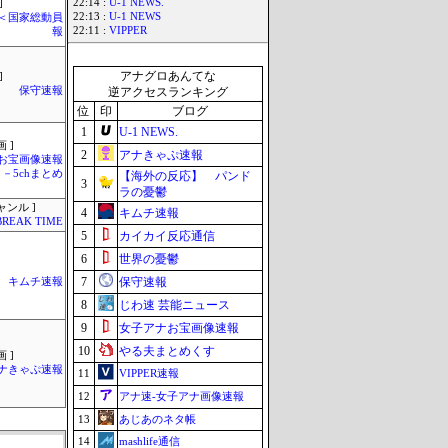
22:14 :
U-1 NEWS.
]
22:13 :
U-1 NEWS
´)＜国家総動員
22:11 :
VIPPER
報
アナグロあんてな
]
保守速報
逆アクセスランキング
位
印
ブログ
1
U-1 NEWS.
 ]
2
アナきゃぷ速報
お宝画像速報
－5chまとめ
【海外の反応】 パンド
3
ラの憂鬱
ャンル ]
4
キムチ速報
BREAK TIME
5
カイカイ反応通信
6
世界の憂鬱
7
保守速報
キムチ速報
8
じわ速 芸能ニュース
9
女子アナお宝画像速報
10
やる夫まとめくす
 ]
ナきゃぷ速報
11
VIPPER速報
12
アナ速‐女子アナ画像速報
13
あじあのネタ帳
14
mashlife通信