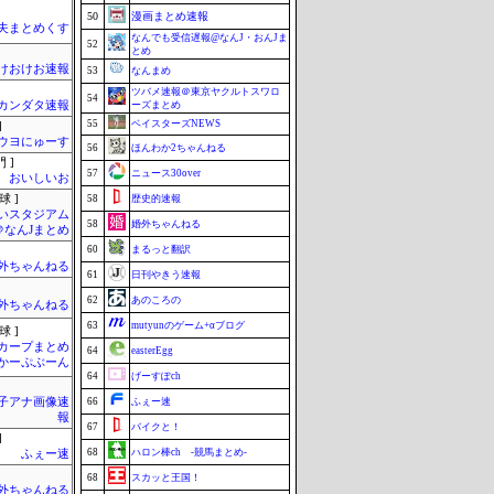
50
漫画まとめ速報
夫まとめくす
なんでも受信遅報@なんJ・おんJま
52
とめ
けおけお速報
53
なんまめ
ツバメ速報＠東京ヤクルトスワロ
54
カンダタ速報
ーズまとめ
55
ベイスターズNEWS
]
ウヨにゅーす
56
ほんわか2ちゃんねる
 ]
57
ニュース30over
おいしいお
球 ]
58
歴史的速報
いスタジアム
58
婚外ちゃんねる
＠なんJまとめ
60
まるっと翻訳
外ちゃんねる
61
日刊やきう速報
62
あのころの
外ちゃんねる
63
mutyunのゲーム+αブログ
球 ]
カープまとめ
64
easterEgg
| かーぷぶーん
64
げーすぽch
女子アナ画像速
66
ふぇー速
報
67
バイクと！
]
68
ハロン棒ch -競馬まとめ-
ふぇー速
68
スカッと王国！
外ちゃんねる