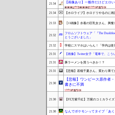
【画像あり】一般作だけどエロい
21:34
21:34
【ホロライブ】ホロドリやるのに画
21:33
【ｼｺ画像】水着の巨乳女さん、興
フロムソフトウェア「『The Dusk
21:32
とうございました」
21:32
学校にスマホはいらん！「学内は使
21:31
【画像】Twitter女子「電車で、
21:31
豚ラーメンを買うべきか！？
21:31
【悲報】若槻千夏さん、変わり果てた
【悲報】ワンピース原作者・
21:30
書きに不満
21:30
【FE万紫千紅】万紫のコミカライズ
なんでポケモンってタイプ「あく
21:30