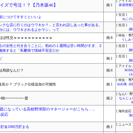
[ アイドル 
イズで号泣！？【乃木坂46】
画:1
坂道情報
[ 生活 ]
髪につけてすすぐといいよ
ねこ
ンクな店に行くのはウワキか？」と言われ話しあった事がある。
[ 生活 ]
分には、ウワキされるよかマシ」って
婚
[ 特化・専門
、ほぼ性交ｗｗｗｗｗｗｗｗｗｗｗ
画:8
うしみつ
上の女性と付き合うことに。初めの１週間は甘い時間がすぎ、２
[ 生活 ]
連絡すると「私鬱病で情緒不安定だか
婚
[ 生活 ]
ピ
画:1
婚
[ アイドル 
結局誰なんだ？
画:6
RO
(
[ 特化・専門
に改良か？ ブラック仕様追加の可能性
画:1
ゆめ痛 -
[ なんJ・野
=鴎=========-鷲
画:2
なんじぇ
題になっている高校野球部のマネージャーがこちら…」
[ 海外反応 
の反応
海
[ ニュース 
貯金1000万貯まる
画:1