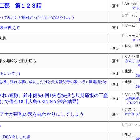
[ AA・SS ]
 二部 第１２３話
画:1
やる
[ ゲーム ]
作ってみたけど微妙だったビルドの話をしよう
[ ゲーム ]
映画教えて
画:1
[ ニュース 
失脚
ネト
[ 特化・専門
画:3
[ なんJ・野
を4勝2敗で耐え切る
画:1
なんじぇ
[ 生活 ]
もいいです)
画:1
婚
を機に逃れる事に成功したけど父方祖父母の家に行く度電話がか
[ 生活 ]
画:1
婚
[ なんJ・野
され5連敗。鈴木健矢6回1失点快投も辰見痛恨の三盗
画:2
広島東洋
借金18【広島0-3DeNA/試合結果】
ブログ 
[ 芸スポ ]
アナが巨乳の形を丸わかりにしてしまう
画:2
アナ速‐
[ ニュース 
が
[ 生活 ]
にDQN返しした話
婚