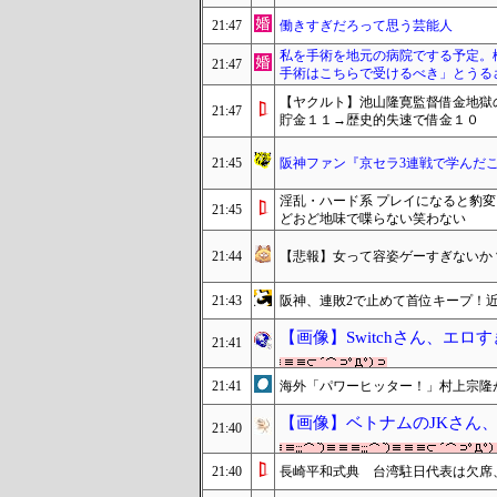
21:47
働きすぎだろって思う芸能人
私を手術を地元の病院でする予定。
21:47
手術はこちらで受けるべき」とうる
【ヤクルト】池山隆寛監督借金地獄
21:47
貯金１１→歴史的失速で借金１０
21:45
阪神ファン『京セラ3連戦で学んだ
淫乱・ハード系 プレイになると豹
21:45
どおど地味で喋らない笑わない
21:44
【悲報】女って容姿ゲーすぎないか
21:43
阪神、連敗2で止めて首位キープ！近
【画像】Switchさん、エ
21:41
21:41
海外「パワーヒッター！」村上宗隆
【画像】ベトナムのJKさん
21:40
21:40
長崎平和式典 台湾駐日代表は欠席