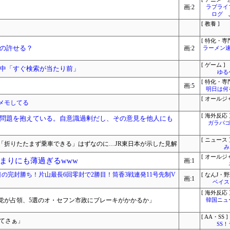
画:2
ラブライ
ログ 
[ 教養 ]
[ 特化・専門
の許せる？
画:2
ラーメン速
[ ゲーム ]
中「すぐ検索が当たり前」
ゆる
[ 特化・専門
画:5
明日は何
[ オールジ
メモしてる
[ 海外反応 
問題を抱えている。自意識過剰だし、その意見を他人にも
ガラパゴ
[ ニュース 
「折りたたまず乗車できる」はずなのに…JR東日本が示した見解
み
[ オールジ
まりにも薄過ぎるwww
画:1
0度目の完封勝ち！片山最長6回零封で2勝目！筒香3戦連発11号先制V
[ なんJ・野
画:1
ベイス
[ 海外反応 
党が占領、5選のオ・セフン市政にブレーキがかかるか」
韓国ニュ
[ AA・SS ]
てさぁ」
SS