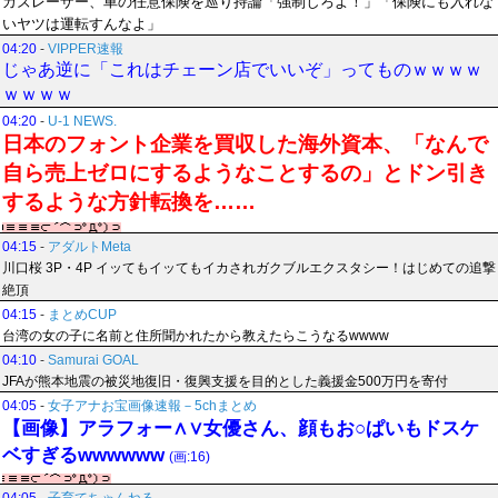
カズレーザー、車の任意保険を巡り持論「強制しろよ！」「保険にも入れな
いヤツは運転すんなよ」
04:20
-
VIPPER速報
じゃあ逆に「これはチェーン店でいいぞ」ってものｗｗｗｗ
ｗｗｗｗ
04:20
-
U-1 NEWS.
日本のフォント企業を買収した海外資本、「なんで
自ら売上ゼロにするようなことするの」とドン引き
するような方針転換を……
04:15
-
アダルトMeta
川口桜 3P・4P イッてもイッてもイカされガクブルエクスタシー！はじめての追撃
絶頂
04:15
-
まとめCUP
台湾の女の子に名前と住所聞かれたから教えたらこうなるwwww
04:10
-
Samurai GOAL
JFAが熊本地震の被災地復旧・復興支援を目的とした義援金500万円を寄付
04:05
-
女子アナお宝画像速報－5chまとめ
【画像】アラフォー∧∨女優さん、顔もお○ぱいもドスケ
ベすぎるwwwwww
(画:16)