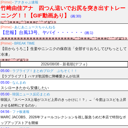
[Prime]
-
アナきゃぷ速報
竹﨑由佳アナ 四つん這いでお尻を突き出すトレー
ニング！！【GIF動画あり】
(画:30)
[Prime]
-
あじあニュースちゃんねる
【悲報】台風13号、ヤバイ・・・・・・
(画:1)
[Prime]
-
BREAK TIME
【目からうろこ】生姜やニンニクの保存法「全部すりおろしてぴちっとして
冷凍」
2026/08/08 - 新着順(デフォ)
05:00
-
ラブライブ！まとめブログ ぷちそく！！
【ラブライブ！】ハマダ歌謡祭に降幡愛さんが出演
05:00
-
なんまめ
スシローきたから安価したい
05:00
-
韓国ニュース反応まとめ
韓国人「スペースX上場がコスピ上昇のきっかけに！？」→「今度はコスピを上昇
させる材料にするのか」
04:56
-
ファ板速報
MARC JACOBS、2026年フォールコレクションを祝し阪急うめだ本店で特別なポ
ップアップストアを開催