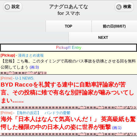
アナグロあんてな
設定
検索
for スマホ
TOP
前の日(08/07)
NEXT
P
i
c
k
u
p
!
!
E
n
t
r
y
[Pickup]
-
漫画まとめ速報
【悲報】こち亀、このタイミングで高校のバス事故を彷彿とさせる回を無料
公開してしまう
(画:3)
[Prime]
-
U-1 NEWS.
BYD Raccoを礼賛する連中に自動車評論家が苦
言、その投稿に雉で有名な別評論家が噛みついてし
まい……
[Prime]
-
【海外の反応】 パンドラの憂鬱
海外「日本人はなんて気高いんだ！」 英高級紙も驚
愕した極限の中の日本人の姿に世界が衝撃
(画:1)