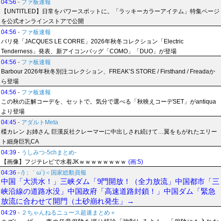
04:56
-
ファ板速報
【UNTITLED】日常をパワースポットに。「ラッキーカラーアイテム」特集ページ
を公式オンラインストアで公開
04:56
-
ファ板速報
パリ発「JACQUES LE CORRE」2026年秋冬コレクション「Electric
Tenderness」発表、新アイコンバッグ「COMO」「DUO」が登場
04:56
-
ファ板速報
Barbour 2026年秋冬別注コレクション、FREAK’S STORE / Firsthand / Freadaか
ら登場
04:56
-
ファ板速報
この秋の正解コーデを、セットで。気分で選べる「秋映えコーデSET」がantiqua
より登場
04:45
-
アダルトMeta
楪カレン お姉さん 巨漢反社クレーマーに中出しされ続けて…翼をもがれたエリー
ト細身巨乳CA
04:39
-
うしみつ-5chまとめ-
【画像】フジテレビで水着JKｗｗｗｗｗｗｗｗ
(画:5)
04:36
-
/)；｀ω´)＜国家総動員報
中国「大洪水！」三峡ダム「9門開放！（全力放流」中国都市「三
峡沿線の道路水没」中国政府「高速道路封鎖！」中国ダム「緊急
放流に合わせて開門（土砂崩れ発生」→
04:29
-
２ちゃんねるニュース超速まとめ＋