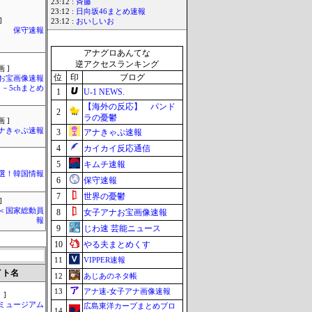
23:12 :
斉藤
23:12 :
日向坂46まとめ速報
]
23:12 :
おいしいお
保守速報
アナグロあんてな
逆アクセスランキング
 ]
位
印
ブログ
お宝画像速報
－5chまとめ
1
U-1 NEWS.
【海外の反応】 パンド
2
ラの憂鬱
 ]
ナきゃぷ速報
3
アナきゃぷ速報
4
カイカイ反応通信
5
キムチ速報
選！韓国情報
6
保守速報
7
世界の憂鬱
]
´)＜国家総動員
8
女子アナお宝画像速報
報
9
じわ速 芸能ニュース
10
やる夫まとめくす
11
VIPPER速報
イト名
12
あじあのネタ帳
13
アナ速‐女子アナ画像速報
 ]
Jミュージアム
広島東洋カープまとめブロ
14