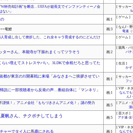
“W杯売却計画”を断念…UEFAが超長文でインファンティーノ会
[ サッカー 
はない」
S
[ ゲーム ]
もの
画:1
[ なんJ・野
===竜鯉
画:3
竜速（
6人育成し出して挫折した、これ全キャラ育成するのにどんだけ
[ ゲーム ]
[ 競馬・パ
ロッターさん、本能寺が下振れまくってツラそう
画:2
パチ
くらい増えてストレスヤバい。3LDKで余裕だろと思ってた
[ 生活 ]
かぞ
佑都が東京のJ1開幕戦に来場「みなさまへご挨拶させてい
[ サッカー 
画:1
フッ
[ VIP・ネタ
帰説に一部視聴者から反発の声…番組自体に「マンネリ」
画:1
なんでも
んJ
不謹慎！」アニメ会社「もちづきさんアニメ化！」謎の勢力
[ アニメ・漫
画:5
漫
[ 芸スポ ]
尾夏帆さん、チクポチしてしまう
画:5
アナ速‐
[ VIP・ネタ
チャーでタイ人に馬鹿にされる
画:1
なんでも