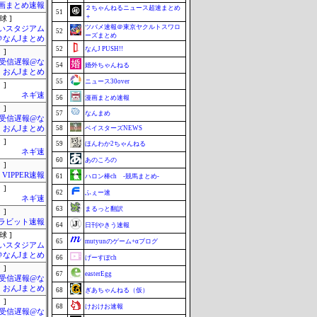
画まとめ速報
２ちゃんねるニュース超速まとめ
51
＋
球 ]
ツバメ速報＠東京ヤクルトスワロ
いスタジアム
52
ーズまとめ
＠なんJまとめ
52
なんJ PUSH!!
 ]
受信遅報@な
54
婚外ちゃんねる
・おんJまとめ
55
ニュース30over
 ]
ネギ速
56
漫画まとめ速報
 ]
57
なんまめ
受信遅報@な
・おんJまとめ
58
ベイスターズNEWS
 ]
59
ほんわか2ちゃんねる
ネギ速
60
あのころの
 ]
VIPPER速報
61
ハロン棒ch -競馬まとめ-
 ]
62
ふぇー速
ネギ速
63
まるっと翻訳
 ]
ラビット速報
64
日刊やきう速報
球 ]
65
mutyunのゲーム+αブログ
いスタジアム
＠なんJまとめ
66
げーすぽch
 ]
67
easterEgg
受信遅報@な
・おんJまとめ
68
ぎあちゃんねる（仮）
 ]
68
けおけお速報
受信遅報@な