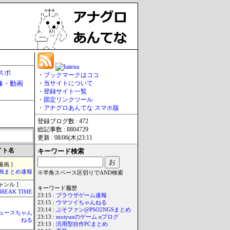
スポ
・
ブックマークはココ
像・動画
・
当サイトについて
・
登録サイト一覧
・
固定リンクツール
・
アナグロあんてな スマホ版
登録ブログ数 : 472
総記事数 : 8804729
更新 : 08/06(木)23:11
イト名
キーワード検索
漫画 ]
画まとめ速報
※半角スペース区切りでAND検索
ャンル ]
キーワード履歴
BREAK TIME
23:15 :
ブラウザゲーム速報
23:15 :
ウマツイちゃんねる
23:14 :
ぷそファン@PSO2NGSまとめ
ュースちゃん
23:13 :
mutyunのゲーム αブログ
ねる
23:13 :
汎用型自作PCまとめ