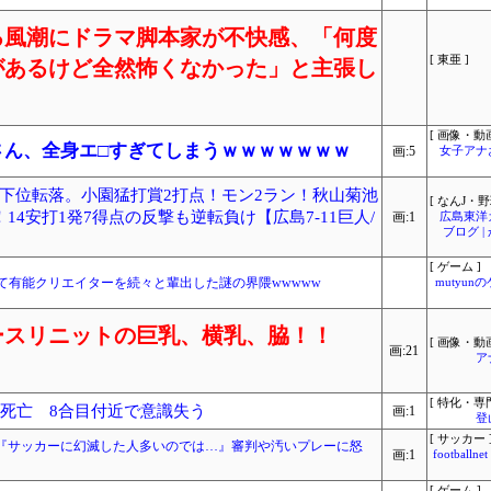
る風潮にドラマ脚本家が不快感、「何度
[ 東亜 ]
があるけど全然怖くなかった」と主張し
[ 画像・動画
)さん、全身エ□すぎてしまうｗｗｗｗｗｗｗ
画:5
女子アナ
下位転落。小園猛打賞2打点！モン2ラン！秋山菊池
[ なんJ・野
14安打1発7得点の反撃も逆転負け【広島7-11巨人/
画:1
広島東洋
ブログ 
[ ゲーム ]
て有能クリエイターを続々と輩出した謎の界隈wwwww
mutyun
ースリニットの巨乳、横乳、脇！！
[ 画像・動画
画:21
ア
[ 特化・専門
性死亡 8合目付近で意識失う
画:1
登
[ サッカー 
『サッカーに幻滅した人多いのでは…』審判や汚いプレーに怒
画:1
footbal
[ ゲーム ]