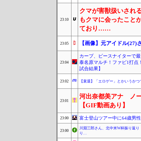
クマが害獣扱いされ
もクマに会ったこと
23:10
ており……
【画像】元アイドル(27
23:05
カープ、ピースナイターで最
泰名原マルチ！ファビ1打点！
23:04
試合結果】
23:02
【衰退】「エロゲー」とかいうかつ
河出奈都美アナ ノ
23:01
【GIF動画あり】
富士登山ツアー中に64歳男
23:00
川淵三郎さん、北中米W杯振り返り
23:00
り…