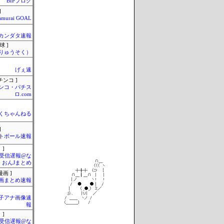
BIPブログ
]
amurai GOAL
カンダタ速報
球 ]
りゅうそく）
げぇ速
チンコ ]
ンコ・パチス
ロ.com
くちゃんねる
]
トボール速報
 ]
受信遅報@な
・おんJまとめ
画 ]
画まとめ速報
女子アナ画像速
報
 ]
受信遅報@な