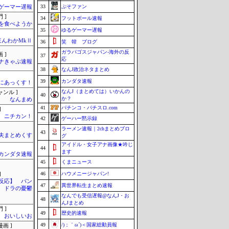
33
ぷそファン
ゲーマー遅報
 ]
34
フットボール速報
を食べようか
35
ゆるゲーマー遅報
ほんわかMkⅡ
36
笑 韓 ブログ
ガラパゴスジャパン-海外の反
 ]
37
応
ナきゃぷ速報
38
なんJ政治ネタまとめ
39
カンダタ速報
まにあっくす！
なんJ（まとめては）いかんの
ャンル ]
40
か？
なんまめ
41
パチンコ・パチスロ.com
]
ニチカン！
42
ゲーハー黙示録
ラーメン速報｜2chまとめブロ
43
夫まとめくす
グ
アイドル・女子アナ画像★吟じ
44
ます
カンダタ速報
45
くまニュース
46
ハウメニージャパン!
]
反応】 パン
47
異世界転生まとめ速報
ドラの憂鬱
なんでも受信遅報@なんJ・お
48
んJまとめ
 ]
49
歴史的速報
おいしいお
49
/)；｀ω´)＜国家総動員報
画 ]