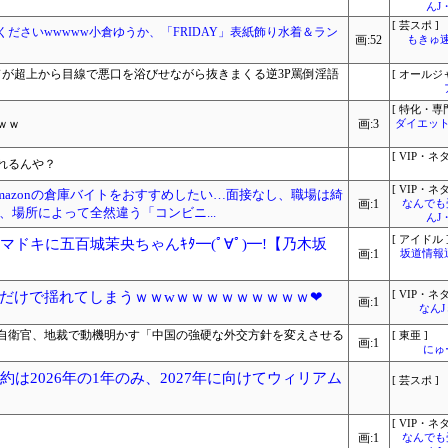
んJ
[ 芸スポ ]
ださいwwwww小倉ゆうか、「FRIDAY」表紙飾り水着＆ラン
画:52
もきゅ速(
ドが超上から目線で悪口を浴びせながら抜きまくる逆3P罵倒淫語
[ オールジ
[ 特化・専門
ｗｗ
画:3
ダイエット
[ VIP・ネタ
れるんや？
[ VIP・ネタ
azonの倉庫バイトをおすすめしたい…面接なし、職場は綺
画:1
なんでも
場所によって全然違う「コンビニ...
んJ
[ アイドル 
ドキに五百城茉央ちゃんｷﾀ━(ﾟ∀ﾟ)━!【乃木坂
画:1
坂道情報
だけで揺れてしまうｗｗwｗｗｗｗｗｗｗｗｗ❤
[ VIP・ネタ
画:1
なん
自衛官、地裁で動機明かす「中国の強硬な外交方針を変えさせる
[ 東亜 ]
画:1
にゅ
約は2026年の1年のみ、2027年に向けてウィリアム
[ 芸スポ ]
[ VIP・ネタ
画:1
なんでも