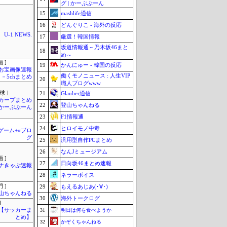
グ | かーぷぶーん
15
mashlife通信
16
どんぐりこ - 海外の反応
U-1 NEWS.
17
厳選！韓国情報
坂道情報通～乃木坂46まと
18
め～
 ]
19
かんにゅー - 韓国の反応
お宝画像速報
働くモノニュース : 人生VIP
－5chまとめ
20
職人ブログwww
球 ]
21
Glauber通信
カープまとめ
22
登山ちゃんねる
| かーぷぶーん
23
F1情報通
24
ヒロイモノ中毒
のゲーム+αブロ
グ
25
汎用型自作PCまとめ
26
なんJミュージアム
 ]
27
日向坂46まとめ速報
ナきゃぷ速報
28
ネラーボイス
 ]
29
もえるあじあ(･∀･)
山ちゃんねる
30
海外トークログ
]
lnet【サッカーま
31
明日は何を食べようか
とめ】
32
かぞくちゃんねる