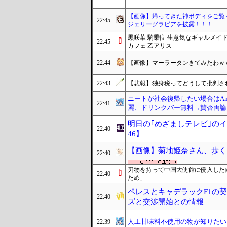
【画像】帰ってきた神ボディをご覧く
22:45
ジェリーグラビアを披露！！！
黒咲華 騎乗位 生意気なギャルメイ
22:45
カフェ 乙アリス
22:44
【画像】マーラータンきてみたわｗ
22:43
【悲報】独身税ってどうして批判さ
ニートが社会復帰したい場合はAm
22:41
麗、ドリンクバー無料→賛否両論、
明日の｢めざましテレビ｣のイマ
22:40
46】
【画像】菊地姫奈さん、歩く
22:40
刃物を持って中国大使館に侵入した
22:40
ため」
ペレスとキャデラックF1の契
22:40
ズと交渉開始との情報
人工甘味料不使用の物が知りたい
22:39