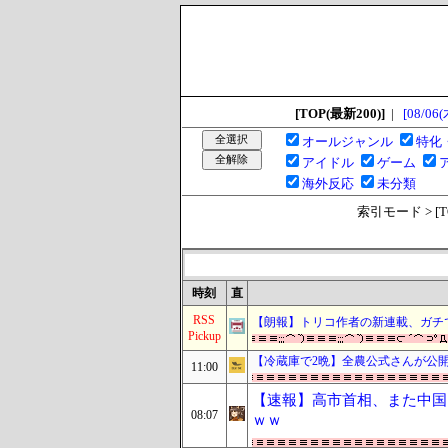
[TOP(最新200)]
|
[08/06(
オールジャンル
特化
アイドル
ゲーム
海外反応
未分類
索引モード > [TOP
時刻
直
RSS
【朗報】トリコ作者の新連載、ガチ
Pickup
【冷蔵庫で2晩】全農公式さんが公
11:00
【速報】高市首相、また中国
08:07
ｗｗ