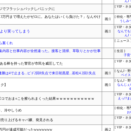
んJ
[ VIP・ネタ
ジでフラッシュバックしパニックに
ら3万円まで増えたがゼロに。あなたはいくら負けた？」なんやけ
[ 特化・専門
画:1
うしみつ
[ VIP・ネタ
より実ってしまう
画:1
なんでも
んJ
[ ニュース 
ら案くれ
集内容と仕事内容が全然違った。接客と清掃、草取りとかが仕事
[ 生活 ]
子育
[ VIP・ネタ
いある棒を持った警官が市民を威圧してた
[ なんJ・野
.連勝は4で止まる...ビド2回8失点で来日初黒星...若松4.2回1失点
画:1
ベイス
[ なんJ・野
ック】
画:1
なんじぇ
[ VIP・ネタ
チ◯コでおま○こを擦られまくった結果ｗｗｗｗｗｗｗｗｗｗｗ
えっ!?
[ 特化・専門
チ、冷やしうめ
お
[ VIP・ネタ
万円売り上げるキャバ嬢、発見される
[ VIP・ネタ
万円が達成可能だったwwwwwww
画:2