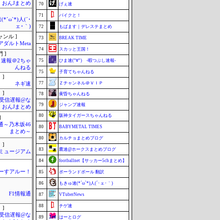
・おんJまとめ
70
げぇ速
71
バイクと！
*´ω`*)人(´･
ェ･｀)
72
もばます｜デレステまとめ
ャンル ]
73
BREAK TIME
アダルトMeta
74
スカッと王国！
 ]
速報＠2ちゃ
75
ひま速(°∀°) -暇つぶし速報-
んねる
75
子育てちゃんねる
 ]
77
Ｚチャンネル＠ＶＩＰ
ネギ速
 ]
78
黄昏ちゃんねる
受信遅報@な
79
ジャンプ速報
・おんJまとめ
80
阪神タイガースちゃんねる
]
通～乃木坂46
80
BABYMETAL TIMES
まとめ～
80
カルチョまとめブログ
 ]
83
鷹速@ホークスまとめブログ
Jミュージアム
84
footballnet【サッカー5chまとめ】
ーすアルー！
85
ポーランドボール 翻訳
86
もきゅ速(*´ω`*)人(´･ェ･｀)
F1情報通
87
VTuberNews
88
チゲ速
 ]
受信遅報@な
89
はーとログ