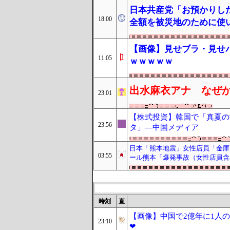
日本共産党「お預かりし
18:00
全額を被災地のために使
【画像】見せブラ・見せ
11:05
ｗｗｗｗｗ
出水麻衣アナ なぜ
23:01
【株式投資】韓国で「真夏の
23:56
タ」―中国メディア
日本「熊本地震」女性店員「金庫に
03:55
ール熊本「爆発事故（女性店員含
時刻
直
【画像】中国で2億年に1人
23:10
❤