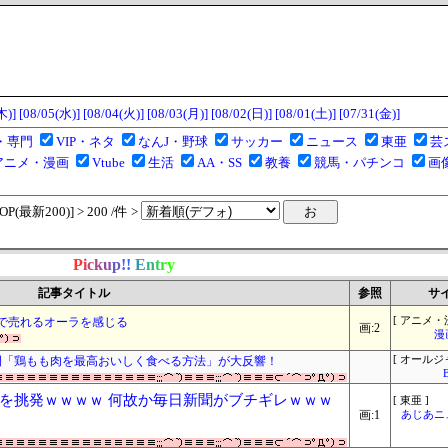
木)]
[08/05(水)]
[08/04(火)]
[08/03(月)]
[08/02(日)]
[08/01(土)]
[07/31(金)]
・専門
VIP・ネタ
なんJ・野球
サッカー
ニュース
東亜
芸
アニメ・漫画
Vtube
生活
AA・SS
教養
競馬・パチンコ
画
(最新200)] > 200 /件 >
P
i
c
k
u
p
!
!
E
n
t
r
y
記事タイトル
参照
サ
で売れるオーラを感じる
[ アニメ・
画:2
漫
開「鶏もも肉を最高おいしく食べる方法」が大反響！
[ オールジ
を挑発ｗｗｗｗ 何故か毎日新聞がブチギレｗｗｗ
[ 東亜 ]
画:1
あじあニ