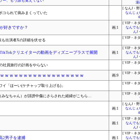
リー、もう誰も覚えてない
漫
[ なんJ・野
ボコられて病みまくっていた
なんじぇ
[ VIP・ネタ
が好きですか？
画:1
なんでも
んJ
[ VIP・ネタ
表も出演者Xの詳細を伏せる
[ VIP・ネタ
TikTokクリエイターの動画をディズニープラスで展開
画:1
なんでも
んJ
[ VIP・ネタ
月の社員旅行の計画をやらない
[ VIP・ネタ
ｗｗｗｗｗｗｗｗｗｗｗｗｗｗｗｗｗｗ
画:9
[ VIP・ネタ
イ「ほーい(ケチャップ取り上げる)」
[ VIP・ネタ
ん（みなちゃん）が誹謗中傷にさらされた経緯がこちら…
[ なんJ・野
画:1
なんじぇ
[ VIP・ネタ
画:1
なんでも
んJ
[ VIP・ネタ
高2男子を逮捕
画:1
なんでも