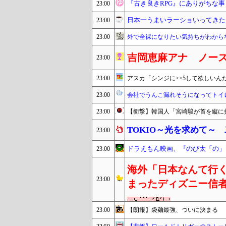
『古き良きRPG』にありがちな事
23:00
日本一うまいラーショいってきた
23:00
23:00
外で全裸になりたい気持ちがわから
吉岡恵麻アナ ノー
23:00
23:00
アスカ「シンジに>>5して欲しいん
23:00
会社でうんこ漏れそうになってトイ
23:00
【衝撃】韓国人「宮崎駿が首を縦に
TOKIO～光を求めて～
23:00
ドラえもん映画、『のび太「の」
23:00
海外「日本なんて行く
23:00
まったディズニー信
23:00
【朗報】袋麺最強、ついに決まる