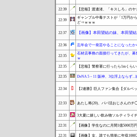
22:39
【悲報】渡邊渚、「キスしろ」のヤ
ギャンブル中毒テストが「1万円か
22:39
ど⇒ｗｗｗ
【画像】本田望結の妹、本田望結
22:37
22:36
忘年会で一発芸やることになったか
石材店事務の面接行ってきたが、募
22:35
ｗ
22:35
【悲報】警察署に行ったら1mくら
22:35
DeNA 5－11 阪神、3位浮上ならず..
22:34
【2連勝】巨人ファン集合【ダルベ
22:33
あたし将(20)、パパ活おじさんの
22:33
3大夏に嬉しい飲み物ソルティライ
22:31
【画像】学生なのに月間1億5000
22:31
【画像】女、誰でも簡単に年収1000