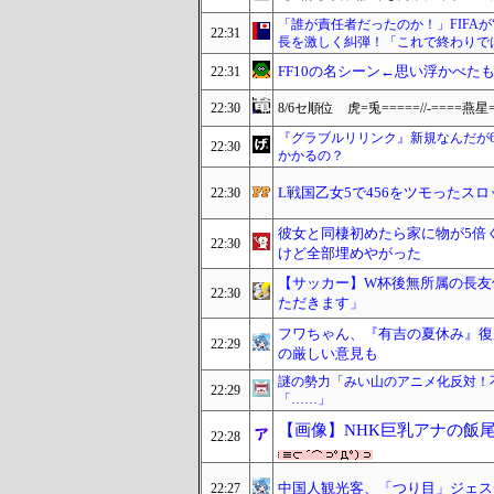
「誰が責任者だったのか！」FIFAが
22:31
長を激しく糾弾！「これで終わりで
FF10の名シーン←思い浮かべた
22:31
22:30
8/6セ順位 虎=兎=====//-====燕星
『グラブルリリンク』新規なんだが
22:30
かかるの？
L戦国乙女5で456をツモったス
22:30
彼女と同棲初めたら家に物が5倍
22:30
けど全部埋めやがった
【サッカー】W杯後無所属の長友
22:30
ただきます」
フワちゃん、『有吉の夏休み』復
22:29
の厳しい意見も
謎の勢力「みい山のアニメ化反対！
22:29
「……」
【画像】NHK巨乳アナの飯
22:28
中国人観光客、「つり目」ジェス
22:27