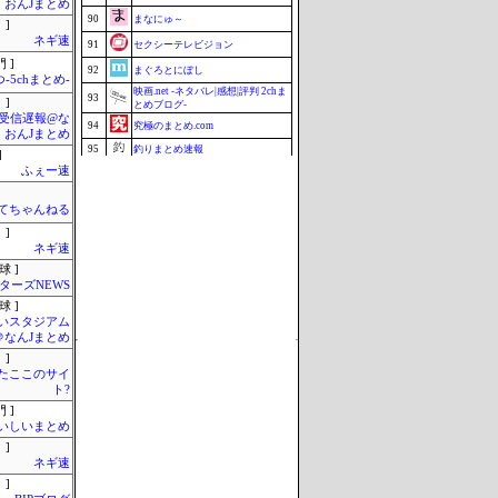
・おんJまとめ
90
まなにゅ～
 ]
ネギ速
91
セクシーテレビジョン
 ]
92
まぐろとにぼし
-5chまとめ-
映画.net -ネタバレ|感想|評判 2chま
93
 ]
とめブログ-
受信遅報@な
94
究極のまとめ.com
・おんJまとめ
95
釣りまとめ速報
]
ふぇー速
96
Samurai GOAL
ミーハー総研（ミーハー総合研究
97
所）
てちゃんねる
97
ZAPZAP!
 ]
ネギ速
99
マラソン速報
球 ]
100
じゃぽにか反応帳
ターズNEWS
Update 08/06 22:38
球 ]
いスタジアム
＠なんJまとめ
 ]
またここのサイ
ト?
 ]
いしいまとめ
 ]
ネギ速
 ]