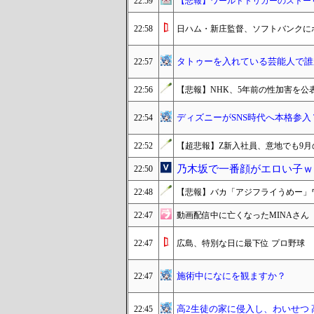
22:59
【悲報】ワールドトリガーのストー
22:58
日ハム・新庄監督、ソフトバンクに
タトゥーを入れている芸能人で誰
22:57
22:56
【悲報】NHK、5年前の性加害を公
ディズニーがSNS時代へ本格参入 
22:54
22:52
【超悲報】Z新入社員、意地でも9
乃木坂で一番顔がエロい子ｗ
22:50
22:48
【悲報】バカ「アジフライうめー」ワ
22:47
動画配信中に亡くなったMINAさ
22:47
広島、特別な日に最下位 プロ野球
施術中になにを観ますか？
22:47
高2生徒の家に侵入し、わいせつ 
22:45