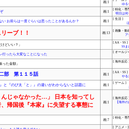
画:1
ゆる
[ 特化・専門
ぞ
画:1
明日は何
[ 生活 ]
ない お前らは一度ぐらいは思ったことがあるんか？
画:1
[ 画像・動画
スリーブ！！
画:13
ア
[ AA・SS ]
だけどいい？」
SS
[ オールジ
レ行ったら大変なことになった
[ 海外反応 
振った金額」
[ AA・SS ]
 二部 第１１５話
画:1
やる
[ ゲーム ]
』と『のび太「と」』の違いがわからないと話題に
画:1
んじゃなかった…」 日本を知ってし
[ 海外反応 
画:1
【海外の
者、帰国後『本家』に失望する事態に
[ 特化・専門
画:7
[ アニメ・漫