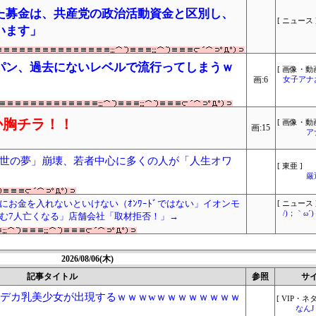
た募金は、共産党の政治活動資金と区別し、
[ ニュース 
います」
パン、過去にないレベルで流行ってしまうｗ
[ 画像・動画
画:6
女子アナ
か胸チラ！！
[ 画像・動画
画:15
ア
世の夢」崩壊、若者中心に多くの人が「人生オワ
[ 東亜 ]
厳
お金を入れないといけない（ｵﾝﾜｰﾄﾞではない」イオンモ
[ ニュース 
/)；｀ω
む7人亡くなる」店舗会社「取材拒否！」→
2026/08/06(木)
記事タイトル
参照
サ
のデカ乳美少女が出現するｗｗｗwｗｗｗｗｗｗｗｗ
[ VIP・ネタ
なん