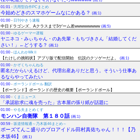
(画:1)
01:01
-
汎用型自作PCまとめ
今始めどきのスマホゲームなにかある？
(画:1)
01:00
-
日刊やきう速報
中日ドラゴンズ、Aクラスまで3ゲーム差wwwwwwwww
(画:5)
01:00
-
ゆるゲーマー遅報
ヤニネコ・みぃちゃん・のあ先輩・もちづきさん「結婚してくだ
さい！」←どうする？
(画:1)
01:00
-
ほんわかMkⅡ
【たけしの挑戦状】アプリ版で配信開始 伝説のクソゲーだよ。
(画:1)
01:00
-
かぞくちゃんねる
匿名だからいえるけど、代理出産ありだと思う。そういう仕事あ
るならやってみたい
01:00
-
ポーランドボール 翻訳
【ポーランド】ポーランドの歴史の概要【ポーランドボール】
01:00
-
くまニュース
「承認欲求に魂を売った」古本屋の張り紙が話題に
01:00
-
やる夫まとめくす
モンハン自衛隊 第１８０話
(画:1)
00:59
-
坂道情報通～乃木坂46まとめ～
ポーズてんこ盛りのプロアイドル田村真佑ちゃん！！！【乃
木坂46】
(画:1)