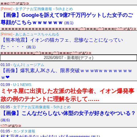
[Prime]
-
女子アナお宝画像速報－5chまとめ
【画像】Googleを訴えて9億7千万円ゲットした女子のご
尊顔がこちらｗｗｗｗｗｗ
(画:1)
[Prime]
-
あじあニュースちゃんねる
【熊本地震】イオンの猫カフェ、悲惨なことになってい
た・・・・
(画:1)
2026/08/07 - 新着順(デフォ)
01:10
-
なんJミュージアム
【画像】爆乳素人JKさん、限界突破ｗｗｗwｗｗｗｗｗｗｗ
ｗ❤
01:09
-
U-1 NEWS.
ミヤネ屋に出演した左派の社会学者、イオン爆発事
故の例のテナントに理解を示して……
01:05
-
女子アナお宝画像速報－5chまとめ
【画像】こんなだらしない体型の女子が好きなやついる？
(画:6)
01:05
-
カンダタ速報
桜木花道がモテないわけないだろwwwwww