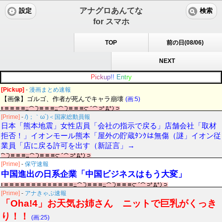
アナグロあんてな
設定
検索
for スマホ
TOP
前の日(08/06)
NEXT
P
i
c
k
u
p
!
!
E
n
t
r
y
[Pickup]
-
漫画まとめ速報
【画像】ゴルゴ、作者が死んでキャラ崩壊
(画:5)
[Prime]
-
/)；｀ω´)＜国家総動員報
日本「熊本地震」女性店員「会社の指示で戻る」店舗会社「取材
拒否！」イオンモール熊本「屋外の貯蔵ﾀﾝｸは無傷（謎」イオン従
業員「店に戻る許可を出す（新証言」→
[Prime]
-
保守速報
中国進出の日系企業「中国ビジネスはもう大変」
[Prime]
-
アナきゃぷ速報
「Oha!4」お天気お姉さん ニットで巨乳がくっき
り！！
(画:25)