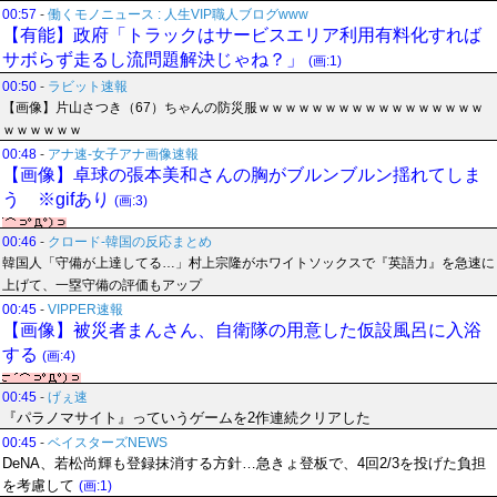
00:57
-
働くモノニュース : 人生VIP職人ブログwww
【有能】政府「トラックはサービスエリア利用有料化すれば
サボらず走るし流問題解決じゃね？」
(画:1)
00:50
-
ラビット速報
【画像】片山さつき（67）ちゃんの防災服ｗｗｗｗｗｗｗｗｗｗｗｗｗｗｗｗｗ
ｗｗｗｗｗｗ
00:48
-
アナ速‐女子アナ画像速報
【画像】卓球の張本美和さんの胸がブルンブルン揺れてしま
う ※gifあり
(画:3)
00:46
-
クロード-韓国の反応まとめ
韓国人「守備が上達してる…」村上宗隆がホワイトソックスで『英語力』を急速に
上げて、一塁守備の評価もアップ
00:45
-
VIPPER速報
【画像】被災者まんさん、自衛隊の用意した仮設風呂に入浴
する
(画:4)
00:45
-
げぇ速
『パラノマサイト』っていうゲームを2作連続クリアした
00:45
-
ベイスターズNEWS
DeNA、若松尚輝も登録抹消する方針…急きょ登板で、4回2/3を投げた負担
を考慮して
(画:1)