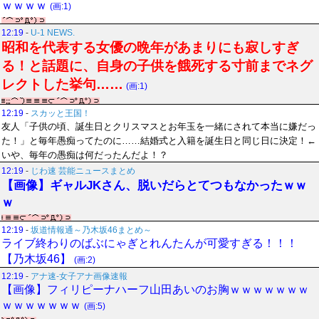
ｗｗｗｗ
(画:1)
12:19
-
U-1 NEWS.
昭和を代表する女優の晩年があまりにも寂しすぎ
る！と話題に、自身の子供を餓死する寸前までネグ
レクトした挙句……
(画:1)
12:19
-
スカッと王国！
友人「子供の頃、誕生日とクリスマスとお年玉を一緒にされて本当に嫌だっ
た！」と毎年愚痴ってたのに……結婚式と入籍を誕生日と同じ日に決定！←
いや、毎年の愚痴は何だったんだよ！？
12:19
-
じわ速 芸能ニュースまとめ
【画像】ギャルJKさん、脱いだらとてつもなかったｗｗ
ｗ
12:19
-
坂道情報通～乃木坂46まとめ～
ライブ終わりのばぶにゃぎとれんたんが可愛すぎる！！！
【乃木坂46】
(画:2)
12:19
-
アナ速‐女子アナ画像速報
【画像】フィリピーナハーフ山田あいのお胸ｗｗｗｗｗｗｗ
ｗｗｗｗｗｗｗ
(画:5)