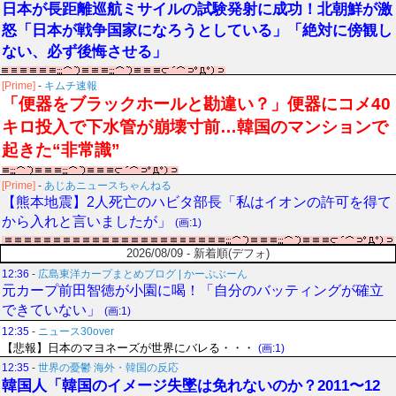
日本が長距離巡航ミサイルの試験発射に成功！北朝鮮が激
怒「日本が戦争国家になろうとしている」「絶対に傍観し
ない、必ず後悔させる」
[Prime]
-
キムチ速報
「便器をブラックホールと勘違い？」便器にコメ40
キロ投入で下水管が崩壊寸前…韓国のマンションで
起きた“非常識”
[Prime]
-
あじあニュースちゃんねる
【熊本地震】2人死亡のハビタ部長「私はイオンの許可を得て
から入れと言いましたが」
(画:1)
2026/08/09 - 新着順(デフォ)
12:36
-
広島東洋カープまとめブログ | かーぷぶーん
元カープ前田智徳が小園に喝！「自分のバッティングが確立
できていない」
(画:1)
12:35
-
ニュース30over
【悲報】日本のマヨネーズが世界にバレる・・・
(画:1)
12:35
-
世界の憂鬱 海外・韓国の反応
韓国人「韓国のイメージ失墜は免れないのか？2011〜12