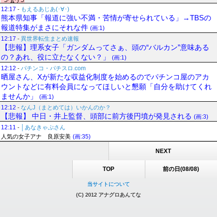
12:17
-
もえるあじあ(･∀･)
熊本県知事「報道に強い不満・苦情が寄せられている」→TBSの
報道特集がまさにそれな件
(画:1)
12:17
-
異世界転生まとめ速報
【悲報】理系女子「ガンダムってさぁ、頭の“バルカン”意味ある
の？あれ、役に立たなくない？」
(画:1)
12:12
-
パチンコ・パチスロ.com
晒屋さん、Xが新たな収益化制度を始めるのでパチンコ屋のアカ
ウントなどに有料会員になってほしいと懇願「自分を助けてくれ
ませんか」
(画:1)
12:12
-
なんJ（まとめては）いかんのか？
【悲報】 中日・井上監督、頭部に前方後円墳が発見される
(画:3)
12:11
-
│あなきゃぷさん
人気の女子アナ 良原安美
(画:35)
NEXT
TOP
前の日(08/08)
当サイトについて
(C) 2012 アナグロあんてな