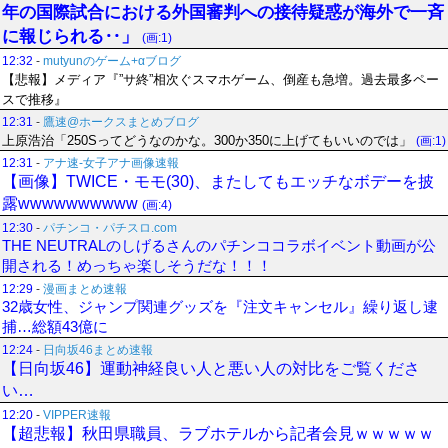
年の国際試合における外国審判への接待疑惑が海外で一斉
に報じられる‥」
(画:1)
12:32
-
mutyunのゲーム+αブログ
【悲報】メディア『”サ終”相次ぐスマホゲーム、倒産も急増。過去最多ペー
スで推移』
12:31
-
鷹速@ホークスまとめブログ
上原浩治「250Sってどうなのかな。300か350に上げてもいいのでは」
(画:1)
12:31
-
アナ速‐女子アナ画像速報
【画像】TWICE・モモ(30)、またしてもエッチなボデーを披
露wwwwwwwwww
(画:4)
12:30
-
パチンコ・パチスロ.com
THE NEUTRALのしげるさんのパチンココラボイベント動画が公
開される！めっちゃ楽しそうだな！！！
12:29
-
漫画まとめ速報
32歳女性、ジャンプ関連グッズを『注文キャンセル』繰り返し逮
捕…総額43億に
12:24
-
日向坂46まとめ速報
【日向坂46】運動神経良い人と悪い人の対比をご覧くださ
い…
12:20
-
VIPPER速報
【超悲報】秋田県職員、ラブホテルから記者会見ｗｗｗｗｗ