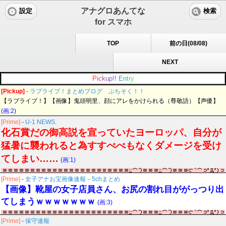
アナグロあんてな
設定
検索
for スマホ
TOP
前の日(08/08)
NEXT
P
i
c
k
u
p
!
!
E
n
t
r
y
[Pickup]
-
ラブライブ！まとめブログ ぷちそく！！
【ラブライブ！】【画像】鬼頭明里、顔にアレをかけられる（尊敬語）【声優】
(画:2)
[Prime]
-
U-1 NEWS.
化石賞だの御高説を宣っていたヨーロッパ、自分が
猛暑に襲われると為すすべべもなくダメージを受け
てしまい……
(画:1)
[Prime]
-
女子アナお宝画像速報－5chまとめ
【画像】靴屋の女子店員さん、お尻の割れ目ががっつり出
てしまうｗｗｗｗｗｗｗ
(画:3)
[Prime]
-
保守速報