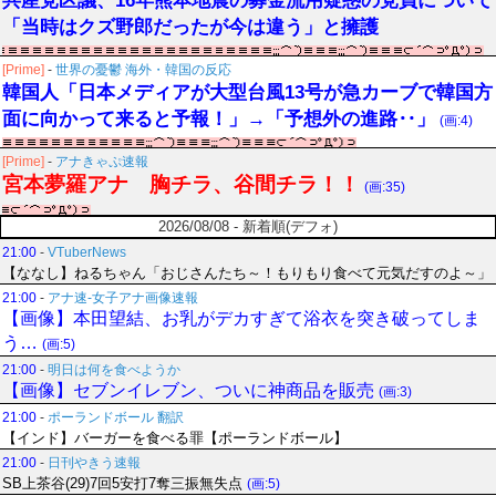
共産党区議、16年熊本地震の募金流用疑惑の党員について
「当時はクズ野郎だったが今は違う」と擁護
[Prime]
-
世界の憂鬱 海外・韓国の反応
韓国人「日本メディアが大型台風13号が急カーブで韓国方
面に向かって来ると予報！」→「予想外の進路‥」
(画:4)
[Prime]
-
アナきゃぷ速報
宮本夢羅アナ 胸チラ、谷間チラ！！
(画:35)
2026/08/08 - 新着順(デフォ)
21:00
-
VTuberNews
【ななし】ねるちゃん「おじさんたち～！もりもり食べて元気だすのよ～」
21:00
-
アナ速‐女子アナ画像速報
【画像】本田望結、お乳がデカすぎて浴衣を突き破ってしま
う…
(画:5)
21:00
-
明日は何を食べようか
【画像】セブンイレブン、ついに神商品を販売
(画:3)
21:00
-
ポーランドボール 翻訳
【インド】バーガーを食べる罪【ポーランドボール】
21:00
-
日刊やきう速報
SB上茶谷(29)7回5安打7奪三振無失点
(画:5)