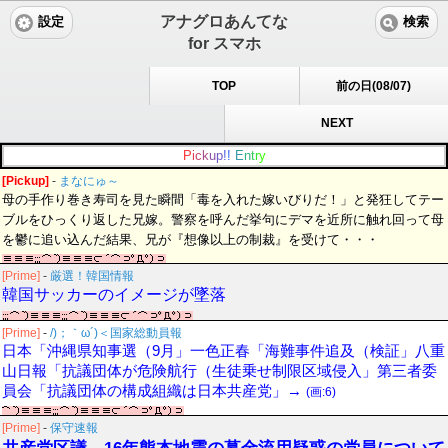
アナグロあんてな
設定
検索
for スマホ
TOP
前の日(08/07)
NEXT
P
i
c
k
u
p
!
!
E
n
t
r
y
[Pickup]
-
まなにゅ～
母の手作り巻き寿司を見た瞬間「毒を入れた嫁いびりだ！」と発狂してテー
ブルをひっくり返した兄嫁。警察を呼んだ挙句にデマを近所に触れ回って母
を鬱に追い込んだ結果、兄が『想像以上の制裁』を受けて・・・
[Prime]
-
厳選！韓国情報
韓国サッカーのイメージが墜落
[Prime]
-
/)；｀ω´)＜国家総動員報
日本「沖縄県知事選（9月」一色正春「海難事件追及（検証」八重
山日報「抗議団体が危険航行（生徒乗せ制限区域侵入」第三者委
員会「抗議団体の構成組織は日本共産党」→
(画:6)
[Prime]
-
保守速報