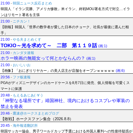
21:00
-
韓国ニュース反応まとめ
韓国人「イラン完勝、アメリカ惨敗」米イラン、終戦MOU署名方式で対立…イラ
ンはリモート署名を主張
21:00
-
ニチカン！
【朗報】韓国人「世界の数学者が愛した日本のチョーク、社長が最後に選んだ相
手」
21:00
-
やる夫まとめくす
TOKIO～光を求めて～ 二部 第１１９話
(画:1)
21:00
-
カンダタ速報
ホラー映画の無能女って何とかならんの？
(画:1)
21:00
-
おいしいお
【画像】「おにぎりリヤカー」の美人店主が店舗をオープンｗｗｗｗｗ
(画:6)
20:56
-
ファ板速報
PGAがディズニーデザインのカードケースを8月7日に発売、個人情報を可愛くス
マートに保護
20:48
-
もえるあじあ(･∀･)
「神聖なる場所です」靖国神社、境内におけるコスプレや軍装の
禁止を発表
20:46
-
鷹速@ホークスまとめブログ
【敗戦】ホークスファン集合（2026.8.8）
20:45
-
海外報道翻訳所
韓国サッカー協会、男子ワールドカップ予選における外国人審判への性接待疑惑が