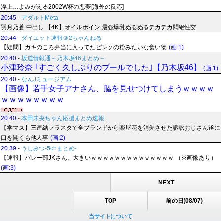
浮上…よみがえる2002W杯の悪夢[海外の反応]
20:45
-
アダルトMeta
羽月乃蒼 中出し 【4K】オイルボイン 最強爆乳ぬるぬるテカテカ悶絶性交
20:44
-
ダイエット速報＠2ちゃんねる
【疑問】ガキのころ弁当に入ってたピンクの粉みたいな食い物
(画:1)
20:40
-
坂道情報通～乃木坂46まとめ～
小津玲奈 ｢すごく久しぶりのプールでした｣【乃木坂46】
(画:1)
20:40
-
なんJミュージアム
【画像】若手女子アナさん、脇を見せつけてしまうｗｗｗｗ
ｗｗｗｗｗｗｗｗ
20:40
-
本田未央ちゃん応援まとめ速報
【学マス】三連結フラスタで全ブランドから楽屋花を消失させた訴訟おじさん遂に
口を開くも他人事
(画:2)
20:39
-
うしみつ-5chまとめ-
【速報】バレー部JKさん、大きいｗｗｗｗｗｗｗｗｗｗｗｗｗｗ （※画像あり）
(画:3)
NEXT
TOP
前の日(08/07)
当サイトについて