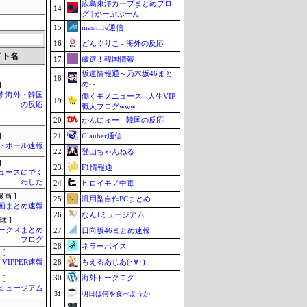
広島東洋カープまとめブロ
14
グ | かーぷぶーん
15
mashlife通信
16
どんぐりこ - 海外の反応
イト名
17
厳選！韓国情報
坂道情報通～乃木坂46まと
18
め～
]
鬱 海外・韓国
働くモノニュース : 人生VIP
19
の反応
職人ブログwww
20
かんにゅー - 韓国の反応
21
Glauber通信
]
トボール速報
22
登山ちゃんねる
]
23
F1情報通
ュースにでく
わした
24
ヒロイモノ中毒
画 ]
25
汎用型自作PCまとめ
画まとめ速報
26
なんJミュージアム
球 ]
ークスまとめ
27
日向坂46まとめ速報
ブログ
28
ネラーボイス
 ]
28
もえるあじあ(･∀･)
VIPPER速報
30
海外トークログ
 ]
Jミュージアム
31
明日は何を食べようか