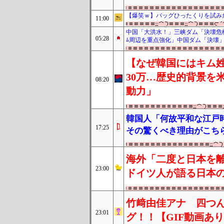
【爆笑ｗ】バッグひったくりを試み
11:00
中国「大洪水！」三峡ダム「決壊危
05:28
ﾑ周辺を重点強化」中国ダム「決壊
【なぜ韓国にはキム姓
30万…歴史的背景を
08:20
動力」
韓国人「何故平和な江戸
17:25
その驚くべき理由がこち
海外「二度と日本を離
23:00
ドイツ人が語る日本
竹﨑由佳アナ 四つ
23:01
グ！！【GIF動画あ