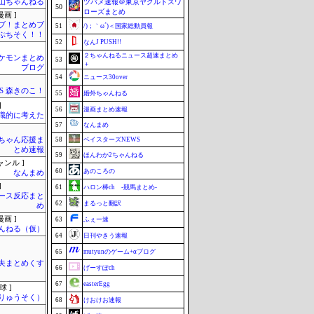
山ちゃんねる
ツバメ速報＠東京ヤクルトスワ
50
ローズまとめ
画 ]
ブ！まとめブ
51
/)；｀ω´)＜国家総動員報
ぷちそく！！
52
なんJ PUSH!!
２ちゃんねるニュース超速まとめ
ケモンまとめ
53
＋
ブログ
54
ニュース30over
SS 森きのこ！
55
婚外ちゃんねる
]
56
漫画まとめ速報
識的に考えた
57
なんまめ
ちゃん応援ま
58
ベイスターズNEWS
とめ速報
59
ほんわか2ちゃんねる
ャンル ]
60
あのころの
なんまめ
]
61
ハロン棒ch -競馬まとめ-
ース反応まと
62
まるっと翻訳
め
画 ]
63
ふぇー速
んねる（仮）
64
日刊やきう速報
65
mutyunのゲーム+αブログ
夫まとめくす
66
げーすぽch
67
easterEgg
球 ]
りゅうそく）
68
けおけお速報