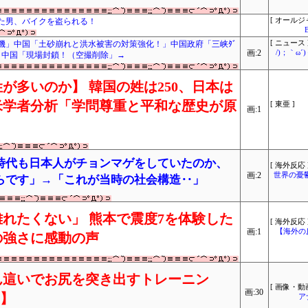
た男、バイクを盗られる！
[ オールジ
機」中国「土砂崩れと洪水被害の対策強化！」中国政府「三峡ﾀﾞ
[ ニュース 
画:2
/)；｀ω
」中国「現場封鎖！（空撮削除」→
が多いのか】 韓国の姓は250、日本は
米学者分析「学問尊重と平和な歴史が原
[ 東亜 ]
画:1
時代も日本人がチョンマゲをしていたのか、
[ 海外反応 
画:2
世界の憂
らです」→「これが当時の社会構造‥」
れたくない」 熊本で震度7を体験した
[ 海外反応 
画:1
【海外の
の強さに感動の声
ん這いでお尻を突き出すトレーニン
[ 画像・動画
画:30
り】
ア