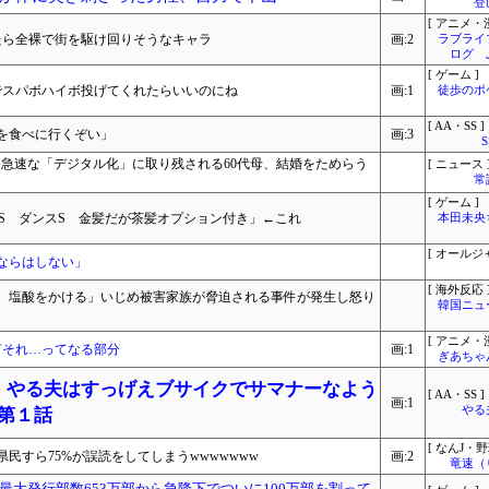
登
[ アニメ・漫
たら全裸で街を駆け回りそうなキャラ
画:2
ラブライ
ログ 
[ ゲーム ]
でスパボハイボ投げてくれたらいいのにね
画:1
徒歩のポ
[ AA・SS ]
を食べに行くぞい」
画:3
…急速な「デジタル化」に取り残される60代母、結婚をためらう
[ ニュース 
常
[ ゲーム ]
S ダンスS 金髪だが茶髪オプション付き」←これ
本田未央
[ オールジ
ならはしない」
[ 海外反応 
、塩酸をかける」いじめ被害家族が脅迫される事件が発生し怒り
韓国ニュ
[ アニメ・漫
何それ…ってなる部分
画:1
ぎあちゃ
こ】やる夫はすっげえブサイクでサマナーなよう
[ AA・SS ]
画:1
やる
 第１話
[ なんJ・野
民すら75%が誤読をしてしまうwwwwwww
画:2
竜速（
大発行部数653万部から急降下でついに100万部を割って