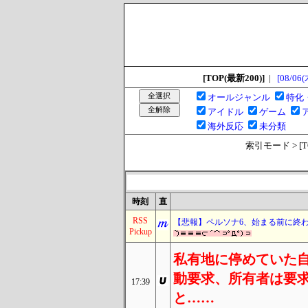
[TOP(最新200)]
|
[08/06(
オールジャンル
特化
アイドル
ゲーム
海外反応
未分類
索引モード > [TOP
時刻
直
RSS
【悲報】ペルソナ6、始まる前に終
Pickup
私有地に停めていた
動要求、所有者は要
17:39
と……