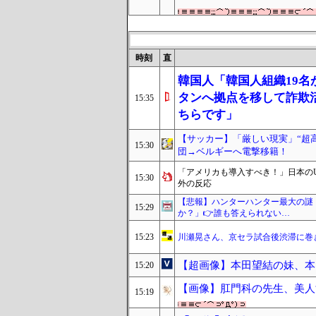
時刻
直
韓国人「韓国人組織19
タンへ拠点を移して詐欺
15:35
ちらです」
【サッカー】「厳しい現実」“超高
15:30
団→ベルギーへ電撃移籍！
「アメリカも導入すべき！」日本のU
15:30
外の反応
【悲報】ハンターハンター最大の謎
15:29
か？」👉️誰も答えられない…
15:23
川瀬晃さん、京セラ試合後渋滞に巻
【超画像】本田望結の妹、本
15:20
【画像】肛門科の先生、美人
15:19