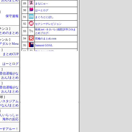
・おんJまとめ
89
まなにゅ～
90
はーとログ
]
保守速報
91
まぐろとにぼし
92
セクシーテレビジョン
チンコ ]
映画.net -ネタバレ|感想|評判 2chま
93
とめのまとめ
とめブログ-
94
究極のまとめ.com
ャンル ]
アダルトMeta
95
Samurai GOAL
 ]
96
釣りまとめ速報
まとめCUP
ミーハー総研（ミーハー総合研究
97
所）
はーとログ
98
ZAPZAP!
 ]
99
まとめCUP
受信遅報@な
・おんJまとめ
99
じゃぽにか反応帳
 ]
101
みそパンNEWS
受信遅報@な
・おんJまとめ
Update 08/06 15:38
球 ]
いスタジアム
＠なんJまとめ
]
んいらっしゃ
 海外の反応
ーすアルー！