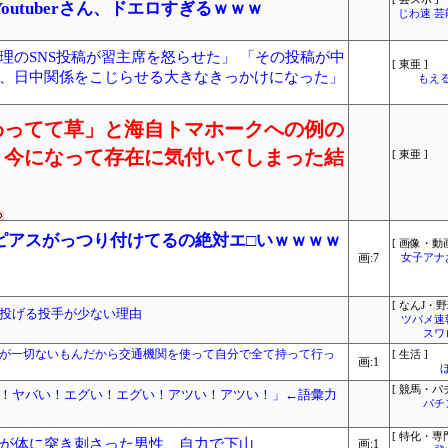
utuberさん、ドエロすぎるｗｗｗ
じわ速 
理のSNS投稿が習主席を怒らせた」 「その投稿が中
[ 東亜 ]
、日中関係をこじらせる大きなきっかけになった」
もえる
わってて草」と海自トマホークへの例の
、今になって存在に気付いてしまった結
[ 東亜 ]
ピアスがっつり付けてるの絶対エ□いｗｗｗｗ
[ 画像・動画
画:7
女子アナ
[ なんJ・野
投げる投手が少ない理由
ツバメ速
スワ
料が一切ないもんだから交通機関を使って自分で全て持って行っ
[ 生活 ]
画:1
[ 競馬・パ
！ヤバい！エグい！エグい！アツい！アツい！」←語彙力
パチ
[ 特化・専門
が体に突き刺さった男性、自力で下山
画:1