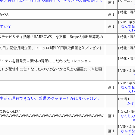
[ ゲーム ]
画:1
[ 特化・専門
るやん
画:1
[ VIP・ネタ
すか？
画:1
なんでも
んJ
ステナビリティ活動「SARROWS」を支援。Scope 3排出量算定の
[ 特化・専門
の日」記念月間企画、ユニクロ1着100円買取保証とXプレゼント
[ 特化・専門
[ 特化・専門
ーズンアイテムを新発売 – 素材の背景にこだわったコレクション
ゃん）が配信中に亡くなったのではないかとX上で話題に（※動画
[ VIP・ネタ
[ VIP・ネタ
画:1
なんでも
んJ
生活が理解できない。普通のクッキーとかは食べるけど、
[ 生活 ]
かぞ
にあるっぽい
[ なんJ・野
WWWWWWWWWWWWWWWWWWWWWWWWWWWWWWWW
画:1
なんじぇ
[ VIP・ネタ
画:1
なんでも