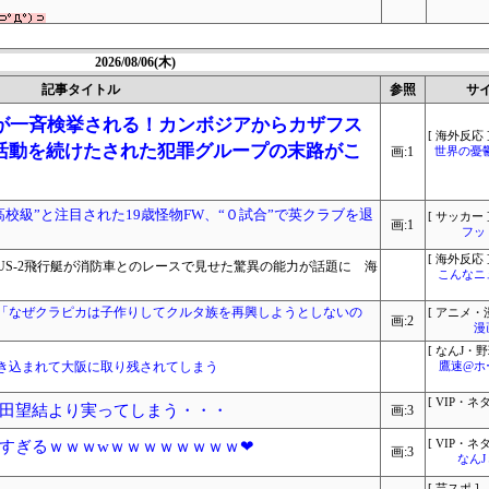
2026/08/06(木)
記事タイトル
参照
サ
名が一斉検挙される！カンボジアからカザフス
[ 海外反応 
活動を続けたされた犯罪グループの末路がこ
画:1
世界の憂
校級”と注目された19歳怪物FW、“０試合”で英クラブを退
[ サッカー 
画:1
フッ
[ 海外反応 
S-2飛行艇が消防車とのレースで見せた驚異の能力が話題に 海
こんなニ
「なぜクラピカは子作りしてクルタ族を再興しようとしないの
[ アニメ・漫
画:2
漫
[ なんJ・野
き込まれて大阪に取り残されてしまう
鷹速@ホ
[ VIP・ネタ
田望結より実ってしまう・・・
画:3
すぎるｗｗｗwｗｗｗｗｗｗｗｗ❤
[ VIP・ネタ
画:3
なん
[ 芸スポ ]