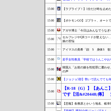
15:00
【ラブライブ！】1分だけ時を止め
15:00
【ポケモンGO】ゴプラ＋、オート
15:00
アガサ博士「今日はみんなでうなぎ
セルフレジやQRコードが使えない
15:00
娘の苦悩
15:00
アイマスの美希「顔 S 身体S 歌
15:00
若手女性教員「学校ではうんこやお
韓国人「お前の娘を性犯罪に遭わせ
15:00
の声
15:00
【ジョジョ5部】勢いで読んでても
【R-18（G）】【あん
15:00
です【活&#20448;傳】
15:00
【悲報】各務原とかいう地名、岐阜県
【悲報】週刊少年ジャンプさん、最