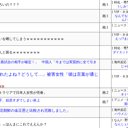
[ 特化・専門
ろいの？？？
画:1
うしみつ
[ VIP・ネタ
画:1
なんでも
んJ
[ ニュース 
画:1
[ VIP・ネタ
ぱいを晒してしまうｗｗｗｗｗｗｗｗｗｗｗ
えっ!?
[ 特化・専門
んと困るｗｗｗｗｗｗｗｗ
ダイエット
親善試合の相手が確定！」 中国人「今までは実質的に全て引き
[ 海外反応 
じゃ
れたよね？どうして…」被害女性「彼は言葉が通じ
[ VIP・ネタ
[ ニュース 
ストラリアで日本人女性が売春」
画:2
ネト
息子、姑息すぎてしまい炎上
[ アニメ・漫
画:7
漫
北朝鮮の金正恩と比較され完敗しました」
[ 海外反応 
ハウメニ
[ なんJ・野
！」←ほんまにこれでええんか？
なんじぇ