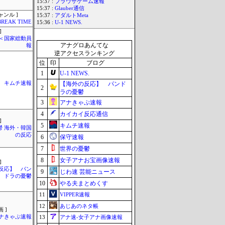
15:37 :
ブラウザゲーム速報
15:37 :
Glauber通信
ャンル ]
15:37 :
アダルトMeta
BREAK TIME
15:36 :
U-1 NEWS.
]
´)＜国家総動員
アナグロあんてな
報
逆アクセスランキング
位
印
ブログ
1
U-1 NEWS.
キムチ速報
【海外の反応】 パンド
2
ラの憂鬱
3
アナきゃぷ速報
4
カイカイ反応通信
]
5
キムチ速報
鬱 海外・韓国
の反応
6
保守速報
7
世界の憂鬱
8
女子アナお宝画像速報
]
反応】 パン
9
じわ速 芸能ニュース
ドラの憂鬱
10
やる夫まとめくす
11
VIPPER速報
12
あじあのネタ帳
 ]
ナきゃぷ速報
13
アナ速‐女子アナ画像速報