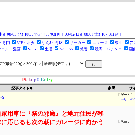
木)]
[08/05(水)]
[08/04(火)]
[08/03(月)]
[08/02(日)]
[08/01(土)]
[07/31(金)]
・専門
VIP・ネタ
なんJ・野球
サッカー
ニュース
東亜
芸
アニメ・漫画
Vtube
生活
AA・SS
教養
競馬・パチンコ
画
(最新200)] > 200 /件 >
P
i
c
k
u
p
!
!
E
n
t
r
y
記事タイトル
参照
サ
[ ゲーム ]
わる
mutyun
自家用車に『祭の邪魔』と地元住民が移
求に応じるも次の朝にガレージに向かう
[ 東亜 ]