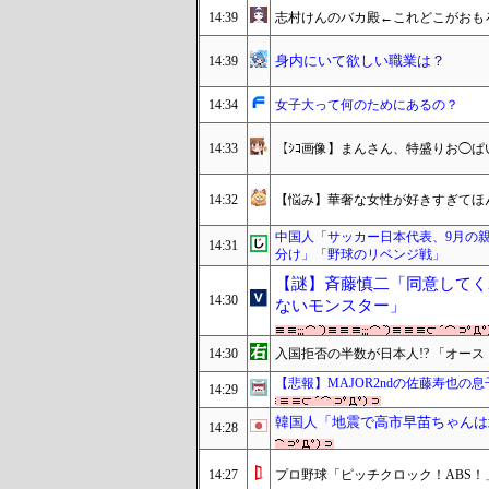
14:39
志村けんのバカ殿←これどこがおも
身内にいて欲しい職業は？
14:39
14:34
女子大って何のためにあるの？
14:33
【ｼｺ画像】まんさん、特盛りお◯
14:32
【悩み】華奢な女性が好きすぎてほ
中国人「サッカー日本代表、9月の
14:31
分け」「野球のリベンジ戦」
【謎】斉藤慎二「同意してく
14:30
ないモンスター」
14:30
入国拒否の半数が日本人!? 「オー
【悲報】MAJOR2ndの佐藤寿也の
14:29
韓国人「地震で高市早苗ちゃんは
14:28
14:27
プロ野球「ピッチクロック！ABS