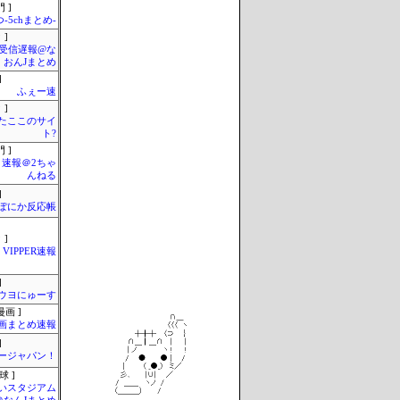
 ]
-5chまとめ-
 ]
受信遅報@な
・おんJまとめ
]
ふぇー速
 ]
またここのサイ
ト?
 ]
速報＠2ちゃ
んねる
]
ぽにか反応帳
 ]
VIPPER速報
]
ウヨにゅーす
画 ]
画まとめ速報
]
ージャパン！
球 ]
いスタジアム