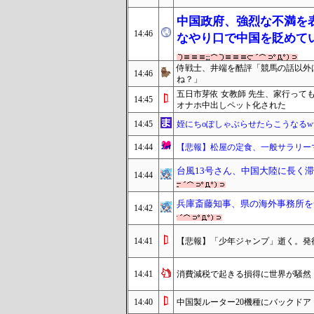
中国政府、強烈な不満を
14:46
なやり口で中国を貶めて
侍戦士、井端を酷評「競馬の話以外
14:46
ね？」
五日市芽依 女教師 先生、家行って
14:45
オナホ中出しペット化された
14:45
姪にちoぽしゃぶらせたらこうなるw
14:44
【悲報】松屋の定食、一般サラリーマ
台風13号さん、中国大陸に長く
14:44
兵庫斎藤知事、県の海外事務所を
14:42
14:41
【悲報】「少年ジャンプ」逝く。発行
14:41
消費減税で起きる損得に世界が騒然
14:40
中国製ルーター20機種にバックド