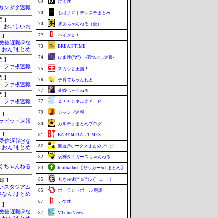
69
げぇ速
カンダタ速報
70
もばます｜デレステまとめ
 ]
70
ぎあちゃんねる（仮）
おいしいお
72
バイクと！
 ]
受信遅報@な
73
BREAK TIME
・おんJまとめ
74
ひま速(°∀°) -暇つぶし速報-
 ]
ファ板速報
75
スカッと王国！
 ]
76
子育てちゃんねる
ファ板速報
77
黄昏ちゃんねる
 ]
ファ板速報
77
Ｚチャンネル＠ＶＩＰ
79
ジャンプ速報
 ]
ラビット速報
80
カルチョまとめブログ
 ]
81
BABYMETAL TIMES
受信遅報@な
82
鷹速@ホークスまとめブログ
・おんJまとめ
82
阪神タイガースちゃんねる
くちゃんねる
84
footballnet【サッカー5chまとめ】
85
もきゅ速(*´ω`*)人(´･ェ･｀)
球 ]
いスタジアム
85
ポーランドボール 翻訳
＠なんJまとめ
87
チゲ速
 ]
受信遅報@な
87
VTuberNews