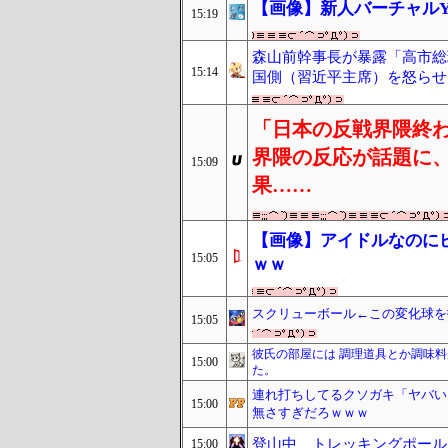
【画像】新人バーチャルYo
15:19
森山前幹事長が暴露「高市総
15:14
国側（習近平主席）を怒らせ
「日本の反戦界隈終
界隈の反応が話題に
15:09
果……
【画像】アイドルなのに
15:05
ｗｗ
スクリューボール←この変化球を
15:05
彼氏の部屋には 調理道具とか調味
15:00
た。
連れ打ちしてるクソガキ「ヤバい
15:00
無さすぎだろｗｗｗ
登山中、トレッキングポール
15:00