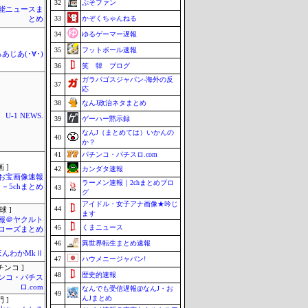
32
ぷそファン
芸能ニュースま
33
かぞくちゃんねる
とめ
34
ゆるゲーマー遅報
35
フットボール速報
あじあ(･∀･)
36
笑 韓 ブログ
ガラパゴスジャパン-海外の反
37
応
38
なんJ政治ネタまとめ
U-1 NEWS.
39
ゲーハー黙示録
なんJ（まとめては）いかんの
40
か？
41
パチンコ・パチスロ.com
 ]
42
カンダタ速報
お宝画像速報
ラーメン速報｜2chまとめブロ
－5chまとめ
43
グ
アイドル・女子アナ画像★吟じ
44
球 ]
ます
報＠ヤクルト
45
くまニュース
ローズまとめ
46
異世界転生まとめ速報
ほんわかMkⅡ
47
ハウメニージャパン!
チンコ ]
48
歴史的速報
ンコ・パチス
ロ.com
なんでも受信遅報@なんJ・お
49
んJまとめ
 ]