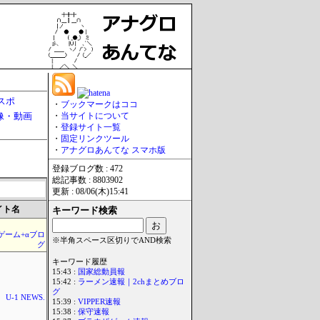
スポ
・
ブックマークはココ
像・動画
・
当サイトについて
・
登録サイト一覧
・
固定リンクツール
・
アナグロあんてな スマホ版
登録ブログ数 : 472
総記事数 : 8803902
更新 : 08/06(木)15:41
イト名
キーワード検索
のゲーム+αブロ
※半角スペース区切りでAND検索
グ
キーワード履歴
15:43 :
国家総動員報
15:42 :
ラーメン速報｜2chまとめブロ
グ
U-1 NEWS.
15:39 :
VIPPER速報
15:38 :
保守速報