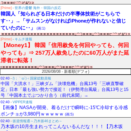
[Prime]
-
世界の憂鬱 海外・韓国の反応
韓国人「知られざる日本だけの半導体技術がこちらで
す‥」→「サムスンがなければiPhoneが作れないと信じ
ていたのに‥」
(画:1)
[Prime]
-
キムチ速報
【Money1】 韓国「信用赦免を何回やっても、何回
やっても」⇒ 257万人赦免したのに60万人がまた延
滞者に転落！
2026/08/08 - 新着順(デフォ)
02:40
-
/)；｀ω´)＜国家総動員報
中国「大洪水！」三峡ダム「決壊危機」台風13号「三峡直撃確
定」日本「最も強い勢力で接近！（伊勢湾台風級」台風13号と15
号「中国本土でぶつかり合う（前代未聞」→
02:40
-
VIPPER速報
【画像】NASAが開発、着るだけで瞬時に-15℃冷却する冷感
ポンチョが3,980円ｗｗｗｗｗ
(画:5)
02:40
-
坂道情報通～乃木坂46まとめ～
乃木坂の10月生まれってこんないるんだな！！！【乃木坂