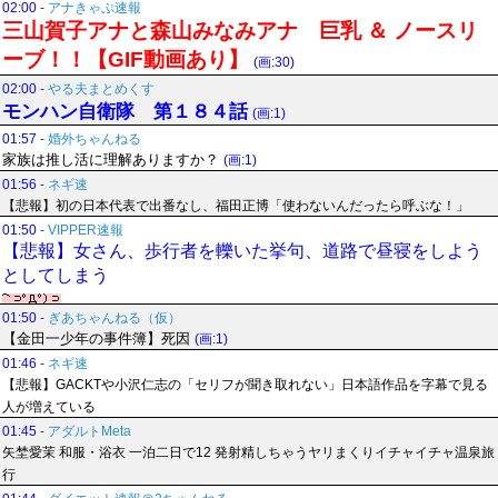
02:00
-
アナきゃぷ速報
三山賀子アナと森山みなみアナ 巨乳 ＆ ノースリ
ーブ！！【GIF動画あり】
(画:30)
02:00
-
やる夫まとめくす
モンハン自衛隊 第１８４話
(画:1)
01:57
-
婚外ちゃんねる
家族は推し活に理解ありますか？
(画:1)
01:56
-
ネギ速
【悲報】初の日本代表で出番なし、福田正博「使わないんだったら呼ぶな！」
01:50
-
VIPPER速報
【悲報】女さん、歩行者を轢いた挙句、道路で昼寝をしよう
としてしまう
01:50
-
ぎあちゃんねる（仮）
【金田一少年の事件簿】死因
(画:1)
01:46
-
ネギ速
【悲報】GACKTや小沢仁志の「セリフが聞き取れない」日本語作品を字幕で見る
人が増えている
01:45
-
アダルトMeta
矢埜愛茉 和服・浴衣 一泊二日で12 発射精しちゃうヤリまくりイチャイチャ温泉旅
行