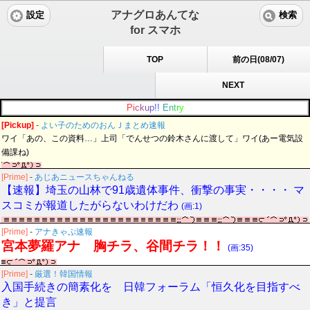
アナグロあんてな
設定
検索
for スマホ
TOP
前の日(08/07)
NEXT
P
i
c
k
u
p
!
!
E
n
t
r
y
[Pickup]
-
よい子のためのおんＪまとめ速報
ワイ「あの、この資料…」上司「でんせつの鈴木さんに渡して」ワイ(あー電気設
備課ね)
[Prime]
-
あじあニュースちゃんねる
【速報】埼玉の山林で91歳遺体事件、衝撃の事実・・・・ マ
スコミが報道したがらないわけだわ
(画:1)
[Prime]
-
アナきゃぷ速報
宮本夢羅アナ 胸チラ、谷間チラ！！
(画:35)
[Prime]
-
厳選！韓国情報
入国手続きの簡素化を 日韓フォーラム「恒久化を目指すべ
き」と提言