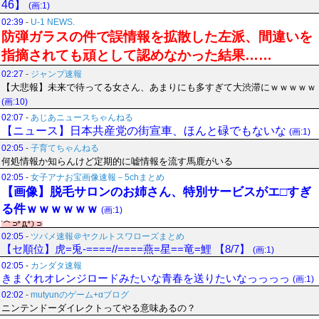
46】
(画:1)
02:39
-
U-1 NEWS.
防弾ガラスの件で誤情報を拡散した左派、間違いを
指摘されても頑として認めなかった結果……
02:27
-
ジャンプ速報
【大悲報】未来で待ってる女さん、あまりにも多すぎて大渋滞にｗｗｗｗｗ
(画:10)
02:07
-
あじあニュースちゃんねる
【ニュース】日本共産党の街宣車、ほんと碌でもないな
(画:1)
02:05
-
子育てちゃんねる
何処情報か知らんけど定期的に嘘情報を流す馬鹿がいる
02:05
-
女子アナお宝画像速報－5chまとめ
【画像】脱毛サロンのお姉さん、特別サービスがエ□すぎ
る件ｗｗｗｗｗｗ
(画:1)
02:05
-
ツバメ速報＠ヤクルトスワローズまとめ
【セ順位】虎=兎-====//====燕=星==竜=鯉 【8/7】
(画:1)
02:05
-
カンダタ速報
きまぐれオレンジロードみたいな青春を送りたいなっっっっ
(画:1)
02:02
-
mutyunのゲーム+αブログ
ニンテンドーダイレクトってやる意味あるの？