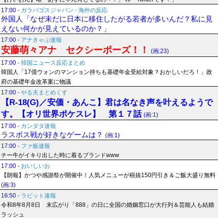
17:00
-
ガラパゴスジャパン - 海外の反応
外国人「なぜ未だに日本に移住したがる若者が多いんだ？私に見
えない何かが見えているのか？」
17:00
-
アナきゃぷ速報
安藤萌々アナ セクシーポーズ！！
(画:23)
17:00
-
韓国ニュース反応まとめ
韓国人「17億ウォンのマンション持ちも基礎年金受給対象？おかしいだろ！」政
府の基礎年金改革案に物議
17:00
-
やる夫まとめくす
【R-18(G)／安価・あんこ】君は名なき声を叶えるようで
す。【オリ世界ポケスレ】 第１７話
(画:1)
17:00
-
カンダタ速報
ラスボス戦が好きなゲームは？
(画:1)
17:00
-
ファ板速報
チー牛がイキり出した時に着るブランドwww
17:00
-
おいしいお
【朗報】かつや感謝祭が開催中！人気メニューが税抜150円引き＆ご飯大盛り無料
(画:3)
16:50
-
ラビット速報
令和8年8月8日 末広がり「888」の日に全国の婚姻窓口が大行列＆芸能人も結婚
ラッシュ