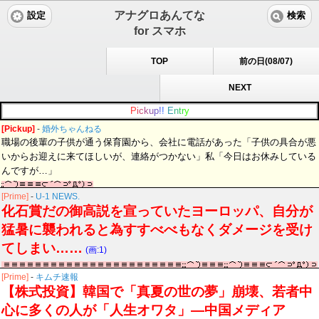
アナグロあんてな
設定
検索
for スマホ
TOP
前の日(08/07)
NEXT
P
i
c
k
u
p
!
!
E
n
t
r
y
[Pickup]
-
婚外ちゃんねる
職場の後輩の子供が通う保育園から、会社に電話があった「子供の具合が悪
いからお迎えに来てほしいが、連絡がつかない」私「今日はお休みしている
んですが…」
[Prime]
-
U-1 NEWS.
化石賞だの御高説を宣っていたヨーロッパ、自分が
猛暑に襲われると為すすべべもなくダメージを受け
てしまい……
(画:1)
[Prime]
-
キムチ速報
【株式投資】韓国で「真夏の世の夢」崩壊、若者中
心に多くの人が「人生オワタ」―中国メディア