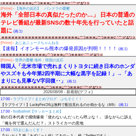
[Prime]
-
【海外の反応】 パンドラの憂鬱
海外「全部日本の真似だったのか…」 日本の普通の
テレビ番組が最新SNSの数十年先を行っていたと話
題に
(画:1)
[Prime]
-
あじあニュースちゃんねる
【速報】イオンモール熊本の爆発原因が判明！！！！
(画:1)
[Prime]
-
世界の憂鬱 海外・韓国の反応
韓国人「北米市場で売れまくりトヨタに続き日本のホンダ
やスズキも今年第2四半期に大幅な黒字を記録！」→「あ
まりにも見事なV字回復‥」
(画:1)
2026/08/08 - 新着順(デフォ)
17:00
-
ラブライブ！まとめブログ ぷちそく！！
【ラブライブ！】LuckyFes'26は無料で配信見れるのか助かるな（8/9）
(画:1)
17:00
-
footballnet【サッカーまとめ】
初の日本代表で感情爆発「使わないんだったら呼ぶな！」 涙ながらに訴え
「俺を何で選んだんだ？」ストライカーの意地
17:00
-
SSまにあっくす！
【けいおん】唯「あずにゃん何してるの～？」 梓「Twitterです！」