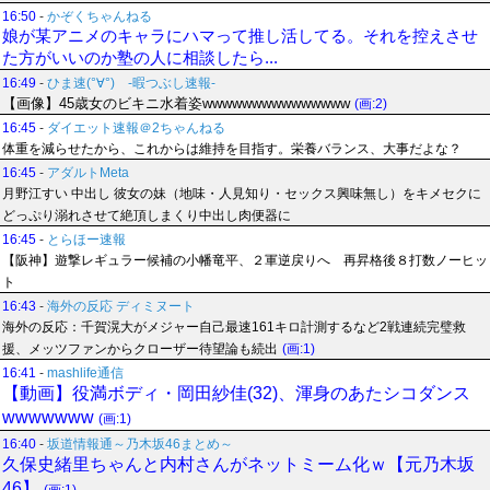
16:50
-
かぞくちゃんねる
娘が某アニメのキャラにハマって推し活してる。それを控えさせ
た方がいいのか塾の人に相談したら...
16:49
-
ひま速(°∀°) -暇つぶし速報-
【画像】45歳女のビキニ水着姿wwwwwwwwwwwwwww
(画:2)
16:45
-
ダイエット速報＠2ちゃんねる
体重を減らせたから、これからは維持を目指す。栄養バランス、大事だよな？
16:45
-
アダルトMeta
月野江すい 中出し 彼女の妹（地味・人見知り・セックス興味無し）をキメセクに
どっぷり溺れさせて絶頂しまくり中出し肉便器に
16:45
-
とらほー速報
【阪神】遊撃レギュラー候補の小幡竜平、２軍逆戻りへ 再昇格後８打数ノーヒッ
ト
16:43
-
海外の反応 ディミヌート
海外の反応：千賀滉大がメジャー自己最速161キロ計測するなど2戦連続完璧救
援、メッツファンからクローザー待望論も続出
(画:1)
16:41
-
mashlife通信
【動画】役満ボディ・岡田紗佳(32)、渾身のあたシコダンス
wwwwwww
(画:1)
16:40
-
坂道情報通～乃木坂46まとめ～
久保史緒里ちゃんと内村さんがネットミーム化ｗ【元乃木坂
46】