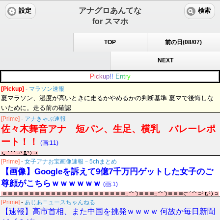
アナグロあんてな
設定
検索
for スマホ
TOP
前の日(08/07)
NEXT
P
i
c
k
u
p
!
!
E
n
t
r
y
[Pickup]
-
マラソン速報
夏マラソン、湿度が高いときに走るかやめるかの判断基準 夏マで後悔しな
いために。走る前の確認
[Prime]
-
アナきゃぷ速報
佐々木舞音アナ 短パン、生足、横乳 バレーレポ
ート！！
(画:11)
[Prime]
-
女子アナお宝画像速報－5chまとめ
【画像】Googleを訴えて9億7千万円ゲットした女子のご
尊顔がこちらｗｗｗｗｗｗ
(画:1)
[Prime]
-
あじあニュースちゃんねる
【速報】高市首相、また中国を挑発ｗｗｗｗ 何故か毎日新聞