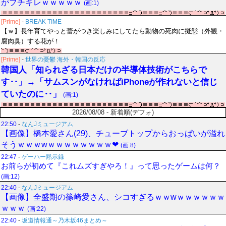
がブチギレｗｗｗｗｗ
(画:1)
[Prime]
-
BREAK TIME
【ｗ】長年育てやっと蕾がつき楽しみにしてたら動物の死肉に擬態（外観・
腐肉臭）する花が！
[Prime]
-
世界の憂鬱 海外・韓国の反応
韓国人「知られざる日本だけの半導体技術がこちらで
す‥」→「サムスンがなければiPhoneが作れないと信じ
ていたのに‥」
(画:1)
2026/08/08 - 新着順(デフォ)
22:50
-
なんJミュージアム
【画像】橋本愛さん(29)、チューブトップからおっぱいが溢れ
そうｗｗｗwｗｗｗｗｗｗｗｗ❤
(画:8)
22:47
-
ゲーハー黙示録
お前らが初めて『これムズすぎやろ！』って思ったゲームは何？
(画:12)
22:40
-
なんJミュージアム
【画像】全盛期の篠崎愛さん、シコすぎるｗｗwｗｗｗｗｗｗ
ｗｗｗ
(画:22)
22:40
-
坂道情報通～乃木坂46まとめ～