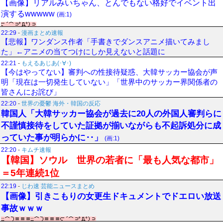
【画像】リアルみいちゃん、とんでもない格好でイベント出
演するwwwww
(画:1)
22:29
-
漫画まとめ速報
【悲報】ワンダンス作者「手書きでダンスアニメ描いてみまし
た」←アニメの当てつけにしか見えないと話題に
22:21
-
もえるあじあ(･∀･)
【今はやってない】審判への性接待疑惑、大韓サッカー協会が声
明「現在は一切発生していない」「世界中のサッカー界関係者の
皆さんにお詫び」
22:20
-
世界の憂鬱 海外・韓国の反応
韓国人「大韓サッカー協会が過去に20人の外国人審判らに
不謹慎接待をしていた証拠が揃いながらも不起訴処分に成
っていた事が明らかに‥」
(画:1)
22:20
-
キムチ速報
【韓国】ソウル 世界の若者に「最も人気な都市」
＝5年連続1位
22:19
-
じわ速 芸能ニュースまとめ
【画像】引きこもりの女更生ドキュメントでドエロい放送
事故ｗｗｗ