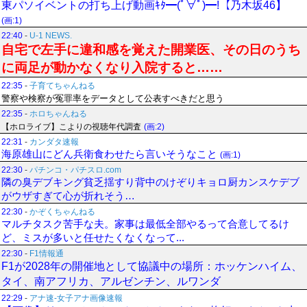
東パソイベントの打ち上げ動画ｷﾀ━(ﾟ∀ﾟ)━!【乃木坂46】
(画:1)
22:40
-
U-1 NEWS.
自宅で左手に違和感を覚えた開業医、その日のうち
に両足が動かなくなり入院すると……
22:35
-
子育てちゃんねる
警察や検察が冤罪率をデータとして公表すべきだと思う
22:35
-
ホロちゃんねる
【ホロライブ】こよりの視聴年代調査
(画:2)
22:31
-
カンダタ速報
海原雄山にどん兵衛食わせたら言いそうなこと
(画:1)
22:30
-
パチンコ・パチスロ.com
隣の臭デブキング貧乏揺すり背中のけぞりキョロ厨カンスケデブ
がウザすぎて心が折れそう…
22:30
-
かぞくちゃんねる
マルチタスク苦手な夫。家事は最低全部やるって合意してるけ
ど、ミスが多いと任せたくなくなって...
22:30
-
F1情報通
F1が2028年の開催地として協議中の場所：ホッケンハイム、
タイ、南アフリカ、アルゼンチン、ルワンダ
22:29
-
アナ速‐女子アナ画像速報