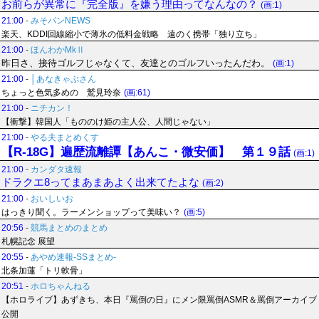
お前らが異常に『完全版』を嫌う理由ってなんなの？
(画:1)
21:00
-
みそパンNEWS
楽天、KDDI回線縮小で薄氷の低料金戦略 遠のく携帯「独り立ち」
21:00
-
ほんわかMkⅡ
昨日さ、接待ゴルフじゃなくて、友達とのゴルフいったんだわ。
(画:1)
21:00
-
│あなきゃぷさん
ちょっと色気多めの 鷲見玲奈
(画:61)
21:00
-
ニチカン！
【衝撃】韓国人「もののけ姫の主人公、人間じゃない」
21:00
-
やる夫まとめくす
【R-18G】遍歴流離譚【あんこ・微安価】 第１９話
(画:1)
21:00
-
カンダタ速報
ドラクエ8ってまあまあよく出来てたよな
(画:2)
21:00
-
おいしいお
はっきり聞く。ラーメンショップって美味い？
(画:5)
20:56
-
競馬まとめのまとめ
札幌記念 展望
20:55
-
あやめ速報-SSまとめ-
北条加蓮「トリ軟骨」
20:51
-
ホロちゃんねる
【ホロライブ】あずきち、本日『罵倒の日』にメン限罵倒ASMR＆罵倒アーカイブ
公開