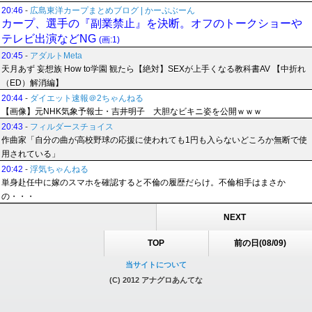
20:46
-
広島東洋カープまとめブログ | かーぷぶーん
カープ、選手の『副業禁止』を決断。オフのトークショーや
テレビ出演などNG
(画:1)
20:45
-
アダルトMeta
天月あず 妄想族 How to学園 観たら【絶対】SEXが上手くなる教科書AV 【中折れ
（ED）解消編】
20:44
-
ダイエット速報＠2ちゃんねる
【画像】元NHK気象予報士・吉井明子 大胆なビキニ姿を公開ｗｗｗ
20:43
-
フィルダースチョイス
作曲家「自分の曲が高校野球の応援に使われても1円も入らないどころか無断で使
用されている」
20:42
-
浮気ちゃんねる
単身赴任中に嫁のスマホを確認すると不倫の履歴だらけ。不倫相手はまさか
の・・・
NEXT
TOP
前の日(08/09)
当サイトについて
(C) 2012 アナグロあんてな