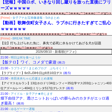
【悲報】中国ロボ、いきなり回し蹴りを放った直後にフリ
ーズｗｗｗｗｗ
[Prime]
-
女子アナお宝画像速報－5chまとめ
【動画】歌舞伎町女子さん、ラブホに行きたすぎてご乱心
ｗｗｗｗｗｗ
[Prime]
-
BREAK TIME
【泣】打ち上げられた魚に、鼻先で必死に水をかけてあげる犬が話題
2026/08/10 - 新着順(デフォ)
21:00
-
明日は何を食べようか
【飯テロ】ワイ、コメダで豪遊
(画:2)
21:00
-
ラブライブ！まとめブログ ぷちそく！！
【ラブライブ！】6cƠᴗƠ∂今日は8月10日デス
(画:5)
21:00
-
本田未央ちゃん応援まとめ速報
【アイマスセルラン】13位ホロドリ34位ンフィー35位学マス203位シャニソン403
位アズールレーン404位ミリシタ517位デレステ
(画:8)
21:00
-
アイドル・女子アナ★吟じます
畑下由佳アナ、透けニットおっぱいの膨らみのカタチがエッロ過
ぎ最高！
(画:8)
21:00
-
ゆるゲーマー遅報