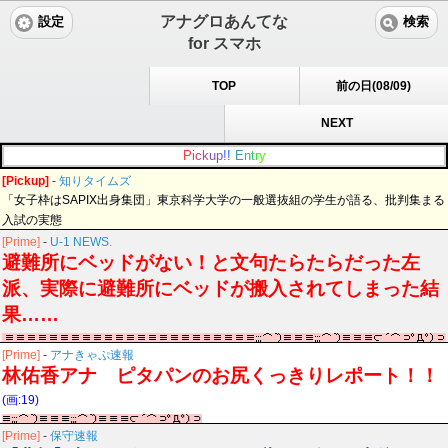
アナグロあんてな
設定
検索
for スマホ
TOP
前の日(08/09)
NEXT
P
i
c
k
u
p
!
!
E
n
t
r
y
[Pickup]
-
知りタイムズ
「女子枠はSAPIX出身集団」東京科学大学の一般選抜組の学生が語る、批判集まる
入試の実態
[Prime]
-
U-1 NEWS.
避難所にベッドがない！と文句たらたらだった左
派、実際に避難所にベッドが搬入されてしまった結
果……
[Prime]
-
アナきゃぷ速報
林佑香アナ ピタパンのお尻くっきりレポート！！
(画:19)
[Prime]
-
保守速報