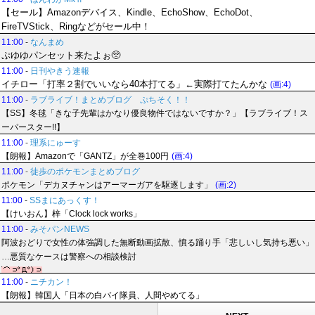
【セール】Amazonデバイス、Kindle、EchoShow、EchoDot、
FireTVStick、Ringなどがセール中！
11:00
-
なんまめ
ぷゆゆパンセット来たよぉ🥺
11:00
-
日刊やきう速報
イチロー「打率２割でいいなら40本打てる」←実際打てたんかな
(画:4)
11:00
-
ラブライブ！まとめブログ ぷちそく！！
【SS】冬毬「きな子先輩はかなり優良物件ではないですか？」【ラブライブ！ス
ーパースター!!】
11:00
-
理系にゅーす
【朗報】Amazonで「GANTZ」が全巻100円
(画:4)
11:00
-
徒歩のポケモンまとめブログ
ポケモン「デカヌチャンはアーマーガアを駆逐します」
(画:2)
11:00
-
SSまにあっくす！
【けいおん】梓「Clock lock works」
11:00
-
みそパンNEWS
阿波おどりで女性の体強調した無断動画拡散、憤る踊り手「悲しいし気持ち悪い」
…悪質なケースは警察への相談検討
11:00
-
ニチカン！
【朗報】韓国人「日本の白バイ隊員、人間やめてる」