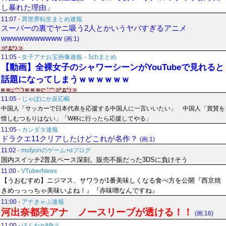
し暴れた理由」
11:07
-
異世界転生まとめ速報
スーパーの裏でヤニ吸う2人とかいうヤバすぎるアニメ
wwwwwwwwwww
(画:1)
11:05
-
女子アナお宝画像速報－5chまとめ
【動画】全裸女子のシャワーシーンがYouTubeで見れると
話題になってしまうｗｗｗｗｗｗ
11:05
-
じゃぽにか反応帳
中国人「サッカーで日本代表を応援する中国人に一言いいたい」 中国人「賞賛を
惜しむつもりはない」「W杯に行ったら応援してやる」
11:05
-
カンダタ速報
ドラクエ11クリアしたけどこれが名作？
(画:1)
11:02
-
mutyunのゲーム+αブログ
国内スイッチ2普及ペース深刻。販売不振だった3DSに負けそう
11:00
-
VTuberNews
【うおむすめ】ニジマス、サワラが1番美味しくなる食べ方を公開『西京焼
きめっっっちゃ美味いよね！』『赤味噌なんですね』
11:00
-
アナきゃぷ速報
河出奈都美アナ ノースリーブが透ける！！
(画:16)
11:00
-
ほんわかMkⅡ