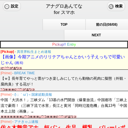
アナグロあんてな
設定
検索
for スマホ
TOP
前の日(08/08)
NEXT
P
i
c
k
u
p
!
!
E
n
t
r
y
[Pickup]
-
異世界転生まとめ速報
【画像】今期アニメのリリテアちゃんとかいう子えっちで可愛い
じゃん
(画:6)
[Prime]
-
BREAK TIME
【ｗ】長年育てやっと蕾がつき楽しみにしてたら動物の死肉に擬態（外観・
腐肉臭）する花が！
[Prime]
-
/)；｀ω´)＜国家総動員報
中国「大洪水！」三峡ダム「13基の水門開放（爆量放流」中国都市「三峡上
流で豪雨！（三峡下流で水害」長江と黄河「同時氾濫危機」台風13号「中国
本土上陸（画像」→
[Prime]
-
アナきゃぷ速報
佐々木舞音アナ 短パン、生足、横乳 バレーレポ