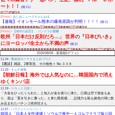
ート！！
(画:11)
[Prime]
-
あじあニュースちゃんねる
【速報】イオンモール熊本の爆発原因が判明！！！！
(画:1)
[Prime]
-
【海外の反応】 パンドラの憂鬱
欧州「日本だけ反則だろ…」 世界の『日本びいき』
にヨーロッパ全土から不満の声
(画:2)
2026/08/09 - 新着順(デフォ)
11:24
-
鷹速@ホークスまとめブログ
【鷹談】雑談、2軍実況、その他色々 No.３３８
11:20
-
キムチ速報
【朝鮮日報】海外では人気なのに…韓国国内で消え
ゆくキンパ店
11:19
-
スカッと王国！
「大金をひったくられた」と知人が金を借りに来た。口座は空で借金もあ
り、昔は「置き引きに遭った」と来た既視感……記憶力も恥も銀色の球に飲
み込まれたパチンコ依存症さん
11:07
-
ハウメニージャパン！
韓国人「日本人女性逮捕！ソウルで夜中一人ゴルフクラブ振り回