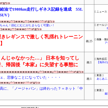
無給油で1980km走行しギネス記録を達成 55L
[ ニュース 
SUV）
イちゃん！顔むにむにがたまらなく可愛い！
[ オールジ
履きレギンスで激しく乳揺れトレーニン
[ 画像・動画
画:25
り】
ア
んじゃなかった…」 日本を知ってし
[ 海外反応 
画:1
【海外の
者、帰国後『本家』に失望する事態に
[ 東亜 ]
ェ、悲惨なことになっていた・・・・
画:1
あじあニ
高に、「ノージャパン」は終わった？＝ネット「中
[ 東亜 ]
厳