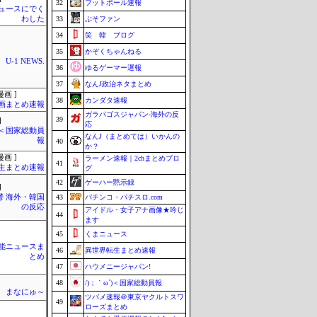
32
フットボール速報
ュースにでく
わした
33
ぷそファン
34
笑 韓 ブログ
35
かぞくちゃんねる
U-1 NEWS.
36
ゆるゲーマー遅報
37
なんJ政治ネタまとめ
画 ]
38
カンダタ速報
画まとめ速報
ガラパゴスジャパン-海外の反
39
]
応
´)＜国家総動員
なんJ（まとめては）いかんの
報
40
か？
画 ]
ラーメン速報｜2chまとめブロ
41
生まとめ速報
グ
42
ゲーハー黙示録
]
鬱 海外・韓国
43
パチンコ・パチスロ.com
の反応
アイドル・女子アナ画像★吟じ
44
ます
45
くまニュース
芸能ニュースま
46
異世界転生まとめ速報
とめ
47
ハウメニージャパン!
48
/)；｀ω´)＜国家総動員報
まなにゅ～
ツバメ速報＠東京ヤクルトスワ
49
ローズまとめ