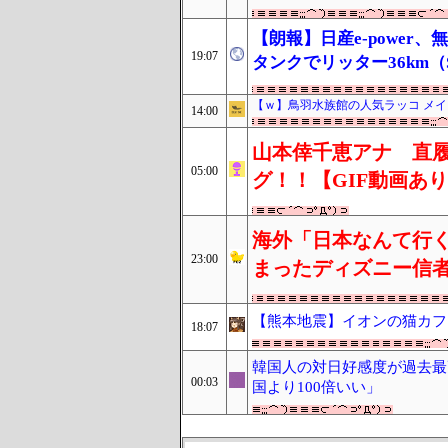
【朗報】日産e-power、
19:07
タンクでリッター36km（
【ｗ】鳥羽水族館の人気ラッコ メ
14:00
山本倖千恵アナ 直
05:00
グ！！【GIF動画あ
海外「日本なんて行く
23:00
まったディズニー信
【熊本地震】イオンの猫カフ
18:07
韓国人の対日好感度が過去最
00:03
国より100倍いい」