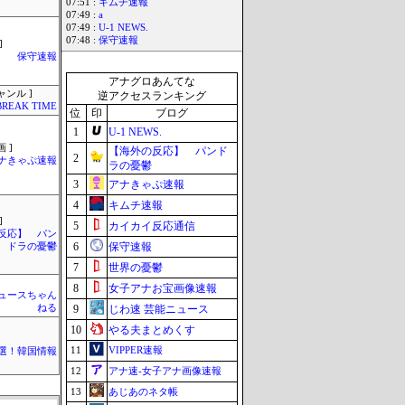
07:51 :
キムチ速報
07:49 :
a
07:49 :
U-1 NEWS.
07:48 :
保守速報
]
保守速報
アナグロあんてな
ャンル ]
逆アクセスランキング
BREAK TIME
位
印
ブログ
1
U-1 NEWS.
 ]
【海外の反応】 パンド
2
ナきゃぷ速報
ラの憂鬱
3
アナきゃぷ速報
4
キムチ速報
]
5
カイカイ反応通信
反応】 パン
6
保守速報
ドラの憂鬱
7
世界の憂鬱
8
女子アナお宝画像速報
ュースちゃん
ねる
9
じわ速 芸能ニュース
10
やる夫まとめくす
11
VIPPER速報
選！韓国情報
12
アナ速‐女子アナ画像速報
13
あじあのネタ帳