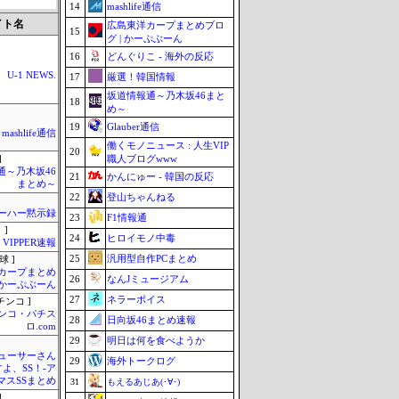
14
mashlife通信
イト名
広島東洋カープまとめブロ
15
グ | かーぷぶーん
16
どんぐりこ - 海外の反応
U-1 NEWS.
17
厳選！韓国情報
坂道情報通～乃木坂46まと
18
め～
19
Glauber通信
mashlife通信
働くモノニュース : 人生VIP
20
職人ブログwww
]
通～乃木坂46
21
かんにゅー - 韓国の反応
まとめ～
22
登山ちゃんねる
ーハー黙示録
23
F1情報通
 ]
24
ヒロイモノ中毒
VIPPER速報
25
汎用型自作PCまとめ
球 ]
カープまとめ
26
なんJミュージアム
| かーぷぶーん
27
ネラーボイス
チンコ ]
ンコ・パチス
28
日向坂46まとめ速報
ロ.com
29
明日は何を食べようか
ューサーさん
29
海外トークログ
すよ、SS！-ア
マスSSまとめ
31
もえるあじあ(･∀･)
]