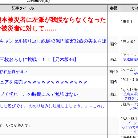
2026/08/07(金)
記事タイトル
参照
サ
熊本被災者に左派が我慢ならなくなった
[ 東亜 ]
む被災者に対して……
キャンセル繰り返し総額43億円被害32歳の美女を逮
[ 芸スポ ]
画:2
[ アイドル 
三枚おろしに挑戦！！！【乃木坂46】
画:1
坂道情報
[ ゲーム ]
の存在意義が薄い
画:10
ゲ
[ VIP・ネタ
ェアを発売ｗｗｗｗｗｗｗｗｗｗｗｗｗｗ
画:5
[ なんJ・野
ブチ切れ「この時期に来て勉強はない」
画:1
広島東洋
ブログ 
[ 競馬・パ
しむ遊びです。 のめり込みに注意しましょう。」←これお
パチ
[ AA・SS ]
プロデ
て、いつか遊んで」
っ！SSで
イ
[ 海外反応 