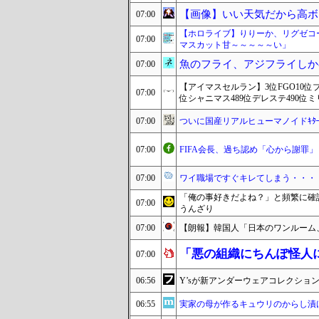
【画像】いい天気だから高ボ
07:00
【ホロライブ】りりーか、リグゼコ
07:00
マスカット甘～～～～～い」
魚のフライ、アジフライしか
07:00
【アイマスセルラン】3位FGO10位ブ
07:00
位シャニマス489位デレステ490位
07:00
ついに国産リアルヒューマノイドｷﾀ━━
07:00
FIFA会長、過ち認め「心から謝罪
07:00
ワイ職場ですぐキレてしまう・・・
「俺の事好きだよね？」と頻繁に確
07:00
うんざり
07:00
【朗報】韓国人「日本のワンルーム、
「悪の組織にちんぽ怪人
07:00
06:56
Y’sが新アンダーウェアコレクション「
06:55
実家の母が作るキュウリのからし漬