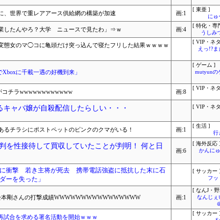
[ 東亜 ]
に、世界で重レアアース供給網の構築が加速
画:1
にゅ
[ 特化・専門
業したんやろ？大学 ニュースで見たわ」⇒ｗ
画:4
うしみつ
[ VIP・ネタ
た変態女のマ◯コに亀頭だけ突っ込んで寝たフリした結果ｗｗｗｗ
えっ!?
[ ゲーム ]
落でXboxに千載一遇の好機到来」
mutyun
[ VIP・ネタ
コチラwwwwwwwwwwww
画:8
るキャバ嬢が自殺配信したらしい・・・
[ VIP・ネタ
[ 生活 ]
あるチラシにポストペットのピンクのクマがいる！
画:1
行
[ 海外反応 
判を性接待して買収していたことが判明！ 何と日
画:6
かんにゅ
に衝撃 若き主将が死去 携帯電話強盗に抵抗した末に石
[ サッカー 
ダーを失った」
フッ
[ なんJ・野
本剛さんの打撃成績WWWWWWWWWWWWWWWW
画:1
なんじぇ
[ サッカー 
再試合を求める署名活動を開始ｗｗｗ