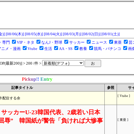
金)]
[08/06(木)]
[08/05(水)]
[08/04(火)]
[08/03(月)]
[08/02(日)]
[08/01(土)]
・専門
VIP・ネタ
なんJ・野球
サッカー
ニュース
東亜
芸
アニメ・漫画
Vtube
生活
AA・SS
教養
競馬・パチンコ
画
(最新200)] > 200 /件 >
P
i
c
k
u
p
!
!
E
n
t
r
y
記事タイトル
参照
サ
[ Vtube ]
件配信する余
サッカーU-23韓国代表、2歳若い日本
屈辱” 韓国紙が警告「負ければ大惨事
[ 東亜 ]