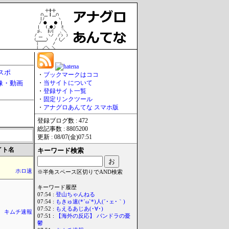
スポ
・
ブックマークはココ
像・動画
・
当サイトについて
・
登録サイト一覧
・
固定リンクツール
・
アナグロあんてな スマホ版
登録ブログ数 : 472
総記事数 : 8805200
更新 : 08/07(金)07:51
イト名
キーワード検索
ホロ速
※半角スペース区切りでAND検索
キーワード履歴
07:54 :
登山ちゃんねる
07:54 :
もきゅ速(*´ω`*)人(´･ェ･｀)
07:52 :
もえるあじあ(･∀･)
キムチ速報
07:51 :
【海外の反応】 パンドラの憂
鬱