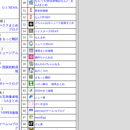
なんでも受信遅報@なんJ・お
49
んJまとめ
U-1 NEWS.
51
歴史的速報
52
なんJ PUSH!!
球 ]
２ちゃんねるニュース超速まとめ
53
ークスまとめ
＋
ブログ
54
ベイスターズNEWS
]
55
なんまめ
まるっと翻訳
56
ニュース30over
 ]
57
漫画まとめ速報
Jミュージアム
58
婚外ちゃんねる
]
59
ほんわか2ちゃんねる
´)＜国家総動員
60
あのころの
報
61
まるっと翻訳
]
外トークログ
62
ハロン棒ch -競馬まとめ-
63
日刊やきう速報
 ]
お宝画像速報
64
ふぇー速
－5chまとめ
65
げーすぽch
 ]
66
mutyunのゲーム+αブログ
VIPPER速報
67
easterEgg
のゲーム+αブロ
68
げぇ速
グ