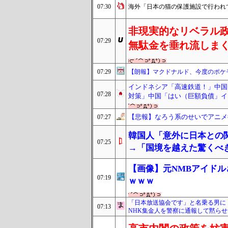
07:30
海外「日本の猫の保護施設で行われ
非現実的なリベラル
07:29
無駄金を垂れ流しま
07:29
【朗報】マクドナルド、今度のポケ
インドネシア「高速鉄道！」中国
07:28
対策」中国「はい（巨額負債」イ
【悲報】なろう系のせいでアニメ
07:27
韓国人「意外に日本との
07:25
→「国境を越えた驚くべ
【画像】元NMBアイドル
07:19
ｗｗｗ
「日本放送協会です」と名乗る男に
07:13
NHK集金人を警察に通報して黙ら