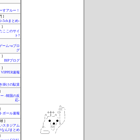
ーすアルー！
 ]
-5chまとめ-
 ]
またここのサイ
ト?
のゲーム+αブロ
グ
 ]
BIPブログ
 ]
VIPPER速報
き掛けの駄賃
]
ー -韓国の反
応-
]
トボール速報
球 ]
いスタジアム
＠なんJまとめ
]