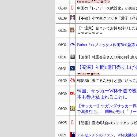
06:40
中国の「レアアース武器化」が裏目
06:39
【不敬】小学生クソガキ「愛子！卒
【ｼｺ注意】合コンでお持ち帰りし
06:33
ｗｗｗｗｗｗｗ
06:32
Forbes「ロブロックス株価70％急
06:31
【画像】村重杏奈さん(30)のお乳房が
【闇深】年間1億円売り上げ
06:31
06:30
郵便局に来てるんだけど壁に貼って
韓国、サッカーW杯予選で審
06:30
本も巻き込まれることに
【サッカー】ウガンダサッカー界
06:30
で滅多打ち… 国民が怒り「リー
06:25
【朗報】直近6試合のジャイアンツ松
06:21
アルゼンチンのファン、W杯決勝の