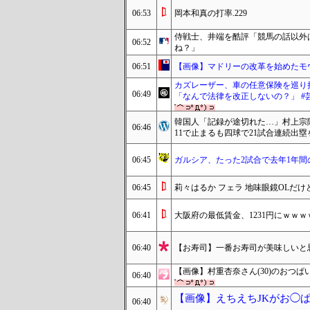
06:53
岡本和真の打率.229
侍戦士、井端を酷評「競馬の話以外
06:52
ね？」
06:51
【画像】マドリーの改革を始めたモ
カズレーザー、車の任意保険を巡り
06:49
「なんで法律を改正しないの？」 #
韓国人「記録が途切れた…」村上宗
06:46
11で止まるも四球で21試合連続出塁
06:45
ガルシア、たった2試合で去年1年
06:45
莉々はるか フェラ 地味眼鏡OLだ
06:41
大阪府の最低賃金、1231円にｗｗｗ
06:40
【お寿司】一番お寿司が美味しいと思
【画像】村重杏奈さん(30)のおつぱい
06:40
【画像】えちえちJKがお◯
06:40