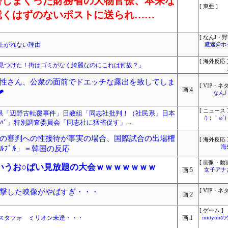
害しまくった財務省の大物官僚、本来な
[ 東亜 ]
就くはずのないポストに送られ……
[ なんJ・野
上がれない理由
鷹速@ホ
[ 海外反応 
見つけた！街はゴミがなく綺麗なのにこれは何故？」
性さん、公衆の面前でドエッチな露出を致してしま
[ VIP・ネタ
画:4
❤
なん
[ ニュース 
県「辺野古転覆事件」日教組「同志社批判！（社民系」日本
/)；｀ω
ﾞﾊﾞ」特別調査委員会「同志社に猛省促す」→
の審判への性接待が事実の場合、国際試合の出場権
[ 海外反応 
海
ﾙﾌﾞﾙ」＝韓国の反応
[ 画像・動画
いうお○ぱい見放題の大会ｗｗｗｗｗｗｗ
画:5
女子アナ
撃した映像がやばすぎ・・・
[ VIP・ネタ
画:2
[ ゲーム ]
スタフォ ミリオン未達・・・
画:1
mutyun