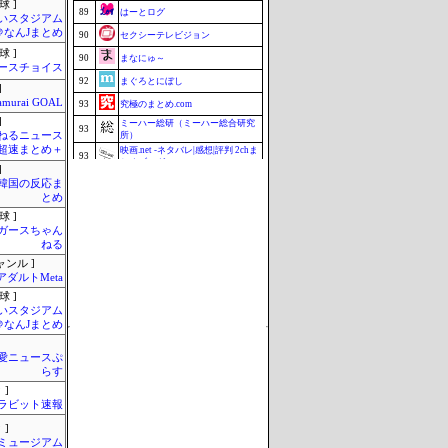
球 ]
89
はーとログ
いスタジアム
＠なんJまとめ
90
セクシーテレビジョン
球 ]
90
まなにゅ～
ースチョイス
92
まぐろとにぼし
]
amurai GOAL
93
究極のまとめ.com
]
ミーハー総研（ミーハー総合研究
93
ねるニュース
所）
超速まとめ＋
映画.net -ネタバレ|感想|評判 2chま
93
とめブログ-
]
96
マラソン速報
-韓国の反応ま
とめ
96
釣りまとめ速報
球 ]
98
Samurai GOAL
ガースちゃん
ねる
98
ZAPZAP!
ャンル ]
100
じゃぽにか反応帳
アダルトMeta
Update 08/07 07:38
球 ]
いスタジアム
＠なんJまとめ
愛ニュースぷ
らす
 ]
ラビット速報
 ]
Jミュージアム