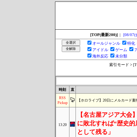
[TOP(最新200)]
|
[08/07(
オールジャンル
特化
アイドル
ゲーム
海外反応
未分類
索引モード > [TOP
時刻
直
RSS
【ホロライブ】20日にメルカード案
Pickup
【名古屋アジア大会】
に敗北すれば“歴史的
13:20
として残る」