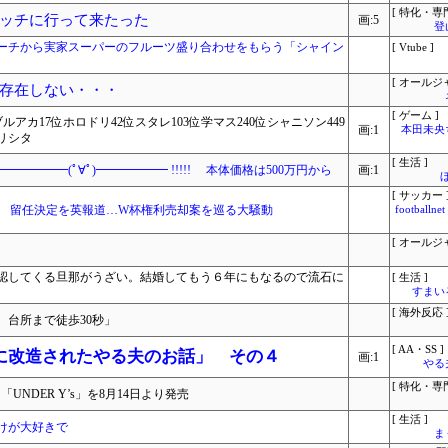
[ 特化・専門
ッチに行って来たった
画:5
登
ーチから実家スーパーのフルーツ盛り合わせをもらう「シャイン
[ Vtube ]
[ オールジ
存在しない・・・
[ ゲーム ]
ルアカ17位ホロドリ42位スタレ103位学マス240位シャニソン449
画:1
本田未央
ミリシタ
[ 生活 ]
━━━━(ﾟ∀ﾟ)━━━━━━ !!!!! 本体価格は500万円から
画:1
[ サッカー 
」 留任決定を英報道…W杯権利売却案を巡る大騒動
footbal
[ オールジ
認してくる旦那がうざい。結婚してもう６年にもなるので流石に
[ 生活 ]
すまいる
[ 海外反応 
台所まで徒歩30秒」
[ AA・SS ]
に改造されたやる夫のお話」 その４
画:1
やる
[ 特化・専門
UNDER Y’s」を8月14日より発売
[ 生活 ]
けが大好きで
ま