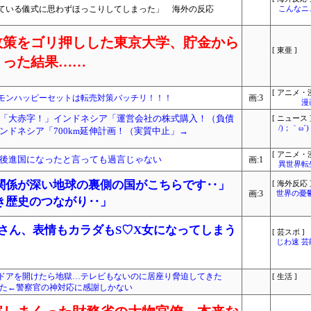
ている儀式に思わずほっこりしてしまった」 海外の反応
こんなニ
政策をゴリ押しした東京大学、貯金から
[ 東亜 ]
くった結果……
[ アニメ・漫
モンハッピーセットは転売対策バッチリ！！！
画:3
漫
「大赤字！」インドネシア「運営会社の株式購入！（負債
[ ニュース 
/)；｀ω
ンドネシア「700km延伸計画！（実質中止」→
[ アニメ・漫
後進国になったと言っても過言じゃない
画:1
異世界転
関係が深い地球の裏側の国がこちらです‥」
[ 海外反応 
画:3
世界の憂
き歴史のつながり‥」
さん、表情もカラダもS♡X女になってしまう
[ 芸スポ ]
じわ速 
ドアを開けたら地獄…テレビもないのに居座り脅迫してきた
[ 生活 ]
せた←警察官の神対応に感謝しかない