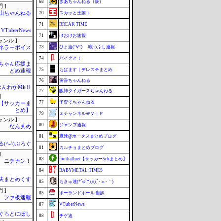
68
ぎあちゃんねる（仮）
 ]
山ちゃんねる
70
スカッと王国！
71
BREAK TIME
VTuberNews
71
けおけお速報
ャンル ]
73
ひま速(°∀°) -暇つぶし速報-
ネラーボイス
74
バイクと！
ちゃん応援ま
75
もばます｜デレステまとめ
とめ速報
76
黄昏ちゃんねる
ほんわかMkⅡ
77
阪神タイガースちゃんねる
]
77
子育てちゃんねる
lnet【サッカーま
とめ】
79
Ｚチャンネル＠ＶＩＰ
ャンル ]
80
ジャンプ速報
なんまめ
81
鷹速@ホークスまとめブログ
(^-^)ぶろぐ
81
カルチョまとめブログ
]
83
footballnet【サッカー5chまとめ】
ニチカン！
84
BABYMETAL TIMES
夫まとめくす
85
もきゅ速(*´ω`*)人(´･ェ･｀)
 ]
85
ポーランドボール 翻訳
ファ板速報
87
VTuberNews
ぐろとにぼし
88
チゲ速