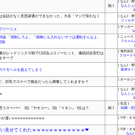
[ なんJ・野
画:1
なんじぇ
は会話がなく意思疎通ができなかった」大谷「マジで笑わなく
[ なんJ・野
フィルダ
[ サッカー 
ウリーニョ
S
持論 「強制しろよ」「保険にも入れないヤツは運転すんなよ」
[ ニュース 
２ちゃん
芸能
[ 海外反応 
隆がレッドソックス戦で12試合ぶりノーヒット、連続試合安打は
クロード
をキープ
[ なんJ・野
間のラモヘルを超えてしまう
阪神タイ
[ オールジ
けど…巨乳でスケベで痴女だったら興奮してくれますか？
[ なんJ・野
ｗ
なんじぇ
[ 生活 ]
うスーパー 3位『ヤオコー』 2位『イオン』 1位は？
画:1
結婚・恋
が凄いwwwwwwwwwwww
[ VIP・ネタ
ぱい見せてくれたｗｗｗwｗｗｗｗｗｗｗｗ❤
[ VIP・ネタ
なん