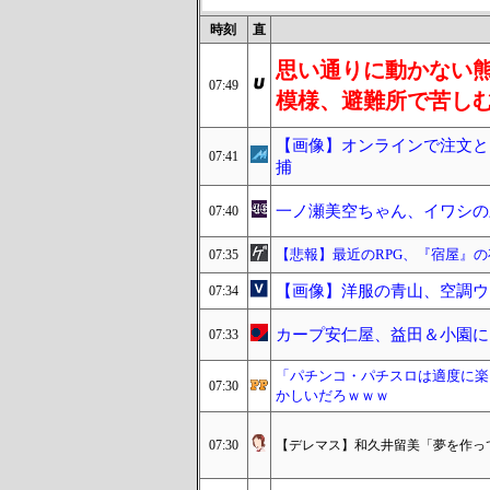
時刻
直
思い通りに動かない
07:49
模様、避難所で苦し
【画像】オンラインで注文と
07:41
捕
一ノ瀬美空ちゃん、イワシの
07:40
【悲報】最近のRPG、『宿屋』
07:35
【画像】洋服の青山、空調ウ
07:34
カープ安仁屋、益田＆小園に
07:33
「パチンコ・パチスロは適度に楽
07:30
かしいだろｗｗｗ
07:30
【デレマス】和久井留美「夢を作っ