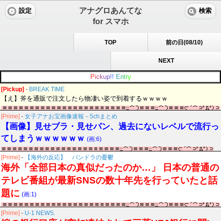
アナグロあんてな
設定
検索
for スマホ
TOP
前の日(08/10)
NEXT
P
i
c
k
u
p
!
!
E
n
t
r
y
[Pickup]
-
BREAK TIME
【え】斧を通販で注文したら物凄い姿で到着するｗｗｗｗ
[Prime]
-
女子アナお宝画像速報－5chまとめ
【画像】見せブラ・見せパン、過去にないレベルで流行っ
てしまうｗｗｗｗｗｗ
(画:6)
[Prime]
-
【海外の反応】 パンドラの憂鬱
海外「全部日本の真似だったのか…」 日本の普通の
テレビ番組が最新SNSの数十年先を行っていたと話
題に
(画:1)
[Prime]
-
U-1 NEWS.