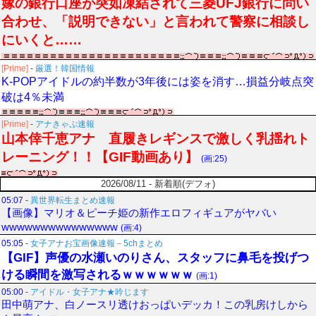
嫁の銀行口座が突如凍結されて三菱UFJ銀行に問い
合わせ、「説明できない」と言われて警察に相談し
にいくと……
[Prime]
-
厳選！韓国情報
K-POPアイドルの約半数が3年後には姿を消す…損益分岐点突
破は4％未満
[Prime]
-
アナきゃぷ速報
山本倖千恵アナ 直履きレギンスで激しく乳揺れト
レーニング！！【GIF動画あり】
(画:25)
2026/08/11 - 新着順(デフォ)
05:07
-
異世界転生まとめ速報
【画像】マリオ＆ピーチ姫の新作エロフィギュアがヤバい
wwwwwwwwwwwwwww
(画:4)
05:05
-
女子アナお宝画像速報－5chまとめ
【GIF】声優の水瀬いのりさん、スタッフに鼻毛を投げつ
ける瞬間を激写されるｗｗｗｗｗｗ
(画:1)
05:00
-
アイドル・女子アナ★吟じます
田中萌アナ、白ノースリ透けおっぱいデッカ！この乳房けしから