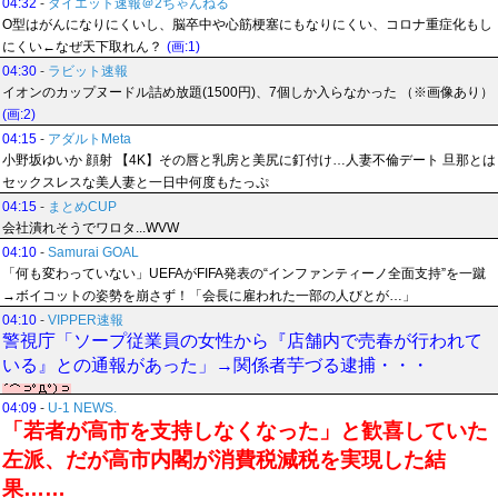
04:32
-
ダイエット速報＠2ちゃんねる
O型はがんになりにくいし、脳卒中や心筋梗塞にもなりにくい、コロナ重症化もし
にくい←なぜ天下取れん？
(画:1)
04:30
-
ラビット速報
イオンのカップヌードル詰め放題(1500円)、7個しか入らなかった （※画像あり）
(画:2)
04:15
-
アダルトMeta
小野坂ゆいか 顔射 【4K】その唇と乳房と美尻に釘付け…人妻不倫デート 旦那とは
セックスレスな美人妻と一日中何度もたっぷ
04:15
-
まとめCUP
会社潰れそうでワロタ...WVW
04:10
-
Samurai GOAL
「何も変わっていない」UEFAがFIFA発表の“インファンティーノ全面支持”を一蹴
→ボイコットの姿勢を崩さず！「会長に雇われた一部の人びとが…」
04:10
-
VIPPER速報
警視庁「ソープ従業員の女性から『店舗内で売春が行われて
いる』との通報があった」→関係者芋づる逮捕・・・
04:09
-
U-1 NEWS.
「若者が高市を支持しなくなった」と歓喜していた
左派、だが高市内閣が消費税減税を実現した結
果……