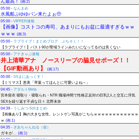
ん最高！
(画:2)
05:00
-
なんまめ
水風船ぷゆゆパン来たよぉ🥺
05:00
-
VIPPER速報
【画像】コストコの寿司、あまりにもお盆に最適すぎるｗｗ
ｗｗｗ
(画:3)
05:00
-
ラブライブ！まとめブログ ぷちそく！！
【ラブライブ！】バスト90が聖域ラインみたいになってるのは良くない
05:00
-
アナきゃぷ速報
井上清華アナ ノースリーブの脇見せポーズ！！
【GIF動画あり】
(画:17)
05:00
-
SSまにあっくす！
【ミリマス】恵美「琴葉ってほんとに可愛いよね～」
04:45
-
アダルトMeta
宮本留衣 寝取り・寝取られ・NTR 職場仲間で性格正反対の巨乳2人と交互に浮気
SEXを繰り返す不貞な日々 北野未奈
04:39
-
うしみつ-5chまとめ-
【画像あり】胸の大きな女性、レントゲン写真がこちらｗｗｗｗｗｗｗｗｗｗｗｗ
ｗ
(画:1)
04:35
-
ぎあちゃんねる（仮）
ガキが…
(画:1)