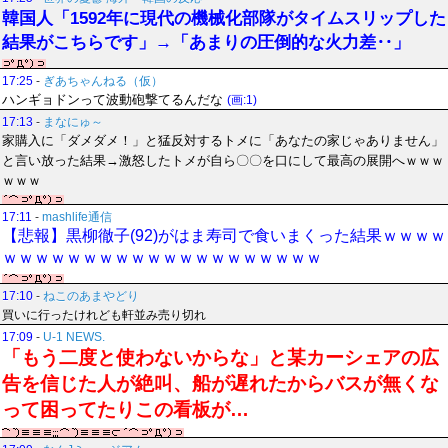
韓国人「1592年に現代の機械化部隊がタイムスリップした
結果がこちらです」→「あまりの圧倒的な火力差‥」
17:25
-
ぎあちゃんねる（仮）
ハンギョドンって波動砲撃てるんだな
(画:1)
17:13
-
まなにゅ～
家購入に「ダメダメ！」と猛反対するトメに「あなたの家じゃありません」
と言い放った結果→激怒したトメが自ら〇〇を口にして最高の展開へｗｗｗ
ｗｗｗ
17:11
-
mashlife通信
【悲報】黒柳徹子(92)がはま寿司で食いまくった結果ｗｗｗｗ
ｗｗｗｗｗｗｗｗｗｗｗｗｗｗｗｗｗｗｗｗ
17:10
-
ねこのあまやどり
買いに行ったけれども軒並み売り切れ
17:09
-
U-1 NEWS.
「もう二度と使わないからな」と某カーシェアの広
告を信じた人が絶叫、船が遅れたからバスが無くな
って困ってたりこの看板が…