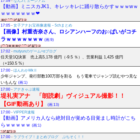
17:09
-
なんJミュージアム
【動画】ミニスカJK1、キレッキレに踊り散らかすｗｗｗwｗ
ｗｗｗｗｗｗｗ❤
17:05
-
女子アナお宝画像速報－5chまとめ
【画像】村重杏奈さん、ロシアンハーフのお○ぱいがコチ
ラｗｗｗｗｗｗｗ
(画:9)
17:02
-
mutyunのゲーム+αブログ
任天堂1Q決算 売上高5,178 億円（-9.5 ％）、営業利益 1,425 億円
（+150.5 %）
17:00
-
ほんわかMkⅡ
少年ジャンプ、発行部数100万部を割る もう電車でジャンプ読むやつ見な
いもんな
(画:1)
17:00
-
アナきゃぷ速報
堤礼実アナ 「朗読劇」ヴィジュアル撮影！！
【GIF動画あり】
(画:13)
17:00
-
VIPPER速報
【動画】アメリカ人なら絶対目が覚める目覚まし時計がこち
らｗｗｗｗｗ
(画:1)
17:00
-
ラブライブ！まとめブログ ぷちそく！！