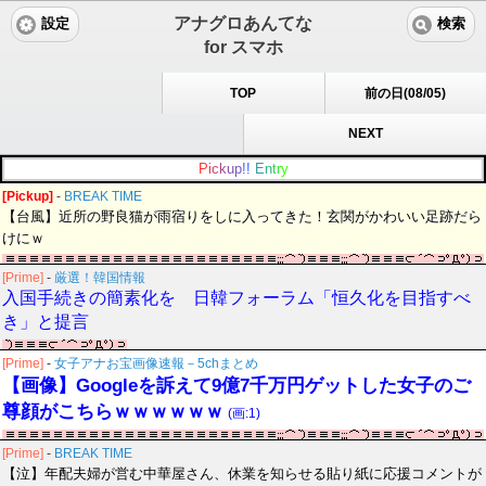
アナグロあんてな
設定
検索
for スマホ
TOP
前の日(08/05)
NEXT
P
i
c
k
u
p
!
!
E
n
t
r
y
[Pickup]
-
BREAK TIME
【台風】近所の野良猫が雨宿りをしに入ってきた！玄関がかわいい足跡だら
けにｗ
[Prime]
-
厳選！韓国情報
入国手続きの簡素化を 日韓フォーラム「恒久化を目指すべ
き」と提言
[Prime]
-
女子アナお宝画像速報－5chまとめ
【画像】Googleを訴えて9億7千万円ゲットした女子のご
尊顔がこちらｗｗｗｗｗｗ
(画:1)
[Prime]
-
BREAK TIME
【泣】年配夫婦が営む中華屋さん、休業を知らせる貼り紙に応援コメントが