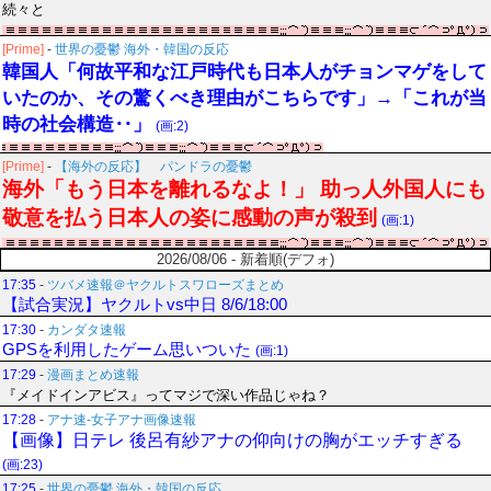
続々と
[Prime]
-
世界の憂鬱 海外・韓国の反応
韓国人「何故平和な江戸時代も日本人がチョンマゲをして
いたのか、その驚くべき理由がこちらです」→「これが当
時の社会構造‥」
(画:2)
[Prime]
-
【海外の反応】 パンドラの憂鬱
海外「もう日本を離れるなよ！」 助っ人外国人にも
敬意を払う日本人の姿に感動の声が殺到
(画:1)
2026/08/06 - 新着順(デフォ)
17:35
-
ツバメ速報＠ヤクルトスワローズまとめ
【試合実況】ヤクルトvs中日 8/6/18:00
17:30
-
カンダタ速報
GPSを利用したゲーム思いついた
(画:1)
17:29
-
漫画まとめ速報
『メイドインアビス』ってマジで深い作品じゃね？
17:28
-
アナ速‐女子アナ画像速報
【画像】日テレ 後呂有紗アナの仰向けの胸がエッチすぎる
(画:23)
17:25
-
世界の憂鬱 海外・韓国の反応