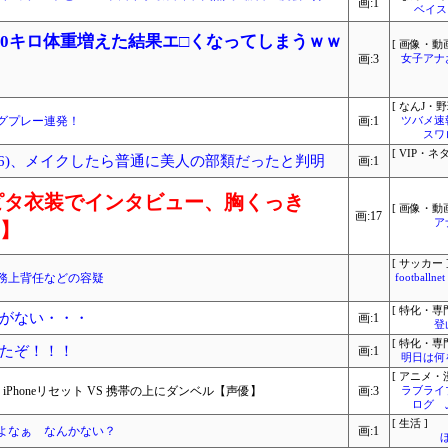
画:1
ベイス
0キロ体重増えた結果エ□くなってしまうｗｗ
[ 画像・動画
画:3
女子アナ
[ なんJ・野
グプレー連発！
画:1
ツバメ速
スワ
[ VIP・ネタ
36)、メイクしたら普通に美人の部類だったと判明
画:1
ピタ衣装でインタビュー、胸くっき
[ 画像・動画
画:17
ア
り】
[ サッカー 
務上背任などの容疑
footbal
[ 特化・専門
がない・・・
画:1
登
[ 特化・専門
たぞ！！！
画:1
明日は何
[ アニメ・漫
 iPhoneリセット VS 携帯の上にダンベル【声優】
画:3
ラブライ
ログ 
[ 生活 ]
よなぁ なんかない？
画:1