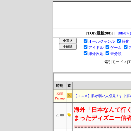
[TOP(最新200)]
|
[08/07(
オールジャンル
特化
アイドル
ゲーム
海外反応
未分類
索引モード > [TOP
時刻
直
RSS
【コスメ】肌が弱い人必見！すぐ唇
Pickup
海外「日本なんて行く
23:00
まったディズニー信