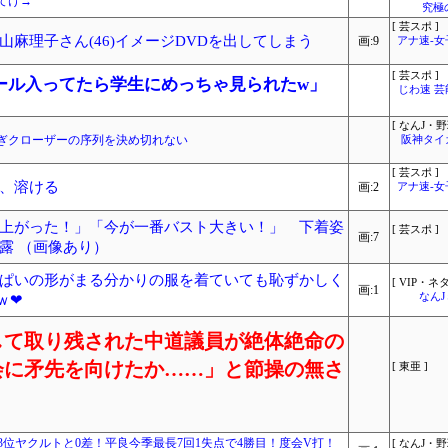
てけ→
究極
[ 芸スポ ]
麻理子さん(46)イメージDVDを出してしまう
画:9
アナ速‐
[ 芸スポ ]
ール入ってたら学生にめっちゃ見られたw」
じわ速 
[ なんJ・野
ぎクローザーの序列を決め切れない
阪神タイ
[ 芸スポ ]
、溶ける
画:2
アナ速‐
上がった！」「今が一番バスト大きい！」 下着姿
[ 芸スポ ]
画:7
露 （画像あり）
ぱいの形がまる分かりの服を着ていても恥ずかしく
[ VIP・ネタ
画:1
なん
ｗ❤
して取り残された中道議員が絶体絶命の
会に矛先を向けたか……」と節操の無さ
[ 東亜 ]
利！3位ヤクルトと0差！平良今季最長7回1失点で4勝目！度会V打！
[ なんJ・野