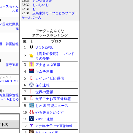
23:33 :
カンダタ速報
23:32 :
おいしいお
ュースちゃん
23:31 :
お
ねる
23:31 :
広島東洋カープまとめブログ |
かーぷぶーん
]
´)＜国家総動員
報
アナグロあんてな
逆アクセスランキング
位
印
ブログ
選！韓国情報
1
U-1 NEWS.
【海外の反応】 パンド
2
ラの憂鬱
]
3
アナきゃぷ速報
保守速報
4
キムチ速報
ャンル ]
5
カイカイ反応通信
BREAK TIME
6
保守速報
 ]
7
世界の憂鬱
お宝画像速報
8
女子アナお宝画像速報
－5chまとめ
9
じわ速 芸能ニュース
10
やる夫まとめくす
11
VIPPER速報
イト名
12
アナ速‐女子アナ画像速報
13
あじあのネタ帳