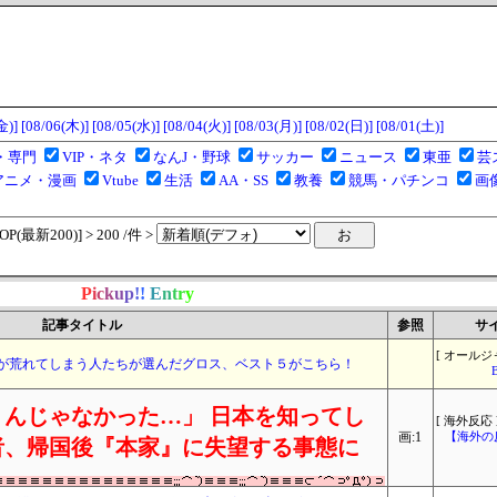
金)]
[08/06(木)]
[08/05(水)]
[08/04(火)]
[08/03(月)]
[08/02(日)]
[08/01(土)]
・専門
VIP・ネタ
なんJ・野球
サッカー
ニュース
東亜
芸
アニメ・漫画
Vtube
生活
AA・SS
教養
競馬・パチンコ
画
(最新200)] > 200 /件 >
P
i
c
k
u
p
!
!
E
n
t
r
y
記事タイトル
参照
サ
[ オールジ
が荒れてしまう人たちが選んだグロス、ベスト５がこちら！
んじゃなかった…」 日本を知ってし
[ 海外反応 
画:1
【海外の
者、帰国後『本家』に失望する事態に