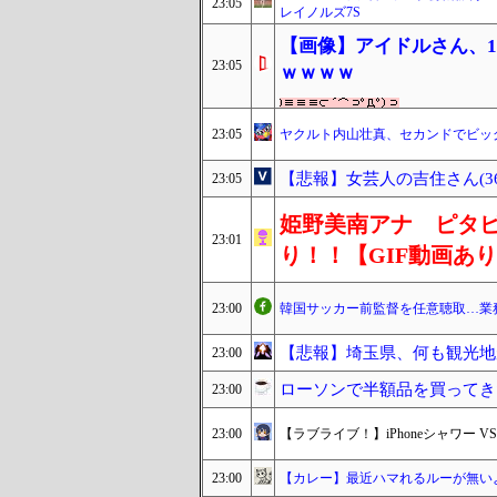
23:05
レイノルズ7S
【画像】アイドルさん、1
23:05
ｗｗｗｗ
23:05
ヤクルト内山壮真、セカンドでビッ
【悲報】女芸人の吉住さん(
23:05
姫野美南アナ ピタ
23:01
り！！【GIF動画あ
23:00
韓国サッカー前監督を任意聴取…業
【悲報】埼玉県、何も観光地
23:00
ローソンで半額品を買ってき
23:00
23:00
【ラブライブ！】iPhoneシャワー VS
23:00
【カレー】最近ハマれるルーが無い