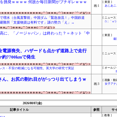
を挑発ｗｗｗｗ 何故か毎日新聞がブチギレｗｗｗ
[ 東亜 ]
画:1
あじあニ
で増水（台風直撃前」中国ダム「緊急放流！」中国鉄道
[ ニュース 
/)；｀ω
避難所「支援物資は有料です」謎の勢力「え」→
高に、「ノージャパン」は終わった？＝ネット「中
[ 東亜 ]
厳
に全電源喪失、ハザードも点かず道路上で走行
[ ニュース 
7700kmで発生
レス・不安の軽減になる可能性。英大学の研究で実証
[ オールジ
さん、お尻の割れ目ががっつり出てしまうｗ
[ 画像・動画
画:3
女子アナ
2026/08/07(金)
記事タイトル
参照
サ
[ 教養 ]