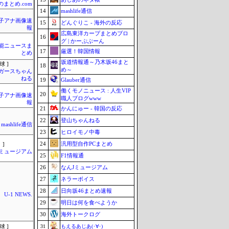
のまとめ.com
14
mashlife通信
女子アナ画像速
15
どんぐりこ - 海外の反応
報
広島東洋カープまとめブロ
16
グ | かーぷぶーん
芸能ニュースま
17
厳選！韓国情報
とめ
坂道情報通～乃木坂46まと
球 ]
18
め～
ガースちゃん
ねる
19
Glauber通信
働くモノニュース : 人生VIP
20
女子アナ画像速
職人ブログwww
報
21
かんにゅー - 韓国の反応
22
登山ちゃんねる
mashlife通信
23
ヒロイモノ中毒
24
汎用型自作PCまとめ
 ]
Jミュージアム
25
F1情報通
26
なんJミュージアム
27
ネラーボイス
28
日向坂46まとめ速報
U-1 NEWS.
29
明日は何を食べようか
30
海外トークログ
31
もえるあじあ(･∀･)
球 ]