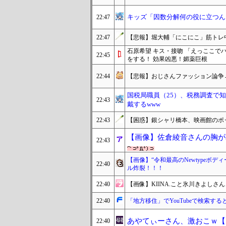
キッズ「因数分解何の役に立つん
22:47
22:47
【悲報】堀大輔「にこにこ」筋トレ
石原希望 キス・接吻 「えっここ
22:45
をする！ 効果凶悪！媚薬巨根
22:44
【悲報】おじさんファッション論争
国税局職員（25）、税務調査で知
22:43
戴するwww
22:43
【困惑】銀シャリ橋本、映画館のポ
【画像】佐倉綾音さんの胸が
22:43
【画像】“令和最高のNewtypeボ
22:40
ル炸裂！！！
22:40
【画像】KIINA.こと氷川きよし
22:40
「地方移住」でYouTubeで検索す
あやてぃーさん、激おこｗ【
22:40