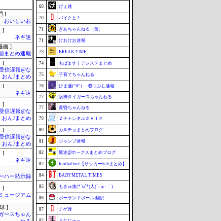
69
げぇ速
 ]
70
バイクと！
おいしいお
71
ぎあちゃんねる（仮）
 ]
ネギ速
71
けおけお速報
画 ]
73
BREAK TIME
画まとめ速報
 ]
74
もばます｜デレステまとめ
受信遅報@な
75
子育てちゃんねる
・おんJまとめ
 ]
76
ひま速(°∀°) -暇つぶし速報-
ネギ速
77
阪神タイガースちゃんねる
 ]
77
黄昏ちゃんねる
受信遅報@な
・おんJまとめ
79
Ｚチャンネル＠ＶＩＰ
 ]
80
カルチョまとめブログ
受信遅報@な
81
ジャンプ速報
・おんJまとめ
82
鷹速@ホークスまとめブログ
 ]
ネギ速
82
footballnet【サッカー5chまとめ】
84
BABYMETAL TIMES
ーハー黙示録
85
もきゅ速(*´ω`*)人(´･ェ･｀)
 ]
Jミュージアム
86
ポーランドボール 翻訳
球 ]
87
チゲ速
ガースちゃん
87
まなにゅ～