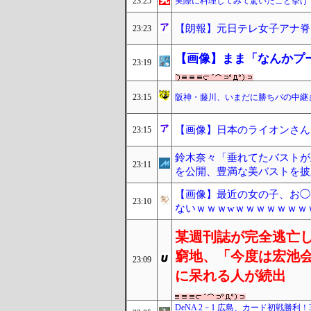
23:25
実際に料理してみて驚いたこと挙げ
【朗報】元日テレ女子アナ脊山
23:23
【画像】まま「なんかプ
23:19
23:15
阪神・藤川、いまだに勝ちパの中継
【画像】日本のライオンさん
23:15
鈴木奈々「垂れてたバストが
23:11
を公開、豊満な美バストを披
【画像】最近の女の子、お◯
23:10
ないｗｗｗwｗｗｗｗｗｗｗ
某週刊誌が完全逃亡
窮地、「今度は宏池
23:09
に呆れる人が続出
DeNA 2－1 広島、カード初戦勝