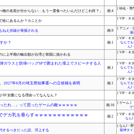
[ 特化・専門
べ物の名前が分からない…もう一度食べたいんだけどこれ何？」
画:4
[ VIP・ネタ
て他にあるんか？カニとか
[ アニメ・漫
もねえ伏線が発掘される
画:9
漫
[ VIP・ネタ
すか？
画:1
なんでも
んJ
[ VIP・ネタ
のに上半期の輸出額が台湾と韓国に抜かれる
弾ガラスと防弾バッグSPで囲まれた壇上でスピーチする人
[ VIP・ネタ
画:1
なんでも
んJ
[ VIP・ネタ
2027年8月の埼玉県知事選への立候補を表明
画:1
なんでも
んJ
[ VIP・ネタ
がAV女優になる理由ってなんなん？
[ ゲーム ]
ったれ…」って思ったゲームの敵ｗｗｗｗｗ
画:16
ゲ
丘でデカ乳を垂らすｗｗｗｗｗｗｗｗｗｗｗｗ
[ VIP・ネタ
画:2
なん
[ なんJ・野
代するべきだった説、浮上する
阪神タイ