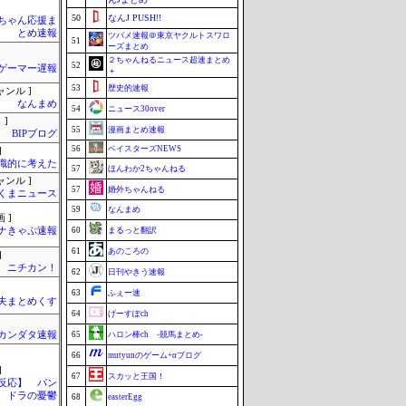
50
なんJ PUSH!!
ちゃん応援ま
とめ速報
ツバメ速報＠東京ヤクルトスワロ
51
ーズまとめ
２ちゃんねるニュース超速まとめ
52
ゲーマー遅報
＋
53
歴史的速報
ャンル ]
なんまめ
54
ニュース30over
 ]
55
漫画まとめ速報
BIPブログ
56
ベイスターズNEWS
]
識的に考えた
57
ほんわか2ちゃんねる
ャンル ]
57
婚外ちゃんねる
くまニュース
59
なんまめ
 ]
ナきゃぷ速報
60
まるっと翻訳
61
あのころの
]
ニチカン！
62
日刊やきう速報
63
ふぇー速
夫まとめくす
64
げーすぽch
カンダタ速報
65
ハロン棒ch -競馬まとめ-
66
mutyunのゲーム+αブログ
]
67
スカッと王国！
反応】 パン
ドラの憂鬱
68
easterEgg