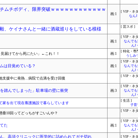
チムチボディ、限界突破ｗｗｗｗｗｗｗｗｗｗｗｗ
[ VIP・ネタ
画:1
なん
[ 芸スポ ]
毅、ケイナさんと一緒に酒蔵巡りをしている模様
[ VIP・ネタ
画:1
なんでも
んJ
[ 特化・専門
を見届けてから死にたい」←これ！！
画:1
うしみつ
[ VIP・ネタ
ムは目覚めている？
画:1
なんでも
んJ
[ VIP・ネタ
地支援中に発熱…病院で点滴を受け回復
[ VIP・ネタ
ルを踏んでしまった」駐車場の壁に衝突
画:3
なんでも
んJ
[ 生活 ]
て家を出て現在養護施設で暮らしています
子育
[ VIP・ネタ
と懸垂10回ってどっちがすごいんや？
[ VIP・ネタ
てた
画:1
なんでも
んJ
ん、高須クリニックに医学的に詰められてガチ切れ
[ VIP・ネタ