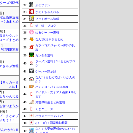
ターズNEWS
32
ぷそファン
33
かぞくちゃんねる
 ]
お宝画像速報
34
フットボール速報
－5chまとめ
35
笑 韓 ブログ
球 ]
36
ゆるゲーマー遅報
報＠ヤクルト
37
なんJ政治ネタまとめ
ローズまとめ
ガラパゴスジャパン-海外の反
 ]
38
応
VIPPER速報
39
カンダタ速報
ラーメン速報｜2chまとめブロ
 ]
40
グ
ナきゃぷ速報
41
ゲーハー黙示録
なんJ（まとめては）いかんの
]
42
か？
lnet【サッカーま
とめ】
43
パチンコ・パチスロ.com
 ]
アイドル・女子アナ画像★吟じ
44
山ちゃんねる
ます
 ]
45
異世界転生まとめ速報
を食べようか
46
くまニュース
画 ]
ブ！まとめブ
47
ハウメニージャパン!
ぷちそく！！
48
/)；｀ω´)＜国家総動員報
なんでも受信遅報@なんJ・お
ほんわかMkⅡ
49
んJまとめ