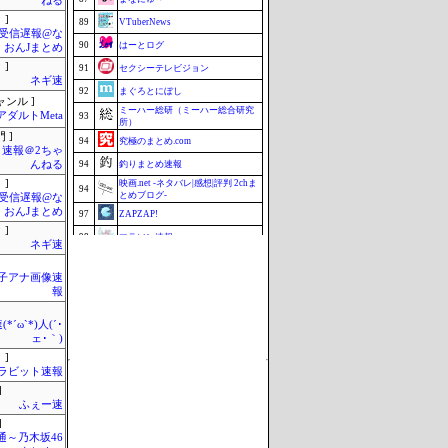
ねる
 ]
89
VTuberNews
受信遅報@な
90
はーとログ
・おんJまとめ
 ]
91
セクシーテレビジョン
ネギ速
92
まぐろとにぼし
ャンル ]
ミーハー総研（ミーハー総合研究
アダルトMeta
93
所）
 ]
94
究極のまとめ.com
速報＠2ちゃ
んねる
94
釣りまとめ速報
 ]
映画.net -ネタバレ|感想|評判 2chま
94
とめブログ-
受信遅報@な
・おんJまとめ
97
ZAPZAP!
 ]
98
マラソン速報
ネギ速
99
じゃぽにか反応帳
女子アナ画像速
99
こんなニュースにでくわした
報
101
みそパンNEWS
*´ω`*)人(´･
Update 08/07 22:38
ェ･｀)
 ]
ラビット速報
]
ふぇー速
]
通～乃木坂46