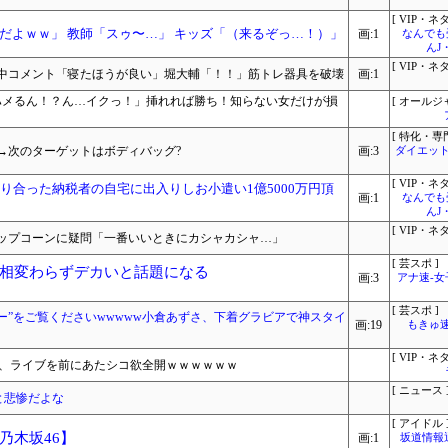
[ VIP・ネタ
だよｗｗ」 教師「スゥ〜…」 キッズ「（来るぞっ…！）」
画:1
なんでも
んJ
[ VIP・ネタ
中コメント「寝たほうが良い」堀大輔「！！」筋トレ器具を破壊
画:1
でハメるん！？ん…イクっ！」挿れれば勝ち！知らない女だけが損
[ オールジ
[ 特化・専門
→次のターゲットはボディバッグ?
画:3
ダイエット
[ VIP・ネタ
り合った納税者の自宅に出入りしお小遣い1億5000万円頂
画:1
なんでも
んJ
[ VIP・ネタ
ップコーンに疑問「一番いいときにカシャカシャ…」
[ 芸スポ ]
相変わらずデカいと話題になる
画:3
アナ速‐
[ 芸スポ ]
ディー”をご覧くださいwwwww小倉あずさ、下着グラビアで神スタイ
画:19
もきゅ速(
[ VIP・ネタ
さん、ライブを前にあたシコ欲全開ｗｗｗｗｗｗ
[ ニュース 
ると悲惨だよな
[ アイドル 
乃木坂46】
画:1
坂道情報