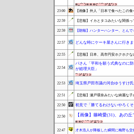
23:00
【画像】外人「日本で食べたこの食
22:59
【悲報】イカとタコみたいな関係っ
22:59
【朗報】ハンターハンター、とんで
どんな時にケーキ屋さんに行きま
22:57
22:55
【悲報】日本、高市円安ホクホクな
パさん「平和を願う式典なのに防
22:54
が総理大臣」
埼玉県戸田市議の河合ゆうすけ氏、
22:53
22:51
【悲報】瀬戸環奈みたいな綺麗な子
初見で「勝てるわけないやろくそ
22:50
【画像】篠崎愛(31)、あの
22:50
22:47
才木浩人が降板した瞬間に梅野も交