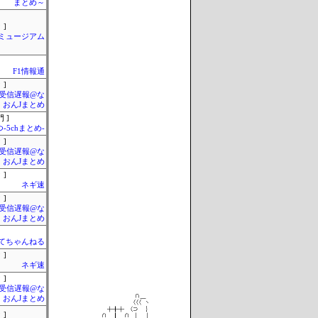
まとめ～
 ]
Jミュージアム
F1情報通
 ]
受信遅報@な
・おんJまとめ
 ]
-5chまとめ-
 ]
受信遅報@な
・おんJまとめ
 ]
ネギ速
 ]
受信遅報@な
・おんJまとめ
てちゃんねる
 ]
ネギ速
 ]
受信遅報@な
・おんJまとめ
 ]