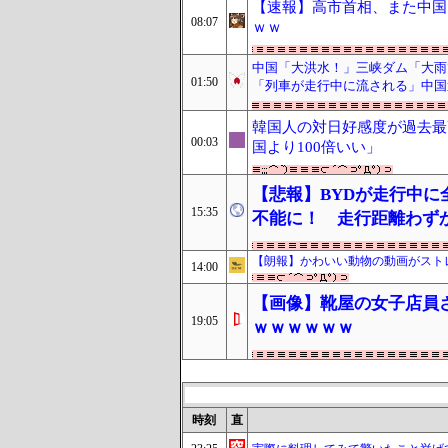
【速報】高市首相、また中国
08:07
ｗｗ
中国「大洪水！」三峡ダム「大雨
01:50
「列車が走行中に流される」中国
韓国人の対日好感度が過去最
00:03
国より100倍いい」
【悲報】BYDが走行中
15:35
不能に！ 走行距離わずか約
【朗報】かわいい動物の動画がスト
14:00
【画像】靴屋の女子店員
19:05
ｗｗｗｗｗｗ
時刻
直