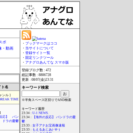
スポ
・
ブックマークはココ
像・動画
・
当サイトについて
・
登録サイト一覧
・
固定リンクツール
・
アナグロあんてな スマホ版
登録ブログ数 : 472
総記事数 : 8806728
更新 : 08/07(金)23:31
イト名
キーワード検索
ャンル ]
BREAK TIME
※半角スペース区切りでAND検索
キーワード履歴
]
23:34 :
U-1 NEWS.
反応】 パン
23:34 :
【海外の反応】 パンドラの憂
ドラの憂鬱
鬱
23:33 :
女子アナお宝画像速報
23:33 :
もえるあじあ(･∀･)