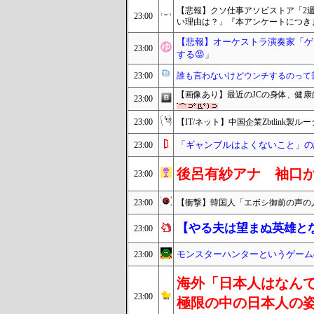
【悲報】クソ仕事アソビストア「2
23:00
い理由は？」『本アンケートにつき
【悲報】オーケストラ演奏家「ゲ
23:00
する😡」
23:00
誰も言わないけどウンチするのって
【画像あり】最近のJCの身体、健
23:00
23:00
【IT/ネット】中国企業Zbtlink
「ギャンブルはよくないこと」の
23:00
後呂有紗アナ 袖口
23:00
23:00
【衝撃】韓国人「エボシ御前の声の
【やる夫は望まぬ英雄と
23:00
モンスターハンターというゲーム
23:00
海外「日本人はなんて
23:00
極限の中の日本人の