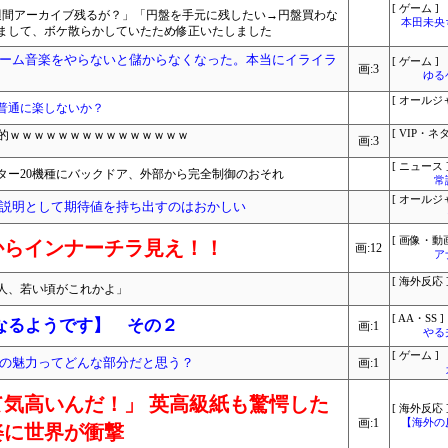
[ ゲーム ]
週間アーカイブ残るが？」「円盤を手元に残したい→円盤買わな
本田未央
まして、ボケ散らかしていたため修正いたしました
ーム音楽をやらないと儲からなくなった。本当にイライラ
[ ゲーム ]
画:3
ゆる
[ オールジ
普通に楽しないか？
康的ｗｗｗｗｗｗｗｗｗｗｗｗｗｗｗ
[ VIP・ネタ
画:3
[ ニュース 
製ルーター20機種にバックドア、外部から完全制御のおそれ
常
[ オールジ
説明として期待値を持ち出すのはおかしい
[ 画像・動画
からインナーチラ見え！！
画:12
ア
[ 海外反応 
人、若い頃がこれかよ」
[ AA・SS ]
なるようです】 その２
画:1
やる
[ ゲーム ]
の魅力ってどんな部分だと思う？
画:1
気高いんだ！」 英高級紙も驚愕した
[ 海外反応 
画:1
【海外の
姿に世界が衝撃