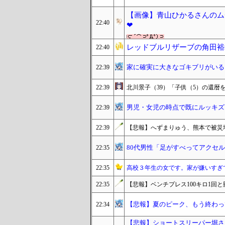
【画像】青山ひかるさんのム
22:40
❤
レッドブルリザーブの角田裕
22:40
家に確実に大きなゴキブリがいる
22:39
22:39
北川景子（39）「子供（5）の還暦
男児・女児の時点で既にルッキズ
22:39
22:39
【悲報】へずまりゅう、熊本で被災
80代男性「足がすべってアクセ
22:35
22:35
高校３年生の女です。家が嫌いすぎ
22:35
【悲報】ベンチプレス100キロ1回
【悲報】夏のピーク、もう終わっ
22:34
【悲報】ショートスリーパー堀さ