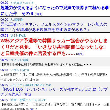
06:00
-
やる夫まとめくす
超能力が使えるようになったので兄妹で限界まで極める事
にした件 その９
(画:1)
06:00
-
F1情報通
元F1王者ハッキネン、フェルスタペンのマクラーレン加入の
噂に「なぜ調和がある現体制を崩す必要がある？」
05:53
-
U-1 NEWS.
W杯アジア予選等で韓国サッカー協会がやらかしま
くりだと発覚、「いきなり共同開催になったしな」
と日韓共催の件に言及する声も……
(画:1)
05:50
-
ラビット速報
【動画】手術中に熊本地震直撃した動画がやばすぎると話題に・・・
05:45
-
アダルトMeta
由衣陽菜 巨乳 生徒の巨乳に理性を失った僕は放課後ラブホで何度も何度も陽菜と
中出しセックスしてしまった
05:40
-
ぷそファン@PSO2NGSまとめ
【NGS】LG5「レアレンス」シリーズが強すぎると話題に【アプ
グレも約束】
(画:1)
05:40
-
結婚・恋愛ニュースぷらす
【売春防止法見直し】「女性だけ処罰」は不公平？ 買う男性も罰するべき 上野
千鶴子×鈴木涼美対談
(画:1)