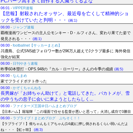
PCパーツ高すぎて自作する人減ってるよな
06:01
-
VIPPER速報
【悲報】射殺されたオッサン、最近母を亡くして精神的ショ
ックを受けていたと判明・・・
(画:1)
06:00
-
ジャンプ速報
覇権漫画ワンピースの主人公モンキー・D・ルフィさん、変わり果てた姿で
発見される・・・
(画:1)
06:00
-
footballnet【サッカーまとめ】
J1鹿島、公式SNS総フォロワー数が296万人超えでJクラブ最多に 海外発信
強化が結実
06:00
-
日刊やきう速報
昨季60本塁打・OPS.948の『カル・ローリー』さんの今季の成績
(画:5)
06:00
-
なんまめ
家でフライドポテト作った
06:00
-
かぞくちゃんねる
長男嫁が「お姉ちゃん助けて」と電話してきた。バカトメが、雪
の中うちの息子に会いに来ようとしたらしく...
06:00
-
ファイターズ王国＠日ハムまとめブログ
【日本ハム】堀瑞輝「この場面で任せる監督が悪いと思って」火消し成功で3勝目
06:00
-
ラブライブ！まとめブログ ぷちそく！！
【ラブライブ！】侑ちゃんもミアちゃん(14歳)に押し倒されるくらい弱いんだよ
ね・・・【虹ヶ咲】
(画:3)