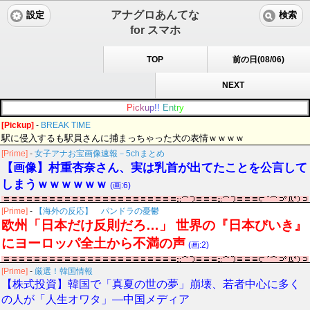
アナグロあんてな
設定
検索
for スマホ
TOP
前の日(08/06)
NEXT
P
i
c
k
u
p
!
!
E
n
t
r
y
[Pickup]
-
BREAK TIME
駅に侵入するも駅員さんに捕まっちゃった犬の表情ｗｗｗｗ
[Prime]
-
女子アナお宝画像速報－5chまとめ
【画像】村重杏奈さん、実は乳首が出てたことを公言して
しまうｗｗｗｗｗｗ
(画:6)
[Prime]
-
【海外の反応】 パンドラの憂鬱
欧州「日本だけ反則だろ…」 世界の『日本びいき』
にヨーロッパ全土から不満の声
(画:2)
[Prime]
-
厳選！韓国情報
【株式投資】韓国で「真夏の世の夢」崩壊、若者中心に多く
の人が「人生オワタ」―中国メディア