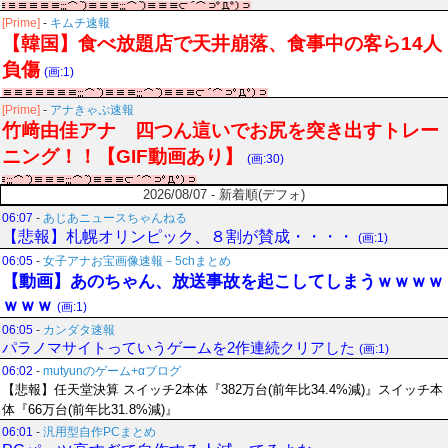
[Prime]
-
キムチ速報
【韓国】食べ放題店で天井崩落、食事中の客ら14人
負傷
(画:1)
[Prime]
-
アナきゃぷ速報
竹﨑由佳アナ 四つん這いでお尻を突き出すトレー
ニング！！【GIF動画あり】
(画:30)
2026/08/07 - 新着順(デフォ)
06:07
-
あじあニュースちゃんねる
【悲報】札幌オリンピック、８割が賛成・・・・
(画:1)
06:05
-
女子アナお宝画像速報－5chまとめ
【動画】あのちゃん、放送事故を起こしてしまうｗｗｗｗ
ｗｗｗ
(画:1)
06:05
-
カンダタ速報
パラノマサイトっていうゲームを2作連続クリアした
(画:1)
06:02
-
mutyunのゲーム+αブログ
【悲報】任天堂決算 スイッチ2本体『382万台(前年比34.4%減)』スイッチ本
体『66万台(前年比31.8%減)』
06:01
-
汎用型自作PCまとめ