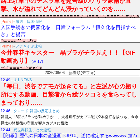
路上駐車中のテスラ車を超弩級のゲリラ豪雨が直
撃、水が溢れてどんどん浸かっていくのを……
[Prime]
-
厳選！韓国情報
入国手続きの簡素化を 日韓フォーラム「恒久化を目指すべ
き」と提言
[Prime]
-
アナきゃぷ速報
今井春花キャスター 黒ブラがチラ見え！！【GIF
動画あり】
(画:17)
2026/08/06 - 新着順(デフォ)
12:49
-
U-1 NEWS.
「毎日、渋谷でデモが起きてる」と左派が心の拠り
所にする動画、目撃者から総ツッコミを食らってし
まっており……
12:46
-
クロード-韓国の反応まとめ
韓国人「8回の2ランが決め手か…」大谷翔平がカブス戦で2本塁打を放つも、今永
昇太の降板後の守備が響きカブスに惜敗
12:44
-
異世界転生まとめ速報
【朗報】歴代の日本の全漫画TOP10、遂に確定するwwwww
(画:3)