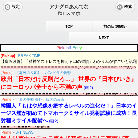
アナグロあんてな
設定
検索
for スマホ
TOP
前の日(08/05)
NEXT
P
i
c
k
u
p
!
!
E
n
t
r
y
[Pickup]
-
BREAK TIME
【病み改善】「精神的ストレスを抑える13の習慣」わかりみがすごいと話題
[Prime]
-
【海外の反応】 パンドラの憂鬱
欧州「日本だけ反則だろ…」 世界の『日本びいき』
にヨーロッパ全土から不満の声
(画:2)
[Prime]
-
世界の憂鬱 海外・韓国の反応
韓国人「もはや想像を絶するレベルの進化だ！」日本のイ
ージス艦が初めてトマホークミサイル発射試験に成功！長
射程ミサイル配備へ
(画:2)
[Prime]
-
U-1 NEWS.