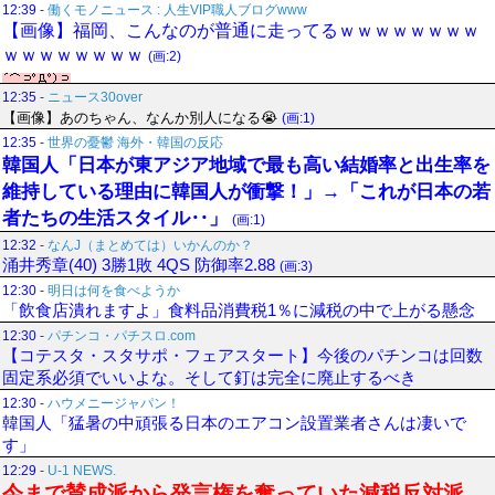
12:39
-
働くモノニュース : 人生VIP職人ブログwww
【画像】福岡、こんなのが普通に走ってるｗｗｗｗｗｗｗｗ
ｗｗｗｗｗｗｗｗ
(画:2)
12:35
-
ニュース30over
【画像】あのちゃん、なんか別人になる😭
(画:1)
12:35
-
世界の憂鬱 海外・韓国の反応
韓国人「日本が東アジア地域で最も高い結婚率と出生率を
維持している理由に韓国人が衝撃！」→「これが日本の若
者たちの生活スタイル‥」
(画:1)
12:32
-
なんJ（まとめては）いかんのか？
涌井秀章(40) 3勝1敗 4QS 防御率2.88
(画:3)
12:30
-
明日は何を食べようか
「飲食店潰れますよ」食料品消費税1％に減税の中で上がる懸念
12:30
-
パチンコ・パチスロ.com
【コテスタ・スタサポ・フェアスタート】今後のパチンコは回数
固定系必須でいいよな。そして釘は完全に廃止するべき
12:30
-
ハウメニージャパン！
韓国人「猛暑の中頑張る日本のエアコン設置業者さんは凄いで
す」
12:29
-
U-1 NEWS.
今まで賛成派から発言権を奪っていた減税反対派、