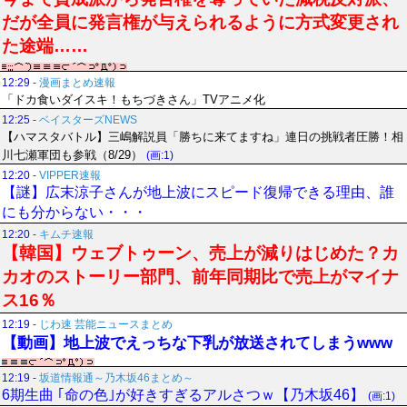
だが全員に発言権が与えられるように方式変更され
た途端……
12:29
-
漫画まとめ速報
「ドカ食いダイスキ！もちづきさん」TVアニメ化
12:25
-
ベイスターズNEWS
【ハマスタバトル】三嶋解説員「勝ちに来てますね」連日の挑戦者圧勝！相
川七瀬軍団も参戦（8/29）
(画:1)
12:20
-
VIPPER速報
【謎】広末涼子さんが地上波にスピード復帰できる理由、誰
にも分からない・・・
12:20
-
キムチ速報
【韓国】ウェブトゥーン、売上が減りはじめた？カ
カオのストーリー部門、前年同期比で売上がマイナ
ス16％
12:19
-
じわ速 芸能ニュースまとめ
【動画】地上波でえっちな下乳が放送されてしまうwww
12:19
-
坂道情報通～乃木坂46まとめ～
6期生曲 ｢命の色｣が好きすぎるアルさつｗ【乃木坂46】
(画:1)