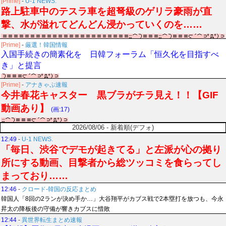
[Prime]
-
U-1 NEWS.
路上駐車中のテスラ車を超弩級のゲリラ豪雨が直
撃、水が溢れてどんどん浸かっていくのを……
[Prime]
-
厳選！韓国情報
入国手続きの簡素化を 日韓フォーラム「恒久化を目指すべ
き」と提言
[Prime]
-
アナきゃぷ速報
今井春花キャスター 黒ブラがチラ見え！！【GIF
動画あり】
(画:17)
2026/08/06 - 新着順(デフォ)
12:49
-
U-1 NEWS.
「毎日、渋谷でデモが起きてる」と左派が心の拠り
所にする動画、目撃者から総ツッコミを食らってし
まっており……
12:46
-
クロード-韓国の反応まとめ
韓国人「8回の2ランが決め手か…」大谷翔平がカブス戦で2本塁打を放つも、今永
昇太の降板後の守備が響きカブスに惜敗
12:44
-
異世界転生まとめ速報