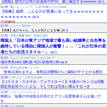
【朗報】歴代の日本の全漫画TOP10、遂に確定するwwwww
(画:3)
12:39
-
働くモノニュース : 人生VIP職人ブログwww
【画像】福岡、こんなのが普通に走ってるｗｗｗｗｗｗｗｗ
ｗｗｗｗｗｗｗｗ
(画:2)
12:35
-
ニュース30over
【画像】あのちゃん、なんか別人になる😭
(画:1)
12:35
-
世界の憂鬱 海外・韓国の反応
韓国人「日本が東アジア地域で最も高い結婚率と出生率を
維持している理由に韓国人が衝撃！」→「これが日本の若
者たちの生活スタイル‥」
(画:1)
12:32
-
なんJ（まとめては）いかんのか？
涌井秀章(40) 3勝1敗 4QS 防御率2.88
(画:3)
12:30
-
明日は何を食べようか
「飲食店潰れますよ」食料品消費税1％に減税の中で上がる懸念
12:30
-
パチンコ・パチスロ.com
【コテスタ・スタサポ・フェアスタート】今後のパチンコは回数
固定系必須でいいよな。そして釘は完全に廃止するべき
12:30
-
ハウメニージャパン！
韓国人「猛暑の中頑張る日本のエアコン設置業者さんは凄いで
す」
12:29
-
U-1 NEWS.