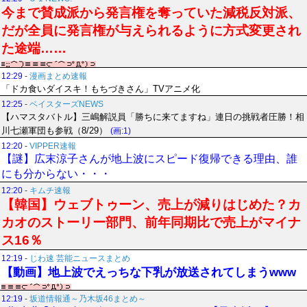
今まで賛成派から発言権を奪っていた減税反対派、
だが全員に発言権が与えられるように方式変更され
た途端……
12:29
-
漫画まとめ速報
「ドカ食いダイスキ！もちづきさん」TVアニメ化
12:25
-
ベイスターズNEWS
【ハマスタバトル】三嶋解説員「勝ちに来てますね」連日の挑戦者圧勝！相
川七瀬軍団も参戦（8/29）
(画:1)
12:20
-
VIPPER速報
【謎】広末涼子さんが地上波にスピード復帰できる理由、誰
にも分からない・・・
12:20
-
キムチ速報
【韓国】ウェブトゥーン、売上が減りはじめた？カ
カオのストーリー部門、前年同期比で売上がマイナ
ス16％
12:19
-
じわ速 芸能ニュースまとめ
【動画】地上波でえっちな下乳が放送されてしまうwww
12:19
-
坂道情報通～乃木坂46まとめ～