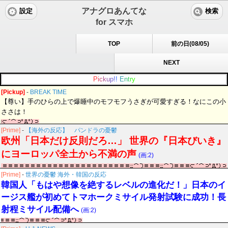
アナグロあんてな
設定
検索
for スマホ
TOP
前の日(08/05)
NEXT
P
i
c
k
u
p
!
!
E
n
t
r
y
[Pickup]
-
BREAK TIME
【尊い】手のひらの上で爆睡中のモフモフうさぎが可愛すぎる！なにこの小
ささは！
[Prime]
-
【海外の反応】 パンドラの憂鬱
欧州「日本だけ反則だろ…」 世界の『日本びいき』
にヨーロッパ全土から不満の声
(画:2)
[Prime]
-
世界の憂鬱 海外・韓国の反応
韓国人「もはや想像を絶するレベルの進化だ！」日本のイ
ージス艦が初めてトマホークミサイル発射試験に成功！長
射程ミサイル配備へ
(画:2)