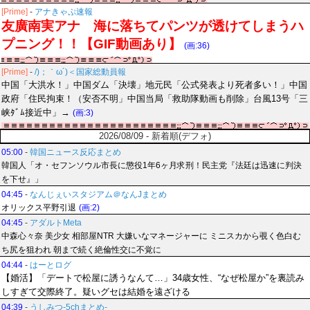
[Prime]
-
アナきゃぷ速報
友廣南実アナ 海に落ちてパンツが透けてしまうハ
プニング！！【GIF動画あり】
(画:36)
[Prime]
-
/)；｀ω´)＜国家総動員報
中国「大洪水！」中国ダム「決壊」地元民「公式発表より死者多い！」中国
政府「住民拘束！（安否不明」中国当局「救助隊動画も削除」台風13号「三
峡ﾀﾞﾑ接近中」→
(画:3)
2026/08/09 - 新着順(デフォ)
05:00
-
韓国ニュース反応まとめ
韓国人「オ・セフンソウル市長に懲役1年6ヶ月求刑！民主党『法廷は迅速に判決
を下せ』」
04:45
-
なんじぇいスタジアム＠なんJまとめ
オリックス平野引退
(画:2)
04:45
-
アダルトMeta
中森心々奈 美少女 相部屋NTR 大嫌いなマネージャーに ミニスカから覗く色白む
ち尻を狙われ 朝まで続く絶倫性交に不覚に
04:44
-
はーとログ
【婚活】「デートで松屋に誘うなんて…」34歳女性、“なぜ松屋か”を裏読み
しすぎて交際終了。疑いグセは結婚を遠ざける
04:39
-
うしみつ-5chまとめ-