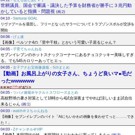
04:12
-
もえるあじあ(･∀･)
世耕議員、国会で審議・議決した予算を財務省が勝手に３兆円動
かしていると指摘・問題視
(画:2)
04:10
-
Samurai GOAL
リヴァプールを退団し、フリーとなったサラーについてトラブゾンスポルが交渉を
開始
04:06
-
げぇ速
【画像】ペルソナ4の『里中千枝』とかいう可愛い子居るじゃん？
04:05
-
子育てちゃんねる
セブンイレブンのホットスナックコーナーにあるチョコクッキー美味しすぎ
る。でも545カロリーあってヒエっ
04:05
-
女子アナお宝画像速報－5chまとめ
【動画】お風呂上がりの女子さん、ちょうど良いマ●毛だ
ったwwwwww
04:05
-
ツバメ速報＠ヤクルトスワローズまとめ
高校野球の暑さ対策として18時から4試合深夜までやれば涼しいまま試合出
来るじゃん
(画:1)
04:03
-
watch＠２ちゃんねる
【画像】セブンイレブンのバイト「AIにちいかわの画像を食わせてっと………でき
た！」
04:03
-
Zチャンネル＠VIP
【画像】本田望結の妹、本田望結よりたわわに実ってしまうｗ