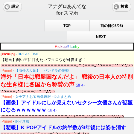
アナグロあんてな
設定
検索
for スマホ
TOP
前の日(08/08)
NEXT
P
i
c
k
u
p
!
!
E
n
t
r
y
[Pickup]
-
BREAK TIME
【動画】飼い主に甘えたいフクロウが可愛すぎ！
[Prime]
-
【海外の反応】 パンドラの憂鬱
海外「日本は戦勝国なんだよ」 戦後の日本人の特別
な生き様に各国から称賛の声
(画:4)
[Prime]
-
女子アナお宝画像速報－5chまとめ
【画像】アイドルにしか見えないセクシー女優さんが話題
になるｗｗｗｗｗｗ
(画:4)
[Prime]
-
保守速報
【悲報】K-POPアイドルの約半数が3年後には姿を消す