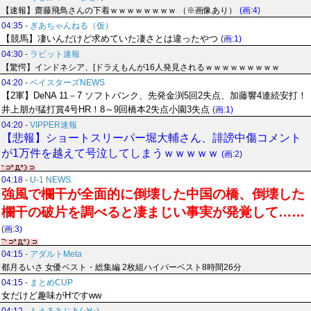
【速報】齋藤飛鳥さんの下着ｗｗｗｗｗｗｗｗ （※画像あり）
(画:4)
04:35
-
ぎあちゃんねる（仮）
【競馬】凄いんだけど求めていた凄さとは違ったやつ
(画:1)
04:30
-
ラビット速報
【驚愕】インドネシア、[ドラえもんが16人発見されるｗｗｗｗｗｗｗｗｗ
04:20
-
ベイスターズNEWS
【2軍】DeNA 11－7 ソフトバンク、先発金渕5回2失点、加藤響4連続安打！
井上朋が猛打賞4号HR！8～9回橋本2失点小園3失点
(画:1)
04:20
-
VIPPER速報
【悲報】ショートスリーパー堀大輔さん、誹謗中傷コメント
が1万件を越えて号泣してしまうｗｗｗｗｗ
(画:2)
04:18
-
U-1 NEWS.
強風で欄干が全面的に倒壊した中国の橋、倒壊した
欄干の破片を調べると凄まじい事実が発覚して……
(画:3)
04:15
-
アダルトMeta
都月るいさ 女優ベスト・総集編 2枚組ハイパーベスト8時間26分
04:15
-
まとめCUP
女だけど趣味がHですww