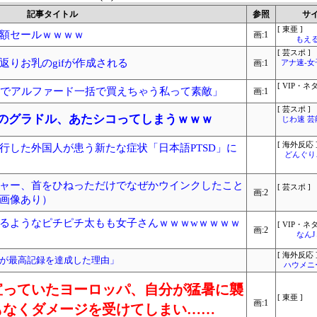
記事タイトル
参照
サ
[ 東亜 ]
額セールｗｗｗｗ
画:1
もえる
[ 芸スポ ]
りお乳のgifが作成される
画:1
アナ速‐
[ VIP・ネタ
歳でアルファード一括で買えちゃう私って素敵」
画:1
[ 芸スポ ]
00のグラドル、あたシコってしまうｗｗｗ
じわ速 
[ 海外反応 
行した外国人が患う新たな症状「日本語PTSD」に
どんぐりこ
ャー、首をひねっただけでなぜかウインクしたこと
[ 芸スポ ]
画:2
画像あり）
るようなピチピチ太もも女子さんｗｗｗwｗｗｗｗ
[ VIP・ネタ
画:2
なん
[ 海外反応 
が最高記録を達成した理由」
ハウメニ
宣っていたヨーロッパ、自分が猛暑に襲
[ 東亜 ]
画:1
もなくダメージを受けてしまい……