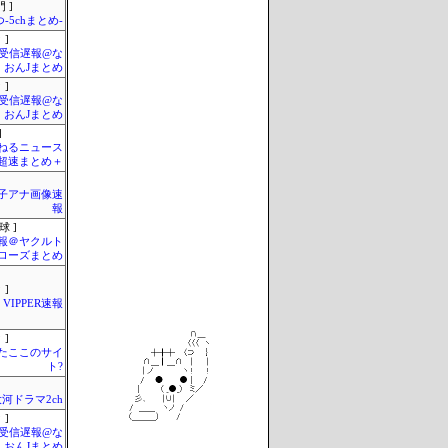
 ]
-5chまとめ-
 ]
受信遅報@な
・おんJまとめ
 ]
受信遅報@な
・おんJまとめ
]
ねるニュース
超速まとめ＋
女子アナ画像速
報
球 ]
報＠ヤクルト
ローズまとめ
 ]
VIPPER速報
 ]
またここのサイ
ト?
河ドラマ2ch
 ]
受信遅報@な
・おんJまとめ