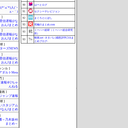
90
はーとログ
*´ω`*)人(´･
ェ･｀)
91
セクシーテレビジョン
 ]
92
まぐろとにぼし
受信遅報@な
93
究極のまとめ.com
・おんJまとめ
ミーハー総研（ミーハー総合研究
 ]
93
所）
受信遅報@な
映画.net -ネタバレ|感想|評判 2chま
・おんJまとめ
93
とめブログ-
球 ]
96
釣りまとめ速報
ターズNEWS
96
ZAPZAP!
 ]
受信遅報@な
98
マラソン速報
・おんJまとめ
99
じゃぽにか反応帳
ャンル ]
アダルトMeta
100
みそパンNEWS
 ]
Update 08/07 17:38
速報＠2ちゃ
んねる
画 ]
ジャンプ速報
球 ]
いスタジアム
＠なんJまとめ
]
通～乃木坂46
まとめ～