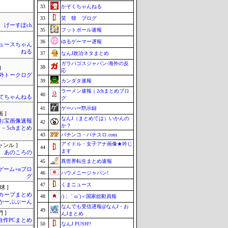
33
かぞくちゃんねる
33
笑 韓 ブログ
げーすぽch
35
フットボール速報
36
ゆるゲーマー遅報
ュースちゃん
ねる
37
なんJ政治ネタまとめ
ガラパゴスジャパン-海外の反
38
]
応
外トークログ
39
カンダタ速報
ラーメン速報｜2chまとめブロ
40
てちゃんねる
グ
41
ゲーハー黙示録
 ]
なんJ（まとめては）いかんの
お宝画像速報
42
か？
－5chまとめ
43
パチンコ・パチスロ.com
アイドル・女子アナ画像★吟じ
ャンル ]
44
ます
あのころの
45
異世界転生まとめ速報
のゲーム+αブロ
46
ハウメニージャパン!
グ
47
くまニュース
球 ]
カープまとめ
48
/)；｀ω´)＜国家総動員報
| かーぷぶーん
なんでも受信遅報@なんJ・お
49
 ]
んJまとめ
自作PCまとめ
50
なんJ PUSH!!