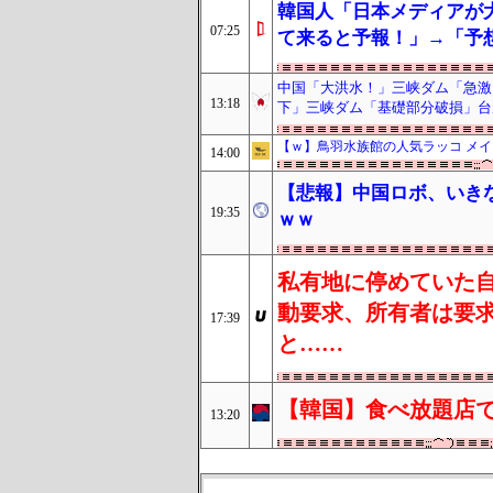
韓国人「日本メディアが
07:25
て来ると予報！」→「予
中国「大洪水！」三峡ダム「急激
13:18
下」三峡ダム「基礎部分破損」台
【ｗ】鳥羽水族館の人気ラッコ メ
14:00
【悲報】中国ロボ、いき
19:35
ｗｗ
私有地に停めていた
動要求、所有者は要
17:39
と……
【韓国】食べ放題店で
13:20