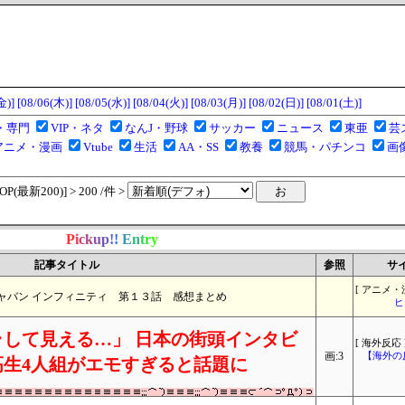
金)]
[08/06(木)]
[08/05(水)]
[08/04(火)]
[08/03(月)]
[08/02(日)]
[08/01(土)]
・専門
VIP・ネタ
なんJ・野球
サッカー
ニュース
東亜
芸
アニメ・漫画
Vtube
生活
AA・SS
教養
競馬・パチンコ
画
(最新200)] > 200 /件 >
P
i
c
k
u
p
!
!
E
n
t
r
y
記事タイトル
参照
サ
[ アニメ・
ャバン インフィニティ 第１３話 感想まとめ
ヒ
して見える…」 日本の街頭インタビ
[ 海外反応 
画:3
【海外の
生4人組がエモすぎると話題に