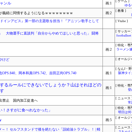
[ ゲーム ]
ャンル
画:1
ゆる
[ 教養 ]
が義経に同情するようになるｗｗｗｗｗｗｗｗ
画:2
イドインアビス』第一部の主題歌を担当！『アニソン歌手として
[ Vtube ]
[ サッカー 
」 大物選手に直談判「自分からやめてほしいと思った」 闘将
footbal
[ 特化・専門
画:2
ラーメン速
やけど
[ オールジ
[ なんJ・野
PS.840、岡本和真OPS.742、吉田正尚OPS.740
画:1
阪神タイ
するルールにできないでしょうか？山はそれほどの
[ 特化・専門
画:1
登
す
[ ニュース 
出禁止 国内加工促進へ
常
[ 特化・専門
い！さすがに食べれなかった」
明日は何
[ オールジ
ｗ
画:5
[ ニュース 
メ～！ セルフスタンドで後を絶たない「誤給油トラブル」！ | 軽
２ちゃん