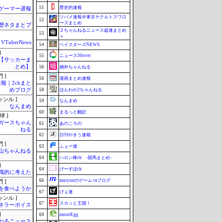
51
歴史的速報
ゲーマー遅報
ツバメ速報＠東京ヤクルトスワロ
52
ーズまとめ
歴ネタまとブ
２ちゃんねるニュース超速まとめ
53
＋
VTuberNews
54
ベイスターズNEWS
]
55
ニュース30over
lnet【サッカーま
とめ】
56
婚外ちゃんねる
 ]
56
漫画まとめ速報
報｜2chまと
めブログ
58
ほんわか2ちゃんねる
ャンル ]
59
なんまめ
なんまめ
60
まるっと翻訳
球 ]
ガースちゃん
61
あのころの
ねる
62
日刊やきう速報
 ]
63
ふぇー速
山ちゃんねる
64
ハロン棒ch -競馬まとめ-
]
64
げーすぽch
識的に考えた
66
mutyunのゲーム+αブログ
 ]
を食べようか
67
げぇ速
ャンル ]
67
スカッと王国！
ネラーボイス
]
69
easterEgg
ねるニュース