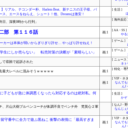
！】リアル、テコンダー朴、Harlem Beat、新テニスの王子様、バ
[ 生活 ]
ス、エースをねらえ、シュート！他、Dreamsは激安！
[ 海外反応 
終日、深夜0時から行列」
[ AA・SS ]
 二部 第１１６話
画:1
やる
[ ゲーム ]
モーカーは本体が弱いからぎりぎり許せ… やっぱり許せねえ！
[ ゲーム ]
学生にしか売らない」 転売対策の決断が「素晴らしい」
画:1
[ ニュース 
して収賄で起訴された
ネト
[ 特化・専門
去最大レベルに混みそうｗｗｗｗｗ
画:1
[ VIP・ネタ
画:1
なんでも
んJ
に子どもが急に体調悪くなったら対応するのは絶対私。何
[ 生活 ]
かぞ
[ なんJ・野
チ、片山大樹ブルペンコーチが体調不良でベンチ外 梵英心２軍
なんじぇ
[ VIP・ネタ
 留守番中に全力で遊ぶ黒ねこ 衝撃の表情に「最高すぎま
画:1
なんでも
んJ