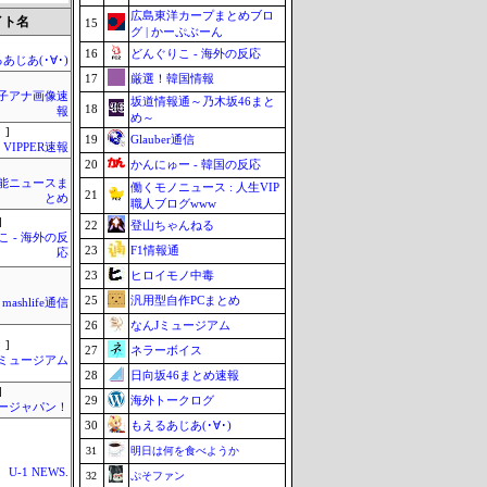
広島東洋カープまとめブロ
イト名
15
グ | かーぷぶーん
16
どんぐりこ - 海外の反応
あじあ(･∀･)
17
厳選！韓国情報
女子アナ画像速
坂道情報通～乃木坂46まと
18
報
め～
 ]
19
Glauber通信
VIPPER速報
20
かんにゅー - 韓国の反応
芸能ニュースま
働くモノニュース : 人生VIP
21
とめ
職人ブログwww
]
22
登山ちゃんねる
 - 海外の反
23
F1情報通
応
23
ヒロイモノ中毒
25
汎用型自作PCまとめ
mashlife通信
26
なんJミュージアム
 ]
27
ネラーボイス
Jミュージアム
28
日向坂46まとめ速報
]
29
海外トークログ
ージャパン！
30
もえるあじあ(･∀･)
31
明日は何を食べようか
U-1 NEWS.
32
ぷそファン