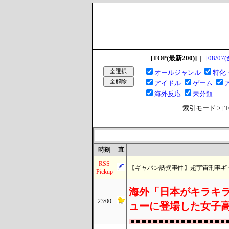
[TOP(最新200)]
|
[08/07(
オールジャンル
特化
アイドル
ゲーム
海外反応
未分類
索引モード > [TOP
時刻
直
RSS
【ギャバン誘拐事件】超宇宙刑事ギ
Pickup
海外「日本がキラキラ
23:00
ューに登場した女子高