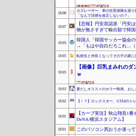
カズレーザー、車の任意保険を巡り
18:08
「なんで法律を改正しないの？」
【悲報】円安容認派「円安は
18:07
物が無さすぎて輸出額で韓国
韓国人「韓国サッカー協会の
18:05
→「もはや自白だろこれ…（ﾌ
18:05
転校生と仲良くなってその子の家に
【画像】巨乳まみれのダ
18:05
ｗ
18:03
夏だしオススメのホラー映画、おし
18:02
【！？】ロックスター、GTA6のトレーラ
【カープ実況】秋山翔吾1番
18:01
DeNA/横浜スタジアム】
このパソコン買おうか迷って
18:01