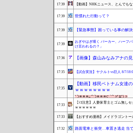
17:39
【動画】NHKニュース、とんでも
世慣れた行動って？
17:39
【緊急事態】困っている事の解決
17:39
おぎやはぎ嘆く パーカー、ハーフパ
17:39
け言われるの？」
【画像】森山みなみアナの見
17:36
17:35
【試合実況】ヤクルトvs巨人 8/7/18:
【動画】移民ベトナム女達の
17:35
ｗｗｗｗｗｗｗｗ
【ｼｺ注意】人妻保育士とゴム無し
17:33
ｗｗｗｗｗｗ
17:33
【おすすめ漫画】メイドラゴントー
路面電車と衝突…車置き逃走 当
17:32