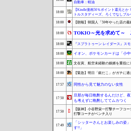
自動車：軽油
【Kindle漫画50％ポイント還元とか
18:00
トルスタディーズ、ろくでなしブルー
18:00
【朗報】韓国人「59年やった店の最
TOKIO～光を求めて～
18:00
18:00
『スプラトゥーン レイダース』ス
イオン、ポケモンカードは「小中
18:00
18:00
文在寅、航空未経験の娘婿を重役に
18:00
【緊急】明日「銀だこ」がガチに過
同性から見て魅力のない女性
17:57
旦那が毎日晩酌するんだけど、夜
17:50
も考えずに晩酌しててムカつく
【阪神】小谷野栄一打撃チーフコー
17:50
打撃コーチがベンチ入り
「シッターさんとお楽しみの姿」
17:49
す!!」