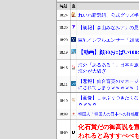
時刻
直
れいわ新選組、公式グッズ半
18:24
【朗報】森山みなみアナの見返
18:20
巨乳インフルエンサー「20
18:20
【動画】顔30お○ぱい1
18:19
海外「あるある！」日本を旅
18:16
海外が大騒ぎ
【悲報】仙台育英のマネージ
18:11
にされてしまうｗｗｗｗｗ（
【画像】しゃぶりつきたくな
18:10
ｗｗｗｗ
韓国人「韓国人の日本への好感度
18:09
化石賞だの御高説を
18:09
われると為すすべべ