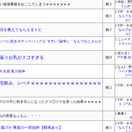
[ 特化・専門
ない放送事故をおこしてしまうｗｗｗｗｗｗｗ
画:1
うしみつ
[ VIP・ネタ
画:1
なんでも
んJ
[ VIP・ネタ
法を教えてもらえるトピ
画:1
なんでも
んJ
[ ニュース 
ンツに続きボディーバッグも“ダサい”論争に「なんでおじさんだ
２ちゃん
[ 芸スポ ]
返りお乳がスゴすぎる
画:9
アナ速‐
[ なんJ・野
00 先発 奥川恭伸
ツバメ速
スワ
宅飲み、レベチｗｗｗｗｗｗｗｗｗｗｗｗｗｗｗｗ
[ VIP・ネタ
画:2
[ VIP・ネタ
セク口ス中に剥き出しになったクリ◯リスを弄った結果ｗｗｗｗｗ
えっ!?
[ 教養 ]
ルの尻尾もふもふ・・・・
大
[ VIP・ネタ
て逃げか 事故の一部始終【動画あり】
画:1
なんでも
んJ