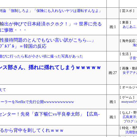
持論 「強制しろよ」「保険にも入れないヤツは運転すんなよ」
[ 芸スポ ]
[ 東亜 ]
輸出が伸びで日本経済ホクホク！」⇒ 世界に売る
画:1
あじあニ
に惨敗・・・
性接待問題のとんでもない言い訳がこちら…」
[ 海外反応 
海
ﾞﾙﾌﾞﾙ」＝韓国の反応
[ 生活 ]
遊びに行ったら私が小さい頃に撮った写真があった
子育
ンス部さん、揺れに揺れてしまうｗｗｗｗｗ
[ 画像・動画
画:27
女子アナ
[ オールジ
えて
[ ゲーム ]
ーをNetflixで先行公開wwwwwwwwwww
画:1
mutyun
[ なんJ・野
センター！先発「森下暢仁vs平良拳太郎」【広島-
画:1
広島東洋
ブログ 
[ 特化・専門
るから背中を刺してくれｗｗｗ
汎用型