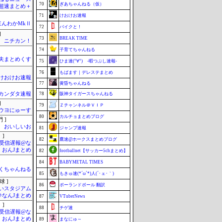
70
ぎあちゃんねる（仮）
超速まとめ＋
71
けおけお速報
ほんわかMkⅡ
72
バイクと！
]
73
BREAK TIME
ニチカン！
74
子育てちゃんねる
夫まとめくす
75
ひま速(°∀°) -暇つぶし速報-
76
もばます｜デレステまとめ
けおけお速報
77
黄昏ちゃんねる
カンダタ速報
78
阪神タイガースちゃんねる
]
79
Ｚチャンネル＠ＶＩＰ
ウヨにゅーす
80
カルチョまとめブログ
 ]
おいしいお
81
ジャンプ速報
 ]
82
鷹速@ホークスまとめブログ
受信遅報@な
・おんJまとめ
82
footballnet【サッカー5chまとめ】
84
BABYMETAL TIMES
くちゃんねる
85
もきゅ速(*´ω`*)人(´･ェ･｀)
球 ]
86
ポーランドボール 翻訳
いスタジアム
＠なんJまとめ
87
VTuberNews
 ]
88
チゲ速
受信遅報@な
・おんJまとめ
89
まなにゅ～