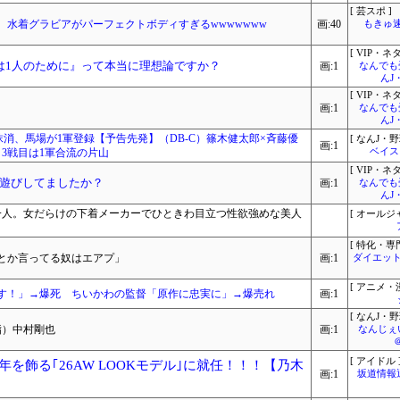
[ 芸スポ ]
水着グラビアがパーフェクトボディすぎるwwwwwww
画:40
もきゅ速(
[ VIP・ネタ
は1人のために』って本当に理想論ですか？
画:1
なんでも
んJ
[ VIP・ネタ
画:1
なんでも
んJ
抹消、馬場が1軍登録【予告先発】（DB-C）篠木健太郎×斉藤優
[ なんJ・野
画:1
3戦目は1軍合流の片山
ベイス
[ VIP・ネタ
遊びしてましたか？
画:1
なんでも
んJ
ク一人。女だらけの下着メーカーでひときわ目立つ性欲強めな美人
[ オールジ
[ 特化・専門
とか言ってる奴はエアプ」
画:1
ダイエット
[ アニメ・漫
す！」→爆死 ちいかわの監督「原作に忠実に」→爆売れ
画:1
[ なんJ・野
指）中村剛也
画:1
なんじぇ
[ アイドル 
0周年を飾る｢26AW LOOKモデル｣に就任！！！【乃木
画:1
坂道情報