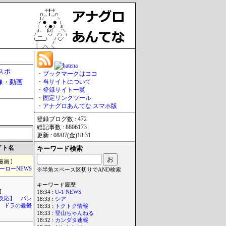
スポ
・
ブックマークはココ
像・動画
・
当サイトについて
・
登録サイト一覧
・
固定リンクツール
・
アナグロあんてな スマホ版
登録ブログ数 : 472
総記事数 : 8806173
更新 : 08/07(金)18:31
イト名
キーワード検索
漫画 ]
ーローNEWS
※半角スペース区切りでAND検索
キーワード履歴
]
18:34 :
U-1 NEWS.
反応】 パン
18:33 :
シア
ドラの憂鬱
18:33 :
トクトク情報
18:33 :
登山ちゃんねる
18:32 :
カンダタ速報