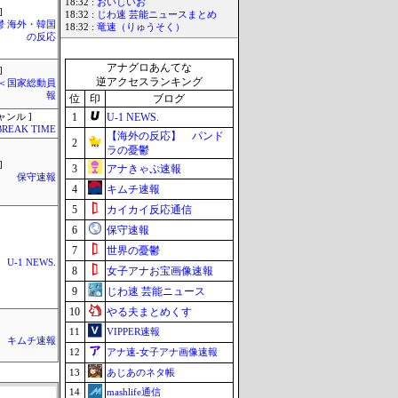
18:32 :
おいしいお
]
18:32 :
じわ速 芸能ニュースまとめ
鬱 海外・韓国
18:32 :
竜速（りゅうそく）
の反応
アナグロあんてな
]
逆アクセスランキング
´)＜国家総動員
報
位
印
ブログ
1
U-1 NEWS.
ャンル ]
BREAK TIME
【海外の反応】 パンド
2
ラの憂鬱
]
3
アナきゃぷ速報
保守速報
4
キムチ速報
5
カイカイ反応通信
6
保守速報
7
世界の憂鬱
U-1 NEWS.
8
女子アナお宝画像速報
9
じわ速 芸能ニュース
10
やる夫まとめくす
11
VIPPER速報
キムチ速報
12
アナ速‐女子アナ画像速報
13
あじあのネタ帳
14
mashlife通信