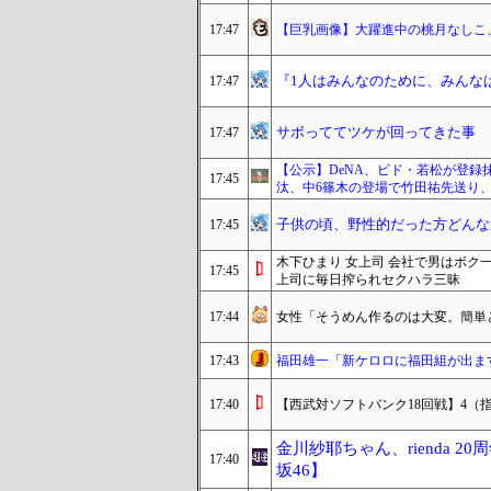
17:47
【巨乳画像】大躍進中の桃月なしこ、
『1人はみんなのために、みんな
17:47
サボっててツケが回ってきた事
17:47
【公示】DeNA、ビド・若松が登録
17:45
汰、中6篠木の登場で竹田祐先送り、
子供の頃、野性的だった方どんな
17:45
木下ひまり 女上司 会社で男はボ
17:45
上司に毎日搾られセクハラ三昧
17:44
女性「そうめん作るのは大変。簡単
17:43
福田雄一「新ケロロに福田組が出ま
17:40
【西武対ソフトバンク18回戦】4（
金川紗耶ちゃん、rienda 2
17:40
坂46】