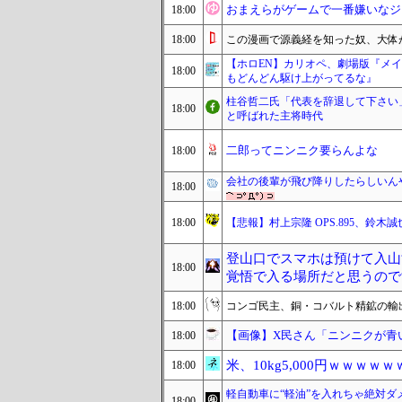
おまえらがゲームで一番嫌いなジ
18:00
18:00
この漫画で源義経を知った奴、大体
【ホロEN】カリオペ、劇場版『メ
18:00
もどんどん駆け上がってるな』
柱谷哲二氏「代表を辞退して下さい
18:00
と呼ばれた主将時代
二郎ってニンニク要らんよな
18:00
会社の後輩が飛び降りしたらしいん
18:00
18:00
【悲報】村上宗隆 OPS.895、鈴木誠也O
登山口でスマホは預けて入山
18:00
覚悟で入る場所だと思うので
18:00
コンゴ民主、銅・コバルト精鉱の輸
【画像】X民さん「ニンニクが青
18:00
米、10kg5,000円ｗｗｗｗｗ
18:00
軽自動車に“軽油”を入れちゃ絶対ダ
18:00