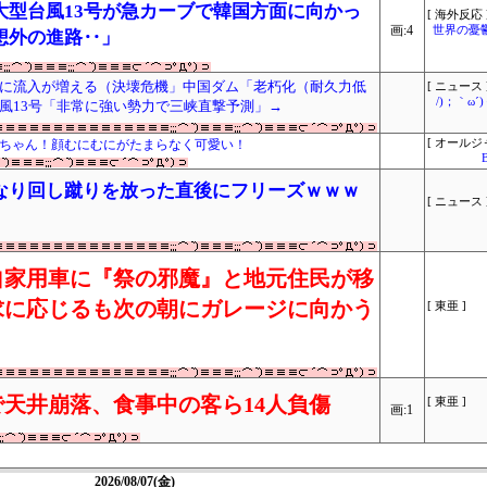
大型台風13号が急カーブで韓国方面に向かっ
[ 海外反応 
画:4
世界の憂
想外の進路‥」
に流入が増える（決壊危機」中国ダム「老朽化（耐久力低
[ ニュース 
/)；｀ω
風13号「非常に強い勢力で三峡直撃予測」→
イちゃん！顔むにむにがたまらなく可愛い！
[ オールジ
なり回し蹴りを放った直後にフリーズｗｗｗ
[ ニュース 
自家用車に『祭の邪魔』と地元住民が移
求に応じるも次の朝にガレージに向かう
[ 東亜 ]
天井崩落、食事中の客ら14人負傷
[ 東亜 ]
画:1
2026/08/07(金)