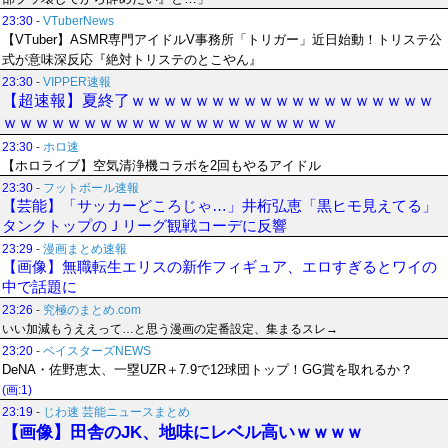
23:30
-
VTuberNews
【VTuber】ASMR専門アイドルV事務所「トリガー」近日始動！トリステ公
式が意味深反応『絶対トリステのとこやん』
23:30
-
VIPPER速報
【超速報】夏終了ｗｗｗｗｗｗｗｗｗｗｗｗｗｗｗｗｗｗｗ
ｗｗｗｗｗｗｗｗｗｗｗｗｗｗｗｗｗｗｗｗｗ
23:30
-
ホロ速
【ホロライブ】空気清浄機コラボを2回もやるアイドル
23:30
-
フットボール速報
【芸能】「サッカーどころじゃ…」井桁弘恵「黒ヒモ見えてる」
タンクトップのＪリーグ観戦コーデに反響
23:29
-
漫画まとめ速報
【画像】無職転生エリスの新作フィギュア、エロすぎるとワイの
中で話題に
23:26
-
究極のまとめ.com
いい加減もうええって…と思う漫画の定番設定、集まるスレ→
23:20
-
ベイスターズNEWS
DeNA・佐野恵太、一塁UZR＋7.9で12球団トップ！GG賞を取れるか？
(画:1)
23:19
-
じわ速 芸能ニュースまとめ
【画像】田舎のJK、地味にレベル高いｗｗｗｗ