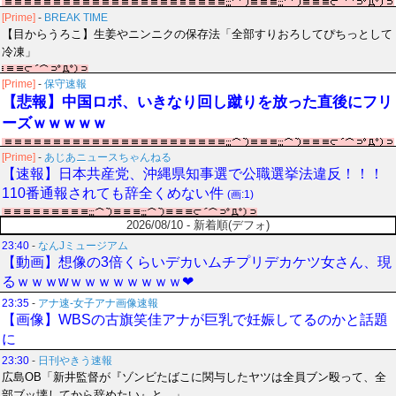
[Prime]
-
BREAK TIME
【目からうろこ】生姜やニンニクの保存法「全部すりおろしてぴちっとして
冷凍」
[Prime]
-
保守速報
【悲報】中国ロボ、いきなり回し蹴りを放った直後にフリ
ーズｗｗｗｗｗ
[Prime]
-
あじあニュースちゃんねる
【速報】日本共産党、沖縄県知事選で公職選挙法違反！！！
110番通報されても辞全くめない件
(画:1)
2026/08/10 - 新着順(デフォ)
23:40
-
なんJミュージアム
【動画】想像の3倍くらいデカいムチプリデカケツ女さん、現
るｗｗｗwｗｗｗｗｗｗｗｗ❤
23:35
-
アナ速‐女子アナ画像速報
【画像】WBSの古旗笑佳アナが巨乳で妊娠してるのかと話題
に
23:30
-
日刊やきう速報
広島OB「新井監督が『ゾンビたばこに関与したヤツは全員ブン殴って、全
部ブッ壊してから辞めたい』と…」