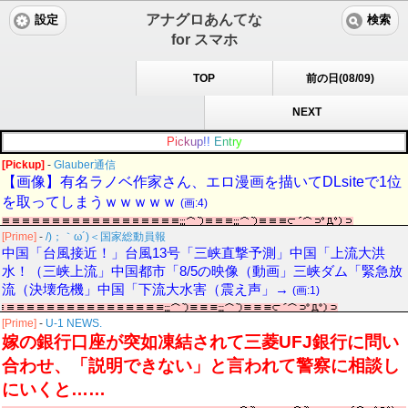
アナグロあんてな
設定
検索
for スマホ
TOP
前の日(08/09)
NEXT
P
i
c
k
u
p
!
!
E
n
t
r
y
[Pickup]
-
Glauber通信
【画像】有名ラノベ作家さん、エロ漫画を描いてDLsiteで1位
を取ってしまうｗｗｗｗｗ
(画:4)
[Prime]
-
/)；｀ω´)＜国家総動員報
中国「台風接近！」台風13号「三峡直撃予測」中国「上流大洪
水！（三峡上流」中国都市「8/5の映像（動画」三峡ダム「緊急放
流（決壊危機」中国「下流大水害（震え声」→
(画:1)
[Prime]
-
U-1 NEWS.
嫁の銀行口座が突如凍結されて三菱UFJ銀行に問い
合わせ、「説明できない」と言われて警察に相談し
にいくと……