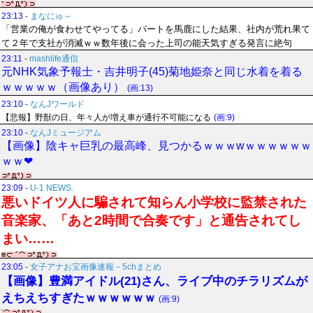
23:13
-
まなにゅ～
「営業の俺が食わせてやってる」パートを馬鹿にした結果、社内が荒れ果て
て２年で支社が消滅ｗｗ数年後に会った上司の能天気すぎる発言に絶句
23:11
-
mashlife通信
元NHK気象予報士・吉井明子(45)菊地姫奈と同じ水着を着る
ｗｗｗｗｗ（画像あり）
(画:13)
23:10
-
なんJワールド
【悲報】野獣の日、年々人が増え車が通行不可能になる
(画:9)
23:10
-
なんJミュージアム
【画像】陰キャ巨乳の最高峰、見つかるｗｗｗwｗｗｗｗｗｗ
ｗｗ❤
23:09
-
U-1 NEWS.
悪いドイツ人に騙されて知らん小学校に監禁された
音楽家、「あと2時間で合奏です」と通告されてし
まい……
23:05
-
女子アナお宝画像速報－5chまとめ
【画像】豊満アイドル(21)さん、ライブ中のチラリズムが
えちえちすぎたｗｗｗｗｗｗ
(画:9)