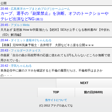
公開
20:46
-
広島東洋カープまとめブログ | かーぷぶーん
カープ、選手の『副業禁止』を決断。オフのトークショーや
テレビ出演などNG
(画:1)
20:45
-
アダルトMeta
天月あず 妄想族 How to学園 観たら【絶対】SEXが上手くなる教科書AV 【中折れ
（ED）解消編】
20:44
-
ダイエット速報＠2ちゃんねる
【画像】元NHK気象予報士・吉井明子 大胆なビキニ姿を公開ｗｗｗ
20:43
-
フィルダースチョイス
作曲家「自分の曲が高校野球の応援に使われても1円も入らないどころか無断で使
用されている」
20:42
-
浮気ちゃんねる
単身赴任中に嫁のスマホを確認すると不倫の履歴だらけ。不倫相手はまさか
の・・・
NEXT
TOP
前の日(08/09)
当サイトについて
(C) 2012 アナグロあんてな