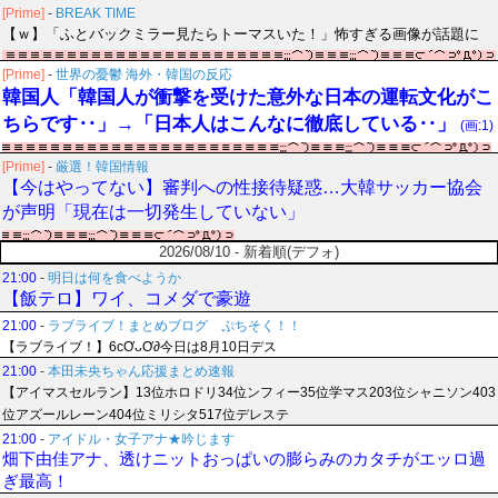
[Prime]
-
BREAK TIME
【ｗ】「ふとバックミラー見たらトーマスいた！」怖すぎる画像が話題に
[Prime]
-
世界の憂鬱 海外・韓国の反応
韓国人「韓国人が衝撃を受けた意外な日本の運転文化がこ
ちらです‥」→「日本人はこんなに徹底している‥」
(画:1)
[Prime]
-
厳選！韓国情報
【今はやってない】審判への性接待疑惑…大韓サッカー協会
が声明「現在は一切発生していない」
2026/08/10 - 新着順(デフォ)
21:00
-
明日は何を食べようか
【飯テロ】ワイ、コメダで豪遊
21:00
-
ラブライブ！まとめブログ ぷちそく！！
【ラブライブ！】6cƠᴗƠ∂今日は8月10日デス
21:00
-
本田未央ちゃん応援まとめ速報
【アイマスセルラン】13位ホロドリ34位ンフィー35位学マス203位シャニソン403
位アズールレーン404位ミリシタ517位デレステ
21:00
-
アイドル・女子アナ★吟じます
畑下由佳アナ、透けニットおっぱいの膨らみのカタチがエッロ過
ぎ最高！