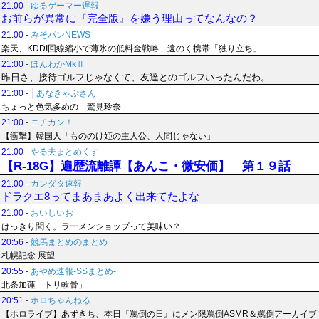
21:00
-
ゆるゲーマー遅報
お前らが異常に『完全版』を嫌う理由ってなんなの？
21:00
-
みそパンNEWS
楽天、KDDI回線縮小で薄氷の低料金戦略 遠のく携帯「独り立ち」
21:00
-
ほんわかMkⅡ
昨日さ、接待ゴルフじゃなくて、友達とのゴルフいったんだわ。
21:00
-
│あなきゃぷさん
ちょっと色気多めの 鷲見玲奈
21:00
-
ニチカン！
【衝撃】韓国人「もののけ姫の主人公、人間じゃない」
21:00
-
やる夫まとめくす
【R-18G】遍歴流離譚【あんこ・微安価】 第１９話
21:00
-
カンダタ速報
ドラクエ8ってまあまあよく出来てたよな
21:00
-
おいしいお
はっきり聞く。ラーメンショップって美味い？
20:56
-
競馬まとめのまとめ
札幌記念 展望
20:55
-
あやめ速報-SSまとめ-
北条加蓮「トリ軟骨」
20:51
-
ホロちゃんねる
【ホロライブ】あずきち、本日『罵倒の日』にメン限罵倒ASMR＆罵倒アーカイブ