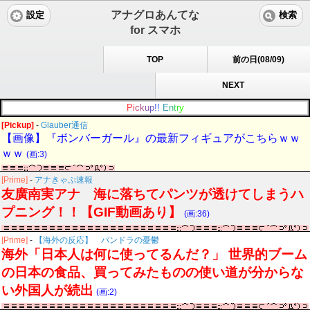
アナグロあんてな
設定
検索
for スマホ
TOP
前の日(08/09)
NEXT
P
i
c
k
u
p
!
!
E
n
t
r
y
[Pickup]
-
Glauber通信
【画像】『ボンバーガール』の最新フィギュアがこちらｗｗ
ｗｗ
(画:3)
[Prime]
-
アナきゃぷ速報
友廣南実アナ 海に落ちてパンツが透けてしまうハ
プニング！！【GIF動画あり】
(画:36)
[Prime]
-
【海外の反応】 パンドラの憂鬱
海外「日本人は何に使ってるんだ？」 世界的ブーム
の日本の食品、買ってみたものの使い道が分からな
い外国人が続出
(画:2)