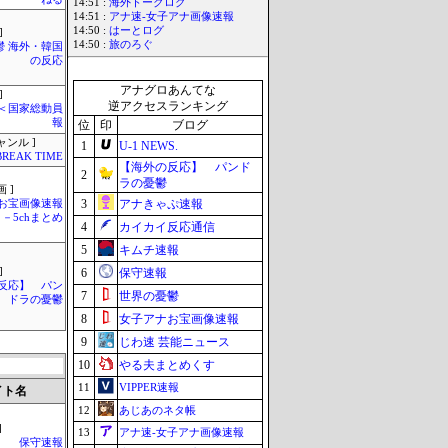
14:51 :
海外トークログ
14:51 :
アナ速‐女子アナ画像速報
14:50 :
はーとログ
]
14:50 :
旅のろぐ
鬱 海外・韓国
の反応
アナグロあんてな
]
逆アクセスランキング
´)＜国家総動員
報
位
印
ブログ
ャンル ]
1
U-1 NEWS.
BREAK TIME
【海外の反応】 パンド
2
ラの憂鬱
 ]
3
アナきゃぷ速報
お宝画像速報
－5chまとめ
4
カイカイ反応通信
5
キムチ速報
]
6
保守速報
反応】 パン
7
世界の憂鬱
ドラの憂鬱
8
女子アナお宝画像速報
9
じわ速 芸能ニュース
10
やる夫まとめくす
11
VIPPER速報
イト名
12
あじあのネタ帳
]
13
アナ速‐女子アナ画像速報
保守速報