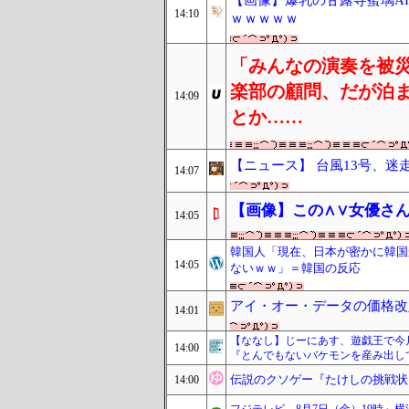
【画像】爆乳の甘露寺蜜璃A
14:10
ｗｗｗｗｗ
「みんなの演奏を被災
楽部の顧問、だが泊
14:09
とか……
【ニュース】 台風13号、迷
14:07
【画像】この∧∨女優さん
14:05
韓国人「現在、日本が密かに韓国
14:05
ないｗｗ」＝韓国の反応
アイ・オー・データの価格改
14:01
【ななし】じーにあす、遊戯王で今
14:00
『とんでもないバケモンを産み出し
伝説のクソゲー『たけしの挑戦状
14:00