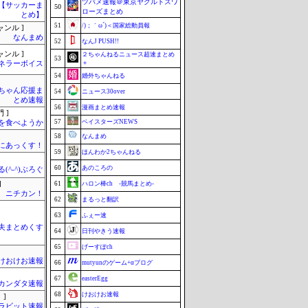
ツバメ速報＠東京ヤクルトスワ
lnet【サッカーま
50
ローズまとめ
とめ】
51
/)；｀ω´)＜国家総動員報
ャンル ]
なんまめ
52
なんJ PUSH!!
ャンル ]
２ちゃんねるニュース超速まとめ
53
＋
ネラーボイス
54
婚外ちゃんねる
ちゃん応援ま
54
ニュース30over
とめ速報
56
漫画まとめ速報
 ]
57
ベイスターズNEWS
を食べようか
58
なんまめ
まにあっくす！
59
ほんわか2ちゃんねる
60
あのころの
(^-^)ぶろぐ
]
61
ハロン棒ch -競馬まとめ-
ニチカン！
62
まるっと翻訳
63
ふぇー速
夫まとめくす
64
日刊やきう速報
65
げーすぽch
けおけお速報
66
mutyunのゲーム+αブログ
67
easterEgg
カンダタ速報
68
けおけお速報
 ]
ラビット速報