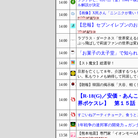
フジテレビ、8月7日（金）19時～
14:00
ル解説が決定
【画像】X民さん「ニンニクが青い
14:00
【悲報】セブンイレブンのお
14:00
ラプラス・ダークネス「世界変える
14:00
ぶっ飛ばしで莉波ファンの世界は変
「お菓子の太子堂」で知られ
14:00
14:00
【スト魔女】総選挙！
旦那を亡くして８年。介護するつも
14:00
い。私もウトメも納得して同居して
14:00
【朗報】韓国の掲示板「大谷、軽く
【R-18(G)／安価・
14:00
界ポケスレ】 第１５話
14:00
すごいねアーティチョーク。食うと
1年戦争の連邦軍の開発力→ガン
14:00
【熊本地震】専門家「イオンモール
13:58