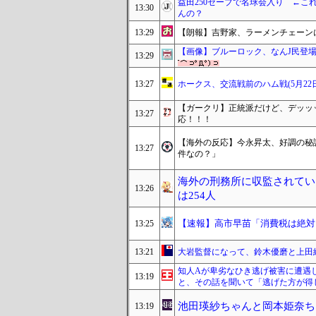
益田250セーブで名球会入り ←これ
13:30
んの？
13:29
【朗報】吉野家、ラーメンチェーン
【画像】ブルーロック、なんJ民登
13:29
13:27
ホークス、交流戦前のハム戦(5月2
【ガークリ】正統派だけど、デッッ
13:27
応！！！
【海外の反応】今永昇太、好調の秘
13:27
件なの？」
海外の刑務所に収監されている
13:26
は254人
【速報】高市早苗「消費税は絶対
13:25
13:21
大岩監督になって、鈴木優磨と上田
知人Aが卑劣なひき逃げ被害に遭遇
13:19
と、その話を聞いて「逃げた方が得
池田瑛紗ちゃんと岡本姫奈ち
13:19