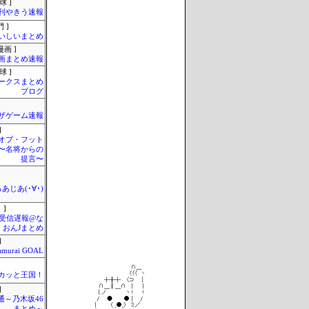
球 ]
刊やきう速報
 ]
いしいまとめ
画 ]
画まとめ速報
球 ]
ークスまとめ
ブログ
ザゲーム速報
]
オブ・フット
〜名将からの
提言〜
あじあ(･∀･)
 ]
受信遅報@な
・おんJまとめ
]
amurai GOAL
カッと王国！
]
通～乃木坂46
まとめ～