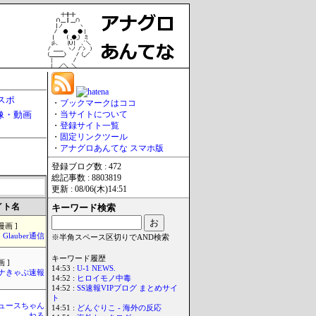
スポ
・
ブックマークはココ
像・動画
・
当サイトについて
・
登録サイト一覧
・
固定リンクツール
・
アナグロあんてな スマホ版
登録ブログ数 : 472
総記事数 : 8803819
更新 : 08/06(木)14:51
イト名
キーワード検索
漫画 ]
Glauber通信
※半角スペース区切りでAND検索
キーワード履歴
 ]
14:53 :
U-1 NEWS.
ナきゃぷ速報
14:52 :
ヒロイモノ中毒
14:52 :
SS速報VIPブログ まとめサイ
ト
ュースちゃん
14:51 :
どんぐりこ - 海外の反応
ねる