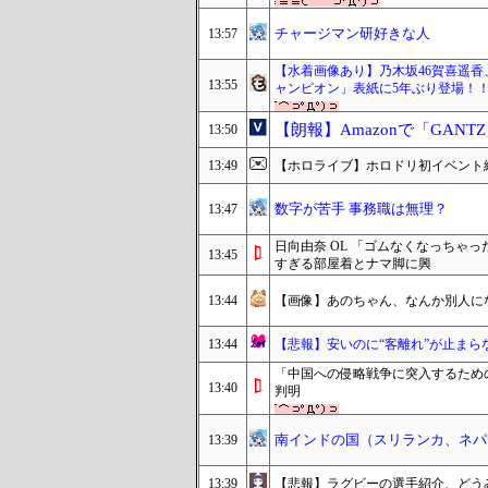
チャージマン研好きな人
13:57
【水着画像あり】乃木坂46賀喜遥香
13:55
ャンピオン」表紙に5年ぶり登場！
【朗報】Amazonで「GAN
13:50
13:49
【ホロライブ】ホロドリ初イベント
数字が苦手 事務職は無理？
13:47
日向由奈 OL 「ゴムなくなっちゃ
13:45
すぎる部屋着とナマ脚に興
13:44
【画像】あのちゃん、なんか別人にな
13:44
【悲報】安いのに“客離れ”が止ま
「中国への侵略戦争に突入するため
13:40
判明
南インドの国（スリランカ、ネパ
13:39
13:39
【悲報】ラグビーの選手紹介、どうみ