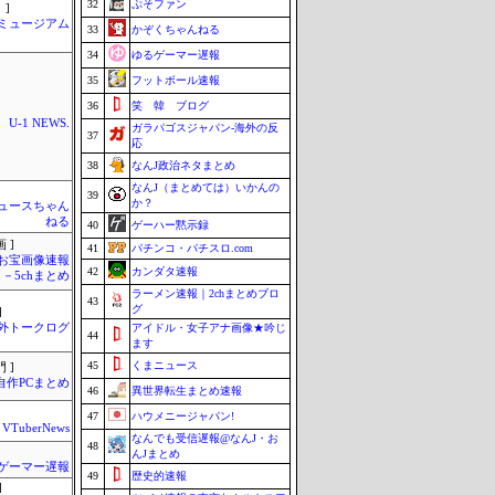
32
ぷそファン
 ]
Jミュージアム
33
かぞくちゃんねる
34
ゆるゲーマー遅報
35
フットボール速報
36
笑 韓 ブログ
U-1 NEWS.
ガラパゴスジャパン-海外の反
37
応
38
なんJ政治ネタまとめ
なんJ（まとめては）いかんの
39
か？
ュースちゃん
ねる
40
ゲーハー黙示録
 ]
41
パチンコ・パチスロ.com
お宝画像速報
42
カンダタ速報
－5chまとめ
ラーメン速報｜2chまとめブロ
43
グ
]
外トークログ
アイドル・女子アナ画像★吟じ
44
ます
45
くまニュース
 ]
自作PCまとめ
46
異世界転生まとめ速報
47
ハウメニージャパン!
VTuberNews
なんでも受信遅報@なんJ・お
48
んJまとめ
ゲーマー遅報
49
歴史的速報
]