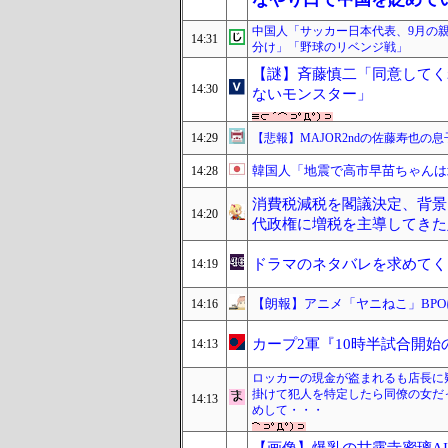
中国人「サッカー日本代表、9月の
14:31
分け」「野球のリベンジ戦」
【謎】斉藤慎二「同意してく
14:30
ないモンスター」
14:29
【悲報】MAJOR2ndの佐藤寿也の
韓国人「地震で高市早苗ちゃんは
14:28
消費税減税を閣議決定、背景
14:20
代政権に増税を主導してきた
ドラマのネタバレを求めてく
14:19
【朗報】アニメ「ヤニねこ」BPO
14:16
カープ2軍『10時半試合開
14:13
ロッカーの現金が盗まれるも店長に
掛けて犯人を特定したら同僚の女だ
14:13
めして・・・