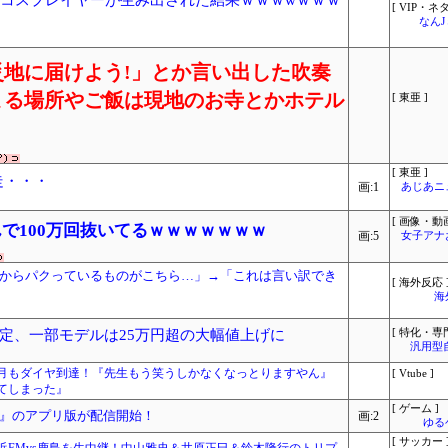
Iコスプレイヤーが生み出された結果ｗｗｗwｗｗｗ
[ VIP・ネタ
なん
地に届けよう!」とか言い出した吹奏
まる場所やご飯は現地のお寺とかホテル
[ 東亜 ]
[ 東亜 ]
走・・・
画:1
あじあニ
[ 画像・動画
で100万回抜いてるｗｗｗｗｗｗｗ
画:5
女子アナ
からパクっているものがこちら…」→「これは言い訳でき
[ 海外反応 
海
定、一部モデルは25万円超の大幅値上げに
[ 特化・専門
汎用型
月もダイヤ到達！『先生もう笑うしかなくなっとりますやん』
[ Vtube ]
てしまった』
[ ゲーム ]
』のアプリ版が配信開始！
画:2
ゆる
[ サッカー 