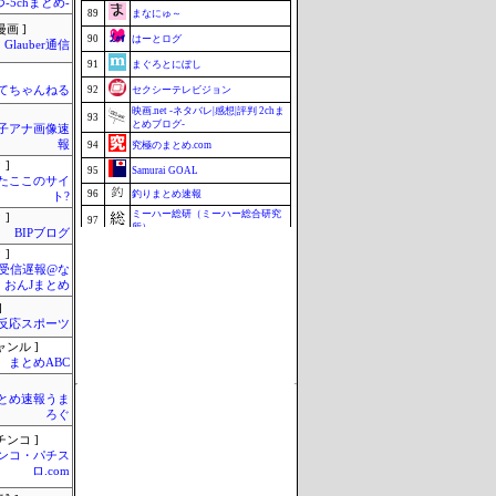
-5chまとめ-
89
まなにゅ～
画 ]
90
はーとログ
Glauber通信
91
まぐろとにぼし
てちゃんねる
92
セクシーテレビジョン
映画.net -ネタバレ|感想|評判 2chま
93
とめブログ-
女子アナ画像速
報
94
究極のまとめ.com
 ]
95
Samurai GOAL
またここのサイ
96
釣りまとめ速報
ト?
ミーハー総研（ミーハー総合研究
 ]
97
所）
BIPブログ
97
ZAPZAP!
 ]
受信遅報@な
99
まとめCUP
・おんJまとめ
99
じゃぽにか反応帳
]
反応スポーツ
101
みそパンNEWS
Update 08/06 14:38
ャンル ]
まとめABC
とめ速報うま
ろぐ
チンコ ]
ンコ・パチス
ロ.com