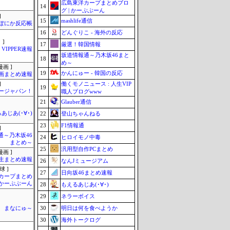
広島東洋カープまとめブロ
14
グ | かーぷぶーん
]
15
mashlife通信
ぽにか反応帳
16
どんぐりこ - 海外の反応
 ]
17
厳選！韓国情報
VIPPER速報
坂道情報通～乃木坂46まと
18
め～
画 ]
19
かんにゅー - 韓国の反応
画まとめ速報
働くモノニュース : 人生VIP
]
19
ージャパン！
職人ブログwww
21
Glauber通信
あじあ(･∀･)
22
登山ちゃんねる
23
F1情報通
]
通～乃木坂46
24
ヒロイモノ中毒
まとめ～
25
汎用型自作PCまとめ
画 ]
生まとめ速報
26
なんJミュージアム
球 ]
27
日向坂46まとめ速報
カープまとめ
| かーぷぶーん
28
もえるあじあ(･∀･)
29
ネラーボイス
30
明日は何を食べようか
まなにゅ～
30
海外トークログ