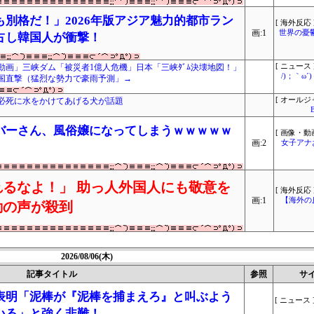
別格だ！」2026年版アジア魅力的都市ラン
[ 海外反応 
画:1
世界の憂
占し韓国人が衝撃！
画」三峡ダム「被災者1億人危機」日本「三峡ﾀﾞﾑ決壊地図！」
[ ニュース 
/)；｀ω
中国直撃（猛烈な勢力で豪雨予測」→
必死に水をかけてあげる犬が話題
[ オールジ
バーさん、風俗嬢になってしまうｗｗｗｗｗ
[ 画像・動画
画:2
女子アナ
るなよ！」 助っ人外国人にも敬意を
[ 海外反応 
画:1
【海外の
動の声が殺到
2026/08/06(木)
記事タイトル
参照
サ
表明「泥棒が『泥棒を捕まえろ』と叫ぶよう
[ ニュース 
いる」と強く非難！