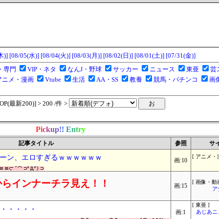
木)]
[08/05(水)]
[08/04(火)]
[08/03(月)]
[08/02(日)]
[08/01(土)]
[07/31(金)]
・専門
VIP・ネタ
なんJ・野球
サッカー
ニュース
東亜
芸
アニメ・漫画
Vtube
生活
AA・SS
教養
競馬・パチンコ
画
(最新200)] > 200 /件 >
P
i
c
k
u
p
!
!
E
n
t
r
y
記事タイトル
参照
サ
ーン、エロすぎるｗｗｗｗｗｗ
[ アニメ・
画:10
からインナーチラ見え！！
[ 画像・動画
画:15
ア
[ 東亜 ]
・・・・・・
画:1
あじあニ