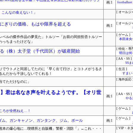
横浜FMvs鹿島を生中継！中山雅史＆井原正巳＆鈴木隆行のトリプ
画:1
footbal
！こんなの食えない！」
[ オールジ
にぎりの価格、もはや限界を超える
[ オールジ
画:1
[ ゲーム ]
レベルの傑作作品の夢見た」トルソー「お前の同担拒否トルソー
本田未央
わっちまったけどな」
[ 特化・専門
る（株）太子堂（千代田区）が破産開始
明日は何
[ AA・SS ]
SS
りでウトメと同居してたのに「早く出て行け」とコトメがうるさ
[ 生活 ]
るんだから干渉しないでくれる！
すまいる
[ 海外反応 
当てただけなのに」
あんこ】君は名なき声を叶えるようです。【オリ世
[ AA・SS ]
画:1
やる
[ ゲーム ]
ころが全然ねえ…！
[ ゲーム ]
ダム、ガンキャノン、ガンタンク、ジム、ボール
画:1
熊本の爆心地に…喫煙所と自販機」警察・消防「」←これ・・・
[ VIP・ネタ