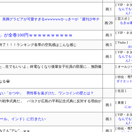
[ VIP・ネタ
画:1
なんでも
んJ
、美脚グラビアが可愛すぎるwwwwwwかっきーが「週刊少年チ
[ 芸スポ ]
画:29
もきゅ速(
！
[ VIP・ネタ
TZ」が全巻100円ｗｗｗｗｗｗｗｗｗｗ
画:3
[ Vtube ]
終了！！！ランキング各帯の空気感はこんな感じ
画:5
ホ
[ VIP・ネタ
画:1
なんでも
んJ
った…生でもいいよ」終電なくなり後輩女子社員の部屋に… 無防備
[ オールジ
[ 特化・専門
る😭
ダイエット
[ 生活 ]
らない「かつや」 男性客を遠ざけた、ワンコインの壁とは？
の戦争式典だ」 パヨクが広島の平和記念式典に反対する理由が
[ 東亜 ]
画:1
にゅ
[ VIP・ネタ
ール、インド）に行きたい
画:1
なんでも
んJ
[ 特化・専門
ても”アレ”…ｗｗ
画:3