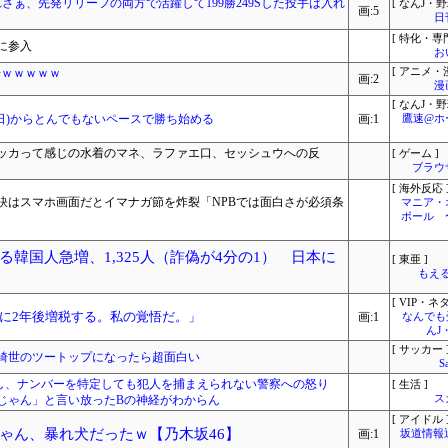
さぁ、先発リリーフの両方で活躍して199勝249Sした投手は入れ
[ なんJ・野
画:5
日
[ 特化・専門
に参入
お
場ｗｗｗｗｗ
[ アニメ・漫
画:2
漫
[ なんJ・野
2日)からとんでもないペースで勝ち始める
画:1
鷹速@ホ
ッカって感じの水着のマネ、ラファエ口、セッシュウへの反
[ ゲーム ]
ブラウ
[ 海外反応 
訣はスマホ画面だとイマナガ節を炸裂「NPBでは面白さが必須条
マニア・
ボール 
韓国人急増、1,325人（詐偽が4分の1） 日本に
[ 東亜 ]
もえる
[ VIP・ネタ
に2年後増税する。私の覚悟だ。」
画:1
なんでも
んJ
[ サッカー 
綺世のツートップになったら超面白い
S
し、ナンバーを特定しても犯人を捕まえられない警察への怒り
[ 生活 ]
じゃん」と言い放ったBの神経がわからん
ス
[ アイドル 
ゃん、暴れ犬だったｗ【乃木坂46】
画:1
坂道情報