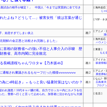
親善試合の相手が確定！」 中国人「今までは実質的に全て引き
[ 海外反応 
じゃ
れたよね？どうして…」被害女性「彼は言葉が通じ
[ VIP・ネタ
[ アニメ・漫
息子、姑息すぎてしまい炎上
画:7
漫
[ 海外反応 
北朝鮮の金正恩と比較され完敗しました」
ハウメニ
に首相の財務省への強い不信と人事介入の示唆 歴
[ 東亜 ]
もえる
財務省、高市内閣に完全敗北
[ アイドル 
る長嶋凛桜ちゃんワロタｗ【乃木坂46】
画:1
坂道情報
[ アニメ・漫
に通報され審議されるもセーフだった模様wwwwwwww
画:2
異世界転
[ なんJ・野
始の為に4時起き』←もっと良い猛暑対策はないのか？
画:1
広島東洋
ブログ 
疑われ激怒！10代キャバ嬢の私、自力でロッカー内にカメラを仕
[ 生活 ]
った…警察へ行くと言って止められ、加害者に泣かれながら大揉