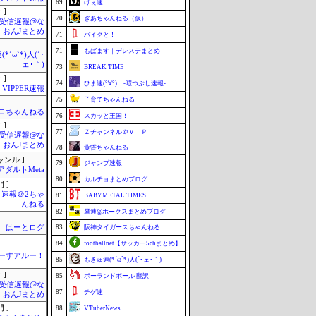
69
げぇ速
 ]
70
ぎあちゃんねる（仮）
受信遅報@な
・おんJまとめ
71
バイクと！
71
もばます｜デレステまとめ
*´ω`*)人(´･
ェ･｀)
73
BREAK TIME
 ]
74
ひま速(°∀°) -暇つぶし速報-
VIPPER速報
75
子育てちゃんねる
ロちゃんねる
76
スカッと王国！
 ]
77
Ｚチャンネル＠ＶＩＰ
受信遅報@な
・おんJまとめ
78
黄昏ちゃんねる
ャンル ]
79
ジャンプ速報
アダルトMeta
80
カルチョまとめブログ
 ]
速報＠2ちゃ
81
BABYMETAL TIMES
んねる
82
鷹速@ホークスまとめブログ
はーとログ
83
阪神タイガースちゃんねる
84
footballnet【サッカー5chまとめ】
ーすアルー！
85
もきゅ速(*´ω`*)人(´･ェ･｀)
 ]
85
ポーランドボール 翻訳
受信遅報@な
87
チゲ速
・おんJまとめ
 ]
88
VTuberNews