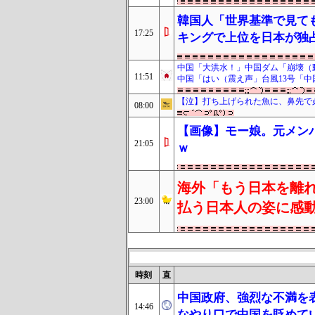
韓国人「世界基準で見ても
17:25
キングで上位を日本が独
中国「大洪水！」中国ダム「崩壊（動
11:51
中国「はい（震え声」台風13号「
【泣】打ち上げられた魚に、鼻先で
08:00
【画像】モー娘。元メン
21:05
ｗ
海外「もう日本を離れ
23:00
払う日本人の姿に感
時刻
直
中国政府、強烈な不満を
14:46
なやり口で中国を貶めて