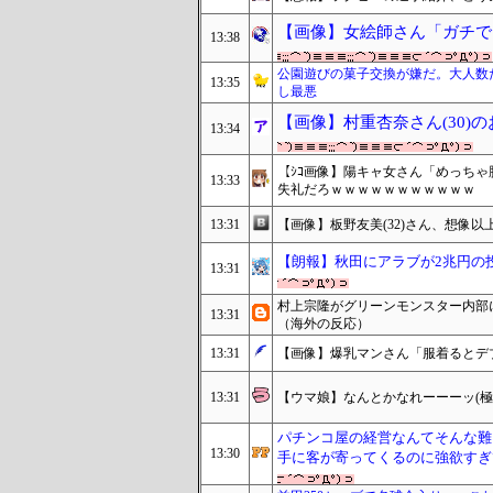
【画像】女絵師さん「ガチでこ
13:38
公園遊びの菓子交換が嫌だ。大人数
13:35
し最悪
【画像】村重杏奈さん(30)の
13:34
【ｼｺ画像】陽キャ女さん「めっち
13:33
失礼だろｗｗｗｗｗｗｗｗｗｗｗ
13:31
【画像】板野友美(32)さん、想像以
【朗報】秋田にアラブが2兆円の
13:31
村上宗隆がグリーンモンスター内部
13:31
（海外の反応）
13:31
【画像】爆乳マンさん「服着るとデ
13:31
【ウマ娘】なんとかなれーーーッ(極
パチンコ屋の経営なんてそんな難
13:30
手に客が寄ってくるのに強欲すぎ