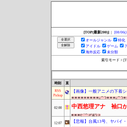
[TOP(最新200)]
|
[08/06(
オールジャンル
特化
アイドル
ゲーム
海外反応
未分類
索引モード > [TOP
時刻
直
RSS
【画像】一般アニメの下着シ
Pickup
中西悠理アナ 袖口
02:00
【悲報】台風13号、ヤバイ
12:07