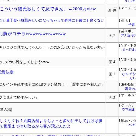
うしみつ
ういう彼氏欲しくて息できん」→2000万view
[ アニメ・漫
画:10
だと菓子食べ放題みたいになっちゃって身体にも歯にも良くない
[ 生活 ]
子育
[ 芸スポ ]
お胸がコチラwwwwwwwwwwww
画:7
アナ速‐
[ VIP・ネタ
ゃ胸ジロジロ見てんじゃん♡」→このお◯ぱいだったら見ない方が
えっ!?
[ VIP・ネタ
上にデカい乳をしてしまうwww
画:4
[ VIP・ネタ
投資決定
画:1
なんでも
んJ
にサインを残す様子にMLBファン騒然！←「歴史に名を刻んだ」
[ 海外反応 
海外の
[ オールジ
ブに見えて恥ずかしい」
画:3
[ ゲーム ]
道入稿)
ウマ娘ま
しくなくね？近隣店舗よりちょっと多めに出しておけば勝
[ 競馬・パ
パチ
て極限まで搾り取るから客が飛ぶんだよ