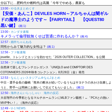
分以下に…肥料代や燃料代は高騰「今年でやめる」農家も
13:00
-
やる夫まとめくす
【安価・あんこ】DEVILES HORN～アルちゃんは闇ギル
ドの魔導士のようです～【FAIRYTAIL】 【QUEST80
黒い鍵】
(画:1)
13:00
-
カンダタ速報
キメラって倫理観無くせば普通に作れるんか？
(画:4)
12:57
-
婚外ちゃんねる
同性からみて魅力的な女性は？
(画:1)
12:56
-
ファ板速報
jouetie、トレンドとエッジを効かせた「2026 OUTER COLLECTION」を公開
12:56
-
ファ板速報
自然体で楽しむフレンチエレガンス「UNIQLO and COMPTOIR DES
COTONNIERS 2026年秋冬コレクション」8月28日（金）発売
12:53
-
なんじぇいスタジアム＠なんJまとめ
中日・選手会長の藤嶋「熊本の断水が続いているうちはサヨナラの水かけ自粛しよ
うと、野手へは岡林にお願いして伝えてもらいました」
(画:1)
12:50
-
海外さんいらっしゃい 海外の反応
大谷翔平の今季初となるマルチホームランにMLBファン騒然！←「PCAとの熱い
MVP争い！」（海外の反応）
12:49
-
U-1 NEWS.