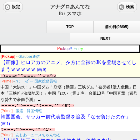
アナグロあんてな
設定
検索
for スマホ
TOP
前の日(08/05)
NEXT
P
i
c
k
u
p
!
!
E
n
t
r
y
[Pickup]
-
Glauber通信
【画像】ヒロアカのアニメ、夕方に全裸のJKを登場させてし
まうｗｗｗｗｗ
(画:9)
[Prime]
-
/)；｀ω´)＜国家総動員報
中国「大洪水！」中国ダム「崩壊（動画」三峡ダム「被災者1億人危機」日
本「三峡ﾀﾞﾑ決壊地図！」中国「はい（震え声」台風13号「中国直撃（猛烈
な勢力で豪雨予測」→
[Prime]
-
厳選！韓国情報
韓国国会、サッカー前代表監督を追及「なぜ負けたのか」
(画:1)
[Prime]
-
あじあニュースちゃんねる