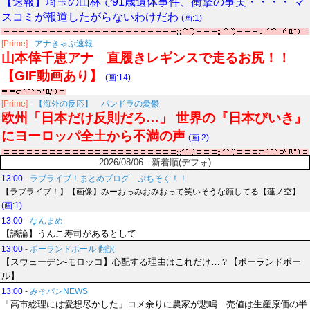
【速報】埼玉の山林で91歳遺体事件、衝撃の事実・・・・ マ
スコミが報道したがらないわけだわ
(画:1)
[Prime]
-
アナきゃぷ速報
山本倖千恵アナ 直履きレギンスで走るお尻！！
【GIF動画あり】
(画:14)
[Prime]
-
【海外の反応】 パンドラの憂鬱
欧州「日本だけ反則だろ…」 世界の『日本びいき』
にヨーロッパ全土から不満の声
(画:2)
2026/08/06 - 新着順(デフォ)
13:00
-
ラブライブ！まとめブログ ぷちそく！！
【ラブライブ！】【画像】みーおっみおみおって笑いそうな顔してる【蓮ノ空】
(画:1)
13:00
-
なんまめ
【議論】うんこ寿司があるとして
13:00
-
ポーランドボール 翻訳
【スウェーデン-モロッコ】心配する理由はこれだけ…？【ポーランドボー
ル】
13:00
-
みそパンNEWS
「高市総理には愛想尽かした」コメ余りに農家が悲鳴 売値は生産原価の半