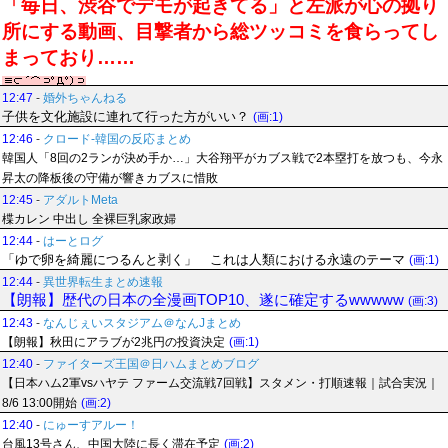
「毎日、渋谷でデモが起きてる」と左派が心の拠り
所にする動画、目撃者から総ツッコミを食らってし
まっており……
12:47
-
婚外ちゃんねる
子供を文化施設に連れて行った方がいい？
(画:1)
12:46
-
クロード-韓国の反応まとめ
韓国人「8回の2ランが決め手か…」大谷翔平がカブス戦で2本塁打を放つも、今永
昇太の降板後の守備が響きカブスに惜敗
12:45
-
アダルトMeta
楪カレン 中出し 全裸巨乳家政婦
12:44
-
はーとログ
「ゆで卵を綺麗につるんと剥く」 これは人類における永遠のテーマ
(画:1)
12:44
-
異世界転生まとめ速報
【朗報】歴代の日本の全漫画TOP10、遂に確定するwwwww
(画:3)
12:43
-
なんじぇいスタジアム＠なんJまとめ
【朗報】秋田にアラブが2兆円の投資決定
(画:1)
12:40
-
ファイターズ王国＠日ハムまとめブログ
【日本ハム2軍vsハヤテ ファーム交流戦7回戦】スタメン・打順速報｜試合実況｜
8/6 13:00開始
(画:2)
12:40
-
にゅーすアルー！
台風13号さん、中国大陸に長く滞在予定
(画:2)