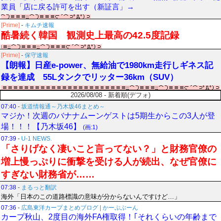
業員「店に戻る許可を出す（新証言」→
[Prime]
-
キムチ速報
酷暑続く韓国 観測史上最高の42.5度記録
[Prime]
-
保守速報
【朗報】日産e-power、無給油で1980km走行しギネス記
録を達成 55Lタンクでリッター36km（SUV）
2026/08/08 - 新着順(デフォ)
07:40
-
坂道情報通～乃木坂46まとめ～
マジか！次週のバナナムーンゲストは5期生からこの3人が登
場！！！【乃木坂46】
(画:1)
07:39
-
U-1 NEWS.
「さりげなく凄いこと言ってない？」と財務官僚の
増上慢っぷりに衝撃を受ける人が続出、なぜ官僚に
すぎない財務省が……
07:38
-
まるっと翻訳
海外「日本のこの道路標識の意味が分からないんですけど…」
07:36
-
広島東洋カープまとめブログ | かーぷぶーん
カープ秋山、2度目の海外FA権取得！｢それくらいの年齢まで