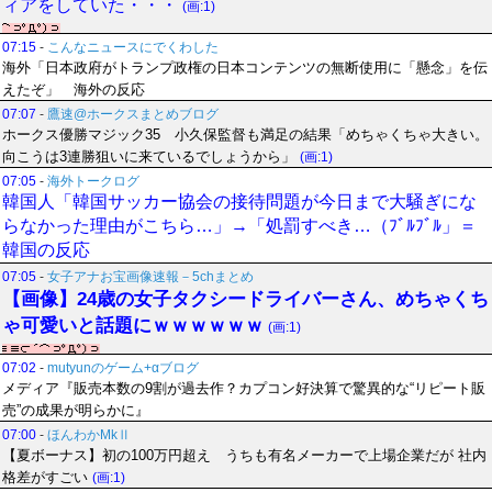
ィアをしていた・・・
(画:1)
07:15
-
こんなニュースにでくわした
海外「日本政府がトランプ政権の日本コンテンツの無断使用に「懸念」を伝
えたぞ」 海外の反応
07:07
-
鷹速@ホークスまとめブログ
ホークス優勝マジック35 小久保監督も満足の結果「めちゃくちゃ大きい。
向こうは3連勝狙いに来ているでしょうから」
(画:1)
07:05
-
海外トークログ
韓国人「韓国サッカー協会の接待問題が今日まで大騒ぎにな
らなかった理由がこちら…」→「処罰すべき…（ﾌﾞﾙﾌﾞﾙ」＝
韓国の反応
07:05
-
女子アナお宝画像速報－5chまとめ
【画像】24歳の女子タクシードライバーさん、めちゃくち
ゃ可愛いと話題にｗｗｗｗｗｗ
(画:1)
07:02
-
mutyunのゲーム+αブログ
メディア『販売本数の9割が過去作？カプコン好決算で驚異的な“リピート販
売”の成果が明らかに』
07:00
-
ほんわかMkⅡ
【夏ボーナス】初の100万円超え うちも有名メーカーで上場企業だが 社内
格差がすごい
(画:1)