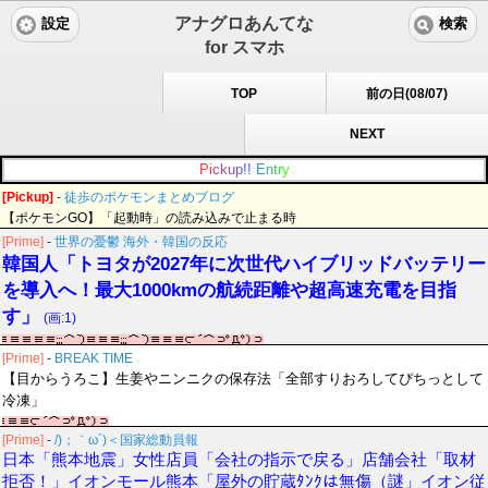
アナグロあんてな
設定
検索
for スマホ
TOP
前の日(08/07)
NEXT
P
i
c
k
u
p
!
!
E
n
t
r
y
[Pickup]
-
徒歩のポケモンまとめブログ
【ポケモンGO】「起動時」の読み込みで止まる時
[Prime]
-
世界の憂鬱 海外・韓国の反応
韓国人「トヨタが2027年に次世代ハイブリッドバッテリー
を導入へ！最大1000kmの航続距離や超高速充電を目指
す」
(画:1)
[Prime]
-
BREAK TIME
【目からうろこ】生姜やニンニクの保存法「全部すりおろしてぴちっとして
冷凍」
[Prime]
-
/)；｀ω´)＜国家総動員報
日本「熊本地震」女性店員「会社の指示で戻る」店舗会社「取材
拒否！」イオンモール熊本「屋外の貯蔵ﾀﾝｸは無傷（謎」イオン従