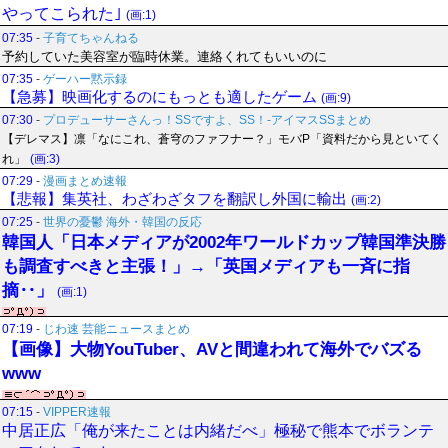
やってこられた｣
(画:1)
07:35
-
子育てちゃんねる
予約していた美容室が臨時休業。連絡くれてもいいのに
07:35
-
ゲーハー黙示録
【急募】映画化するのにもっとも適したゲーム
(画:9)
07:30
-
プロデューサーさんっ！SSですよ、SS！-アイマスSSまとめ
【デレマス】凛「なにこれ、蒼穹のファフナー？」モバP「資料だから見といてく
れ」
(画:3)
07:29
-
漫画まとめ速報
【悲報】集英社、わざわざタフを翻訳し外国に輸出
(画:2)
07:25
-
世界の憂鬱 海外・韓国の反応
韓国人「日本メディアが2002年ワールドカップ韓国準決勝
も調査すべきと主張！」→「英国メディアも一斉に指
摘‥」
(画:1)
07:19
-
じわ速 芸能ニュースまとめ
【画像】大物YouTuber、AVと間違われて海外でバズる
www
07:15
-
VIPPER速報
中居正広「俺が来たことは内緒だべ」極秘で熊本でボランテ