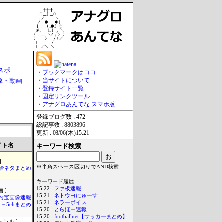
スポ
・
ブックマークはココ
像・動画
・
当サイトについて
・
登録サイト一覧
・
固定リンクツール
・
アナグロあんてな スマホ版
登録ブログ数 : 472
総記事数 : 8803896
更新 : 08/06(木)15:21
イト名
キーワード検索
]
※半角スペース区切りでAND検索
政治ネタまとめ
キーワード履歴
15:22 :
ファ板速報
 ]
15:21 :
ネトウヨにゅーす
お宝画像速報
15:21 :
ネラーボイス
－5chまとめ
15:20 :
とらほー速報
15:20 :
footballnet【サッカーまとめ】
ャンル ]