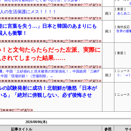
開「鶏もも肉を最高おいしく食べる方法」が大反響！
[ 東亜 ]
人の生活保護にメス！！！！
画:1
あじあニ
差に言葉を失う…」日本と韓国のあまりにも
[ 海外反応 
画:1
世界の憂
国人も衝撃！
い！と文句たらたらだった左派、実際に
[ 東亜 ]
入されてしまった結果……
機」中国「土砂崩れと洪水被害の対策強化！」中国政府「三峡ﾀﾞ
[ ニュース 
画:2
/)；｀ω
」中国「現場封鎖！（空撮削除」→
ルの試験発射に成功！北朝鮮が激怒「日本が
いる」「絶対に傍観しない、必ず後悔させ
[ ニュース 
2026/08/06(木)
記事タイトル
参照
サ