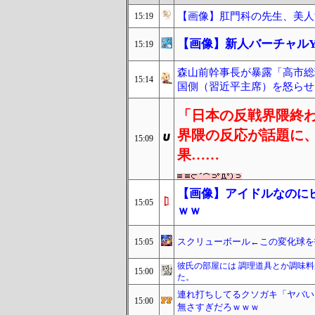
【画像】肛門科の先生、美人
15:19
【画像】新人バーチャルYo
15:19
森山前幹事長が暴露「高市総
15:14
国側（習近平主席）を怒らせ
「日本の反戦界隈終
界隈の反応が話題に
15:09
果……
【画像】アイドルなのに
15:05
ｗｗ
スクリューボール←この変化球を
15:05
彼氏の部屋には 調理道具とか調味
15:00
た。
連れ打ちしてるクソガキ「ヤバい
15:00
無さすぎだろｗｗｗ