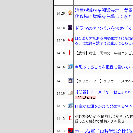
消費税減税を閣議決定、背景
14:20
代政権に増税を主導してきた
ドラマのネタバレを求めてく
14:19
自分より才能ある同級生女子に嫉妬
14:19
る」と進路を潰そうと企んでるらし
14:18
【悲報】村上・岡本の一年目コンビ
今思ってることを正直に書いてい
14:18
14:17
【ラブライブ！】ラブカ、ドスケベ
【朗報】アニメ「ヤニねこ」BPO
14:16
日産が社運をかけて発売するSU
14:15
小野坂ゆいか 不倫 押しに弱そう
14:15
誘ったら笑顔で射精テクを見せ
カープ2軍『10時半試合開
14:13