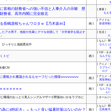
に首相の財務省への強い不信と人事介入の示唆 歴
[ 東亜 ]
もえる
財務省、高市内閣に完全敗北
[ アイドル 
る長嶋凛桜ちゃんワロタｗ【乃木坂46】
画:1
坂道情報
したアホ男子、他校や先輩にデマを吹聴して「大学進学を阻止す
[ 生活 ]
い
ス
[ なんJ・野
、ひっそりと成績悪化中
なんじぇ
[ VIP・ネタ
くトピ
画:1
なんでも
んJ
[ アニメ・漫
水着CM
ラブライ
ログ 
に通報され審議されるもセーフだった模様wwwwwwww
[ アニメ・漫
画:2
異世界転
[ VIP・ネタ
Vｗｗｗｗｗｗｗ
画:1
なんでも
んJ
な同じ職場のおっとり美人シングルマザー小野坂ゆいかをラブホに
[ オールジ
[ なんJ・野
始の為に4時起き』←もっと良い猛暑対策はないのか？
画:1
広島東洋