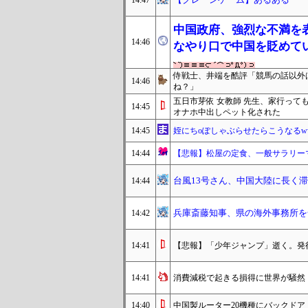
14:47
中国政府、強烈な不満を
14:46
なやり口で中国を貶めて
侍戦士、井端を酷評「競馬の話以外
14:46
ね？」
五日市芽依 女教師 先生、家行って
14:45
オナホ中出しペット化された
14:45
姪にちoぽしゃぶらせたらこうなるw
14:44
【悲報】松屋の定食、一般サラリーマ
台風13号さん、中国大陸に長く
14:44
兵庫斎藤知事、県の海外事務所を
14:42
14:41
【悲報】「少年ジャンプ」逝く。発行
14:41
消費減税で起きる損得に世界が騒然
14:40
中国製ルーター20機種にバックド