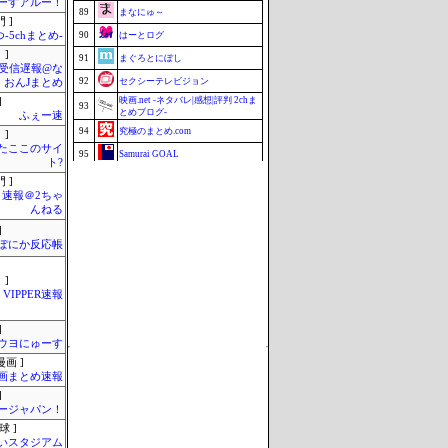
ーすアルー！
89
まなにゅ～
 ]
-5chまとめ-
90
はーとログ
 ]
91
まぐろとにぼし
受信遅報@な
92
セクシーテレビジョン
・おんJまとめ
映画.net -ネタバレ|感想|評判 2chま
]
93
とめブログ-
ふぇー速
94
究極のまとめ.com
 ]
またここのサイ
95
Samurai GOAL
ト?
96
釣りまとめ速報
 ]
ミーハー総研（ミーハー総合研究
速報＠2ちゃ
97
所）
んねる
97
ZAPZAP!
]
ぽにか反応帳
99
まとめCUP
99
じゃぽにか反応帳
 ]
101
みそパンNEWS
VIPPER速報
Update 08/06 14:38
]
ウヨにゅーす
画 ]
画まとめ速報
]
ージャパン！
球 ]
いスタジアム