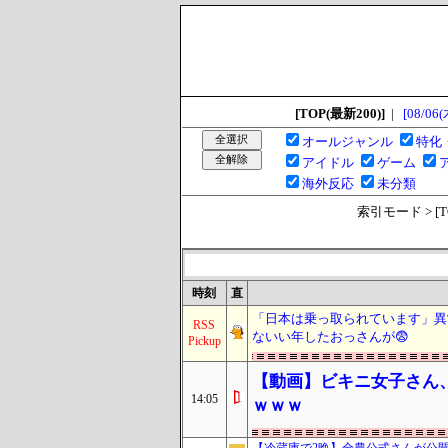
[TOP(最新200)]
|
[08/06(
オールジャンル
特化
アイドル
ゲーム
海外反応
未分類
索引モード > [TOP
時刻
直
「日本は乗っ取られています」異
RSS
ないい年したおっさんが😨
Pickup
【動画】ビキニ女子さん
14:05
ｗｗｗ