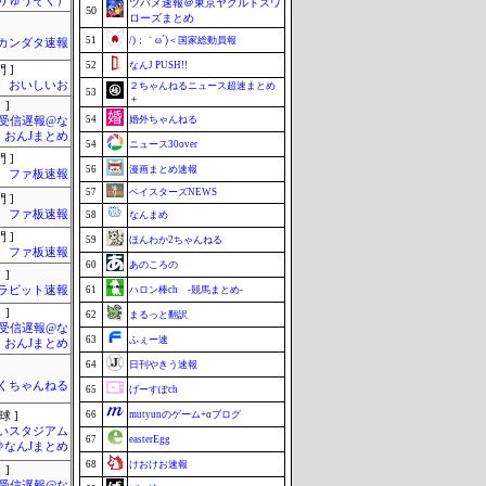
りゅうそく）
ツバメ速報＠東京ヤクルトスワ
50
ローズまとめ
51
/)；｀ω´)＜国家総動員報
カンダタ速報
52
なんJ PUSH!!
 ]
おいしいお
２ちゃんねるニュース超速まとめ
53
＋
 ]
54
婚外ちゃんねる
受信遅報@な
・おんJまとめ
54
ニュース30over
 ]
56
漫画まとめ速報
ファ板速報
57
ベイスターズNEWS
 ]
ファ板速報
58
なんまめ
 ]
59
ほんわか2ちゃんねる
ファ板速報
60
あのころの
 ]
ラビット速報
61
ハロン棒ch -競馬まとめ-
 ]
62
まるっと翻訳
受信遅報@な
63
ふぇー速
・おんJまとめ
64
日刊やきう速報
くちゃんねる
65
げーすぽch
66
mutyunのゲーム+αブログ
球 ]
いスタジアム
67
easterEgg
＠なんJまとめ
68
けおけお速報
 ]
受信遅報@な