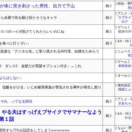
[ 特化・専門
が体に突き刺さった男性、自力で下山
画:1
登
[ アニメ・漫
たら全裸で街を駆け回りそうなキャラ
画:2
ラブライ
ログ 
[ ゲーム ]
でスパボハイボ投げてくれたらいいのにね
画:1
徒歩のポ
[ AA・SS ]
を食べに行くぞい」
画:3
…急速な「デジタル化」に取り残される60代母、結婚をためらう
[ ニュース 
常
[ ゲーム ]
S ダンスS 金髪だが茶髪オプション付き」←これ
本田未央
[ オールジ
ならはしない」
[ 海外反応 
、塩酸をかける」いじめ被害家族が脅迫される事件が発生し怒り
韓国ニュ
[ アニメ・漫
何それ…ってなる部分
画:1
ぎあちゃ
こ】やる夫はすっげえブサイクでサマナーなよう
[ AA・SS ]
画:1
やる
 第１話
[ なんJ・野
民すら75%が誤読をしてしまうwwwwwww
画:2