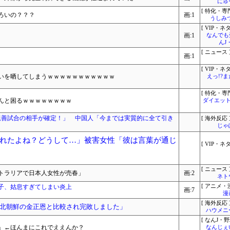
にゅ
[ 特化・専門
ろいの？？？
画:1
うしみつ
[ VIP・ネタ
画:1
なんでも
んJ
[ ニュース 
画:1
[ VIP・ネタ
ぱいを晒してしまうｗｗｗｗｗｗｗｗｗｗｗ
えっ!?
[ 特化・専門
んと困るｗｗｗｗｗｗｗｗ
ダイエット
親善試合の相手が確定！」 中国人「今までは実質的に全て引き
[ 海外反応 
じゃ
れたよね？どうして…」被害女性「彼は言葉が通じ
[ VIP・ネタ
[ ニュース 
ストラリアで日本人女性が売春」
画:2
ネト
息子、姑息すぎてしまい炎上
[ アニメ・漫
画:7
漫
[ 海外反応 
北朝鮮の金正恩と比較され完敗しました」
ハウメニ
[ なんJ・野
！」←ほんまにこれでええんか？
なんじぇ