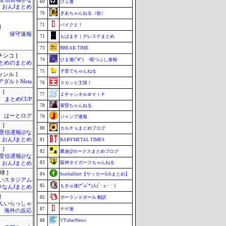
69
げぇ速
・おんJまとめ
70
ぎあちゃんねる（仮）
71
バイクと！
]
保守速報
71
もばます｜デレステまとめ
73
BREAK TIME
チンコ ]
74
ひま速(°∀°) -暇つぶし速報-
とめのまとめ
75
子育てちゃんねる
ャンル ]
アダルトMeta
76
スカッと王国！
 ]
77
Ｚチャンネル＠ＶＩＰ
まとめCUP
78
黄昏ちゃんねる
はーとログ
79
ジャンプ速報
 ]
80
カルチョまとめブログ
受信遅報@な
・おんJまとめ
81
BABYMETAL TIMES
 ]
82
鷹速@ホークスまとめブログ
受信遅報@な
83
阪神タイガースちゃんねる
・おんJまとめ
球 ]
84
footballnet【サッカー5chまとめ】
いスタジアム
85
もきゅ速(*´ω`*)人(´･ェ･｀)
＠なんJまとめ
]
85
ポーランドボール 翻訳
んいらっしゃ
87
チゲ速
 海外の反応
88
VTuberNews