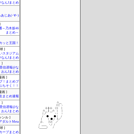
＠なんJまとめ
あじあ(･∀･)
]
通～乃木坂46
まとめ～
カッと王国！
球 ]
いスタジアム
＠なんJまとめ
 ]
受信遅報@な
・おんJまとめ
画 ]
ブ！まとめブ
ぷちそく！！
画 ]
生まとめ速報
 ]
受信遅報@な
・おんJまとめ
ャンル ]
アダルトMeta
球 ]
カープまとめ