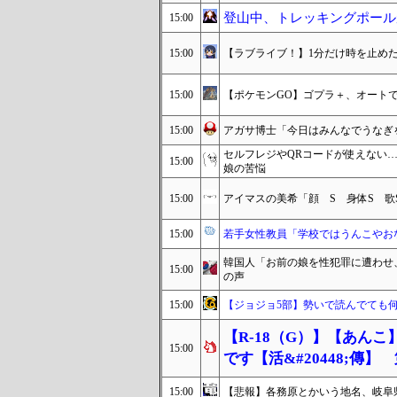
登山中、トレッキングポール
15:00
15:00
【ラブライブ！】1分だけ時を止め
15:00
【ポケモンGO】ゴプラ＋、オート
15:00
アガサ博士「今日はみんなでうなぎ
セルフレジやQRコードが使えない
15:00
娘の苦悩
15:00
アイマスの美希「顔 S 身体S 歌
15:00
若手女性教員「学校ではうんこやお
韓国人「お前の娘を性犯罪に遭わせ
15:00
の声
15:00
【ジョジョ5部】勢いで読んでても
【R-18（G）】【あん
15:00
です【活&#20448;傳】
15:00
【悲報】各務原とかいう地名、岐阜県