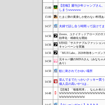
【悲報】週刊少年ジャンプさん、最
15:00
しまうwwwwww
15:00
たまに卵の黄身しか使わない料理あ
夫婦で話し合う時間って設けてま
14:57
Zevero、ユナイテッドアローズのサ
14:56
効率化・精緻化を開始
8月8日「サステナブルファッション
14:56
キャンペーンを実施
14:56
「MUJI Labo」2026年秋冬シ
元キャバ嬢のMINAさん（みなち
14:50
あり）
蚊に刺されてかゆい場所
14:50
並んでまでたっかいクッキー買う
14:50
個人店の高いやつは...
【悲報】「報復死球」、なんか未だ
14:48
WWWWWWWWWWWWWWWWW
WWWWWWWWWW
【クレーンゲーム】あるある