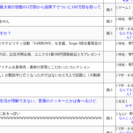
竜速（
大発行部数653万部から急降下でついに100万部を割って
[ ゲーム ]
画:1
[ 特化・専門
るやん
画:1
[ VIP・ネタ
すか？
画:1
なんでも
んJ
ステナビリティ活動「SARROWS」を支援。Scope 3排出量算定の
[ 特化・専門
の日」記念月間企画、ユニクロ1着100円買取保証とXプレゼント
[ 特化・専門
[ 特化・専門
ーズンアイテムを新発売 – 素材の背景にこだわったコレクション
ゃん）が配信中に亡くなったのではないかとX上で話題に（※動画
[ VIP・ネタ
[ VIP・ネタ
画:1
なんでも
んJ
生活が理解できない。普通のクッキーとかは食べるけど、
[ 生活 ]
かぞ
にあるっぽい
[ なんJ・野
WWWWWWWWWWWWWWWWWWWWWWWWWWWWWWWW
画:1
なんじぇ
[ VIP・ネタ
なんでも