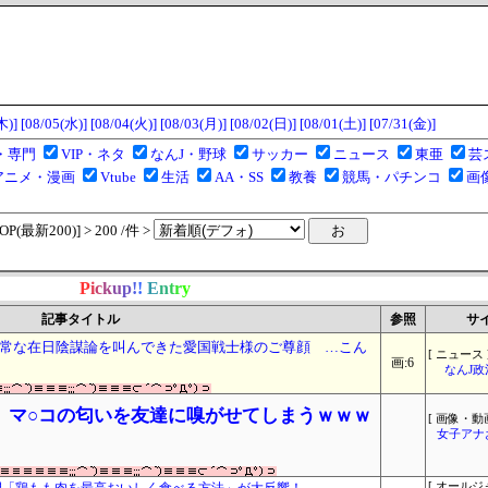
木)]
[08/05(水)]
[08/04(火)]
[08/03(月)]
[08/02(日)]
[08/01(土)]
[07/31(金)]
・専門
VIP・ネタ
なんJ・野球
サッカー
ニュース
東亜
芸
アニメ・漫画
Vtube
生活
AA・SS
教養
競馬・パチンコ
画
(最新200)] > 200 /件 >
P
i
c
k
u
p
!
!
E
n
t
r
y
記事タイトル
参照
サ
常な在日陰謀論を叫んできた愛国戦士様のご尊顔 …こん
[ ニュース 
画:6
なんJ
、マ○コの匂いを友達に嗅がせてしまうｗｗｗ
[ 画像・動画
女子アナ
[ オールジ