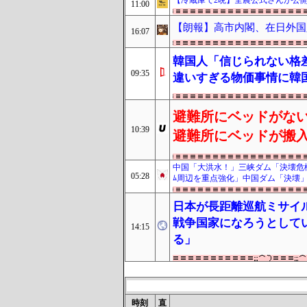
【冷蔵庫で2晩】全農公式さんが公
11:00
【朗報】高市内閣、在日外国
16:07
韓国人「信じられない格
09:35
違いすぎる物価事情に韓
避難所にベッドがな
10:39
避難所にベッドが搬
中国「大洪水！」三峡ダム「決壊危
05:28
ﾑ周辺を重点強化」中国ダム「決壊
日本が長距離巡航ミサイ
戦争国家になろうとして
14:15
る」
時刻
直