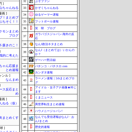
32
ぷそファン
 ]
山ちゃんねる
33
かぞくちゃんねる
画 ]
34
ゆるゲーマー遅報
ブ！まとめブ
35
フットボール速報
ぷちそく！！
36
笑 韓 ブログ
ケモンまとめ
ガラパゴスジャパン-海外の反
ブログ
37
応
38
なんJ政治ネタまとめ
SS 森きのこ！
なんJ（まとめては）いかんの
]
39
か？
識的に考えた
40
ゲーハー黙示録
ちゃん応援ま
41
パチンコ・パチスロ.com
とめ速報
42
カンダタ速報
ャンル ]
ラーメン速報｜2chまとめブロ
なんまめ
43
グ
]
アイドル・女子アナ画像★吟じ
ース反応まと
44
ます
め
45
くまニュース
画 ]
んねる（仮）
46
異世界転生まとめ速報
47
ハウメニージャパン!
なんでも受信遅報@なんJ・お
夫まとめくす
48
んJまとめ
49
歴史的速報
球 ]