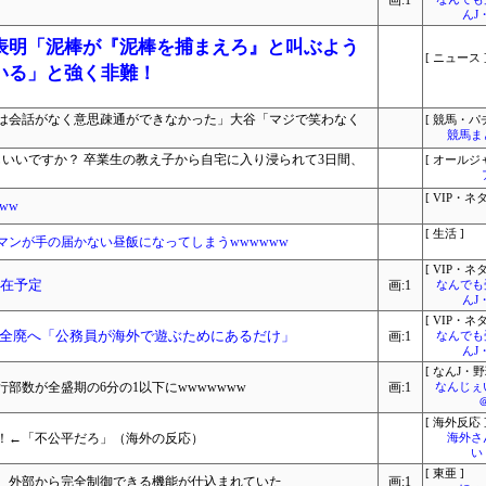
画:1
んJ
表明「泥棒が『泥棒を捕まえろ』と叫ぶよう
[ ニュース 
いる」と強く非難！
は会話がなく意思疎通ができなかった」大谷「マジで笑わなく
[ 競馬・パ
競馬ま
もいいですか？ 卒業生の教え子から自宅に入り浸られて3日間、
[ オールジ
[ VIP・ネタ
ww
[ 生活 ]
ンが手の届かない昼飯になってしまうwwwwww
[ VIP・ネタ
滞在予定
画:1
なんでも
んJ
[ VIP・ネタ
全廃へ「公務員が海外で遊ぶためにあるだけ」
画:1
なんでも
んJ
[ なんJ・野
部数が全盛期の6分の1以下にwwwwwww
画:1
なんじぇ
[ 海外反応 
！←「不公平だろ」（海外の反応）
海外さ
い
[ 東亜 ]
ア 外部から完全制御できる機能が仕込まれていた
画:1