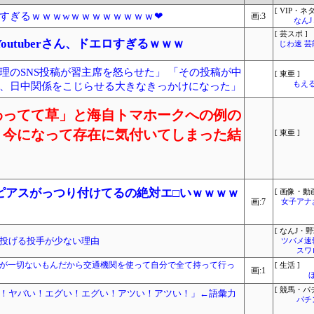
[ VIP・ネタ
すぎるｗｗｗwｗｗｗｗｗｗｗｗ❤
画:3
なん
[ 芸スポ ]
utuberさん、ドエロすぎるｗｗｗ
じわ速 
理のSNS投稿が習主席を怒らせた」 「その投稿が中
[ 東亜 ]
もえる
、日中関係をこじらせる大きなきっかけになった」
わってて草」と海自トマホークへの例の
、今になって存在に気付いてしまった結
[ 東亜 ]
ピアスがっつり付けてるの絶対エ□いｗｗｗｗ
[ 画像・動画
画:7
女子アナ
[ なんJ・野
投げる投手が少ない理由
ツバメ速
スワ
料が一切ないもんだから交通機関を使って自分で全て持って行っ
[ 生活 ]
画:1
[ 競馬・パ
！ヤバい！エグい！エグい！アツい！アツい！」←語彙力
パチ