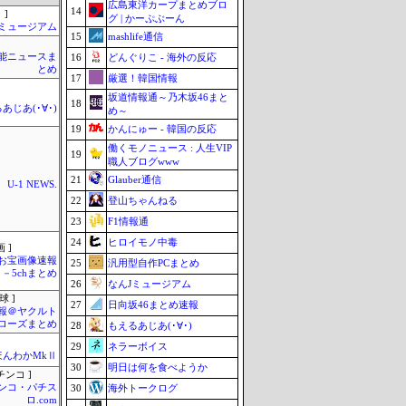
広島東洋カープまとめブロ
14
 ]
グ | かーぷぶーん
Jミュージアム
15
mashlife通信
芸能ニュースま
16
どんぐりこ - 海外の反応
とめ
17
厳選！韓国情報
坂道情報通～乃木坂46まと
18
あじあ(･∀･)
め～
19
かんにゅー - 韓国の反応
働くモノニュース : 人生VIP
19
職人ブログwww
21
Glauber通信
U-1 NEWS.
22
登山ちゃんねる
23
F1情報通
24
ヒロイモノ中毒
 ]
お宝画像速報
25
汎用型自作PCまとめ
－5chまとめ
26
なんJミュージアム
球 ]
27
日向坂46まとめ速報
報＠ヤクルト
ローズまとめ
28
もえるあじあ(･∀･)
29
ネラーボイス
ほんわかMkⅡ
30
明日は何を食べようか
チンコ ]
ンコ・パチス
30
海外トークログ
ロ.com