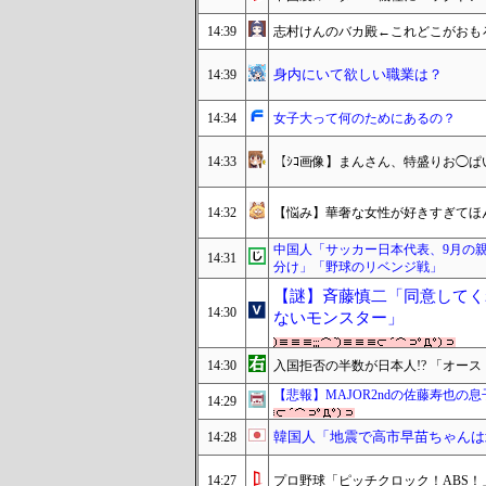
14:39
志村けんのバカ殿←これどこがおも
身内にいて欲しい職業は？
14:39
14:34
女子大って何のためにあるの？
14:33
【ｼｺ画像】まんさん、特盛りお◯
14:32
【悩み】華奢な女性が好きすぎてほ
中国人「サッカー日本代表、9月の
14:31
分け」「野球のリベンジ戦」
【謎】斉藤慎二「同意してく
14:30
ないモンスター」
14:30
入国拒否の半数が日本人!? 「オー
【悲報】MAJOR2ndの佐藤寿也の
14:29
韓国人「地震で高市早苗ちゃんは
14:28
14:27
プロ野球「ピッチクロック！ABS