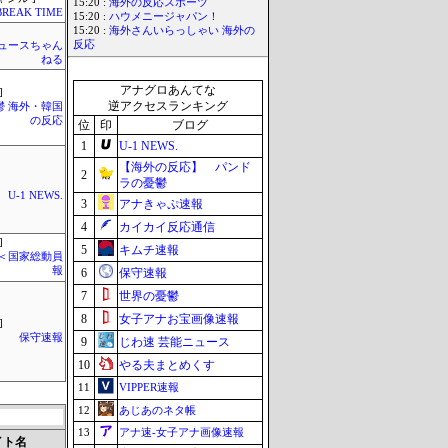
15:20 :
海外の反応スポーツ
BREAK TIME
15:20 :
ハウメニージャパン！
15:20 :
海外さんいらっしゃい 海外の
反応
ュースちゃん
ねる
アナグロあんてな
]
逆アクセスランキング
鬱 海外・韓国
の反応
位
印
ブログ
1
U-1 NEWS.
【海外の反応】 パンド
2
ラの憂鬱
U-1 NEWS.
3
アナきゃぷ速報
4
カイカイ反応通信
]
5
キムチ速報
´)＜国家総動員
報
6
保守速報
7
世界の憂鬱
8
女子アナお宝画像速報
]
保守速報
9
じわ速 芸能ニュース
10
やる夫まとめくす
11
VIPPER速報
12
あじあのネタ帳
13
アナ速‐女子アナ画像速報
イト名