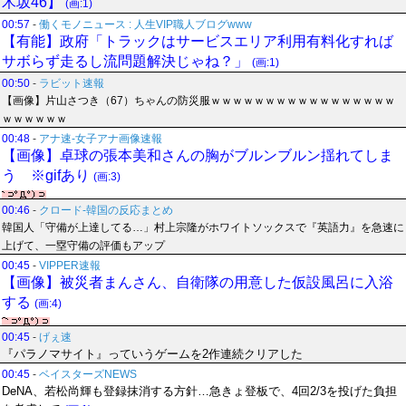
木坂46】
(画:1)
00:57
-
働くモノニュース : 人生VIP職人ブログwww
【有能】政府「トラックはサービスエリア利用有料化すれば
サボらず走るし流問題解決じゃね？」
(画:1)
00:50
-
ラビット速報
【画像】片山さつき（67）ちゃんの防災服ｗｗｗｗｗｗｗｗｗｗｗｗｗｗｗｗｗ
ｗｗｗｗｗｗ
00:48
-
アナ速‐女子アナ画像速報
【画像】卓球の張本美和さんの胸がブルンブルン揺れてしま
う ※gifあり
(画:3)
00:46
-
クロード-韓国の反応まとめ
韓国人「守備が上達してる…」村上宗隆がホワイトソックスで『英語力』を急速に
上げて、一塁守備の評価もアップ
00:45
-
VIPPER速報
【画像】被災者まんさん、自衛隊の用意した仮設風呂に入浴
する
(画:4)
00:45
-
げぇ速
『パラノマサイト』っていうゲームを2作連続クリアした
00:45
-
ベイスターズNEWS
DeNA、若松尚輝も登録抹消する方針…急きょ登板で、4回2/3を投げた負担