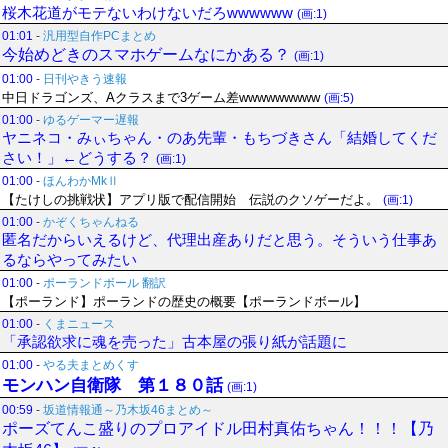
桜木花道がモテないわけないだろwwwwww
(画:1)
01:01
-
汎用型自作PCまとめ
今始めどきのスマホゲームなにかある？
(画:1)
01:00
-
日刊やきう速報
中日ドラゴンズ、Aクラスまで3ゲーム差wwwwwwwww
(画:5)
01:00
-
ゆるゲーマー遅報
ヤニネコ・みぃちゃん・のあ先輩・もちづきさん「結婚してくだ
さい！」←どうする？
(画:1)
01:00
-
ほんわかMkⅡ
【たけしの挑戦状】アプリ版で配信開始 伝説のクソゲーだよ。
(画:1)
01:00
-
かぞくちゃんねる
匿名だからいえるけど、代理出産ありだと思う。そういう仕事あ
るならやってみたい
01:00
-
ポーランドボール 翻訳
【ポーランド】ポーランドの歴史の概要【ポーランドボール】
01:00
-
くまニュース
「承認欲求に魂を売った」古本屋の張り紙が話題に
01:00
-
やる夫まとめくす
モンハン自衛隊 第１８０話
(画:1)
00:59
-
坂道情報通～乃木坂46まとめ～
ポーズてんこ盛りのプロアイドル田村真佑ちゃん！！！【乃