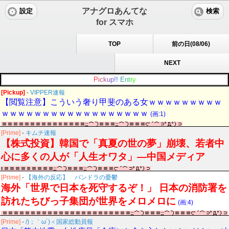
アナグロあんてな
設定
検索
for スマホ
TOP
前の日(08/06)
NEXT
P
i
c
k
u
p
!
!
E
n
t
r
y
[Pickup]
-
VIPPER速報
【閲覧注意】こういう奢り甲斐のある女ｗｗｗｗｗｗｗｗｗ
ｗｗｗｗｗｗｗｗｗｗｗｗｗｗｗｗｗｗ
(画:1)
[Prime]
-
キムチ速報
【株式投資】韓国で「真夏の世の夢」崩壊、若者中
心に多くの人が「人生オワタ」―中国メディア
[Prime]
-
【海外の反応】 パンドラの憂鬱
海外「世界で日本を死守するぞ！」 日本の消防署を
訪れたちびっ子集団が世界をメロメロに
(画:4)
[Prime]
-
/)；｀ω´)＜国家総動員報