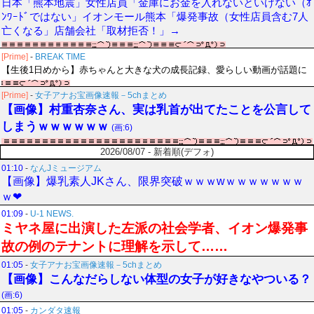
日本「熊本地震」女性店員「金庫にお金を入れないといけない（ｵ
ﾝﾜｰﾄﾞではない」イオンモール熊本「爆発事故（女性店員含む7人
亡くなる」店舗会社「取材拒否！」→
[Prime]
-
BREAK TIME
【生後1日めから】赤ちゃんと大きな犬の成長記録、愛らしい動画が話題に
[Prime]
-
女子アナお宝画像速報－5chまとめ
【画像】村重杏奈さん、実は乳首が出てたことを公言して
しまうｗｗｗｗｗｗ
(画:6)
2026/08/07 - 新着順(デフォ)
01:10
-
なんJミュージアム
【画像】爆乳素人JKさん、限界突破ｗｗｗwｗｗｗｗｗｗｗ
ｗ❤
01:09
-
U-1 NEWS.
ミヤネ屋に出演した左派の社会学者、イオン爆発事
故の例のテナントに理解を示して……
01:05
-
女子アナお宝画像速報－5chまとめ
【画像】こんなだらしない体型の女子が好きなやついる？
(画:6)
01:05
-
カンダタ速報