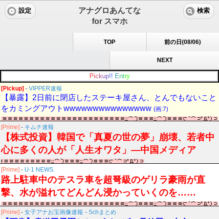
アナグロあんてな
設定
検索
for スマホ
TOP
前の日(08/06)
NEXT
P
i
c
k
u
p
!
!
E
n
t
r
y
[Pickup]
-
VIPPER速報
【暴露】2日前に閉店したステーキ屋さん、とんでもないこと
をカミングアウトwwwwwwwwwwwwwww
(画:7)
[Prime]
-
キムチ速報
【株式投資】韓国で「真夏の世の夢」崩壊、若者中
心に多くの人が「人生オワタ」―中国メディア
[Prime]
-
U-1 NEWS.
路上駐車中のテスラ車を超弩級のゲリラ豪雨が直
撃、水が溢れてどんどん浸かっていくのを……
[Prime]
-
女子アナお宝画像速報－5chまとめ