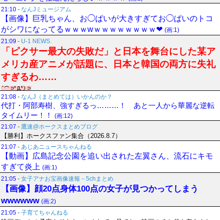
21:10
-
なんJミュージアム
【画像】巨乳ちゃん、お◯ぱいが大きすぎてお◯ぱいのトコ
がシワになってるｗｗｗwｗｗｗｗｗｗｗｗ❤
(画:1)
21:09
-
U-1 NEWS.
「ピクサー最大の失敗だ」と日本を舞台にした某ア
メリカ産アニメが話題に、日本と韓国の両方に失礼
すぎるわ……
21:08
-
なんJ（まとめては）いかんのか？
代打・阿部寿樹、強すぎるっ………！ あと一人から華麗な逆転
タイムリー！！
(画:12)
21:07
-
鷹速@ホークスまとめブログ
【勝利】ホークスファン集合（2026.8.7）
21:07
-
あじあニュースちゃんねる
【動画】広島記念公園を追い出された左翼さん、流石にキモ
すぎて炎上
(画:1)
21:05
-
女子アナお宝画像速報－5chまとめ
【画像】顔20点身体100点の女子が見つかってしまう
wwwwww
(画:2)
21:05
-
子育てちゃんねる