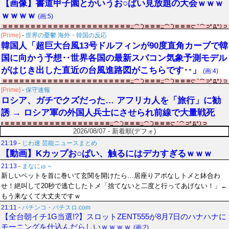
【画像】書道甲子園とかいうお○ぱい見放題の大会ｗｗｗ
ｗｗｗｗ
(画:5)
[Prime]
-
世界の憂鬱 海外・韓国の反応
韓国人「超巨大台風13号ドルフィンが90度直角カーブで韓
国に向かう予想‥世界各国の最新スパコン気象予測モデル
がはじき出した直近の台風進路図がこちらです‥」
(画:4)
[Prime]
-
保守速報
ロシア、ガチでクズだった… アフリカ人を「旅行」に勧
誘 → ロシア軍の外国人兵士にさせられ前線で大量戦死
2026/08/07 - 新着順(デフォ)
21:19
-
じわ速 芸能ニュースまとめ
【動画】Kカップお○ぱい、触るにはデカすぎるｗｗｗ
21:13
-
まなにゅ～
新しいペットを首に巻いて玄関を開けたら…居座りアポなしトメと鉢合わ
せ！絶叫して20秒で逃亡したトメ「捨てないと二度と行ってあげない！」←
もう来なくて大丈夫ですｗ
21:11
-
パチンコ・パチスロ.com
【全台朝イチ1G当選!?】スロットZENT555が8月7日のハナハナに
モーニングを仕込んだらしいｗｗｗｗ
(画:2)