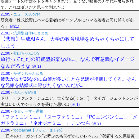
映画デートの予定をドタキャンされて、見てない映画のチケ代を奢らされ
て、これはダメだと思って別れたよ
21:05
-
ニュース30over
研究者「株式投資にハマる若者はギャンブルにハマる若者と同じ傾向があ
る」
(画:1)
21:01
-
汎用型自作PCまとめ
【悲報】生成AIさん、大学の教育現場をめちゃくちゃにして
しまう
21:00
-
登山ちゃんねる
旅行ってただの消費型娯楽なのに、なんで有意義なイメージ
なんだろうな
(画:1)
21:00
-
かぞくちゃんねる
彼氏がまだ26なのに白髪が多いことを兄嫁が指摘してくる。そん
な兄嫁を結婚式に呼びたくないんだが...
21:00
-
ほんわかMkⅡ
ドリー・ファンク・ジュニア、亡くなる(´；ω；`) タイガージェットシンが
実はいい人でショックを受けた思い出
(画:1)
21:00
-
ゆるゲーマー遅報
「ファミコンミニ」「スーファミミニ」「PCエンジンミニ」「メ
ガドラミニ」「ネオジオミニ」← こいつら
(画:3)
21:00
-
footballnet【サッカーまとめ】
「“日本のイ・ガンイン”と呼ぶのも恥ずかしいレベル」“停滞”する久保建英