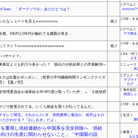
[ ゲーム ]
g of Isaac」「ダークソウル」あとひとつは？
mutyun
[ VIP・ネタ
ちなショーツ丸見えwwwwwwww
画:2
[ ゲーム ]
着、DKPIとDKPIが触れてる構図が良き…
ウマ娘ま
[ VIP・ネタ
てマジ？wwwwwwwwwwwwwwwww
画:2
[ AA・SS ]
クハザード？」
えす
来推定よりも約55％多かった？ 隕石の分析結果との矛盾解消へ
[ ニュース 
常
[ アニメ・漫
のオタクは社畜かボンボン」（世界の平均睡眠時間ランキングクイズ
ラブライ
言）【蓮ノ空】
ログ 
[ 海外反応 
管理委員会が成果給を99.99%受け取っていた件」→「大統領府
韓国ニュ
[ VIP・ネタ
マジで侵害されてる。いくら税金を我々が払ってるんだ」
チギレて帰宅。それから3ヶ月、突然携帯に着信が。相手はその
[ 生活 ]
ったかわかる？『おしおき』だよ」
婚
保護を重視し供給連鎖から中国系を完全排除へ 供給
[ 東亜 ]
eX向けの生産に関わらせないこと」「中国製の設
もえる