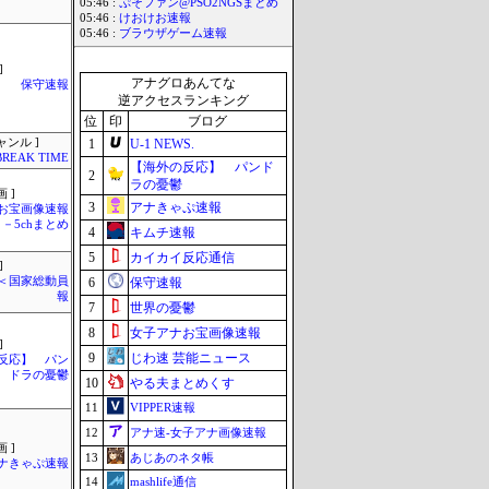
05:46 :
ぷそファン@PSO2NGSまとめ
05:46 :
けおけお速報
05:46 :
ブラウザゲーム速報
]
アナグロあんてな
保守速報
逆アクセスランキング
位
印
ブログ
ャンル ]
1
U-1 NEWS.
BREAK TIME
【海外の反応】 パンド
2
ラの憂鬱
 ]
3
アナきゃぷ速報
お宝画像速報
－5chまとめ
4
キムチ速報
5
カイカイ反応通信
]
´)＜国家総動員
6
保守速報
報
7
世界の憂鬱
8
女子アナお宝画像速報
]
9
じわ速 芸能ニュース
反応】 パン
ドラの憂鬱
10
やる夫まとめくす
11
VIPPER速報
12
アナ速‐女子アナ画像速報
 ]
13
あじあのネタ帳
ナきゃぷ速報
14
mashlife通信