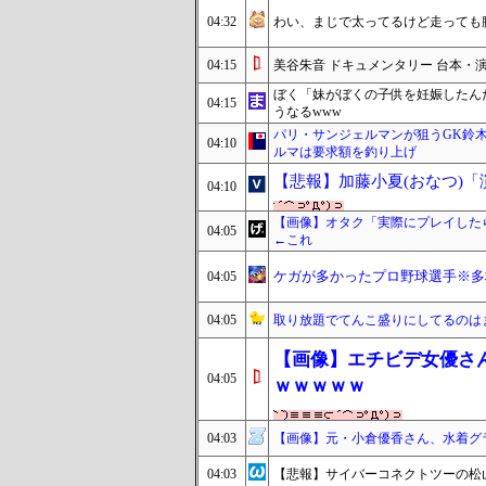
04:32
わい、まじで太ってるけど走っても
04:15
美谷朱音 ドキュメンタリー 台本・
ぼく「妹がぼくの子供を妊娠したん
04:15
うなるwww
パリ・サンジェルマンが狙うGK鈴木彩
04:10
ルマは要求額を釣り上げ
【悲報】加藤小夏(おなつ)
04:10
【画像】オタク「実際にプレイした
04:05
←これ
ケガが多かったプロ野球選手※多
04:05
04:05
取り放題でてんこ盛りにしてるのは
【画像】エチビデ女優さ
04:05
ｗｗｗｗｗ
04:03
【画像】元・小倉優香さん、水着グ
04:03
【悲報】サイバーコネクトツーの松