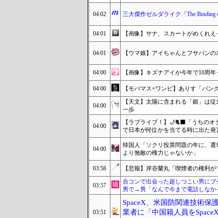
04:02
三大傑作ゼルダライク「The Bindin
04:01
【画像】サナ、スカートがめくれえっ
04:01
【ウマ娘】アイちゃんとフサパンの水
04:00
【画像】キズナアイが今年で10周年っ
04:00
【モバマス×ワンピ】ありす「パン
【天文】太陽に含まれる「銀」は従
04:00
一歩
【ラブライブ！】🌙🐈‍⬛「うち
04:00
で日本が何位かを当てる時に出た発
韓国人「ソクリ投票問題の年に、選挙
04:00
より無敵の権力じゃないか」
03:58
【悲報】岸谷蘭丸「喫煙者の権利が
合コンで出会った超しつこい男にブ
03:57
男で→男「なんで今まで電話しなか
SpaceX、米国防関連技術
業者に「中国籍人員をSpac
03:51