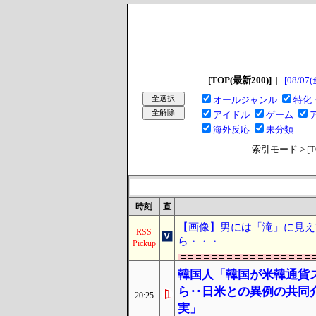
[TOP(最新200)]
|
[08/07(
オールジャンル
特化
アイドル
ゲーム
海外反応
未分類
索引モード > [TOP
時刻
直
【画像】男には「滝」に見え
RSS
ら・・・
Pickup
韓国人「韓国が米韓通貨
ら‥日米との異例の共同
20:25
実」