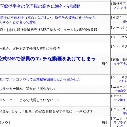
[ 海外反応 
医療従事者の倫理観の高さに海外が超感動
どんぐりこ
に、勝手に不倫相手（本命）にされた。挙句その彼氏に殴りかから
[ 生活 ]
てやる！とか言って嫁を…
婚
[ オールジ
福袋！お持ち帰り特選初売りBEST 特大ボリューム4枚組920分収録
[ VIP・ネタ
[ VIP・ネタ
ー協会、W杯予選で外国人審判に性接待」
式SNSで部員のエ○チな動画をあげてしまっ
[ 画像・動画
画:2
女子アナ
[ VIP・ネタ
タバでパソコンやって企業秘密漏洩したから泣かした
Zチャ
[ ニュース 
むサッカー離れ 36％が「関心なし」
watc
[ ゲーム ]
ジャーニー…まるで成長していない！？
ウマ娘ま
[ ニュース 
発見か--しかし「衛星」の定義を揺るがす事態に 一体なぜ？
常
[ アニメ・漫
【蓮ノ空】
画:1
ラブライ
ログ 