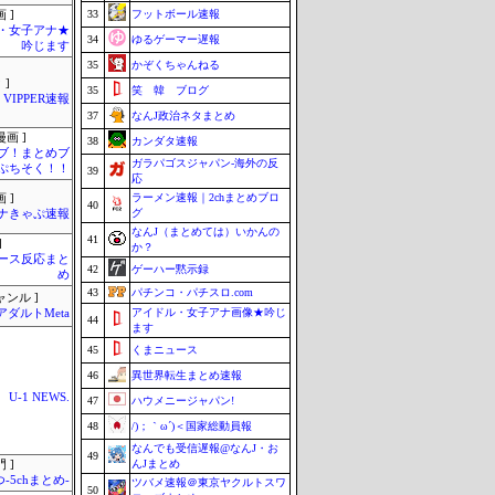
33
フットボール速報
 ]
・女子アナ★
34
ゆるゲーマー遅報
吟じます
35
かぞくちゃんねる
 ]
35
笑 韓 ブログ
VIPPER速報
37
なんJ政治ネタまとめ
画 ]
38
カンダタ速報
ブ！まとめブ
ガラパゴスジャパン-海外の反
ぷちそく！！
39
応
ラーメン速報｜2chまとめブロ
 ]
40
グ
ナきゃぷ速報
なんJ（まとめては）いかんの
41
]
か？
ース反応まと
42
ゲーハー黙示録
め
43
パチンコ・パチスロ.com
ャンル ]
アイドル・女子アナ画像★吟じ
アダルトMeta
44
ます
45
くまニュース
46
異世界転生まとめ速報
U-1 NEWS.
47
ハウメニージャパン!
48
/)；｀ω´)＜国家総動員報
なんでも受信遅報@なんJ・お
49
んJまとめ
 ]
-5chまとめ-
ツバメ速報＠東京ヤクルトスワ
50