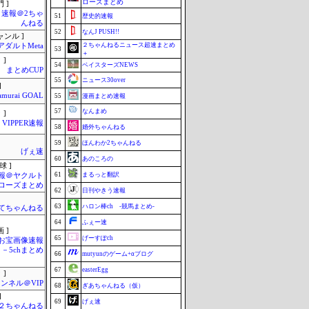
ローズまとめ
 ]
速報＠2ちゃ
51
歴史的速報
んねる
52
なんJ PUSH!!
ャンル ]
２ちゃんねるニュース超速まとめ
アダルトMeta
53
＋
 ]
54
ベイスターズNEWS
まとめCUP
55
ニュース30over
]
amurai GOAL
55
漫画まとめ速報
57
なんまめ
 ]
VIPPER速報
58
婚外ちゃんねる
59
ほんわか2ちゃんねる
げぇ速
60
あのころの
球 ]
61
まるっと翻訳
報＠ヤクルト
ローズまとめ
62
日刊やきう速報
63
ハロン棒ch -競馬まとめ-
てちゃんねる
64
ふぇー速
 ]
65
げーすぽch
お宝画像速報
－5chまとめ
66
mutyunのゲーム+αブログ
67
easterEgg
 ]
ンネル＠VIP
68
ぎあちゃんねる（仮）
]
69
げぇ速
h＠２ちゃんねる