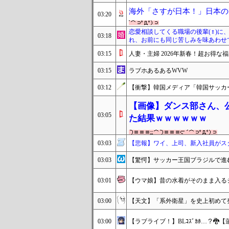
海外「さすが日本！」日本の
03:20
恋愛相談してくる職場の後輩(♀)
03:18
れ、お前にも同じ苦しみを味あわせ
03:15
人妻・主婦 2026年新春！超お得な
03:15
ラブホあるあるWVW
03:12
【衝撃】韓国メディア「韓国サッカ
【画像】ダンス部さん、公
03:05
た結果ｗｗｗｗｗｗ
03:03
【悲報】ワイ、上司、新入社員がス
03:03
【驚愕】サッカー王国ブラジルで進
03:01
【ウマ娘】昔の水着がそのまま入る
03:00
【天文】「系外衛星」を史上初めて
03:00
【ラブライブ！】BLｺｽﾞｶﾎ…？🐉