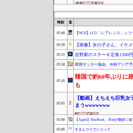
時刻
直
【NGS】LG5「レアレンス」シ
05:40
【画像】女の子さん、イケメ
05:39
吉野家のステーキ定食150
05:35
韓国サッカー協会、Ｗ杯アジア予
05:30
韓国で約60年ぶりに
05:20
も
【動画】えちえち巨乳女
05:05
まうwwwwwww
05:00
【Apple】MacBook、iPadが
05:00
すまんワイでシコって