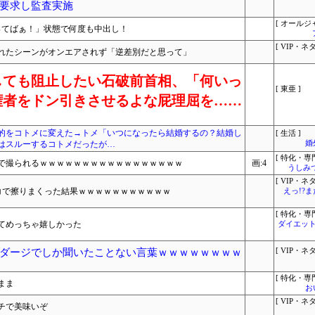
要求し監査実施
[ オールジ
ってばぁ！」状態で何度も中出し！
[ VIP・ネタ
れたシーンがオンエアされず「逆差別だと思って」
しても阻止したい石破前首相、「何いっ
[ 東亜 ]
権者をドン引きさせるよな屁理屈を……
的をコトメに変えた→トメ「いつになったら結婚するの？結婚し
[ 生活 ]
はスルーするコトメだったが…
婚
[ 特化・専門
呂で撮られるｗｗｗｗｗｗｗｗｗｗｗｗｗｗｗｗｗ
画:4
うしみつ
[ VIP・ネタ
コで擦りまくった結果ｗｗｗｗｗｗｗｗｗｗｗ
えっ!?
[ 特化・専門
てめっちゃ嬉しかった
ダイエット
ダージでしか聞いたことない言葉ｗｗｗｗｗｗｗｗ
[ VIP・ネタ
[ 特化・専門
まま
お
[ VIP・ネタ
チで美味いぞ