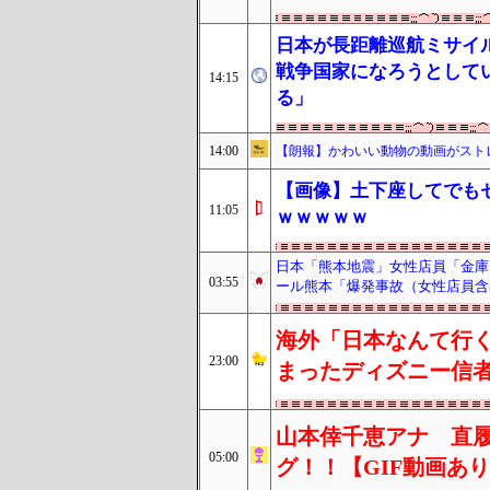
日本が長距離巡航ミサイ
戦争国家になろうとして
14:15
る」
14:00
【朗報】かわいい動物の動画がスト
【画像】土下座してでもセ
11:05
ｗｗｗｗｗ
日本「熊本地震」女性店員「金庫に
03:55
ール熊本「爆発事故（女性店員含
海外「日本なんて行く
23:00
まったディズニー信
山本倖千恵アナ 直
05:00
グ！！【GIF動画あ