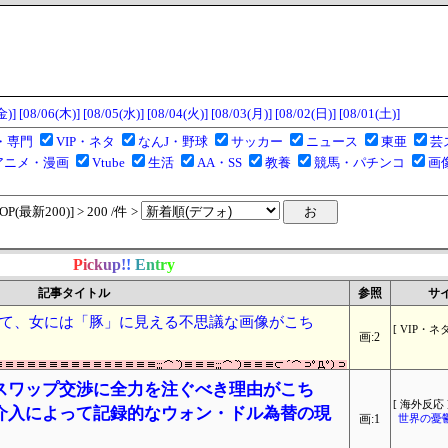
金)]
[08/06(木)]
[08/05(水)]
[08/04(火)]
[08/03(月)]
[08/02(日)]
[08/01(土)]
・専門
VIP・ネタ
なんJ・野球
サッカー
ニュース
東亜
芸
アニメ・漫画
Vtube
生活
AA・SS
教養
競馬・パチンコ
画
(最新200)] > 200 /件 >
P
i
c
k
u
p
!
!
E
n
t
r
y
記事タイトル
参照
サ
て、女には「豚」に見える不思議な画像がこち
[ VIP・ネタ
画:2
スワップ交渉に全力を注ぐべき理由がこち
[ 海外反応 
介入によって記録的なウォン・ドル為替の現
画:1
世界の憂