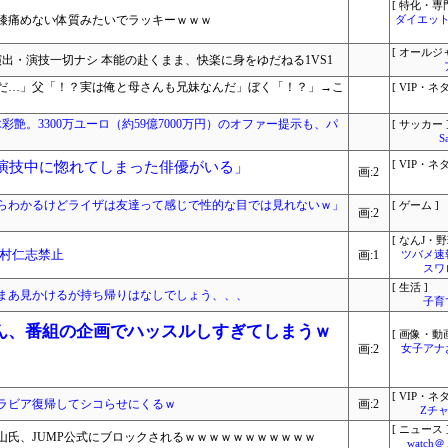
[ 特化・専門
膝痛めない体質みたいでラッキーｗｗｗ
ダイエット
[ オールジ
演出・演技一切ナシ 本能の赴くまま、快楽に身をゆだねる1VS1
だ…」父「！？実は俺と母さんも兄妹なんだ」ぼく「！？」→こ
[ VIP・ネタ
艶。3300万ユーロ（約59億7000万円）のオファー提示も、パ
[ サッカー 
S
「演技中に惚れてしまった俳優がいる」
[ VIP・ネタ
画:2
らわかるけどライザは友達って感じで性的な目では見れないｗ」
[ ゲーム ]
画:2
[ なんJ・野
村仁志禁止
画:1
ツバメ速
スワ
[ 生活 ]
まあ見かけるが持ち帰りはなしでしょう、、、
子育
ん、番組の企画でハッスルしすぎてしまうｗ
[ 画像・動画
画:2
女子アナ
[ VIP・ネタ
ラビア復帰してシコらせにくるｗ
画:2
Zチャ
[ ニュース 
山氏、JUMP公式にブロックされるｗｗｗｗｗｗｗｗｗｗｗ
watc