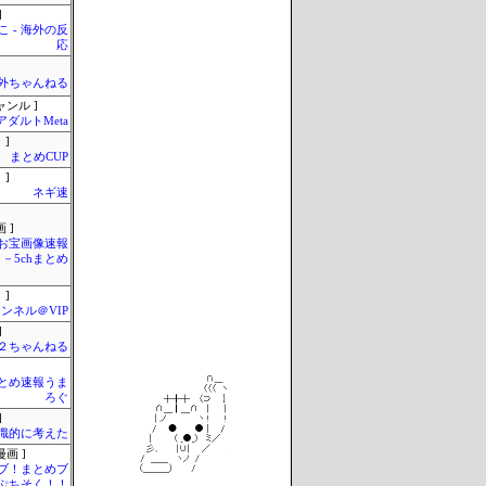
]
 - 海外の反
応
外ちゃんねる
ャンル ]
アダルトMeta
 ]
まとめCUP
 ]
ネギ速
 ]
お宝画像速報
－5chまとめ
 ]
ンネル＠VIP
]
h＠２ちゃんねる
とめ速報うま
ろぐ
]
識的に考えた
画 ]
ブ！まとめブ
ぷちそく！！