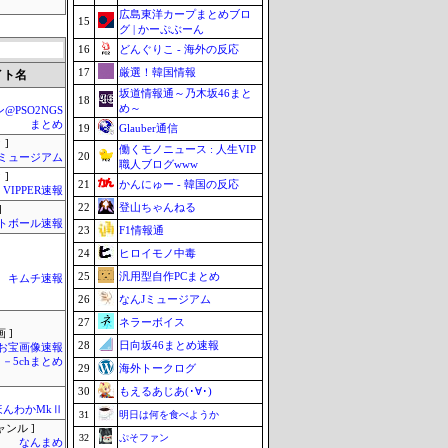
広島東洋カープまとめブロ
15
グ | かーぷぶーん
16
どんぐりこ - 海外の反応
17
厳選！韓国情報
イト名
坂道情報通～乃木坂46まと
18
め～
@PSO2NGS
まとめ
19
Glauber通信
 ]
働くモノニュース : 人生VIP
20
Jミュージアム
職人ブログwww
 ]
21
かんにゅー - 韓国の反応
VIPPER速報
22
登山ちゃんねる
]
トボール速報
23
F1情報通
24
ヒロイモノ中毒
25
汎用型自作PCまとめ
キムチ速報
26
なんJミュージアム
27
ネラーボイス
 ]
28
日向坂46まとめ速報
お宝画像速報
－5chまとめ
29
海外トークログ
30
もえるあじあ(･∀･)
ほんわかMkⅡ
31
明日は何を食べようか
ャンル ]
32
ぷそファン
なんまめ