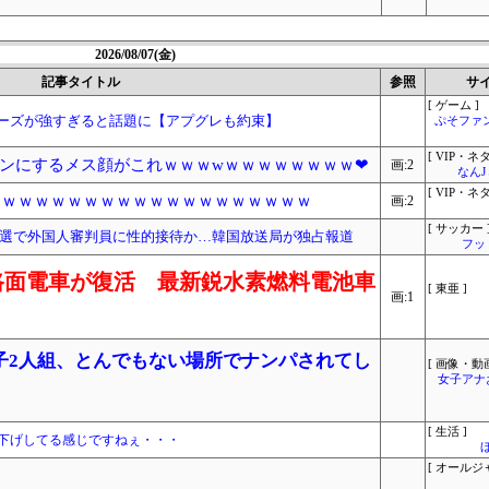
2026/08/07(金)
記事タイトル
参照
サ
[ ゲーム ]
リーズが強すぎると話題に【アプグレも約束】
ぷそファン
[ VIP・ネタ
ンにするメス顔がこれｗｗｗwｗｗｗｗｗｗｗｗ❤
画:2
なん
[ VIP・ネタ
0円ｗｗｗｗｗｗｗｗｗｗｗｗｗｗｗｗｗｗｗ
画:2
[ サッカー 
選で外国人審判員に性的接待か…韓国放送局が独占報道
フッ
路面電車が復活 最新鋭水素燃料電池車
[ 東亜 ]
画:1
子2人組、とんでもない場所でナンパされてし
[ 画像・動画
女子アナ
[ 生活 ]
微妙に値下げしてる感じですねぇ・・・
[ オールジ