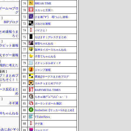
70
BREAK TIME
のゲーム+αブロ
70
スカッと王国！
グ
72
ひま速(°∀°) -暇つぶし速報-
 ]
BIPブログ
72
けおけお速報
74
バイクと！
とめ速報うま
ろぐ
75
もばます｜デレステまとめ
 ]
76
黄昏ちゃんねる
ラビット速報
77
阪神タイガースちゃんねる
えすゲー速報
77
子育てちゃんねる
]
79
Ｚチャンネル＠ＶＩＰ
識的に考えた
80
ジャンプ速報
画 ]
ブ！まとめブ
81
鷹速@ホークスまとめブログ
ぷちそく！！
81
カルチョまとめブログ
]
ース反応まと
83
BABYMETAL TIMES
め
84
もきゅ速(*´ω`*)人(´･ェ･｀)
 ]
ネギ速
85
ポーランドボール 翻訳
86
footballnet【サッカー5chまとめ】
外ちゃんねる
87
VTuberNews
88
チゲ速
あじあ(･∀･)
89
はーとログ