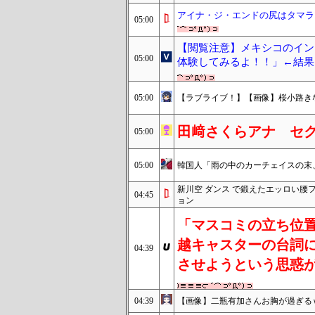
アイナ・ジ・エンドの尻はタマラ
05:00
【閲覧注意】メキシコのイン
05:00
体験してみるよ！！」←結果
05:00
【ラブライブ！】【画像】桜小路きな子ち
田﨑さくらアナ セ
05:00
05:00
韓国人「雨の中のカーチェイスの末
新川空 ダンス で鍛えたエッロい腰
04:45
ョン
「マスコミの立ち位
越キャスターの台詞
04:39
させようという思惑
04:39
【画像】二瓶有加さんお胸が過ぎる