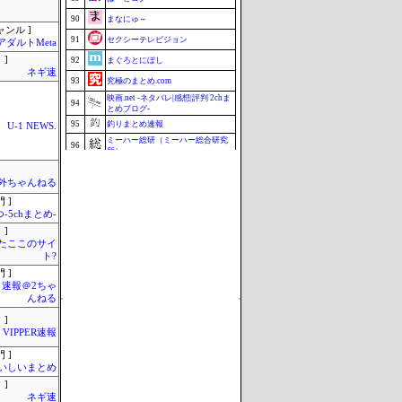
90
まなにゅ～
ャンル ]
91
セクシーテレビジョン
アダルトMeta
 ]
92
まぐろとにぼし
ネギ速
93
究極のまとめ.com
映画.net -ネタバレ|感想|評判 2chま
94
とめブログ-
95
釣りまとめ速報
U-1 NEWS.
ミーハー総研（ミーハー総合研究
96
所）
97
マラソン速報
外ちゃんねる
98
Samurai GOAL
 ]
99
じゃぽにか反応帳
-5chまとめ-
99
ZAPZAP!
 ]
またここのサイ
101
ねこのあまやどり
ト?
Update 08/07 05:38
 ]
速報＠2ちゃ
んねる
 ]
VIPPER速報
 ]
いしいまとめ
 ]
ネギ速