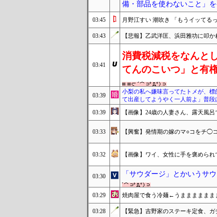
備・部品を使わないこと」を
03:45
月野江すい 潮吹き 「もうイッてる
03:43
【悲報】乙武洋匡、浜田雅功に叩か
消費税減税をなんと
03:41
てんのこいつ」と有
小梨の私へ嫌味言ってたトメが、標
03:39
て出産してようやく一人前よ」普段
03:39
【画像】24歳の人妻さん、露天風
03:33
【興奮】発情期の嫁のマ○コをチ◯
03:32
【画像】ワイ、女性に手を褒められ
「サウダージ」とかいうサウ
03:30
03:29
焼肉屋で食う冷麺←うまままままま
03:28
【緊急】吉野家のステーキ定食、ガ