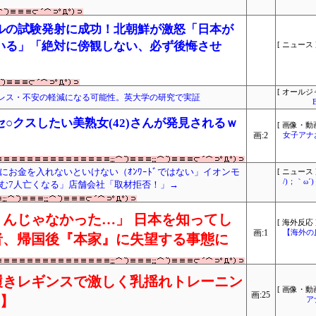
ルの試験発射に成功！北朝鮮が激怒「日本が
いる」「絶対に傍観しない、必ず後悔させ
[ ニュース 
[ オールジ
レス・不安の軽減になる可能性。英大学の研究で実証
○クスしたい美熟女(42)さんが発見されるｗ
[ 画像・動画
画:2
女子アナ
お金を入れないといけない（ｵﾝﾜｰﾄﾞではない」イオンモ
[ ニュース 
/)；｀ω
む7人亡くなる」店舗会社「取材拒否！」→
んじゃなかった…」 日本を知ってし
[ 海外反応 
画:1
【海外の
者、帰国後『本家』に失望する事態に
履きレギンスで激しく乳揺れトレーニン
[ 画像・動画
画:25
り】
ア