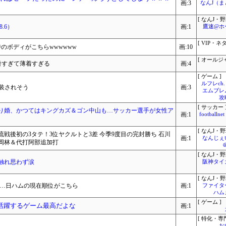
画:3
なんJ（
[ なんJ・野
.6）
画:1
鷹速@ホ
[ VIP・ネタ
のボディがこちらwwwwww
画:10
[ オールジ
暑すぎて薄着すぎる
画:4
[ ゲーム ]
ルフレch.
実装されそう
画:3
エムブレ
攻
[ サッカー 
り婚、かつてはキングカズ＆ゴン中山も…サッカー選手が女性ア
画:1
footbal
[ なんJ・野
戦後初の3タテ！3位ヤクルトと3差 今季9度目の完封勝ち 石川
画:1
なんじぇ
 岡林＆代打阿部追加打
[ なんJ・野
触れ思わず涙
阪神タイ
[ なんJ・野
利…日ハムの現在順位がこちら
画:1
ファイタ
ハム
[ ゲーム ]
が活躍するゲーム最高だよな
画:1
[ 特化・専門
お