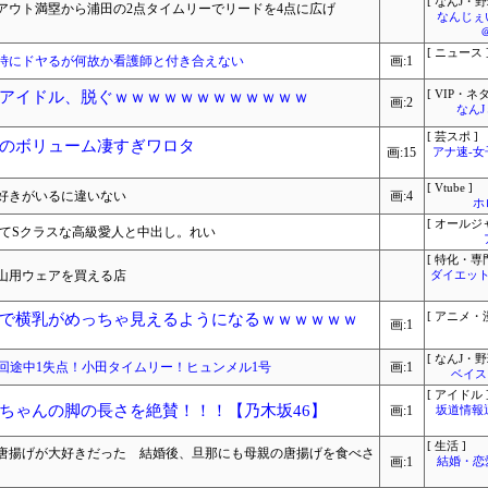
[ なんJ・野
2アウト満塁から浦田の2点タイムリーでリードを4点に広げ
なんじぇ
[ ニュース 
時にドヤるが何故か看護師と付き合えない
画:1
アイドル、脱ぐｗｗｗｗｗｗｗｗｗｗｗｗ
[ VIP・ネタ
画:2
なん
[ 芸スポ ]
のボリューム凄すぎワロタ
画:15
アナ速‐
[ Vtube ]
好きがいるに違いない
画:4
ホ
[ オールジ
全てSクラスな高級愛人と中出し。れい
[ 特化・専門
山用ウェアを買える店
ダイエット
で横乳がめっちゃ見えるようになるｗｗｗｗｗｗ
[ アニメ・漫
画:1
[ なんJ・野
藤浪6回途中1失点！小田タイムリー！ヒュンメル1号
画:1
ベイス
[ アイドル 
ちゃんの脚の長さを絶賛！！！【乃木坂46】
画:1
坂道情報
[ 生活 ]
唐揚げが大好きだった 結婚後、旦那にも母親の唐揚げを食べさ
画:1
結婚・恋