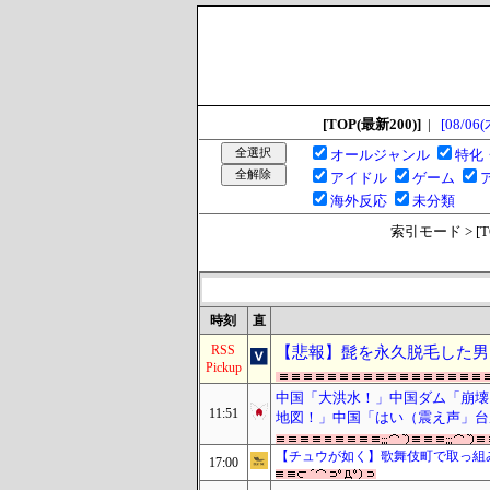
[TOP(最新200)]
|
[08/06(
オールジャンル
特化
アイドル
ゲーム
海外反応
未分類
索引モード > [TOP
時刻
直
RSS
【悲報】髭を永久脱毛した男
Pickup
中国「大洪水！」中国ダム「崩壊
11:51
地図！」中国「はい（震え声」台
【チュウが如く】歌舞伎町で取っ組
17:00