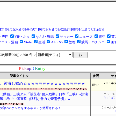
木)]
[08/05(水)]
[08/04(火)]
[08/03(月)]
[08/02(日)]
[08/01(土)]
[07/31(金)]
・専門
VIP・ネタ
なんJ・野球
サッカー
ニュース
東亜
芸
アニメ・漫画
Vtube
生活
AA・SS
教養
競馬・パチンコ
画
(最新200)] > 200 /件 >
P
i
c
k
u
p
!
!
E
n
t
r
y
記事タイトル
参照
サ
、後悔し始めるｗｗｗｗｗｗｗｗｗｗｗｗｗｗｗ
[ VIP・ネタ
画:18
（動画」三峡ダム「被災者1億人危機」日本「三峡ﾀﾞﾑ決壊
[ ニュース 
/)；｀ω
風13号「中国直撃（猛烈な勢力で豪雨予測」→
み合いのケンカをするネズミが激写される！
[ オールジ