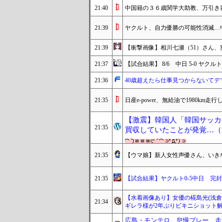
21:40
中国籍の３６歳関学大助教、万引き
21:39
ヤクルト、自力優勝の可能性消滅…
21:39
【衝撃画像】相川七瀬（51）さん
21:37
【試合結果】 8/6 中日 5-0 ヤ
21:36
40歳超えたら仕事見つからないてデ
21:35
日産e-power、無給油で1980km
【激震】韓国人「韓国サッカ
21:35
買収していたことが発覚…（ﾌ
21:35
【ウマ娘】新人女性声優さん、いき
21:35
【試合結果】ヤクルト0-5中日 完
【水着画像あり】女優の椛島光(浅倉
21:34
ギレラ様が2年ぶりビキニショット
広島・モンテロ、怠慢プレー 走