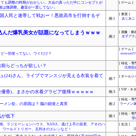
えても調整の時期がおかしい。大会の真っただ中にコンセプトが
[ ゲーム ]
後は微調整。趣旨が一貫してない」
[ 東亜 ]
国人民と連帯して戦おー！悪政高市を打倒するぞ
画:1
あじあニ
込んだ爆乳美女が話題になってしまうｗｗｗ
[ 画像・動画
画:1
女子アナ
[ ゲーム ]
ったけど一切使ってない。ワイだけ？
mutyun
[ 特化・専門
 お前らどっちが欲しい？
汎用型
ュ(24)さん、ライブでマンスジが見える衣装を着て
[ オールジ
画:7
[ VIP・ネタ
倉優香)、まさかの水着グラビア復帰ｗｗｗｗｗ
画:3
[ 特化・専門
ーメン欲」の原因は？ 脳の錯覚と真実
画:2
ラーメン速
[ 特化・専門
人気が低下
画:1
登
le漫画、ラジエーションハウス、NANA、逃げ上手の若君、アオのハ
[ 生活 ]
、ワールドトリガー、左利きのエレンなど！