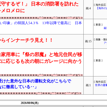
守するぞ！」 日本の消防署を訪れた
[ 海外反応 
画:4
【海外の
をメロメロに
印象」の韓国人54.3％ 13年以降で最高に 日本
[ 東亜 ]
厳
からインナーチラ見え！！
[ 画像・動画
画:15
ア
自家用車に『祭の邪魔』と地元住民が移
求に応じるも次の朝にガレージに向かう
[ 東亜 ]
受けた意外な日本の運転文化がこちらで
[ 海外反応 
画:1
世界の憂
なに徹底している‥」
2026/08/06(木)