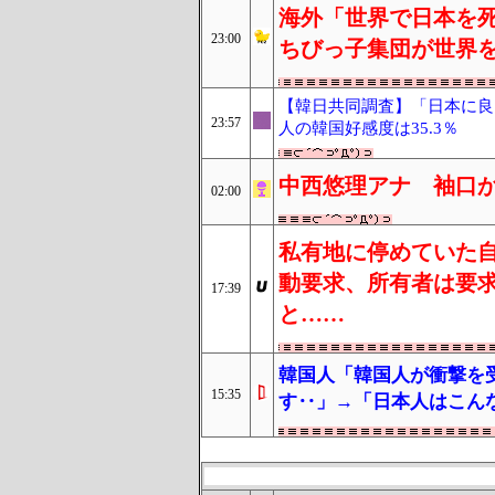
海外「世界で日本を死
23:00
ちびっ子集団が世界
【韓日共同調査】「日本に良い
23:57
人の韓国好感度は35.3％
中西悠理アナ 袖口
02:00
私有地に停めていた
動要求、所有者は要
17:39
と……
韓国人「韓国人が衝撃を
15:35
す‥」→「日本人はこん