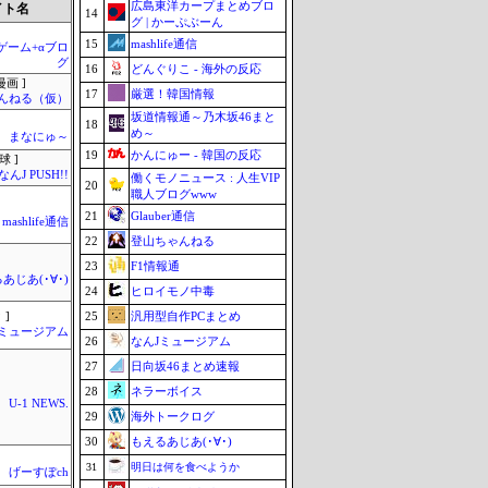
広島東洋カープまとめブロ
イト名
14
グ | かーぷぶーん
15
mashlife通信
のゲーム+αブロ
グ
16
どんぐりこ - 海外の反応
画 ]
17
厳選！韓国情報
んねる（仮）
坂道情報通～乃木坂46まと
18
め～
まなにゅ～
19
かんにゅー - 韓国の反応
球 ]
なんJ PUSH!!
働くモノニュース : 人生VIP
20
職人ブログwww
21
Glauber通信
mashlife通信
22
登山ちゃんねる
23
F1情報通
あじあ(･∀･)
24
ヒロイモノ中毒
25
汎用型自作PCまとめ
 ]
Jミュージアム
26
なんJミュージアム
27
日向坂46まとめ速報
28
ネラーボイス
U-1 NEWS.
29
海外トークログ
30
もえるあじあ(･∀･)
31
明日は何を食べようか
げーすぽch