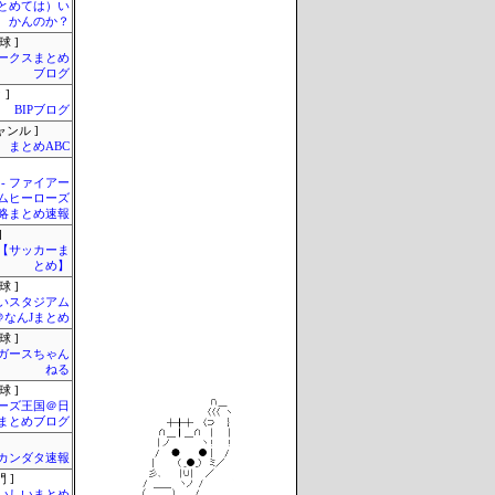
まとめては）い
かんのか？
球 ]
ークスまとめ
ブログ
 ]
BIPブログ
ャンル ]
まとめABC
 - ファイアー
ムヒーローズ
略まとめ速報
]
lnet【サッカーま
とめ】
球 ]
いスタジアム
＠なんJまとめ
球 ]
ガースちゃん
ねる
球 ]
ーズ王国＠日
まとめブログ
カンダタ速報
 ]
いしいまとめ