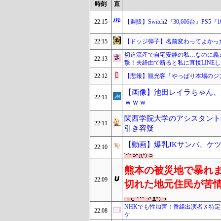
時刻
直
22:15
【週販】Switch2『30,606台』PS5
22:15
【ドッジ弾子】名前変わってよかっ
切迫流産で自宅安静の私…なのに義
22:13
撃！夫経由で断ると私に直接LINE
22:12
【悲報】観光客「やっぱり本場のジ
【画像】池田レイラちゃん、
22:11
ｗｗｗ
関西学院大学のアシスタント
22:11
引き容疑
【動画】爆乳JKサンバ、ケ
22:10
熊本の被災地で暴れ
22:09
切れた地元住民が苦
NHKでも性加害！番組出演者Ｘ特
22:08
ケ