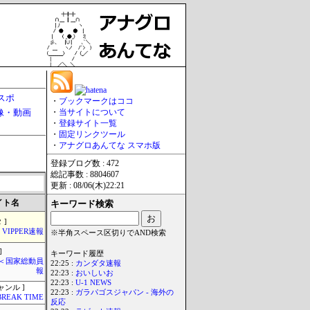
スポ
・
ブックマークはココ
像・動画
・
当サイトについて
・
登録サイト一覧
・
固定リンクツール
・
アナグロあんてな スマホ版
登録ブログ数 : 472
総記事数 : 8804607
更新 : 08/06(木)22:21
イト名
キーワード検索
 ]
VIPPER速報
※半角スペース区切りでAND検索
]
キーワード履歴
´)＜国家総動員
22:25 :
カンダタ速報
報
22:23 :
おいしいお
22:23 :
U-1 NEWS
ャンル ]
22:23 :
ガラパゴスジャパン - 海外の
BREAK TIME
反応