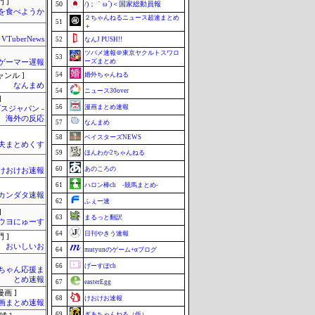
 ]
50
/)；｀ω´)＜国家総動員報
を食べようか
２ちゃんねるニュース超速まとめ
51
＋
VTuberNews
52
なんJ PUSH!!
ツバメ速報＠東京ヤクルトスワロ
53
ーズまとめ
ゲーマー遅報
54
婚外ちゃんねる
ャンル ]
なんまめ
54
ニュース30over
]
56
漫画まとめ速報
スジャパン -
海外の反応
57
なんまめ
58
ベイスターズNEWS
夫まとめくす
59
ほんわか2ちゃんねる
60
あのころの
けおけお速報
61
ハロン棒ch -競馬まとめ-
カンダタ速報
62
ふぇー速
]
63
まるっと翻訳
ウヨにゅーす
64
日刊やきう速報
 ]
おいしいお
64
mutyunのゲーム+αブログ
66
げーすぽch
ちゃん応援ま
とめ速報
67
easterEgg
画 ]
68
けおけお速報
画まとめ速報
69
ぎあちゃんねる（仮）