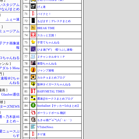
球 ]
いスタジアム
70
げぇ速
＠なんJまとめ
71
バイクと！
]
ふぇー速
72
もばます｜デレステまとめ
 ]
73
BREAK TIME
Jミュージアム
74
スカッと王国！
75
子育てちゃんねる
女子アナ画像速
報
76
ひま速(°∀°) -暇つぶし速報-
77
Ｚチャンネル＠ＶＩＰ
ロちゃんねる
ャンル ]
78
黄昏ちゃんねる
アダルトMeta
79
ジャンプ速報
 ]
80
カルチョまとめブログ
速報＠2ちゃ
んねる
81
阪神タイガースちゃんねる
画 ]
81
BABYMETAL TIMES
Glauber通信
83
鷹速@ホークスまとめブログ
球 ]
84
footballnet【サッカー5chまとめ】
ターズNEWS
]
85
ポーランドボール 翻訳
通～乃木坂46
86
もきゅ速(*´ω`*)人(´･ェ･｀)
まとめ～
86
VTuberNews
愛ニュースぷ
88
チゲ速
らす