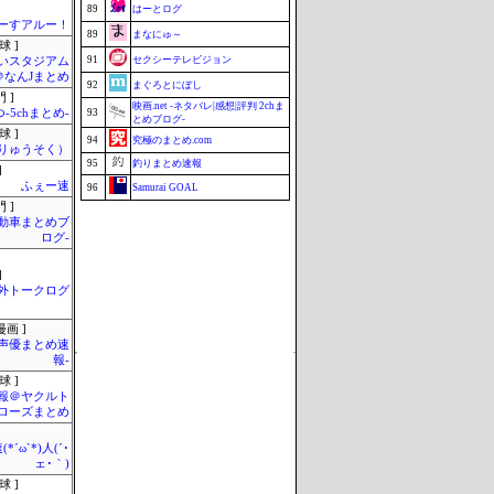
89
はーとログ
ーすアルー！
89
まなにゅ～
球 ]
91
セクシーテレビジョン
いスタジアム
＠なんJまとめ
92
まぐろとにぼし
 ]
映画.net -ネタバレ|感想|評判 2chま
-5chまとめ-
93
とめブログ-
球 ]
94
究極のまとめ.com
りゅうそく）
95
釣りまとめ速報
]
ふぇー速
96
Samurai GOAL
 ]
ミーハー総研（ミーハー総合研究
97
自動車まとめブ
所）
ログ-
98
マラソン速報
98
ZAPZAP!
]
外トークログ
100
じゃぽにか反応帳
Update 08/06 21:38
画 ]
-声優まとめ速
報-
球 ]
報＠ヤクルト
ローズまとめ
*´ω`*)人(´･
ェ･｀)
球 ]