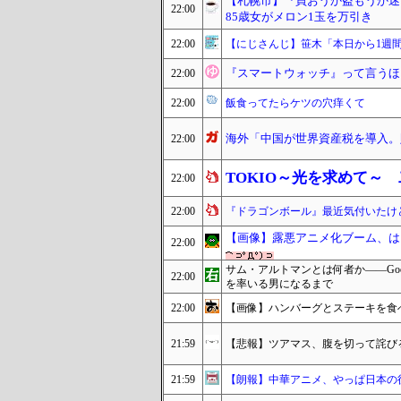
【札幌市】『買おうか盗もうか迷
22:00
85歳女がメロン1玉を万引き
22:00
【にじさんじ】笹木「本日から1週
『スマートウォッチ』って言うほ
22:00
22:00
飯食ってたらケツの穴痒くて
海外「中国が世界資産税を導入。
22:00
TOKIO～光を求めて～
22:00
22:00
『ドラゴンボール』最近気付いたけ
【画像】露悪アニメ化ブーム、は
22:00
サム・アルトマンとは何者か——Goo
22:00
を率いる男になるまで
22:00
【画像】ハンバーグとステーキを食
21:59
【悲報】ツアマス、腹を切って詫びる 。(誤)
21:59
【朗報】中華アニメ、やっぱ日本の