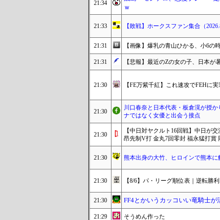
21:34
ｗ
21:33
【敗戦】ホークスファン集合（2026.8
21:31
【画像】爆乳の青山ひかる、小6の時
21:31
【悲報】最近のZの女の子、日本が
21:30
【FE万紫千紅】これ速攻でFEHに
川口春奈と日本代表・板倉滉が授か
21:30
ナではなく女優と出会う接点
【中日対ヤクルト16回戦】中日が交流
21:30
昂先制V打 金丸7回零封 福永猛打賞
21:30
熊本出身の大竹、ヒロインで熊本に
21:30
【8/6】パ・リーグ順位表｜逆転勝
FF4とかいうカッコいい竜騎士
21:30
21:29
そうめん作った