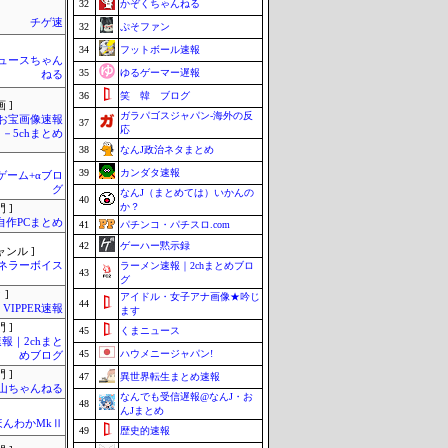
32
かぞくちゃんねる
チゲ速
32
ぷそファン
34
フットボール速報
ュースちゃん
35
ゆるゲーマー遅報
ねる
36
笑 韓 ブログ
 ]
ガラパゴスジャパン-海外の反
お宝画像速報
37
応
－5chまとめ
38
なんJ政治ネタまとめ
39
カンダタ速報
のゲーム+αブロ
グ
なんJ（まとめては）いかんの
40
か？
 ]
自作PCまとめ
41
パチンコ・パチスロ.com
42
ゲーハー黙示録
ャンル ]
ネラーボイス
ラーメン速報｜2chまとめブロ
43
グ
 ]
アイドル・女子アナ画像★吟じ
44
VIPPER速報
ます
 ]
45
くまニュース
報｜2chまと
45
ハウメニージャパン!
めブログ
 ]
47
異世界転生まとめ速報
山ちゃんねる
なんでも受信遅報@なんJ・お
48
んJまとめ
ほんわかMkⅡ
49
歴史的速報