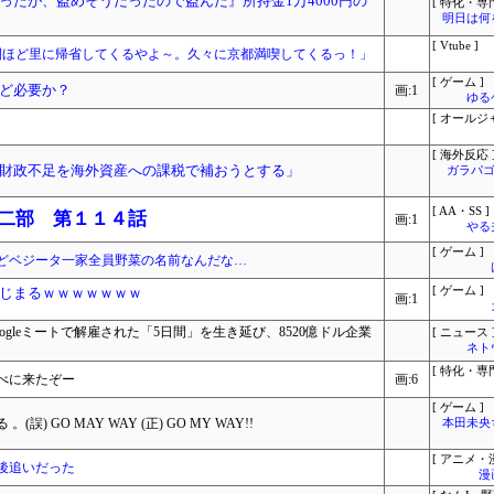
ったが、盗めそうだったので盗んだ』所持金1万4000円の
[ 特化・専門
明日は何
[ Vtube ]
間ほど里に帰省してくるやよ～。久々に京都満喫してくるっ！」
[ ゲーム ]
ど必要か？
画:1
ゆる
[ オールジ
[ 海外反応 
財政不足を海外資産への課税で補おうとする」
ガラパゴ
[ AA・SS ]
 二部 第１１４話
画:1
やる
[ ゲーム ]
どベジータ一家全員野菜の名前なんだな…
じまるｗｗｗｗｗｗｗ
[ ゲーム ]
画:1
gleミートで解雇された「5日間」を生き延び、8520億ドル企業
[ ニュース 
ネト
[ 特化・専門
べに来たぞー
画:6
[ ゲーム ]
 GO MAY WAY (正) GO MY WAY!!
本田未央
[ アニメ・漫
後追いだった
漫