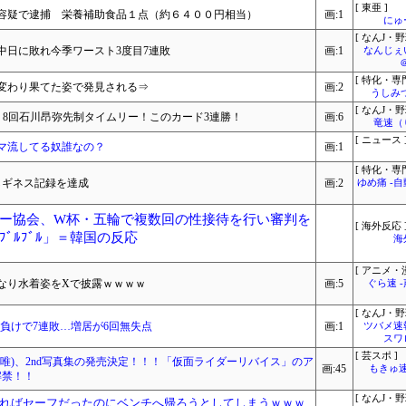
[ 東亜 ]
容疑で逮捕 栄養補助食品１点（約６４００円相当）
画:1
にゅ
[ なんJ・野
中日に敗れ今季ワースト3度目7連敗
画:1
なんじぇ
[ 特化・専門
、変わり果てた姿で発見される⇒
画:2
うしみつ
[ なんJ・野
クルト 8回石川昂弥先制タイムリー！このカード3連勝！
画:6
竜速（
[ ニュース 
マ流してる奴誰なの？
画:1
[ 特化・専門
走行しギネス記録を達成
画:2
ゆめ痛 -
ー協会、W杯・五輪で複数回の性接待を行い審判を
[ 海外反応 
ﾞﾙﾌﾞﾙ」＝韓国の反応
海
[ アニメ・漫
なり水着姿をXで披露ｗｗｗｗ
画:5
ぐら速 
[ なんJ・野
封負けで7連敗…増居が6回無失点
画:1
ツバメ速
スワ
[ 芸スポ ]
唯)、2nd写真集の発売決定！！！「仮面ライダーリバイス」のア
画:45
もきゅ速(
解禁！！
[ なんJ・野
ればセーフだったのにベンチへ帰ろうとしてしまうｗｗｗ