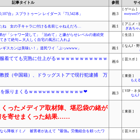
記事タイトル
参照
サ
[ ゲーム ]
『10,107台』スプラトゥーン レイダース「73,542本」
画:3
mutyun
[ アニメ・漫
たね 女の子キャラに付ける名前じゃねえだろ…
画:1
ぎあちゃ
弟が「シャワー貸して」「泊めて」と嫌がらせレベルの連続突
[ 生活 ]
してきて絶句←大人しく自宅の風呂に入れよ
[ なんJ・野
ンギスカンは美味い！」道民ワイ「ぷっwwww」
画:1
服着てても完熟に仕上がるｗｗｗｗｗｗｗｗｗｗｗ
[ 芸スポ ]
画:6
教授（中国籍）、ドラッグストアで現行犯逮捕 万
[ 東亜 ]
もえる
ツを振りまくるｗｗｗwｗｗｗｗｗｗｗｗ❤
[ VIP・ネタ
画:3
なん
まくったメディア取材陣、堪忍袋の緒が
[ 東亜 ]
情を寄せまくった結果……
定なら降板ドミノ 被害者があえて〝最強〟労働組合を頼ったワ
[ 芸スポ ]