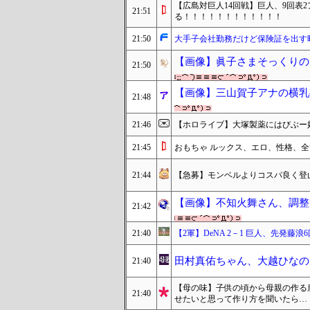
【広島対巨人14回戦】巨人、9回表
21:51
る！！！！！！！！！！！！
21:50
大手子会社勤務だけど保険証を出す
【画像】眞子さまそっくりの
21:50
【画像】三山賀子アナの横乳
21:48
21:46
【ホロライブ】大塚製薬にはびぶー
21:45
おもちゃ ルックス、エロ、性格、
21:44
【急募】モンベルよりコスパ良く登
【画像】不知火舞さん、調整
21:42
21:40
【2軍】DeNA 2－1 巨人、先発
田村真佑ちゃん、大越ひなの
21:40
【母の味】子供の頃から母親の作る
21:40
せたいと思って作り方を聞いたら…