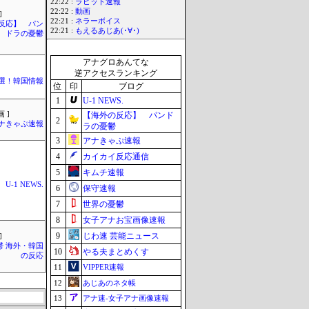
22:22 :
ラビット速報
22:22 :
動画
]
22:21 :
ネラーボイス
反応】 パン
22:21 :
もえるあじあ(･∀･)
ドラの憂鬱
アナグロあんてな
逆アクセスランキング
選！韓国情報
位
印
ブログ
1
U-1 NEWS.
 ]
【海外の反応】 パンド
2
ナきゃぷ速報
ラの憂鬱
3
アナきゃぷ速報
4
カイカイ反応通信
5
キムチ速報
U-1 NEWS.
6
保守速報
7
世界の憂鬱
8
女子アナお宝画像速報
9
じわ速 芸能ニュース
]
鬱 海外・韓国
10
やる夫まとめくす
の反応
11
VIPPER速報
12
あじあのネタ帳
13
アナ速‐女子アナ画像速報