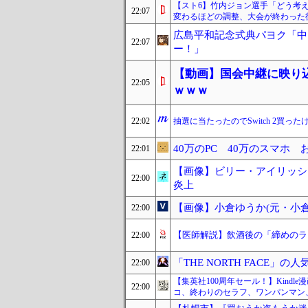
【スト6】竹内ジョン選手「どう考
22:07
変わるほどの調整、大会が終わった
広島平和記念式典パヨク「中
22:07
ー！」
【動画】国会中継に映り
22:05
ｗｗｗ
22:02
抽選に当たったのでSwitch 2買
40万のPC 40万のスマホ
22:01
【画像】ビリー・アイリッシ
22:00
炎上
【画像】小倉ゆうか(元・小
22:00
【医師解説】飲酒後の「締めのラ
22:00
「THE NORTH FACE」の
22:00
【集英社100周年セール！】Kind
22:00
コ、終わりのセラフ、ワンパンマン