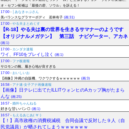
オ・セフン候補は「最後の砦、ソウル」を訴える！
17:00
-
│あなきゃぷさん
美バランスなグラマーボディ 若林有子
(画:31)
17:00
-
やる夫まとめくす
【R-18】やる夫は裏の世界を生きるサマナーのようです
【オリジナルメガテン】 第三話 ナビゲーター、アカネ
(画:1)
17:00
-
カンダタ速報
ワイ、FF10をプレイし泣く
(画:1)
17:00
-
ファ板速報
サロモンの靴、履き心地が良すぎる
17:00
-
おいしいお
【画像】沖縄の自販機、ワクワクするｗｗｗｗｗｗ
(画:3)
16:58
-
アナ速‐女子アナ画像速報
【画像】日テレに出てたILLITウォンヒのAカップ胸がたまら
んな
(画:25)
16:57
-
婚外ちゃんねる
好きな甘いパン🍞
(画:1)
16:57
-
もえるあじあ(･∀･)
【！】高市政権の消費税減税 合同会議で反対した９人（自
民党議員）が晒されてしまうｗｗｗｗｗｗ