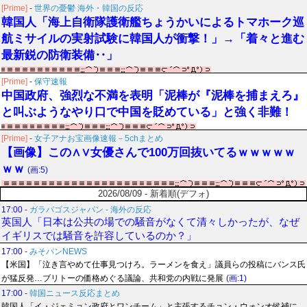
[Prime]
-
世界の憂鬱 海外・韓国の反応
韓国人「海上自衛隊護衛艦ちょうかいによるトマホーク巡
航ミサイルの実射試験に韓国人が衝撃！」→「着々と進む
最新鋭の防衛装備‥」
[Prime]
-
保守速報
中国政府、強烈な不満を表明「泥棒が『泥棒を捕まえろ』
と叫ぶようなやり口で中国を貶めている」と強く非難！
[Prime]
-
女子アナお宝画像速報－5chまとめ
【画像】この∧∨女優さんで100万回抜いてるｗｗｗｗｗ
ｗｗ
(画:5)
2026/08/09 - 新着順(デフォ)
17:00
-
ガラパゴスジャパン - 海外の反応
英国人「日本は公共の場での騒音がなくて清々しかったが、なぜ
イギリスでは騒音を許容しているのか？」
17:00
-
みそパンNEWS
【米国】「泣き言やめて仕事見つけろ。ラーメンを食え」議員らの投稿にバンス氏
が猛反発…ブリトーの価格めぐる議論、共和党の内戦に発展
(画:1)
17:00
-
韓国ニュース反応まとめ
韓国人「イ・ジェミョン政府とワンチーム」と主張するチョン・ウォンオ候補に、