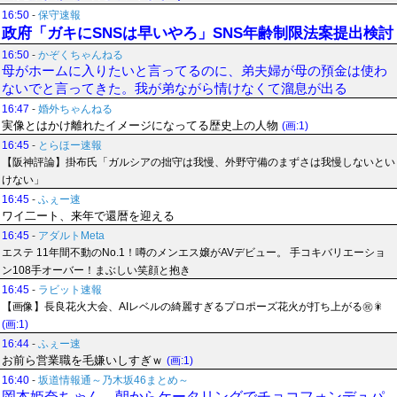
16:50
-
保守速報
政府「ガキにSNSは早いやろ」SNS年齢制限法案提出検討
16:50
-
かぞくちゃんねる
母がホームに入りたいと言ってるのに、弟夫婦が母の預金は使わ
ないでと言ってきた。我が弟ながら情けなくて溜息が出る
16:47
-
婚外ちゃんねる
実像とはかけ離れたイメージになってる歴史上の人物
(画:1)
16:45
-
とらほー速報
【阪神評論】掛布氏「ガルシアの拙守は我慢、外野守備のまずさは我慢しないとい
けない」
16:45
-
ふぇー速
ワイ二ート、来年で還暦を迎える
16:45
-
アダルトMeta
エステ 11年間不動のNo.1！噂のメンエス嬢がAVデビュー。 手コキバリエーショ
ン108手オーバー！まぶしい笑顔と抱き
16:45
-
ラビット速報
【画像】長良花火大会、AIレベルの綺麗すぎるプロポーズ花火が打ち上がる㊗🎇
(画:1)
16:44
-
ふぇー速
お前ら営業職を毛嫌いしすぎｗ
(画:1)
16:40
-
坂道情報通～乃木坂46まとめ～
岡本姫奈ちゃん、朝からケータリングでチョコフォンデュパ