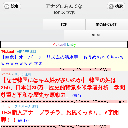
アナグロあんてな
設定
検索
for スマホ
TOP
前の日(08/08)
NEXT
P
i
c
k
u
p
!
!
E
n
t
r
y
[Pickup]
-
VIPPER速報
【画像】オーバーツーリズムの清水寺、もうめちゃくちゃｗ
ｗｗｗｗｗｗｗ
(画:3)
[Prime]
-
キムチ速報
【なぜ韓国にはキム姓が多いのか】 韓国の姓は
250、日本は30万…歴史的背景を米学者分析「学問
尊重と平和な歴史が原動力」
(画:1)
[Prime]
-
アナきゃぷ速報
TBS新人アナ ブラチラ、お尻くっきり、Y字開
脚！！
(画:17)