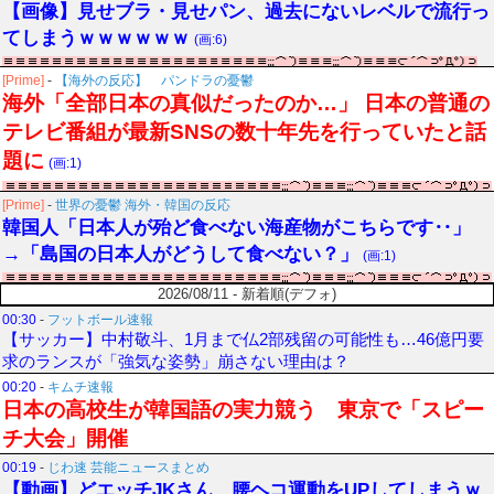
【画像】見せブラ・見せパン、過去にないレベルで流行っ
てしまうｗｗｗｗｗｗ
(画:6)
[Prime]
-
【海外の反応】 パンドラの憂鬱
海外「全部日本の真似だったのか…」 日本の普通の
テレビ番組が最新SNSの数十年先を行っていたと話
題に
(画:1)
[Prime]
-
世界の憂鬱 海外・韓国の反応
韓国人「日本人が殆ど食べない海産物がこちらです‥」
→「島国の日本人がどうして食べない？」
(画:1)
2026/08/11 - 新着順(デフォ)
00:30
-
フットボール速報
【サッカー】中村敬斗、1月まで仏2部残留の可能性も…46億円要
求のランスが「強気な姿勢」崩さない理由は？
00:20
-
キムチ速報
日本の高校生が韓国語の実力競う 東京で「スピー
チ大会」開催
00:19
-
じわ速 芸能ニュースまとめ
【動画】どエッチJKさん、腰ヘコ運動をUPしてしまうｗ