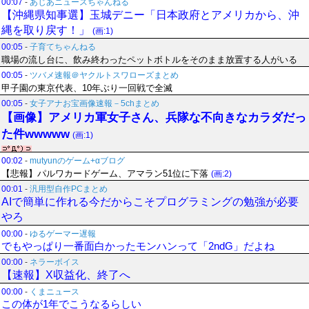
00:07
-
あじあニュースちゃんねる
【沖縄県知事選】玉城デニー「日本政府とアメリカから、沖
縄を取り戻す！」
(画:1)
00:05
-
子育てちゃんねる
職場の流し台に、飲み終わったペットボトルをそのまま放置する人がいる
00:05
-
ツバメ速報＠ヤクルトスワローズまとめ
甲子園の東京代表、10年ぶり一回戦で全滅
00:05
-
女子アナお宝画像速報－5chまとめ
【画像】アメリカ軍女子さん、兵隊な不向きなカラダだっ
た件wwwww
(画:1)
00:02
-
mutyunのゲーム+αブログ
【悲報】パルワカードゲーム、アマラン51位に下落
(画:2)
00:01
-
汎用型自作PCまとめ
AIで簡単に作れる今だからこそプログラミングの勉強が必要
やろ
00:00
-
ゆるゲーマー遅報
でもやっぱり一番面白かったモンハンって「2ndG」だよね
00:00
-
ネラーボイス
【速報】X収益化、終了へ
00:00
-
くまニュース
この体が1年でこうなるらしい