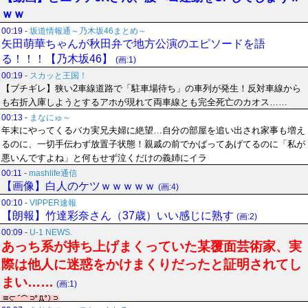
ｗｗ
00:19
-
坂道情報通～乃木坂46まとめ～
矢田萌華ちゃんが秋田弁で地方公演のエピソードを語
る！！！【乃木坂46】
(画:1)
00:19
-
スカッと王国！
【ブチギレ】狭い2車線道路で「駐車場待ち」の車列が発生！反対車線から
も右折入庫しようとするアホが現れて両車線とも完全死亡のカオス……
00:13
-
まなにゅ～
年末にやってくるバカ実兄夫婦に絶望…自分の部屋を追い出され家事も増え
るのに、一切手伝わず放置子状態！親戚の前でかばってあげてるのに「私が
悪いんですよね」と何もせず泣くだけの義姉にイラ
00:11
-
mashlife通信
【画像】白人のケツｗｗｗｗｗ
(画:4)
00:10
-
VIPPER速報
【朗報】竹達彩奈さん（37歳）いい感じに熟す
(画:2)
00:09
-
U-1 NEWS.
あっち系が持ち上げまくっていた某覆面芸術家、実
際は他人に迷惑をかけまくりだったと証明されてし
まい……
(画:1)