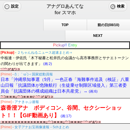
アナグロあんてな
設定
検索
for スマホ
TOP
前の日(08/10)
NEXT
P
i
c
k
u
p
!
!
E
n
t
r
y
[Pickup]
-
２ちゃんねるニュース超速まとめ＋
中核連・伊佐氏「木下秘書と松井氏の会議から高市事務所とサナエトークン
の関わりが出てきます」
(画:2)
[Prime]
-
/)；｀ω´)＜国家総動員報
日本「沖縄県知事選（9月」一色正春「海難事件追及（検証」八重
山日報「抗議団体が危険航行（生徒乗せ制限区域侵入」第三者委
員会「抗議団体の構成組織は日本共産党」→
(画:6)
[Prime]
-
アナきゃぷ速報
森香澄アナ ボディコン、谷間、セクシーショッ
ト！！【GIF動画あり】
(画:17)
[Prime]
-
女子アナお宝画像速報－5chまとめ