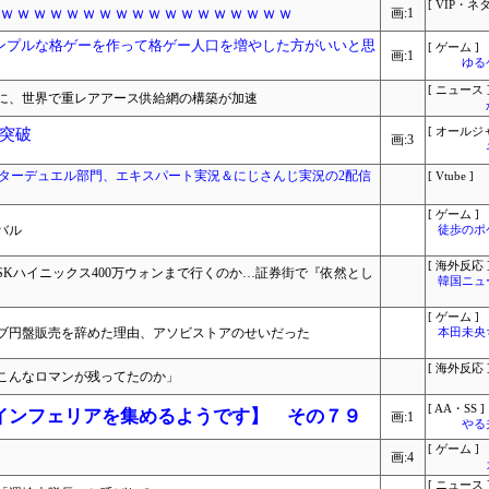
[ VIP・ネタ
ｗｗｗｗｗｗｗｗｗｗｗｗｗｗｗｗｗｗ
画:1
ンプルな格ゲーを作って格ゲー人口を増やした方がいいと思
[ ゲーム ]
画:1
ゆる
[ ニュース 
に、世界で重レアアース供給網の構築が加速
突破
[ オールジ
画:3
マスターデュエル部門、エキスパート実況＆にじさんじ実況の2配信
[ Vtube ]
[ ゲーム ]
バル
徒歩のポ
[ 海外反応 
SKハイニックス400万ウォンまで行くのか…証券街で『依然とし
韓国ニュ
[ ゲーム ]
ブ円盤販売を辞めた理由、アソビストアのせいだった
本田未央
[ 海外反応 
こんなロマンが残ってたのか」
[ AA・SS ]
インフェリアを集めるようです】 その７９
画:1
やる
[ ゲーム ]
画:4
[ ニュース 