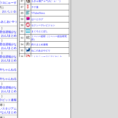
87
もきゅ速(*´ω`*)人(´･ェ･｀)
ウヨにゅーす
87
チゲ速
 ]
おいしいお
89
VTuberNews
90
はーとログ
あじあ(･∀･)
90
セクシーテレビジョン
 ]
92
まぐろとにぼし
受信遅報@な
・おんJまとめ
ミーハー総研（ミーハー総合研究
93
所）
 ]
受信遅報@な
94
釣りまとめ速報
・おんJまとめ
95
ねこのあまやどり
 ]
受信遅報@な
96
こんなニュースにでくわした
・おんJまとめ
97
究極のまとめ.com
97
マラソン速報
外ちゃんねる
99
まとめCUP
外ちゃんねる
99
ZAPZAP!
 ]
101
Samurai GOAL
受信遅報@な
・おんJまとめ
Update 08/08 18:38
 ]
ラビット速報
球 ]
いスタジアム
＠なんJまとめ
球 ]