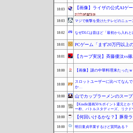
【画像】ライザの公式AIゲ
18:03
18:03
マジで衝撃を受けたテレビのニュー
18:02
なぜDLCは昔ほど「最初から入れ
PCゲーム「まず20万円以上
18:01
【カープ実況】斉藤優汰vs篠
18:01
【画像】謎の中華料理来たったｗ
18:00
スロットユーザーに比べてなんで
18:00
か…
山でカップラーメンのスープ
18:00
【Kindle漫画50％ポイント還元と
18:00
ー朴、バトルスタディーズ、リクド
【何回いけるかな？】豚骨ラ
18:00
18:00
明日童貞卒業するけど質問ある？