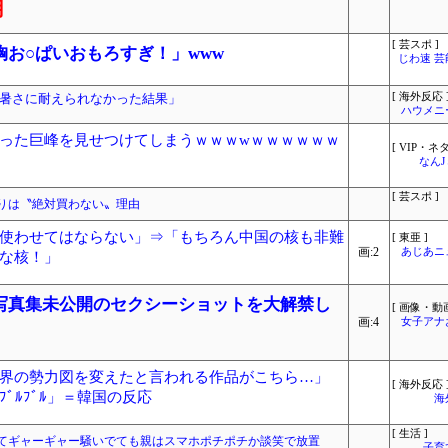
用
[ 芸スポ ]
お○ぱいおもろすぎ！」www
じわ速 
暑さに耐えられなかった結果」
[ 海外反応 
ハウメニ
った巨峰を見せつけてしまうｗｗｗwｗｗｗｗｗｗ
[ VIP・ネタ
なん
[ 芸スポ ]
りは〝絶対買わない〟理由
使わせてはならない」⇒「もちろん中国の核も非難
[ 東亜 ]
画:2
あじあニ
な核！」
写真集未公開のセクシーショットを大解禁し
[ 画像・動画
画:4
女子アナ
界の勢力図を変えたと言われる作品がこちら…」
[ 海外反応 
ﾞﾙﾌﾞﾙ」＝韓国の反応
海
[ 生活 ]
てギャーギャー騒いでても親はスマホポチポチか談笑で放置
子育