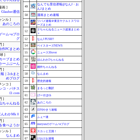
なんでも受信遅報@なんJ・お
49
画 ]
んJまとめ
Glauber通信
50
漫画まとめ速報
ャンル ]
ツバメ速報＠東京ヤクルトスワロ
51
あのころの
ーズまとめ
２ちゃんねるニュース超速まとめ
52
＋
のゲーム+αブロ
グ
52
なんJ PUSH!!
 ]
54
ベイスターズNEWS
自作PCまとめ
55
ニュース30over
球 ]
カープまとめ
56
ほんわか2ちゃんねる
| かーぷぶーん
57
婚外ちゃんねる
 ]
報｜2chまと
58
なんまめ
めブログ
59
歴史的速報
チンコ ]
60
まるっと翻訳
ンコ・パチス
ロ.com
61
げーすぽch
 ]
62
あのころの
山ちゃんねる
63
日刊やきう速報
ほんわかMkⅡ
64
ふぇー速
 ]
65
mutyunのゲーム+αブログ
を食べようか
ャンル ]
66
スカッと王国！
なんまめ
67
けおけお速報