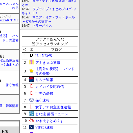
18:47 :
女子アナお宝画像速報－5chま
ュースちゃん
とめ
ねる
18:47 :
ラブライブ！まとめブログ ぷ
ちそく！！
ャンル ]
18:47 :
マニア・オブ・フットボール
BREAK TIME
〜名将からの提言〜
18:47 :
ネラーボイス
]
反応】 パン
アナグロあんてな
ドラの憂鬱
逆アクセスランキング
位
印
ブログ
1
U-1 NEWS.
 ]
お宝画像速報
2
アナきゃぷ速報
－5chまとめ
【海外の反応】 パンド
3
ラの憂鬱
4
キムチ速報
]
保守速報
5
カイカイ反応通信
6
世界の憂鬱
7
保守速報
選！韓国情報
8
女子アナお宝画像速報
9
じわ速 芸能ニュース
10
やる夫まとめくす
11
VIPPER速報
イト名