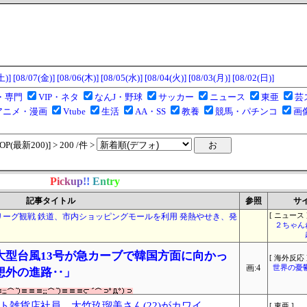
土)]
[08/07(金)]
[08/06(木)]
[08/05(水)]
[08/04(火)]
[08/03(月)]
[08/02(日)]
・専門
VIP・ネタ
なんJ・野球
サッカー
ニュース
東亜
芸
アニメ・漫画
Vtube
生活
AA・SS
教養
競馬・パチンコ
画
(最新200)] > 200 /件 >
P
i
c
k
u
p
!
!
E
n
t
r
y
記事タイトル
参照
サ
Jリーグ観戦 鉄道、市内ショッピングモールを利用 発熱やせき、発
[ ニュース 
２ちゃん
大型台風13号が急カーブで韓国方面に向かっ
[ 海外反応 
画:4
世界の憂
想外の進路‥」
雑貨店社員、大竹玖瑠美さん(22)がカワイ
[ 東亜 ]