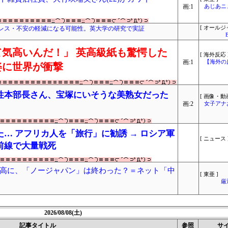
画:1
あじあニ
レス・不安の軽減になる可能性。英大学の研究で実証
[ オールジ
気高いんだ！」 英高級紙も驚愕した
[ 海外反応 
画:1
【海外の
姿に世界が衝撃
性本部長さん、宝塚にいそうな美熟女だった
[ 画像・動画
画:2
女子アナ
… アフリカ人を「旅行」に勧誘 → ロシア軍
[ ニュース 
前線で大量戦死
高に、「ノージャパン」は終わった？＝ネット「中
[ 東亜 ]
厳
2026/08/08(土)
記事タイトル
参照
サ