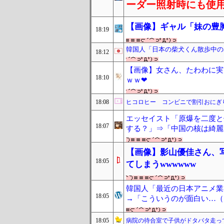
ーダー照射時にも使
【画像】ギャル「妹の豊胸
18:19
韓国人「日本の柴犬くん散歩中の
18:12
【画像】女さん、たわわに実
18:10
ｗｗ❤
18:08
ヒコロヒー コンビニで割引おにぎ
エッセイスト「原爆を二度と
18:07
する？」⇒「中国の核は綺麗
【画像】影山優佳さん、
18:05
てしまうwwwwww
韓国人「最近の日本アニメ業
18:05
→「こういうのが面白い…（ﾌ
18:05
病院の待合室で子供がドタバタ走っ