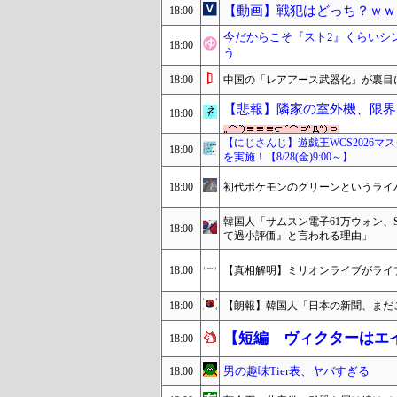
【動画】戦犯はどっち？ｗｗ
18:00
今だからこそ『スト2』くらいシ
18:00
う
18:00
中国の「レアアース武器化」が裏目
【悲報】隣家の室外機、限界
18:00
【にじさんじ】遊戯王WCS2026
18:00
を実施！【8/28(金)9:00～】
18:00
初代ポケモンのグリーンというライ
韓国人「サムスン電子61万ウォン、
18:00
て過小評価』と言われる理由」
18:00
【真相解明】ミリオンライブがライ
18:00
【朗報】韓国人「日本の新聞、まだ
【短編 ヴィクターはエ
18:00
男の趣味Tier表、ヤバすぎる
18:00