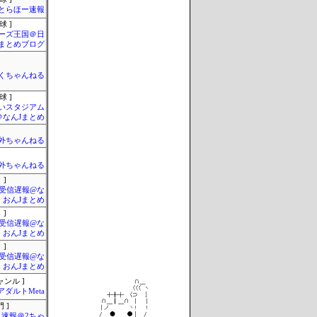
とらほー速報
球 ]
ーズ王国＠日
まとめブログ
くちゃんねる
球 ]
いスタジアム
＠なんJまとめ
外ちゃんねる
外ちゃんねる
 ]
受信遅報@な
・おんJまとめ
 ]
受信遅報@な
・おんJまとめ
 ]
受信遅報@な
・おんJまとめ
ャンル ]
アダルトMeta
 ]
速報＠2ちゃ