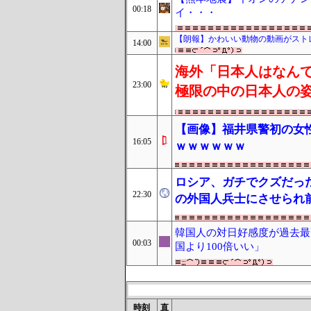
00:18
イ・・・
【朗報】かわいい動物の動画がスト
14:00
海外「日本人はなんて
23:00
極限の中の日本人の
【画像】福井県警初の女
16:05
ｗｗｗｗｗｗ
ロシア、ガチでクズだった
22:30
の外国人兵士にさせられ
韓国人の対日好感度が過去最
00:03
国より100倍いい」
時刻
直