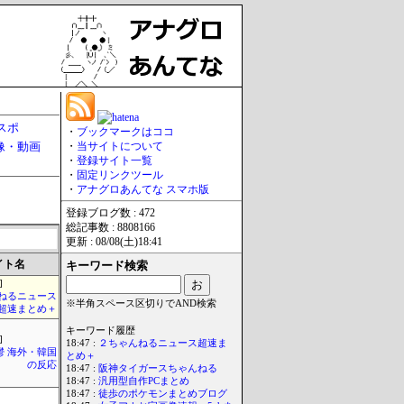
スポ
・
ブックマークはココ
像・動画
・
当サイトについて
・
登録サイト一覧
・
固定リンクツール
・
アナグロあんてな スマホ版
登録ブログ数 : 472
総記事数 : 8808166
更新 : 08/08(土)18:41
イト名
キーワード検索
]
ねるニュース
※半角スペース区切りでAND検索
超速まとめ＋
キーワード履歴
]
18:47 :
２ちゃんねるニュース超速ま
鬱 海外・韓国
とめ＋
の反応
18:47 :
阪神タイガースちゃんねる
18:47 :
汎用型自作PCまとめ
18:47 :
徒歩のポケモンまとめブログ