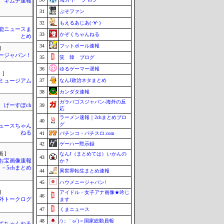
キムチ速報
31
ぷそファン
32
もえるあじあ(･∀･)
芸能ニュースま
33
かぞくちゃんねる
とめ
34
フットボール速報
]
ージャパン！
35
笑 韓 ブログ
36
ゆるゲーマー遅報
 ]
37
なんJ政治ネタまとめ
Jミュージアム
38
カンダタ速報
ガラパゴスジャパン-海外の反
げーすぽch
39
応
ラーメン速報｜2chまとめブロ
40
グ
ュースちゃん
ねる
41
パチンコ・パチスロ.com
42
ゲーハー黙示録
 ]
なんJ（まとめては）いかんの
43
お宝画像速報
か？
－5chまとめ
44
異世界転生まとめ速報
45
ハウメニージャパン!
]
アイドル・女子アナ画像★吟じ
46
外トークログ
ます
47
くまニュース
48
/)；｀ω´)＜国家総動員報
てちゃんねる