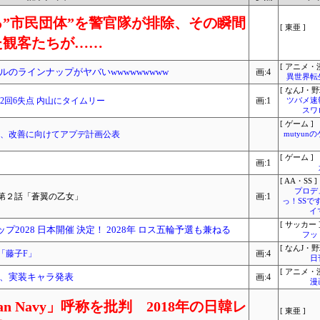
”市民団体”を警官隊が排除、その瞬間
[ 東亜 ]
た観客たちが……
[ アニメ・漫
のラインナップがヤバいwwwwwwwww
画:4
異世界転
[ なんJ・野
2回6失点 内山にタイムリー
画:1
ツバメ速
スワ
[ ゲーム ]
RLD』、改善に向けてアプデ計画公表
mutyun
[ ゲーム ]
画:1
[ AA・SS ]
プロデ
第２話「蒼翼の乙女」
画:1
っ！SSで
イ
[ サッカー 
プ2028 日本開催 決定！ 2028年 ロス五輪予選も兼ねる
フッ
[ なんJ・野
「藤子F」
画:4
日
[ アニメ・漫
ボ、実装キャラ発表
画:4
漫
n Navy」呼称を批判 2018年の日韓レ
[ 東亜 ]