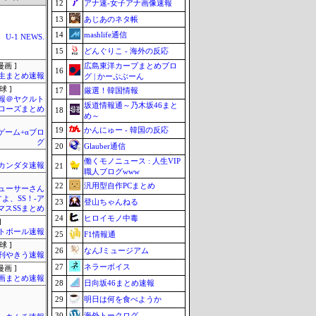
12
アナ速‐女子アナ画像速報
13
あじあのネタ帳
14
mashlife通信
U-1 NEWS.
15
どんぐりこ - 海外の反応
広島東洋カープまとめブロ
画 ]
16
生まとめ速報
グ | かーぷぶーん
球 ]
17
厳選！韓国情報
報＠ヤクルト
坂道情報通～乃木坂46まと
ローズまとめ
18
め～
19
かんにゅー - 韓国の反応
のゲーム+αブロ
グ
20
Glauber通信
働くモノニュース : 人生VIP
カンダタ速報
21
職人ブログwww
22
汎用型自作PCまとめ
ューサーさん
すよ、SS！-ア
23
登山ちゃんねる
マスSSまとめ
24
ヒロイモノ中毒
]
トボール速報
25
F1情報通
球 ]
26
なんJミュージアム
刊やきう速報
27
ネラーボイス
画 ]
画まとめ速報
28
日向坂46まとめ速報
29
明日は何を食べようか
30
海外トークログ