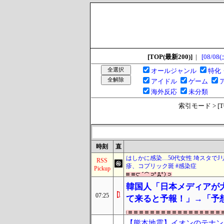
[TOP(最新200)]
|
[08/08(
オールジャンル
特化
アイドル
ゲーム
海外反応
未分類
索引モード > [TOP
時刻
直
はしかに感染…50代女性 埼スタで
RSS
疹、コプリック斑 #感染症
Pickup
韓国人「日本メディアが
07:25
て来ると予報！」→「予
【熊本地震】イオンのテナント