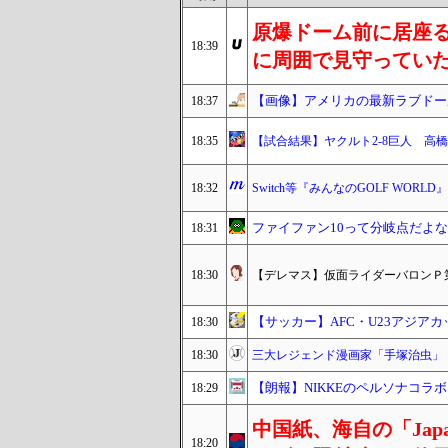
原爆ドーム前に居座る
18:39
に周囲で見守ってい
【画像】アメリカの最新ラブドール
18:37
18:35
【試合結果】ヤクルト2-8巨人 高橋
18:32
Switch等『みんなのGOLF WO
ファイファン10って分岐点だよな
18:31
18:30
【デレマス】仮面ライダーバロンＰ
【サッカー】AFC・U23アジアカッ
18:30
18:30
三大レジェンド漫画家「手塚治虫」
【朗報】NIKKEのペルソナコラ
18:29
中国紙、海自の「Japa
18:20