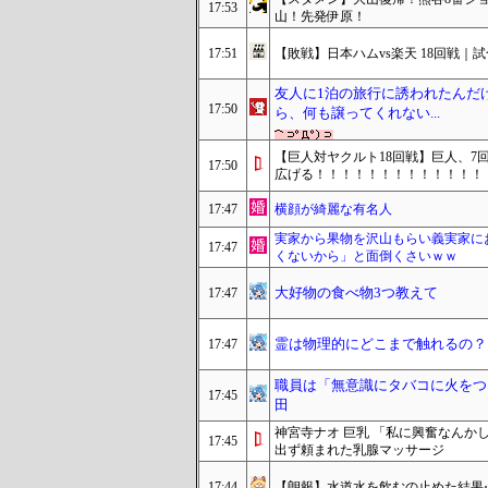
17:53
山！先発伊原！
17:51
【敗戦】日本ハムvs楽天 18回戦｜試
友人に1泊の旅行に誘われたんだ
17:50
ら、何も譲ってくれない...
【巨人対ヤクルト18回戦】巨人、7
17:50
広げる！！！！！！！！！！！！！
17:47
横顔が綺麗な有名人
実家から果物を沢山もらい義実家に
17:47
くないから」と面倒くさいｗｗ
大好物の食べ物3つ教えて
17:47
霊は物理的にどこまで触れるの？
17:47
職員は「無意識にタバコに火をつ
17:45
田
神宮寺ナオ 巨乳 「私に興奮なんか
17:45
出ず頼まれた乳腺マッサージ
17:44
【朗報】水道水を飲むの止めた結果