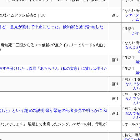
[ なんJ・野
合後ハムファン反省会｜8/8
画:3
ファイタ
ハム
けど、意見が割れて中止になった。倹約家と旅行計画した
[ 生活 ]
かぞ
[ なんJ・野
回裏無死二三塁から佐々木俊輔の2点タイムリーでリードを6点に
なんじぇ
！
[ 生活 ]
画:1
婚
おすそ分けした→義母「あちらさん（私の実家）に貸しは作りた
[ 生活 ]
婚
[ VIP・ネタ
画:1
なんでも
んJ
[ VIP・ネタ
画:1
なんでも
んJ
[ VIP・ネタ
けた」という趣旨の説明 県が緊急の記者会見で明らかに 秋
画:1
なんでも
んJ
しないでしょ？」 離婚して出戻ったシングルマザーの姉。母乳が
[ オールジ
[ 特化・専門
⋯
ダイエット