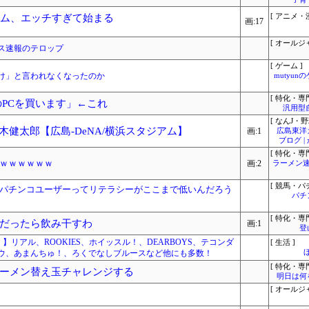
ーム、エッチすぎて始まる
[ アニメ・漫
画:17
[ オールジ
ス速報のテロップ
[ ゲーム ]
とけ」と言われなくなったのか
mutyun
[ 特化・専門
のPCを買います」←これ
汎用型
[ なんJ・野
木健太郎【広島-DeNA/横浜スタジアム】
画:1
広島東洋
ブログ 
[ 特化・専門
ｗｗｗｗｗｗ
画:2
ラーメン速
[ 競馬・パ
パチンコユーザーってリテラシーがここまで低いんだろう
パチ
[ 特化・専門
だったら飲み干すわ
画:1
登
か！】リアル、ROOKIES、ホイッスル！、DEARBOYS、テコンダ
[ 生活 ]
ウ、あまんちゅ！、ろくでなしブルースなど他にも多数！
[ 特化・専門
ーメン替え玉チャレンジする
明日は何
[ オールジ