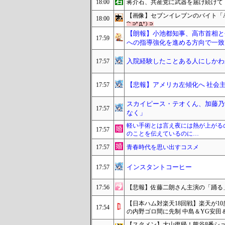
18:00
蒋介石、共産党に武器を届け続けて
【画像】セブンイレブンのバイト「
18:00
【朗報】小池都知事、高市首相と
17:59
への指導強化を進める方向で一致
入院経験したことある人にしかわ
17:57
【悲報】アメリカ左傾化へ 社会
17:57
スカイピース・テオくん、加藤乃
17:57
なく」
軽い手術とは言え夜には熱が上がる
17:57
のことを伝えているのに…
17:57
青春時代を思い出すコスメ
インスタントコーヒー
17:57
17:56
【悲報】佐藤二朗さん主演の「踊る」
【日本ハム対楽天18回戦】楽天が10
17:54
の内野ゴロ間に先制 中島＆YG安田
【スタメン】大山復帰！熊谷8番シ