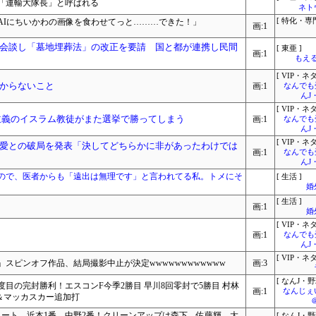
「運輸大隊長」と呼ばれる
ネト
AIにちいかわの画像を食わせてっと………できた！」
[ 特化・専門
画:1
会談し「墓地埋葬法」の改正を要請 国と都が連携し民間
[ 東亜 ]
画:1
もえる
[ VIP・ネタ
からないこと
画:1
なんでも
んJ
[ VIP・ネタ
主義のイスラム教徒がまた選挙で勝ってしまう
画:1
なんでも
んJ
[ VIP・ネタ
愛との破局を発表「決してどちらかに非があったわけでは
画:1
なんでも
んJ
ので、医者からも「遠出は無理です」と言われてる私。トメにそ
[ 生活 ]
婚
[ 生活 ]
画:1
婚
[ VIP・ネタ
画:1
なんでも
んJ
[ VIP・ネタ
スピンオフ作品、結局撮影中止が決定wwwwwwwwwwww
画:3
[ なんJ・野
度目の完封勝利！エスコンF今季2勝目 早川8回零封で5勝目 村林
画:1
なんじぇ
＆マッカスカー追加打
ョート、近本1番、中野2番！クリーンアップは森下、佐藤輝、大
[ なんJ・野