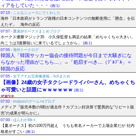
ィアをしていた・・・
(画:1)
07:15
-
こんなニュースにでくわした
海外「日本政府がトランプ政権の日本コンテンツの無断使用に「懸念」を伝
えたぞ」 海外の反応
07:07
-
鷹速@ホークスまとめブログ
ホークス優勝マジック35 小久保監督も満足の結果「めちゃくちゃ大きい。
向こうは3連勝狙いに来ているでしょうから」
(画:1)
07:05
-
海外トークログ
韓国人「韓国サッカー協会の接待問題が今日まで大騒ぎにな
らなかった理由がこちら…」→「処罰すべき…（ﾌﾞﾙﾌﾞﾙ」＝
韓国の反応
07:05
-
女子アナお宝画像速報－5chまとめ
【画像】24歳の女子タクシードライバーさん、めちゃくち
ゃ可愛いと話題にｗｗｗｗｗｗ
(画:1)
07:02
-
mutyunのゲーム+αブログ
メディア『販売本数の9割が過去作？カプコン好決算で驚異的な“リピート販
売”の成果が明らかに』
07:00
-
ほんわかMkⅡ
【夏ボーナス】初の100万円超え うちも有名メーカーで上場企業だが 社内
格差がすごい
(画:1)