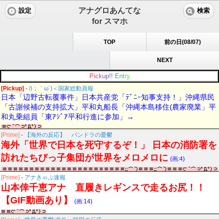
アナグロあんてな
設定
検索
for スマホ
TOP
前の日(08/07)
NEXT
P
i
c
k
u
p
!
!
E
n
t
r
y
[Pickup]
-
/)；｀ω´)＜国家総動員報
日本「辺野古転覆事件」日本共産党「ﾃﾞﾆｰ知事支持！」沖縄県民
「古謝候補の支持拡大」平和丸船長「沖縄本島移住(農家廃業」平
和丸乗組員「東ｱｼﾞｱ平和行進に参加」→
[Prime]
-
【海外の反応】 パンドラの憂鬱
海外「世界で日本を死守するぞ！」 日本の消防署を
訪れたちびっ子集団が世界をメロメロに
(画:4)
[Prime]
-
アナきゃぷ速報
山本倖千恵アナ 直履きレギンスで走るお尻！！
【GIF動画あり】
(画:14)