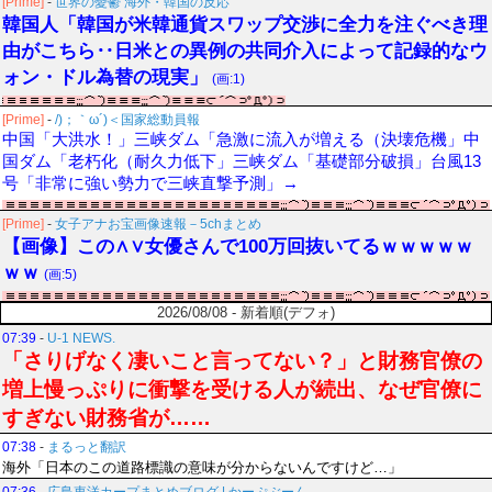
[Prime]
-
世界の憂鬱 海外・韓国の反応
韓国人「韓国が米韓通貨スワップ交渉に全力を注ぐべき理
由がこちら‥日米との異例の共同介入によって記録的なウ
ォン・ドル為替の現実」
(画:1)
[Prime]
-
/)；｀ω´)＜国家総動員報
中国「大洪水！」三峡ダム「急激に流入が増える（決壊危機」中
国ダム「老朽化（耐久力低下」三峡ダム「基礎部分破損」台風13
号「非常に強い勢力で三峡直撃予測」→
[Prime]
-
女子アナお宝画像速報－5chまとめ
【画像】この∧∨女優さんで100万回抜いてるｗｗｗｗｗ
ｗｗ
(画:5)
2026/08/08 - 新着順(デフォ)
07:39
-
U-1 NEWS.
「さりげなく凄いこと言ってない？」と財務官僚の
増上慢っぷりに衝撃を受ける人が続出、なぜ官僚に
すぎない財務省が……
07:38
-
まるっと翻訳
海外「日本のこの道路標識の意味が分からないんですけど…」