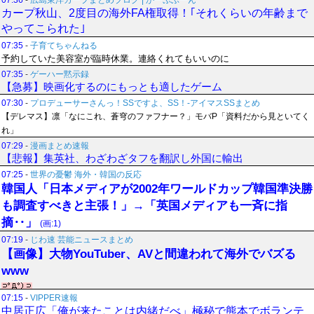
07:36
-
広島東洋カープまとめブログ | かーぷぶーん
カープ秋山、2度目の海外FA権取得！｢それくらいの年齢まで
やってこられた｣
07:35
-
子育てちゃんねる
予約していた美容室が臨時休業。連絡くれてもいいのに
07:35
-
ゲーハー黙示録
【急募】映画化するのにもっとも適したゲーム
07:30
-
プロデューサーさんっ！SSですよ、SS！-アイマスSSまとめ
【デレマス】凛「なにこれ、蒼穹のファフナー？」モバP「資料だから見といてく
れ」
07:29
-
漫画まとめ速報
【悲報】集英社、わざわざタフを翻訳し外国に輸出
07:25
-
世界の憂鬱 海外・韓国の反応
韓国人「日本メディアが2002年ワールドカップ韓国準決勝
も調査すべきと主張！」→「英国メディアも一斉に指
摘‥」
(画:1)
07:19
-
じわ速 芸能ニュースまとめ
【画像】大物YouTuber、AVと間違われて海外でバズる
www
07:15
-
VIPPER速報
中居正広「俺が来たことは内緒だべ」極秘で熊本でボランテ