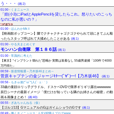
う・・・
(画:2)
01:00
-
くまニュース
「姪(小3)にiPadとApplePencilを貸したらこれ。怒りたいのこっち
なのに私が悪いの？」
01:00
-
ほんわかMkⅡ
【映画館ポップコーン】隣でクチャクチャゴクゴクやられて頭にきてぶん殴
ったらスタッフ呼ばれて大揉めしたことがある
(画:1)
01:00
-
やる夫まとめくす
モンハン自衛隊 第１８６話
(画:1)
01:00
-
常識的に考えた
【東京】“インプラント壊れた”恐喝か 実際は装着なし 55歳男逮捕「100件で4000
万円得た」
00:59
-
坂道情報通～乃木坂46まとめ～
菅原キャプテンの金ジャージｷﾀ━(ﾟ∀ﾟ)━!【乃木坂46】
(画:1)
00:56
-
もきゅ速(*´ω`*)人(´･ェ･｀)
33歳の童顔ロリっ子グラドル、ドスケベDVDで限界ギリギリ露出wwwwww
辰巳シーナの最新イメージ「僕だけが知っている隣のお姉さんの秘密」の動
画＆画像まとめ！
(画:40)
00:55
-
ぎあちゃんねる（仮）
【ゴルゴ13】GマニュアルのGはガイムショウのGです
(画:1)
00:49
-
働くモノニュース : 人生VIP職人ブログwww