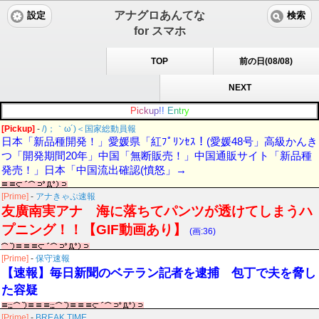
アナグロあんてな
設定
検索
for スマホ
TOP
前の日(08/08)
NEXT
P
i
c
k
u
p
!
!
E
n
t
r
y
[Pickup]
-
/)；｀ω´)＜国家総動員報
日本「新品種開発！」愛媛県「紅ﾌﾟﾘﾝｾｽ！(愛媛48号」高級かんき
つ「開発期間20年」中国「無断販売！」中国通販サイト「新品種
発売！」日本「中国流出確認(憤怒」→
[Prime]
-
アナきゃぷ速報
友廣南実アナ 海に落ちてパンツが透けてしまうハ
プニング！！【GIF動画あり】
(画:36)
[Prime]
-
保守速報
【速報】毎日新聞のベテラン記者を逮捕 包丁で夫を脅し
た容疑
[Prime]
-
BREAK TIME