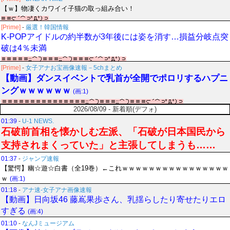
【ｗ】物凄くカワイイ子猫の取っ組み合い！
[Prime]
-
厳選！韓国情報
K-POPアイドルの約半数が3年後には姿を消す…損益分岐点突
破は4％未満
[Prime]
-
女子アナお宝画像速報－5chまとめ
【動画】ダンスイベントで乳首が全開でポロリするハプニ
ングｗｗｗｗｗｗ
(画:1)
2026/08/09 - 新着順(デフォ)
01:39
-
U-1 NEWS.
石破前首相を懐かしむ左派、「石破が日本国民から
支持されまくっていた」と主張してしまうも……
01:37
-
ジャンプ速報
【驚愕】幽☆遊☆白書（全19巻）←これｗｗｗｗｗｗｗｗｗｗｗｗｗｗｗｗ
ｗ
(画:1)
01:18
-
アナ速‐女子アナ画像速報
【動画】日向坂46 藤嶌果歩さん、乳揺らしたり寄せたりエロ
すぎる
(画:4)
01:10
-
なんJミュージアム