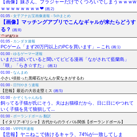
【画像】妹さん、ブラジャーだけでくつろいでしまうｗｗｗw
ｗｗｗｗｗｗｗｗ❤
(画:2)
01:05
-
女子アナお宝画像速報－5chまとめ
【画像】マッチングアプリでこんなギャルが来たらどうす
る？
(画:8)
01:05
-
カンダタ速報
PCゲーム「まず20万円以上のPCを買います」←これ
(画:1)
01:00
-
ゆるゲーマー遅報
いまだに続いていると聞いてビビる漫画「ながされて藍蘭島」
「咲」「らき☆すた」
(画:1)
01:00
-
なんまめ
小さい頃拾った黒曜石がなんか変なきがするわ
01:00
-
日刊やきう速報
【悲報】最近の大谷走塁ミス
(画:5)
01:00
-
かぞくちゃんねる
飼ってる子猫が氏にそう。夫はお猫様だから、日に日にやつれて
いく子猫を見て狼狽して...
01:00
-
ポーランドボール 翻訳
【イタリア-ギリシャ】古代からのライバル関係【ポーランドボール】
01:00
-
VIPPER速報
【悲報】ヤニねこで抜けるキャラ、74%が一致してしま