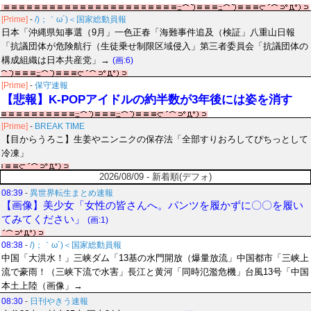
[Prime]
-
/)；｀ω´)＜国家総動員報
日本「沖縄県知事選（9月」一色正春「海難事件追及（検証」八重山日報
「抗議団体が危険航行（生徒乗せ制限区域侵入」第三者委員会「抗議団体の
構成組織は日本共産党」→
(画:6)
[Prime]
-
保守速報
【悲報】K-POPアイドルの約半数が3年後には姿を消す
[Prime]
-
BREAK TIME
【目からうろこ】生姜やニンニクの保存法「全部すりおろしてぴちっとして
冷凍」
2026/08/09 - 新着順(デフォ)
08:39
-
異世界転生まとめ速報
【画像】美少女「女性の皆さんへ。パンツを履かずに〇〇を履い
てみてください」
(画:1)
08:38
-
/)；｀ω´)＜国家総動員報
中国「大洪水！」三峡ダム「13基の水門開放（爆量放流」中国都市「三峡上
流で豪雨！（三峡下流で水害」長江と黄河「同時氾濫危機」台風13号「中国
本土上陸（画像」→
08:30
-
日刊やきう速報