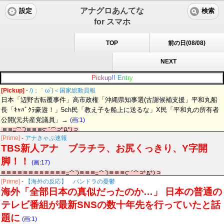
アナグロあんてな
設定
検索
for スマホ
TOP
前の日(08/08)
NEXT
P
i
c
k
u
p
!
!
E
n
t
r
y
[Pickup]
-
/)；｀ω´)＜国家総動員報
日本「辺野古転覆事件」高市政権「沖縄県知事選(古謝候補支援」平和丸船
長「ｷｬﾊﾞｸﾗ豪遊！」5ch民「教え子を船上に送るな」X民「平和丸の所有者
公開(元共産党議員」→
(画:1)
[Prime]
-
アナきゃぷ速報
TBS新人アナ ブラチラ、お尻くっきり、Y字開
脚！！
(画:17)
[Prime]
-
【海外の反応】 パンドラの憂鬱
海外「全部日本の真似だったのか…」 日本の普通の
テレビ番組が最新SNSの数十年先を行っていたと話
題に
(画:1)