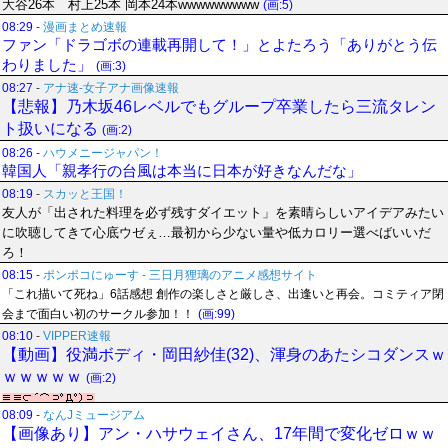
大谷26本 村上25本 岡本24本wwwwwwwww
(画:5)
08:29
-
漫画まとめ速報
ファン「ドラゴボの連載再開して！」とよたろう「ありがとう伝
わりました」
(画:3)
08:27
-
アナ速‐女子アナ画像速報
【悲報】乃木坂46レベルでもグループ卒業したら三流タレン
ト扱いになる
(画:2)
08:26
-
ハウメニージャパン！
韓国人「親孝行の台風は本当に日本が好きなんだな」
08:19
-
スカッと王国！
友人が「出された料理を必ず残すダイエット」を素晴らしいアイデアみたい
に吹聴してきて心底ウゼぇ…最初から少ない量や低カロリー選べばいいだ
ろ！
08:15
-
ポンポコにゅーす - 三日月狸璃のアニメ感想サイト
「これ描いて死ね」6話感想 創作の楽しさと厳しさ、出逢いと再会。コミティア閉
会まで面白い初のサークル参加！！
(画:99)
08:10
-
VIPPER速報
【動画】役満ボディ・岡田紗佳(32)、渾身のあたシコダンスｗ
ｗｗｗｗｗ
(画:2)
08:09
-
なんJミュージアム
【画像あり】アン・ハサウェイさん、17年間で変化ゼロｗｗ