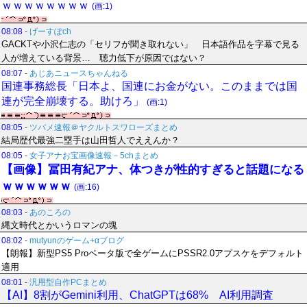
ｗｗｗｗｗｗｗｗ
(画:1)
08:08
-
げーすぽch
GACKTや小沢仁志の「セリフが聞き取れない」 日本語作品を字幕で見る
人が増えている背景… 聴力低下が原因ではない？
08:07
-
あじあニュースちゃんねる
国連事務総長「日本よ、国連にお金がない。このままでは国
連が完全崩壊する。助けろ」
(画:1)
08:05
-
ツバメ速報＠ヤクルトスワローズまとめ
結局歴代最強二塁手は山田哲人でええんか？
08:05
-
女子アナお宝画像速報－5chまとめ
【画像】冨田有紀アナ、体つきが性的すぎると話題になる
ｗｗｗｗｗｗ
(画:16)
08:03
-
あのころの
縄文時代とかいうロマンの塊
08:02
-
mutyunのゲーム+αブログ
【朗報】新型PS5 Proベータ版で全ゲームにPSSR2.0アプスケをデフォルト
適用
08:01
-
汎用型自作PCまとめ
【AI】8割がGemini利用、ChatGPTは68% AI利用調査