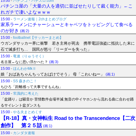
15:00
-
パチンコ・パチスロ.com
パチンコ屋の「大量の人を適切に並ばせたりして裁く能力」←こ
れガチで凄いよなｗｗｗ
15:00
-
ラーメン速報｜2chまとめブログ
家系ラーメンにチャーシューとキャベツをトッピングして食べる
のが好き
(画:2)
15:00
-
footballnet【サッカーまとめ】
ウガンダサッカー界に衝撃 若き主将が死去 携帯電話強盗に抵抗した末に
石で滅多打ち… 国民が怒り「リーダーを失った」
15:00
-
竜速（りゅうそく）
名古屋←なに思い浮かべた？
(画:3)
15:00
-
ほんわかMkⅡ
娘「おばあちゃんちっておばけでそう」 母「こわいねー」
(画:1)
15:00
-
SS 森きのこ！
ちひろ「距離感って大事ですもんね」
15:00
-
常識的に考えた
「盆踊り」は騒音か 苦情数件会場半減 無音の中イヤホンから流れる曲に合わせ踊
るサイレント盆ダンスも
15:00
-
やる夫まとめくす
【R-18】真・女神転生 Road to the Transcendence【二次
創作】 第２５話
(画:1)
15:00
-
カンダタ速報