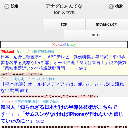
アナグロあんてな
設定
検索
for スマホ
TOP
前の日(08/07)
NEXT
P
i
c
k
u
p
!
!
E
n
t
r
y
[Pickup]
-
/)；｀ω´)＜国家総動員報
日本「辺野古転覆事件」ABCテレビ「異例特集」専門家「平和学
習を名乗る資格ない(断罪」オール沖縄「喪明け宣言！」謎の勢力
「県知事選近いので抗議活動再開！」→
(画:1)
[Prime]
-
あじあニュースちゃんねる
【熊本地震】オールドメディアでは、絶っっっっっ対に流れ
ない動画
(画:1)
[Prime]
-
世界の憂鬱 海外・韓国の反応
韓国人「知られざる日本だけの半導体技術がこちらで
す‥」→「サムスンがなければiPhoneが作れないと信じ
ていたのに‥」
(画:1)