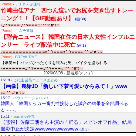
[Prime]
-
アナきゃぷ速報
竹﨑由佳アナ 四つん這いでお尻を突き出すトレー
ニング！！【GIF動画あり】
(画:30)
[Prime]
-
キムチ速報
【聯合ニュース】 韓国在住の日本人女性インフルエ
ンサー ライブ配信中に死亡
(画:1)
[Prime]
-
BREAK TIME
【爆笑ｗ】バッグひったくりを試みた男、バイクを盗られる！
2026/08/08 - 新着順(デフォ)
15:19
-
じわ速 芸能ニュースまとめ
【画像】裏垢JD「新しい下着可愛いからみて！」www
15:17
-
ハウメニージャパン！
韓国人「韓国サッカー審判性接待した試合の結果を全部調べる
と……」
15:11
-
mashlife通信
【悲報】佐藤二朗さん主演の「踊る」スピンオフ作品、結局
撮影中止が決定wwwwwwwwwwww
(画:3)