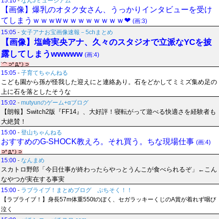
15:10
-
なんJミュージアム
【画像】爆乳のオタク女さん、うっかりインタビューを受け
てしまうｗｗｗwｗｗｗｗｗｗｗｗ❤
(画:3)
15:05
-
女子アナお宝画像速報－5chまとめ
【画像】塩崎実央アナ、久々のスタジオで立派なYCを披
露してしまうwwwww
(画:4)
15:05
-
子育てちゃんねる
こども園から孫が怪我した迎えにと連絡あり。石をどかしてミミズ集め足の
上に石を落としたそうな
15:02
-
mutyunのゲーム+αブログ
【朗報】Switch2版『FF14』、大好評！寝転がって遊べる快適さを経験者も
大絶賛！
15:00
-
登山ちゃんねる
おすすめのG-SHOCK教えろ。それ買う。ちな現場仕事
(画:4)
15:00
-
なんまめ
スカトロ野郎「今日仕事が終わったらやっとうんこが食べられるぞ」←こん
なやつが実在する事実
15:00
-
ラブライブ！まとめブログ ぷちそく！！
【ラブライブ！】身長57m体重550tのぼく、セガラッキーくじのA賞が着れず咽び
泣く