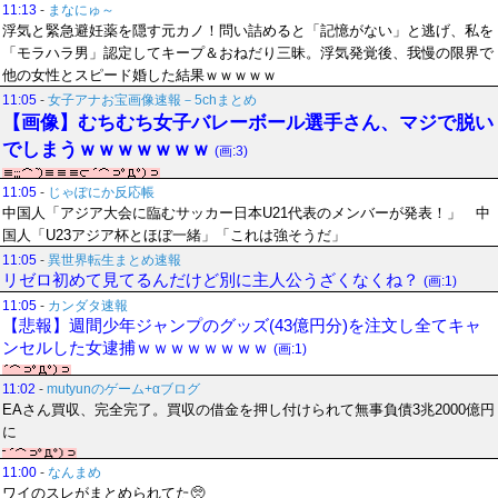
11:13
-
まなにゅ～
浮気と緊急避妊薬を隠す元カノ！問い詰めると「記憶がない」と逃げ、私を
「モラハラ男」認定してキープ＆おねだり三昧。浮気発覚後、我慢の限界で
他の女性とスピード婚した結果ｗｗｗｗｗ
11:05
-
女子アナお宝画像速報－5chまとめ
【画像】むちむち女子バレーボール選手さん、マジで脱い
でしまうｗｗｗｗｗｗｗ
(画:3)
11:05
-
じゃぽにか反応帳
中国人「アジア大会に臨むサッカー日本U21代表のメンバーが発表！」 中
国人「U23アジア杯とほぼ一緒」「これは強そうだ」
11:05
-
異世界転生まとめ速報
リゼロ初めて見てるんだけど別に主人公うざくなくね？
(画:1)
11:05
-
カンダタ速報
【悲報】週間少年ジャンプのグッズ(43億円分)を注文し全てキャ
ンセルした女逮捕ｗｗｗｗｗｗｗｗ
(画:1)
11:02
-
mutyunのゲーム+αブログ
EAさん買収、完全完了。買収の借金を押し付けられて無事負債3兆2000億円
に
11:00
-
なんまめ
ワイのスレがまとめられてた🥺