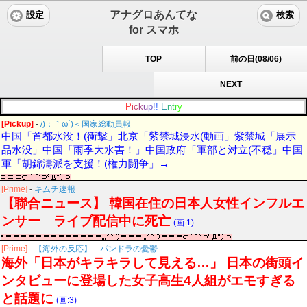
アナグロあんてな
設定
検索
for スマホ
TOP
前の日(08/06)
NEXT
P
i
c
k
u
p
!
!
E
n
t
r
y
[Pickup]
-
/)；｀ω´)＜国家総動員報
中国「首都水没！(衝撃」北京「紫禁城浸水(動画」紫禁城「展示
品水没」中国「雨季大水害！」中国政府「軍部と対立(不穏」中国
軍「胡錦濤派を支援！(権力闘争」→
[Prime]
-
キムチ速報
【聯合ニュース】 韓国在住の日本人女性インフルエ
ンサー ライブ配信中に死亡
(画:1)
[Prime]
-
【海外の反応】 パンドラの憂鬱
海外「日本がキラキラして見える…」 日本の街頭イ
ンタビューに登場した女子高生4人組がエモすぎる
と話題に
(画:3)