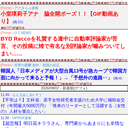
[Prime]
-
アナきゃぷ速報
小室瑛莉子アナ 脇全開ポーズ！！【GIF動画あ
り】
(画:21)
[Prime]
-
U-1 NEWS.
BYD Raccoを礼賛する連中に自動車評論家が苦
言、その投稿に雉で有名な別評論家が噛みついてし
まい……
[Prime]
-
世界の憂鬱 海外・韓国の反応
韓国人「日本メディアが大型台風13号が急カーブで韓国方
面に向かって来ると予報！」→「予想外の進路‥」
(画:4)
2026/08/07 - 新着順(デフォ)
11:45
-
もえるあじあ(･∀･)
【平等は？】文科省、若手女性研究者支援のため大学に補助金交
付（年間最大5000万円）「将来のリーダーとして活躍する（女性
の）人材を輩出したい」
11:30
-
VIPPER速報
【超悲報】明日花キララさん、専門家からあまりにも非情な