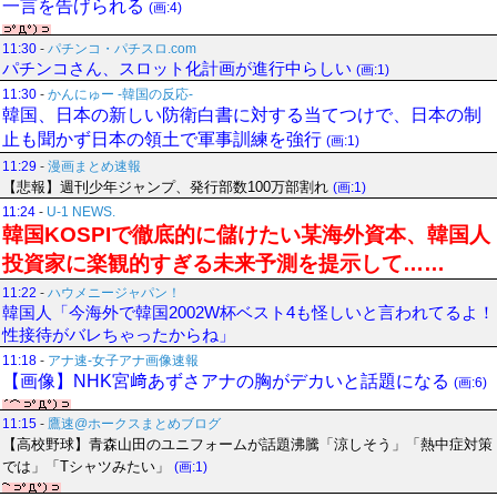
一言を告げられる
(画:4)
11:30
-
パチンコ・パチスロ.com
パチンコさん、スロット化計画が進行中らしい
(画:1)
11:30
-
かんにゅー -韓国の反応-
韓国、日本の新しい防衛白書に対する当てつけで、日本の制
止も聞かず日本の領土で軍事訓練を強行
(画:1)
11:29
-
漫画まとめ速報
【悲報】週刊少年ジャンプ、発行部数100万部割れ
(画:1)
11:24
-
U-1 NEWS.
韓国KOSPIで徹底的に儲けたい某海外資本、韓国人
投資家に楽観的すぎる未来予測を提示して……
11:22
-
ハウメニージャパン！
韓国人「今海外で韓国2002W杯ベスト4も怪しいと言われてるよ！
性接待がバレちゃったからね」
11:18
-
アナ速‐女子アナ画像速報
【画像】NHK宮﨑あずさアナの胸がデカいと話題になる
(画:6)
11:15
-
鷹速@ホークスまとめブログ
【高校野球】青森山田のユニフォームが話題沸騰「涼しそう」「熱中症対策
では」「Tシャツみたい」
(画:1)