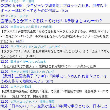
12:00
-
ゆるゲーマー遅報
CC2松山洋氏、少年ジャンプ編集部にブロックされる。25年以上
ずっと一緒にやってきたのに何故…
(画:2)
12:00
-
ネラーボイス
霊感あるとか言ってる奴ってただのホラ吹きじゃねーの？
12:00
-
本田未央ちゃん応援まとめ速報
【デレマス】外部委託企業「せめて売れるキャラとコラボするか」声無しマイオナ
P「自分がシンデレラガールズを追わなかったのは特定のキャラクターばかり贔屓
するから」
(画:1)
12:00
-
ラブライブ！まとめブログ ぷちそく！！
【ラブライブ！】のん「自転車補助輪なしで乗ったことない」さく「えぇ！？そん
な人いるの！ｗ」【Liella!】
12:00
-
阪神タイガースちゃんねる
『当たれば飛ぶ外国人』←阪神はこれが地味にハードル高かった件
12:00
-
ラーメン速報｜2chまとめブログ
【悲報】上沼恵美子ブチギレ「簡単にそうめん作れ言うけど、そ
うめん作りて地獄なんよ」
(画:2)
12:00
-
みそパンNEWS
【従業員退職型倒産】従業員「退職」で倒産、5年連続で増加 過去最多ペースで
推移 「賃上げできず」倒産も発生
12:00
-
ガラパゴスジャパン - 海外の反応
海外「日本のパチコン企業が過去10年間で半分となる。日本にと