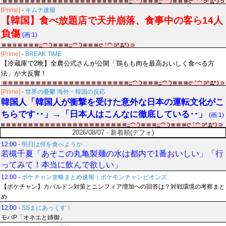
[Prime]
-
キムチ速報
【韓国】食べ放題店で天井崩落、食事中の客ら14人
負傷
(画:1)
[Prime]
-
BREAK TIME
【冷蔵庫で2晩】全農公式さんが公開「鶏もも肉を最高おいしく食べる方
法」が大反響！
[Prime]
-
世界の憂鬱 海外・韓国の反応
韓国人「韓国人が衝撃を受けた意外な日本の運転文化がこ
ちらです‥」→「日本人はこんなに徹底している‥」
(画:1)
2026/08/07 - 新着順(デフォ)
12:00
-
明日は何を食べようか
若槻千夏「あそこの丸亀製麺の水は都内で1番おいしい」「行
ってみて！本当に飲んで欲しい」
12:00
-
ポケチャン攻略まとめ速報｜ポケモンチャンピオンズ
【ポケチャン】カバルドン対策とニンフィア増加への回答は？対戦環境の考察まと
め
12:00
-
SSまにあっくす！
モバP「オネエと姉御」