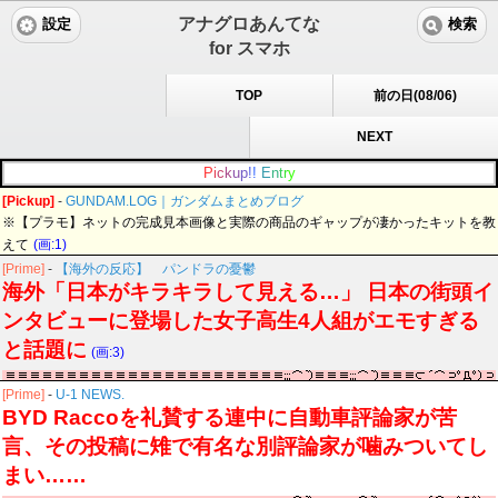
アナグロあんてな
設定
検索
for スマホ
TOP
前の日(08/06)
NEXT
P
i
c
k
u
p
!
!
E
n
t
r
y
[Pickup]
-
GUNDAM.LOG｜ガンダムまとめブログ
※【プラモ】ネットの完成見本画像と実際の商品のギャップが凄かったキットを教
えて
(画:1)
[Prime]
-
【海外の反応】 パンドラの憂鬱
海外「日本がキラキラして見える…」 日本の街頭イ
ンタビューに登場した女子高生4人組がエモすぎる
と話題に
(画:3)
[Prime]
-
U-1 NEWS.
BYD Raccoを礼賛する連中に自動車評論家が苦
言、その投稿に雉で有名な別評論家が噛みついてし
まい……