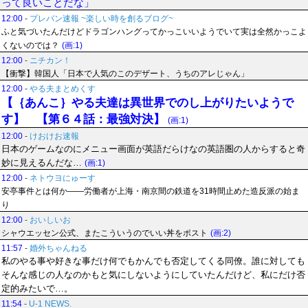
って良いことだな」
12:00
-
プレバン速報 ~楽しい時を創るブログ~
ふと気づいたんだけどドラゴンハングってかっこいいようでいて実は全然かっこよ
くないのでは？
(画:1)
12:00
-
ニチカン！
【衝撃】韓国人「日本で人気のこのデザート、うちのアレじゃん」
12:00
-
やる夫まとめくす
【｛あんこ｝やる夫達は異世界でのし上がりたいようで
す】 【第６４話：最強対決】
(画:1)
12:00
-
けおけお速報
日本のゲームなのにメニュー画面が英語だらけなの英語圏の人からすると奇
妙に見えるんだな…
(画:1)
12:00
-
ネトウヨにゅーす
安亭事件とは何か——労働者が上海・南京間の鉄道を31時間止めた造反派の始ま
り
12:00
-
おいしいお
シャウエッセン公式、またこういうのでいい丼をポスト
(画:2)
11:57
-
婚外ちゃんねる
私のやる事や好きな事だけ何でもかんでも否定してくる同僚。誰に対しても
そんな感じの人なのかもと気にしないようにしていたんだけど、私にだけ否
定的みたいで…。
11:54
-
U-1 NEWS.