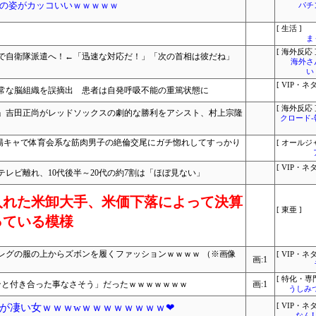
の姿がカッコいいｗｗｗｗｗ
パチ
[ 生活 ]
ま
[ 海外反応 
で自衛隊派遣へ！←「迅速な対応だ！」「次の首相は彼だね」
海外さ
い
[ VIP・ネタ
常な脳組織を誤摘出 患者は自発呼吸不能の重篤状態に
[ 海外反応 
…」吉田正尚がレッドソックスの劇的な勝利をアシスト、村上宗隆
クロード
R 陽キャで体育会系な筋肉男子の絶倫交尾にガチ惚れしてすっかり
[ オールジ
[ VIP・ネタ
レビ離れ、10代後半～20代の約7割は「ほぼ見ない」
入れた米卸大手、米価下落によって決算
[ 東亜 ]
っている模様
レグの服の上からズボンを履くファッションｗｗｗｗ （※画像
[ VIP・ネタ
画:1
[ 特化・専門
ンと付き合った事なさそう」だったｗｗｗｗｗｗｗ
画:1
うしみつ
が凄い女ｗｗｗwｗｗｗｗｗｗｗｗ❤
[ VIP・ネタ
なん