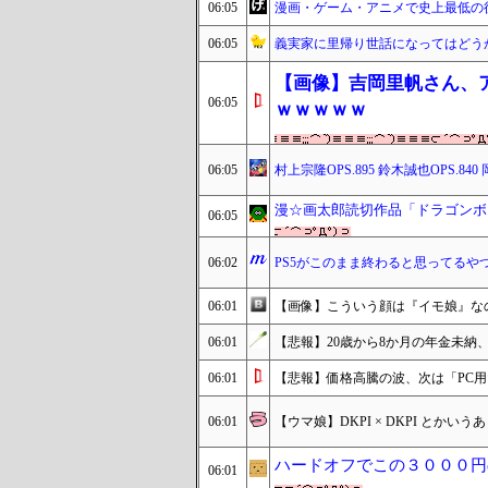
06:05
漫画・ゲーム・アニメで史上最低の
06:05
義実家に里帰り世話になってはどう
【画像】吉岡里帆さん、
06:05
ｗｗｗｗｗ
06:05
村上宗隆OPS.895 鈴木誠也OPS.840
漫☆画太郎読切作品「ドラゴンボ
06:05
06:02
PS5がこのまま終わると思ってるやつ
06:01
【画像】こういう顔は『イモ娘』な
06:01
【悲報】20歳から8か月の年金未納
06:01
【悲報】価格高騰の波、次は「PC
06:01
【ウマ娘】DKPI × DKPI とか
ハードオフでこの３０００円
06:01