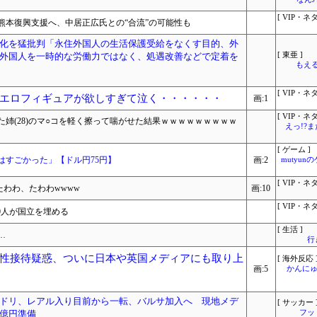
[ VIP・ネタ
熊本復興支援へ、中居正広氏との“合流”の可能性も
化を猛批判「永住外国人の生活保護受給をなくす目的、外
外国人を一時的な労働力ではなく、処遇改善などで定着を
[ 東亜 ]
もえる
[ VIP・ネタ
エロフィギュアが欲しすぎて泣く・・・・・・
画:1
[ VIP・ネタ
姉(28)のマ○コを軽く擦って喘がせた結果ｗｗｗｗｗｗｗｗｗ
えっ!?
[ ゲーム ]
はすごかった」【ドル円75円】
画:2
mutyun
[ VIP・ネタ
たわわ、たわわwwww
画:10
[ VIP・ネタ
60人が国立を埋める
[ 生活 ]
…
行
性接待疑惑、ついに日本や英国メディアにも取り上
[ 海外反応 
画:5
かんにゅ
ドリ、レアル入り目前から一転、バルサ加入へ 現地メデ
[ サッカー 
億円準備
フッ