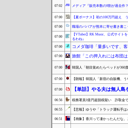
07:02
メディア『販売本数の9割が過去作
07:00
【夏ボーナス】初の100万円超え 
07:00
職場のババアが熊本に寄せ書き書こ
【VTuber】RK Music、公式サ
07:00
るわね』
コメダ珈琲「量多いです、客
07:00
旅館「この押入れには布団は
07:00
07:00
韓国人「朝目覚めたらベッドが36
07:00
【朗報】韓国人「新宿の自販機、う
【単話】やる夫は無人島
07:00
06:56
税務署員1億円超脱税疑い 詐取金
06:55
【悲報】ゆうや「トラック運転手は
06:51
【画像】香川って凄かったんだな。