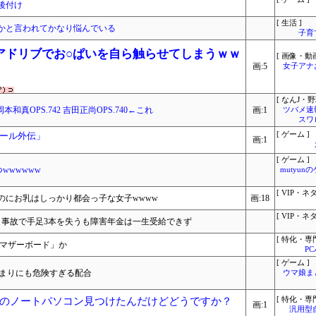
後付け
[ 生活 ]
かと言われてかなり悩んでいる
子育
アドリブでお○ぱいを自ら触らせてしまうｗｗ
[ 画像・動画
画:5
女子アナ
[ なんJ・野
 岡本和真OPS.742 吉田正尚OPS.740←これ
画:1
ツバメ速
スワ
ール外伝」
[ ゲーム ]
画:1
[ ゲーム ]
wwwwww
mutyun
[ VIP・ネタ
のにお乳はしっかり都会っ子な女子wwww
画:18
[ VIP・ネタ
、事故で手足3本を失うも障害年金は一生受給できず
[ 特化・専門
用マザーボード」か
P
[ ゲーム ]
いうあまりにも危険すぎる配合
ウマ娘ま
のノートパソコン見つけたんだけどどうですか？
[ 特化・専門
画:1
汎用型