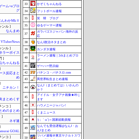
33
かぞくちゃんねる
のゲーム+αブロ
グ
34
フットボール速報
35
笑 韓 ブログ
ほんわかMkⅡ
35
ゆるゲーマー遅報
ャンル ]
なんまめ
ガラパゴスジャパン-海外の反
37
応
VTuberNews
38
なんJ政治ネタまとめ
ャンル ]
39
カンダタ速報
ネラーボイス
ラーメン速報｜2chまとめブロ
40
 ]
グ
山ちゃんねる
41
ゲーハー黙示録
]
42
パチンコ・パチスロ.com
ース反応まと
め
43
異世界転生まとめ速報
]
なんJ（まとめては）いかんの
44
ニチカン！
か？
アイドル・女子アナ画像★吟じ
45
夫まとめくす
ます
46
ハウメニージャパン!
チンコ ]
とめのまとめ
47
くまニュース
 ]
48
/)；｀ω´)＜国家総動員報
ネギ速
なんでも受信遅報@なんJ・お
]
49
んJまとめ
amurai GOAL
ツバメ速報＠東京ヤクルトスワ
チンコ ]
50