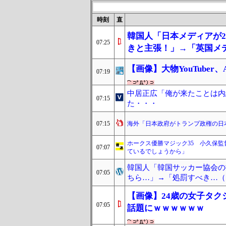
時刻
直
韓国人「日本メディアが2
07:25
きと主張！」→「英国メ
【画像】大物YouTube
07:19
中居正広「俺が来たことは内
07:15
た・・・
07:15
海外「日本政府がトランプ政権の日
ホークス優勝マジック35 小久保
07:07
ているでしょうから」
韓国人「韓国サッカー協会の
07:05
ちら…」→「処罰すべき…（ﾌ
【画像】24歳の女子タ
07:05
話題にｗｗｗｗｗｗ