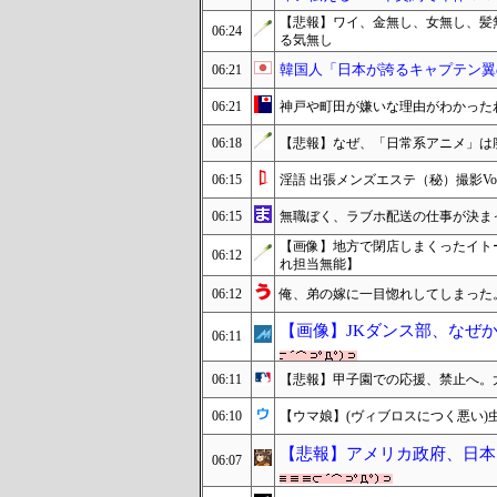
【悲報】ワイ、金無し、女無し、髪
06:24
る気無し
韓国人「日本が誇るキャプテン翼
06:21
06:21
神戸や町田が嫌いな理由がわかった
06:18
【悲報】なぜ、「日常系アニメ」は
06:15
淫語 出張メンズエステ（秘）撮影Vol
06:15
無職ぼく、ラブホ配送の仕事が決ま
【画像】地方で閉店しまくったイト
06:12
れ担当無能】
06:12
俺、弟の嫁に一目惚れしてしまった
【画像】JKダンス部、なぜか
06:11
06:11
【悲報】甲子園での応援、禁止へ。
06:10
【ウマ娘】(ヴィブロスにつく悪い)
【悲報】アメリカ政府、日本
06:07