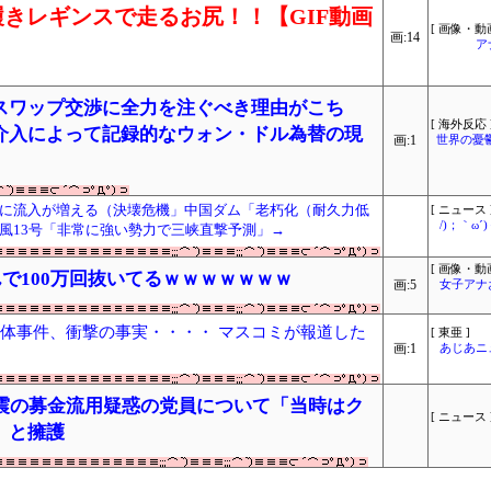
きレギンスで走るお尻！！【GIF動画
[ 画像・動画
画:14
ア
スワップ交渉に全力を注ぐべき理由がこち
[ 海外反応 
介入によって記録的なウォン・ドル為替の現
画:1
世界の憂
に流入が増える（決壊危機」中国ダム「老朽化（耐久力低
[ ニュース 
/)；｀ω
風13号「非常に強い勢力で三峡直撃予測」→
[ 画像・動画
で100万回抜いてるｗｗｗｗｗｗｗ
画:5
女子アナ
遺体事件、衝撃の事実・・・・ マスコミが報道した
[ 東亜 ]
画:1
あじあニ
地震の募金流用疑惑の党員について「当時はク
[ ニュース 
」と擁護