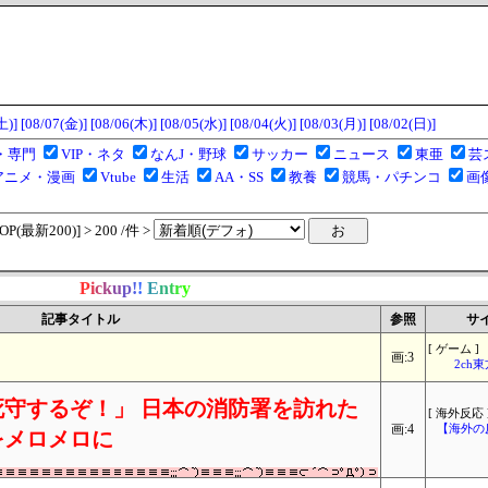
土)]
[08/07(金)]
[08/06(木)]
[08/05(水)]
[08/04(火)]
[08/03(月)]
[08/02(日)]
・専門
VIP・ネタ
なんJ・野球
サッカー
ニュース
東亜
芸
アニメ・漫画
Vtube
生活
AA・SS
教養
競馬・パチンコ
画
(最新200)] > 200 /件 >
P
i
c
k
u
p
!
!
E
n
t
r
y
記事タイトル
参照
サ
[ ゲーム ]
画:3
2ch
守するぞ！」 日本の消防署を訪れた
[ 海外反応 
画:4
【海外の
をメロメロに