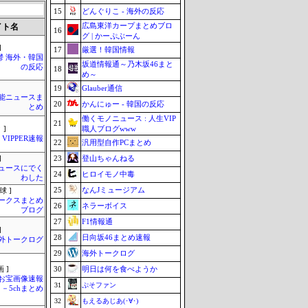
15
どんぐりこ - 海外の反応
広島東洋カープまとめブロ
イト名
16
グ | かーぷぶーん
]
17
厳選！韓国情報
鬱 海外・韓国
坂道情報通～乃木坂46まと
の反応
18
め～
19
Glauber通信
芸能ニュースま
20
かんにゅー - 韓国の反応
とめ
働くモノニュース : 人生VIP
21
職人ブログwww
 ]
VIPPER速報
22
汎用型自作PCまとめ
23
登山ちゃんねる
]
ュースにでく
24
ヒロイモノ中毒
わした
25
なんJミュージアム
球 ]
ークスまとめ
26
ネラーボイス
ブログ
27
F1情報通
]
28
日向坂46まとめ速報
外トークログ
29
海外トークログ
30
明日は何を食べようか
 ]
お宝画像速報
31
ぷそファン
－5chまとめ
32
もえるあじあ(･∀･)