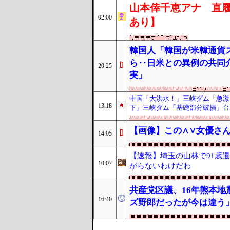
山本倖千恵アナ 直履
02:00
あり】
韓国人「韓国が米韓通貨
ら‥日米との異例の共同
20:25
実」
中国「大洪水！」三峡ダム「急激
13:18
下」三峡ダム「基礎部分破損」台
【画像】この∧∨女優さん
14:05
【速報】埼玉の山林で91歳
10:07
がらないわけだわ
共産党区議、16年熊本
16:40
ズ野郎だったが今は違う