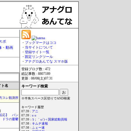
スポ
・
ブックマークはココ
像・動画
・
当サイトについて
・
登録サイト一覧
・
固定リンクツール
・
アナグロあんてな スマホ版
登録ブログ数 : 472
総記事数 : 8807189
更新 : 08/08(土)07:31
イト名
キーワード検索
東方スレ観測所
※半角スペース区切りでAND検索
キーワード履歴
]
07:39 :
アニ
反応】 パン
07:39 :
u u
ドラの憂鬱
07:39 :
/)；｀ω´)＜国家総動員報
07:38 :
キムチ速報
07:38 :
ふぇー速