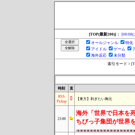
[TOP(最新200)]
|
[08/08(
オールジャンル
特化
アイドル
ゲーム
海外反応
未分類
索引モード > [TOP
時刻
直
RSS
【東方】剥ぎたい胸元
Pickup
海外「世界で日本を死
23:00
ちびっ子集団が世界