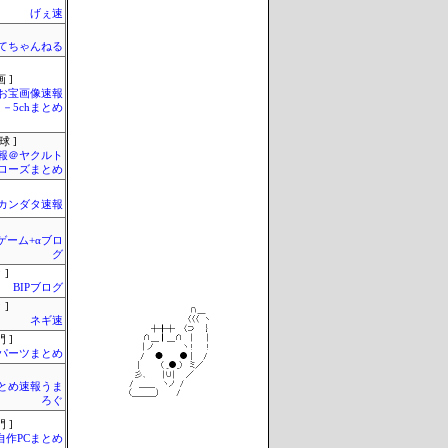
げぇ速
てちゃんねる
 ]
お宝画像速報
－5chまとめ
球 ]
報＠ヤクルト
ローズまとめ
カンダタ速報
のゲーム+αブロ
グ
 ]
BIPブログ
 ]
ネギ速
 ]
Cパーツまとめ
とめ速報うま
ろぐ
 ]
自作PCまとめ