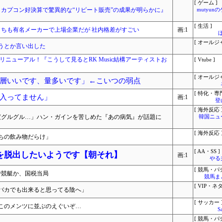
[ ゲーム ]
？カプコン好決算で驚異的な“リピート販売”の成果が明らかに』
mutyun
[ 生活 ]
うちも有名メーカーで上場企業だが 社内格差がすごい
画:1
[ オールジ
うとか言い出した
イトをリニューアル！『こうして見るとRK Music結構アーティストお
[ Vtube ]
[ オールジ
層いいです、量多いです」←こいつの弱点
[ 特化・専門
入ってません」
画:1
登
[ 海外反応 
0度グルグル…」ハン・ガインを苦しめた『あの病気』が話題に
韓国ニュ
[ 海外反応 
ちの飲み物だらけ」
[ AA・SS ]
を脱出したいようです【朝それ】
画:1
やる
[ 競馬・パ
で競艇か、国税当局
競馬ま
[ VIP・ネタ
バカでも出来ると思ってる陰へ」
[ サッカー 
このメンツに並ぶのえぐいぞ…
S
[ 競馬・パ