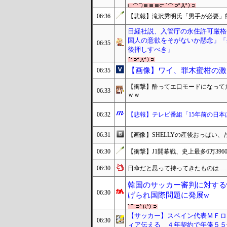
06:36
【悲報】滝沢秀明氏「男手が必要」
日経社説、入管庁の永住許可厳格
国人の意欲をそがないか懸念」「
06:35
後押しすべき」
【画像】ワイ、罪木蜜柑の激
06:35
【衝撃】酔ってエ口モードになってた
06:33
ｗｗ
06:32
【悲報】テレビ番組「15年前の日本
06:31
【画像】SHELLYの産後おっぱい、
06:30
【衝撃】J1開幕戦、史上最多6万39
06:30
日傘だと思って持ってきたものは…
韓国のサッカー審判に対する
06:30
げられ国際問題に発展w
【サッカー】スペイン代表ＭＦロ
06:30
ィア伝える ４年契約で年俸５５