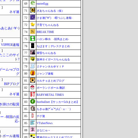
69
easterEgg
 ]
71
ぎあちゃんねる（仮）
ネギ速
72
ひま速(°∀°) -暇つぶし速報-
72
子育てちゃんねる
あじあ(･∀･)
74
BREAK TIME
75
ハロン棒ch -競馬まとめ-
 ]
VIPPER速報
76
もばます｜デレステまとめ
 ]
77
黄昏ちゃんねる
またここのサイ
ト?
78
阪神タイガースちゃんねる
79
Ｚチャンネル＠ＶＩＰ
のゲーム+αブロ
グ
80
ジャンプ速報
 ]
81
カルチョまとめブログ
BIPブログ
82
ポーランドボール 翻訳
 ]
ネギ速
83
BABYMETAL TIMES
83
footballnet【サッカー5chまとめ】
き掛けの駄賃
85
もきゅ速(*´ω`*)人(´･ェ･｀)
]
85
チゲ速
ー -韓国の反
応-
85
VTuberNews
88
まなにゅ～
]
トボール速報
89
鷹速@ホークスまとめブログ