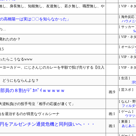
無し、身長無し、知能無し、友達無し、若さ無し、職歴無し、や
[ VIP・ネタ
[ 海外反応 
の高橋陽一は実は〇〇を知らなかった」
ハウメニ
[ サッカー 
わ…
S
[ VIP・ネタ
廃れたのか？
[ オールジ
.5
[ VIP・ネタ
ったらこうなるwww
ーヨーカドー、にじさんじのカレーを半額で投げ売りする【仕入
[ VIP・ネタ
[ 生活 ]
。どうにもならんよな？
浮
部員の８割がﾃﾞｶﾊﾟｲｗｗｗｗｗ
[ 芸スポ ]
画:9
[ なんJ・野
大逆転負けの投手号泣「相手の応援が凄くて」
フィルダ
[ ゲーム ]
虫を退治するのが得意なヴィルシーナ
画:1
ウマツ
[ 東亜 ]
円をアルゼンチン通貨危機と同列扱いへ・・・
画:1
あじあニ
[ ゲーム ]