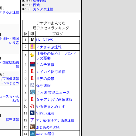
07:37 :
保守速報
07:37 :
西武
 ]
07:36 :
カンダタ速報
ナきゃぷ速報
アナグロあんてな
逆アクセスランキング
位
印
ブログ
]
鬱 海外・韓国
1
U-1 NEWS.
の反応
2
アナきゃぷ速報
【海外の反応】 パンド
3
ラの憂鬱
]
´)＜国家総動員
4
キムチ速報
報
5
カイカイ反応通信
 ]
6
世界の憂鬱
お宝画像速報
－5chまとめ
7
保守速報
8
じわ速 芸能ニュース
ュースちゃん
9
女子アナお宝画像速報
ねる
10
やる夫まとめくす
11
VIPPER速報
]
保守速報
12
アナ速‐女子アナ画像速報
13
あじあのネタ帳
14
mashlife通信