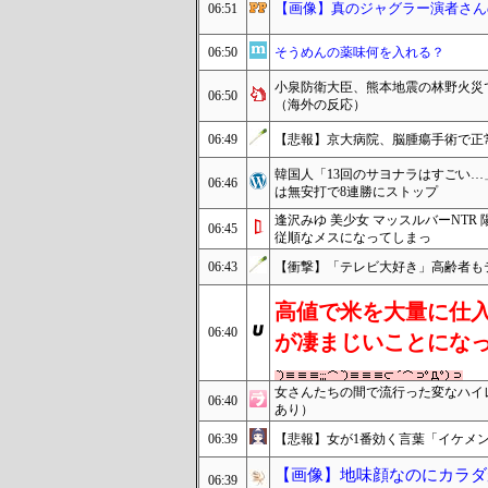
【画像】真のジャグラー演者さん
06:51
06:50
そうめんの薬味何を入れる？
小泉防衛大臣、熊本地震の林野火災
06:50
（海外の反応）
06:49
【悲報】京大病院、脳腫瘍手術で正
韓国人「13回のサヨナラはすごい
06:46
は無安打で8連勝にストップ
逢沢みゆ 美少女 マッスルバーNT
06:45
従順なメスになってしまっ
06:43
【衝撃】「テレビ大好き」高齢者もテ
高値で米を大量に仕
06:40
が凄まじいことにな
女さんたちの間で流行った変なハイ
06:40
あり）
06:39
【悲報】女が1番効く言葉「イケメ
【画像】地味顔なのにカラダ
06:39