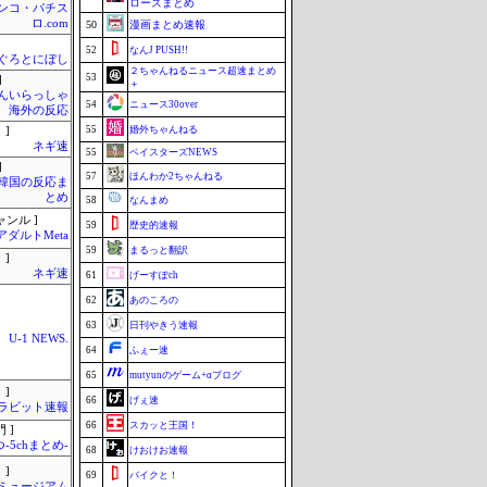
ローズまとめ
ンコ・パチス
ロ.com
50
漫画まとめ速報
52
なんJ PUSH!!
ぐろとにぼし
２ちゃんねるニュース超速まとめ
53
]
＋
んいらっしゃ
54
ニュース30over
 海外の反応
55
婚外ちゃんねる
 ]
ネギ速
55
ベイスターズNEWS
]
57
ほんわか2ちゃんねる
-韓国の反応ま
とめ
58
なんまめ
ャンル ]
59
歴史的速報
アダルトMeta
59
まるっと翻訳
 ]
ネギ速
61
げーすぽch
62
あのころの
63
日刊やきう速報
U-1 NEWS.
64
ふぇー速
65
mutyunのゲーム+αブログ
 ]
66
げぇ速
ラビット速報
66
スカッと王国！
 ]
-5chまとめ-
68
けおけお速報
 ]
69
バイクと！
Jミュージアム