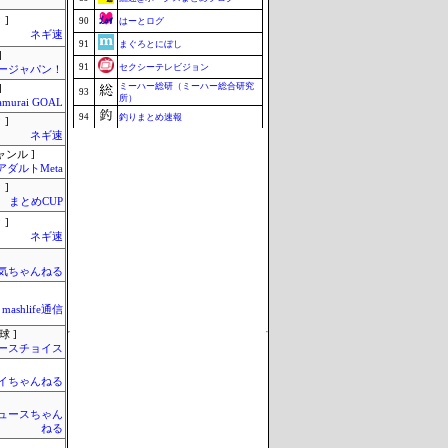
 ]
90
はーとログ
ネギ速
91
まぐろとにぼし
]
91
セクシーテレビジョン
ージャパン！
ミーハー総研（ミーハー総合研究
]
93
所）
amurai GOAL
94
釣りまとめ速報
 ]
ネギ速
95
こんなニュースにでくわした
ャンル ]
96
ねこのあまやどり
アダルトMeta
96
マラソン速報
 ]
まとめCUP
96
ZAPZAP!
 ]
99
究極のまとめ.com
ネギ速
99
ブラウザゲーム速報
気ちゃんねる
101
みそパンNEWS
Update 08/08 07:38
mashlife通信
球 ]
ースチョイス
イちゃんねる
ュースちゃん
ねる