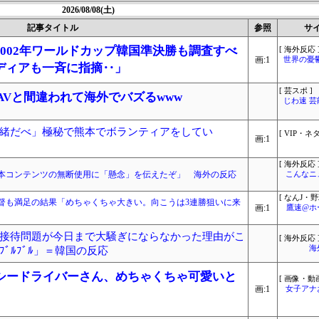
2026/08/08(土)
記事タイトル
参照
サ
002年ワールドカップ韓国準決勝も調査すべ
[ 海外反応 
画:1
世界の憂
ディアも一斉に指摘‥」
[ 芸スポ ]
r、AVと間違われて海外でバズるwww
じわ速 
緒だべ」極秘で熊本でボランティアをしてい
[ VIP・ネタ
画:1
[ 海外反応 
本コンテンツの無断使用に「懸念」を伝えたぞ」 海外の反応
こんなニ
[ なんJ・野
監督も満足の結果「めちゃくちゃ大きい。向こうは3連勝狙いに来
画:1
鷹速@ホ
接待問題が今日まで大騒ぎにならなかった理由がこ
[ 海外反応 
海
ﾞﾙﾌﾞﾙ」＝韓国の反応
クシードライバーさん、めちゃくちゃ可愛いと
[ 画像・動画
画:1
女子アナ