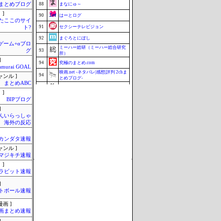
まとめブログ
88
まなにゅ～
 ]
90
はーとログ
またここのサイ
91
セクシーテレビジョン
ト?
92
まぐろとにぼし
のゲーム+αブロ
ミーハー総研（ミーハー総合研究
グ
93
所）
]
94
究極のまとめ.com
amurai GOAL
映画.net -ネタバレ|感想|評判 2chま
94
ャンル ]
とめブログ-
まとめABC
96
釣りまとめ速報
 ]
97
ZAPZAP!
BIPブログ
]
98
マラソン速報
んいらっしゃ
99
じゃぽにか反応帳
 海外の反応
100
みそパンNEWS
カンダタ速報
Update 08/07 20:38
ャンル ]
マジキチ速報
 ]
ラビット速報
]
トボール速報
画 ]
画まとめ速報