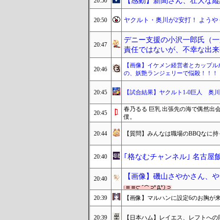
【感動】新聞さん、壮大な縦
20:50
ヤクルト・奥川が2安打！ よう
20:50
デニー支援の小沢一郎氏（一
20:47
責任ではないが、不幸な出来
【画像】イケメン経営者とカップル
20:46
の、妖艶ランジェリーで悩殺！！！
20:45
【試合結果】ヤクルト1-0巨人 奥
春乃るる 巨乳 出張先の海で偶然
20:45
僕。
20:44
【質問】みんなは職場のBBQなに
｢格なむチャンネル｣ 名古屋飯編
20:40
【画像】磯山さやかさん、や
20:40
20:39
【画像】マルハンに設定6のお胸が
20:39
【日本ハム】レイエス、レフトへの同