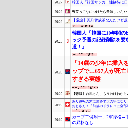
韓国人「韓国サッカー性接待に日
20:27
20:26
野菜ってなにつけたら美味しいんや
【議論】死刑賛成派なんだけど反
20:26
韓国人「韓国に10年間
ック予選の記録削除を要求
20:25
道！」
「14歳の少年に挿入
ップで…657人が死
20:20
すぎる実態
20:20
【悲報】台風さん、もうわけわから
煽り運転の末に道路で大の字になり
20:19
おじさん！「前後のドラレコに全部
カープ二俣翔一、2軍降格→
20:19
の昇格なし