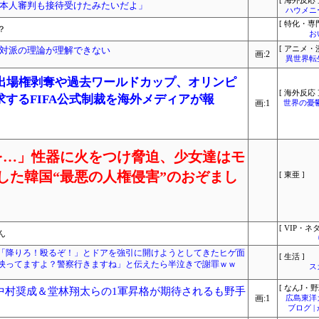
[ 海外反応 
本人審判も接待受けたみたいだよ」
ハウメニ
[ 特化・専門
？
お
対派の理論が理解できない
[ アニメ・漫
画:2
異世界転
の出場権剥奪や過去ワールドカップ、オリンピ
[ 海外反応 
するFIFA公式制裁を海外メディアが報
画:1
世界の憂
を…」性器に火をつけ脅迫、少女達はモ
亡した韓国“最悪の人権侵害”のおぞまし
[ 東亜 ]
[ VIP・ネタ
ん
「降りろ！殴るぞ！」とドアを強引に開けようとしてきたヒゲ面
[ 生活 ]
映ってますよ？警察行きますね」と伝えたら半泣きで謝罪ｗｗ
ス
[ なんJ・野
中村奨成＆堂林翔太らの1軍昇格が期待されるも野手
画:1
広島東洋
ブログ 