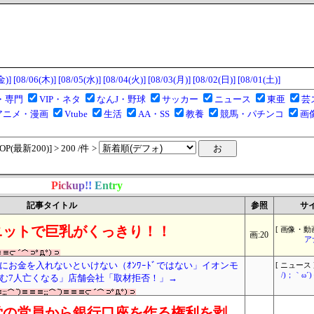
金)]
[08/06(木)]
[08/05(水)]
[08/04(火)]
[08/03(月)]
[08/02(日)]
[08/01(土)]
・専門
VIP・ネタ
なんJ・野球
サッカー
ニュース
東亜
芸
アニメ・漫画
Vtube
生活
AA・SS
教養
競馬・パチンコ
画
(最新200)] > 200 /件 >
P
i
c
k
u
p
!
!
E
n
t
r
y
記事タイトル
参照
サ
ニットで巨乳がくっきり！！
[ 画像・動画
画:20
ア
お金を入れないといけない（ｵﾝﾜｰﾄﾞではない」イオンモ
[ ニュース 
/)；｀ω
む7人亡くなる」店舗会社「取材拒否！」→
党の党員から銀行口座を作る権利を剥