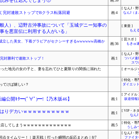
読みを仕込んでしまう🥺
画:39
[ なんJ・野
やく完封連敗ストップでBクラス転落回避
画:4
なんJ（
般人）、辺野古沖事故について「玉城デニー知事の
[ 東亜 ]
もえる
事を悪宣伝に利用する人がいる」
[ 芸スポ ]
成立した美女、下着グラビアがセクシーすぎるwwwwww高橋か
画:36
もきゅ速(
[ なんJ・野
川完封勝利で連敗ストップ！
画:1
ツバメ速
スワ
出会った地元の女の子と、妻を忘れてひと夏限りの関係に溺れた
[ オールジ
[ 特化・専門
持ってけば嬉しい？
ダイエット
[ アイドル 
公開ｷﾀ━(ﾟ∀ﾟ)━!【乃木坂46】
画:1
坂道情報
はりデカいｗｗｗｗｗｗｗｗｗｗ
[ VIP・ネタ
画:1
なん
[ 特化・専門
来店してしまうｗｗｗｗｗｗｗｗｗｗｗｗｗ
画:5
うしみつ
[ なんJ・野
点タイムリー！｜楽天戦｜打った瞬間の反応まとめ｜8/7
ファイタ