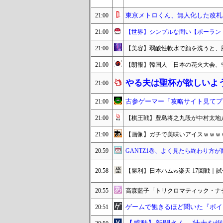
東京メトロくん、無人化した改札
21:00
21:00
【世界】シンプルな問い【ポーラン
21:00
【美容】弱酸性軟水で顔を洗うと、
21:00
【朗報】韓国人「日本の花火大会、
やる夫は聖杯が欲しいよう
21:00
古参ゲーマー「攻略サイト見てプ
21:00
21:00
【棋王戦】豊島将之九段が中村太地
21:00
【画像】ガチで美味いアイスｗｗｗ
20:59
GANTZ1巻、よく見たら終わり方が
20:58
【勝利】日本ハムvs楽天 17回戦｜試
20:55
高森藍子「トリクロマティック・ナ
ゲームで飽きるほど聞いた『ボイ
20:51