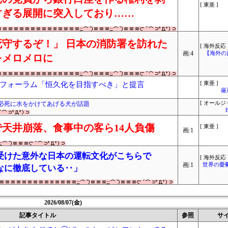
[ 東亜 ]
すぎる展開に突入しており……
守するぞ！」 日本の消防署を訪れた
[ 海外反応 
画:4
【海外の
をメロメロに
フォーラム「恒久化を目指すべき」と提言
[ 東亜 ]
厳
必死に水をかけてあげる犬が話題
[ オールジ
天井崩落、食事中の客ら14人負傷
[ 東亜 ]
画:1
受けた意外な日本の運転文化がこちらで
[ 海外反応 
画:1
世界の憂
なに徹底している‥」
2026/08/07(金)
記事タイトル
参照
サ