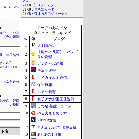
とめ
21:08 :
知りタイムズ
U-1 NEWS.
21:08 :
理系にゅーす
21:08 :
海外の反応ジャーナル
アナグロあんてな
]
反応】 パン
逆アクセスランキング
ドラの憂鬱
位
印
ブログ
1
U-1 NEWS.
【海外の反応】 パンド
2
選！韓国情報
ラの憂鬱
ャンル ]
3
アナきゃぷ速報
BREAK TIME
4
キムチ速報
5
カイカイ反応通信
キムチ速報
6
保守速報
7
世界の憂鬱
]
8
女子アナお宝画像速報
鬱 海外・韓国
の反応
9
じわ速 芸能ニュース
10
やる夫まとめくす
11
VIPPER速報
12
アナ速‐女子アナ画像速報
イト名
13
あじあのネタ帳