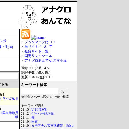
スポ
・
ブックマークはココ
像・動画
・
当サイトについて
・
登録サイト一覧
・
固定リンクツール
・
アナグロあんてな スマホ版
登録ブログ数 : 472
総記事数 : 8806467
更新 : 08/07(金)21:11
イト名
キーワード検索
 ]
※半角スペース区切りでAND検索
ナきゃぷ速報
キーワード履歴
]
21:13 :
U-1 NEWS.
´)＜国家総動員
21:12 :
ゲーハー黙示録
報
21:11 :
痴
21:10 :
国旗
21:10 :
女子アナお宝画像速報－5chま