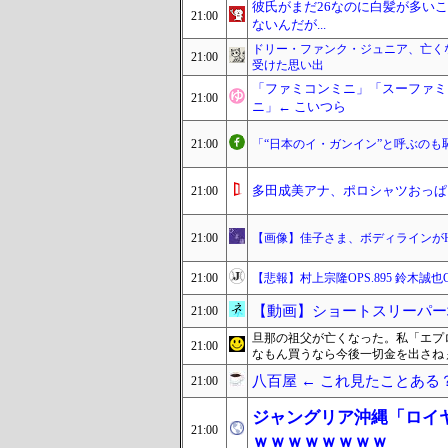
彼氏がまだ26なのに白髪が多い
21:00
ないんだが...
ドリー・ファンク・ジュニア、亡くな
21:00
受けた思い出
「ファミコンミニ」「スーファミ
21:00
ニ」← こいつら
21:00
「“日本のイ・ガンイン”と呼ぶのも
多田成美アナ、ポロシャツおっぱ
21:00
21:00
【画像】佳子さま、ボディラインが
21:00
【悲報】村上宗隆OPS.895 鈴木誠也OPS
【動画】ショートスリーパー
21:00
旦那の祖父が亡くなった。私「エプ
21:00
なもん買うなら今後一切金を出さね
八百屋 ← これ見たことあ
21:00
ジャングリア沖縄「ロイヤ
21:00
ｗｗｗｗｗｗｗｗ