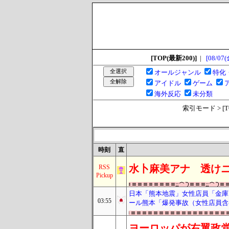
[TOP(最新200)]
|
[08/07(
オールジャンル
特化
アイドル
ゲーム
海外反応
未分類
索引モード > [TOP
時刻
直
水卜麻美アナ 透け
RSS
Pickup
日本「熊本地震」女性店員「金庫に
03:55
ール熊本「爆発事故（女性店員含
ヨーロッパが右翼政