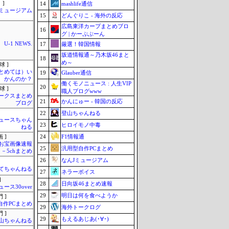
 ]
14
mashlife通信
Jミュージアム
15
どんぐりこ - 海外の反応
広島東洋カープまとめブロ
16
グ | かーぷぶーん
U-1 NEWS.
17
厳選！韓国情報
坂道情報通～乃木坂46まと
18
め～
球 ]
まとめては）い
19
Glauber通信
かんのか？
働くモノニュース : 人生VIP
20
球 ]
職人ブログwww
ークスまとめ
21
かんにゅー - 韓国の反応
ブログ
22
登山ちゃんねる
ュースちゃん
23
ヒロイモノ中毒
ねる
24
F1情報通
 ]
お宝画像速報
25
汎用型自作PCまとめ
－5chまとめ
26
なんJミュージアム
てちゃんねる
27
ネラーボイス
]
28
日向坂46まとめ速報
ュース30over
29
明日は何を食べようか
 ]
自作PCまとめ
29
海外トークログ
 ]
29
もえるあじあ(･∀･)
山ちゃんねる