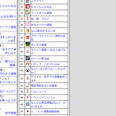
32
ぷそファン
くちゃんねる
33
かぞくちゃんねる
34
フットボール速報
ほんわかMkⅡ
35
笑 韓 ブログ
36
ゆるゲーマー遅報
ゲーマー遅報
37
なんJ政治ネタまとめ
]
ガラパゴスジャパン-海外の反
lnet【サッカーま
38
応
とめ】
39
カンダタ速報
 ]
・女子アナ★
ラーメン速報｜2chまとめブロ
40
吟じます
グ
 ]
41
ゲーハー黙示録
°) -暇つぶし
42
パチンコ・パチスロ.com
速報-
なんJ（まとめては）いかんの
球 ]
42
か？
刊やきう速報
アイドル・女子アナ画像★吟じ
ャンル ]
44
ます
ネラーボイス
45
異世界転生まとめ速報
(^-^)ぶろぐ
46
くまニュース
 ]
46
ハウメニージャパン!
を食べようか
なんでも受信遅報@なんJ・お
48
んJまとめ
]
49
/)；｀ω´)＜国家総動員報
保守速報