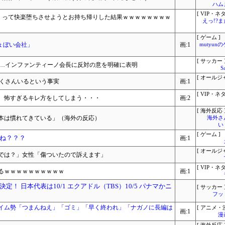
ハム
[ VIP・ネタ
まくって快楽堕ちさせようとお持ち帰りした結果ｗｗｗｗｗｗｗｗ
えっ!?
[ ゲーム ]
ょぼい会社」
画:1
mutyun
[ サッカー 
入…インファンティーノ会長に反対の意を明確に表明
S
[ オールジ
たくさんいるという事実
画:1
[ VIP・ネタ
、怖すぎるキレ方をしてしまう・・・
画:2
[ 海外反応 
本は慣れてきている」（海外の反応）
海外さ
い
[ ゲーム ]
ね？？？
画:1
[ オールジ
では？」女性「傷ついたので訴えます」
[ VIP・ネタ
るｗｗｗｗｗｗｗｗｗｗ
画:1
！ 日本代表は10/1 エクアドル（TBS）10/5 パナマかニ
[ サッカー 
フッ
イム勢「つまんねえ」「ゴミ」「早く終われ」「ナガノに長編は
[ アニメ・漫
画:1
漫