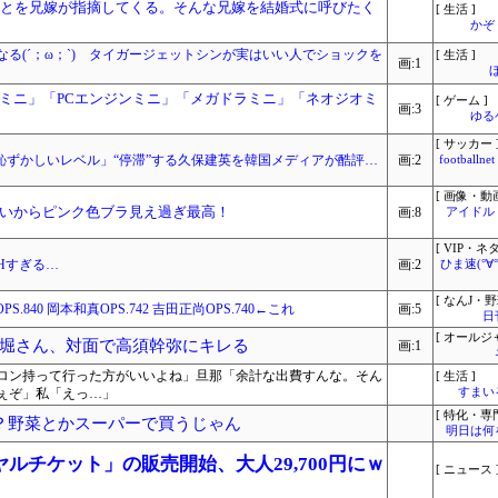
ことを兄嫁が指摘してくる。そんな兄嫁を結婚式に呼びたく
[ 生活 ]
かぞ
る(´；ω；`) タイガージェットシンが実はいい人でショックを
[ 生活 ]
画:1
ミニ」「PCエンジンミニ」「メガドラミニ」「ネオジオミ
[ ゲーム ]
画:3
ゆる
[ サッカー 
恥ずかしいレベル」“停滞”する久保建英を韓国メディアが酷評…
画:2
footbal
[ 画像・動画
いからピンク色ブラ見え過ぎ最高！
画:8
アイドル
[ VIP・ネタ
Hすぎる…
画:2
ひま速(°∀
[ なんJ・野
.840 岡本和真OPS.742 吉田正尚OPS.740←これ
画:5
日
[ オールジ
堀さん、対面で高須幹弥にキレる
画:1
ロン持って行った方がいいよね」旦那「余計な出費すんな。そん
[ 生活 ]
ぇぞ」私「えっ…」
すまいる
[ 特化・専門
る？野菜とかスーパーで買うじゃん
明日は何
ルチケット」の販売開始、大人29,700円にｗ
[ ニュース 