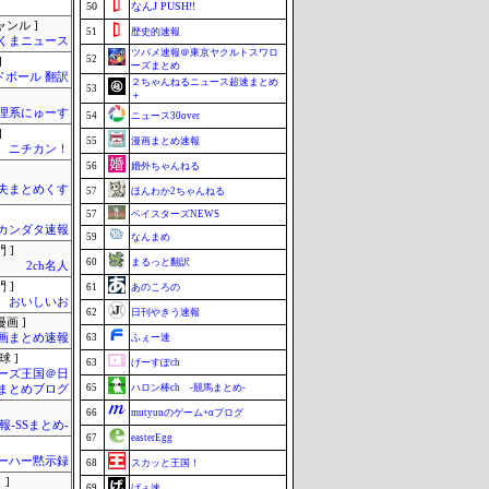
50
なんJ PUSH!!
ャンル ]
51
歴史的速報
くまニュース
ツバメ速報＠東京ヤクルトスワロ
52
]
ーズまとめ
ドボール 翻訳
２ちゃんねるニュース超速まとめ
53
＋
理系にゅーす
54
ニュース30over
]
55
漫画まとめ速報
ニチカン！
56
婚外ちゃんねる
夫まとめくす
57
ほんわか2ちゃんねる
57
ベイスターズNEWS
カンダタ速報
59
なんまめ
 ]
60
まるっと翻訳
2ch名人
 ]
61
あのころの
おいしいお
62
日刊やきう速報
画 ]
画まとめ速報
63
ふぇー速
球 ]
63
げーすぽch
ーズ王国＠日
65
ハロン棒ch -競馬まとめ-
まとめブログ
66
mutyunのゲーム+αブログ
-SSまとめ-
67
easterEgg
ーハー黙示録
68
スカッと王国！
 ]
69
げぇ速