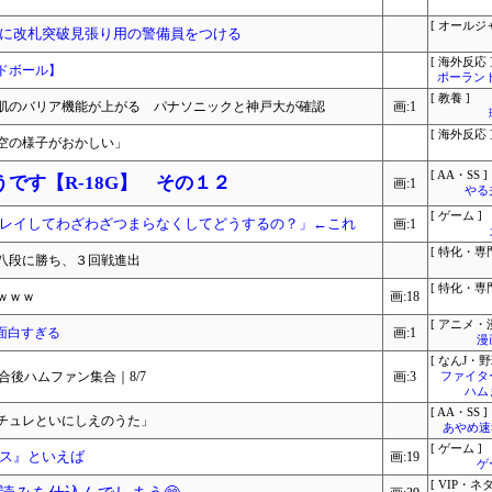
[ オールジ
に改札突破見張り用の警備員をつける
[ 海外反応 
ドボール】
ポーラン
[ 教養 ]
肌のバリア機能が上がる パナソニックと神戸大が確認
画:1
[ 海外反応 
空の様子がおかしい」
[ AA・SS ]
です【R-18G】 その１２
画:1
やる
[ ゲーム ]
レイしてわざわざつまらなくしてどうするの？」←これ
画:1
[ 特化・専門
八段に勝ち、３回戦進出
[ 特化・専門
ｗｗｗ
画:18
[ アニメ・漫
面白すぎる
画:1
漫
[ なんJ・野
合後ハムファン集合｜8/7
画:3
ファイタ
ハム
[ AA・SS ]
チュレといにしえのうた」
あやめ速報
[ ゲーム ]
ス』といえば
画:19
ゲ
[ VIP・ネタ