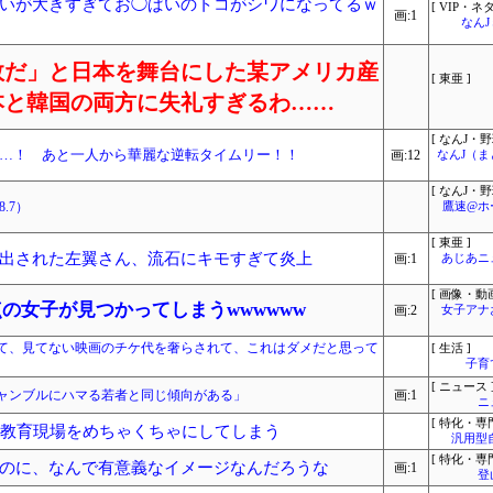
いが大きすぎてお◯ぱいのトコがシワになってるｗ
[ VIP・ネタ
画:1
なん
敗だ」と日本を舞台にした某アメリカ産
[ 東亜 ]
本と韓国の両方に失礼すぎるわ……
[ なんJ・野
…！ あと一人から華麗な逆転タイムリー！！
画:12
なんJ（
[ なんJ・野
.7）
鷹速@ホ
[ 東亜 ]
出された左翼さん、流石にキモすぎて炎上
画:1
あじあニ
[ 画像・動画
点の女子が見つかってしまうwwwwww
画:2
女子アナ
て、見てない映画のチケ代を奢らされて、これはダメだと思って
[ 生活 ]
子育
[ ニュース 
ャンブルにハマる若者と同じ傾向がある」
画:1
ニ
[ 特化・専門
の教育現場をめちゃくちゃにしてしまう
汎用型
[ 特化・専門
のに、なんで有意義なイメージなんだろうな
画:1
登