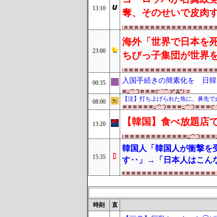
13:10
奪、そのせいで皮肉
海外「世界で日本を死
23:00
ちびっ子集団が世界
入国手続きの簡素化を 日韓
00:35
【泣】打ち上げられた魚に、鼻先で
08:00
【韓国】食べ放題店で
13:20
韓国人「韓国人が衝撃を
15:35
す‥」→「日本人はこん
時刻
直