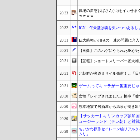
職場の変態おばさん(45)をイカせ
20:33
ｗｗｗｗ
20:32
IGN「任天堂は魂を失いつつあるし
20:31
仏大統領がFIFAの一連の問題に介
20:31
【画像】このハゲにやられたJKが
20:31
【悲報】ショートスリーパー堀大輔
20:31
北朝鮮が弾道ミサイル発射！←「日
ゲームってキャラが一番重要じゃ
20:31
20:30
女性「レイプされました」検事「嘘
20:30
熊本地震で居酒屋から温泉が湧き出
【サッカー】キリンカップ参加国決定
20:30
ュージーランド（テレ朝）と対戦
ちいかわ原作セイレーン編リアルタ
20:29
ムリ」