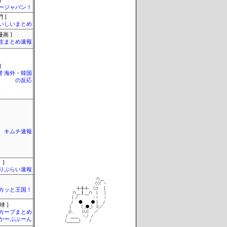
]
ージャパン！
 ]
いしいまとめ
画 ]
生まとめ速報
]
鬱 海外・韓国
の反応
キムチ速報
 ]
りぷらい速報
カッと王国！
球 ]
カープまとめ
| かーぷぶーん