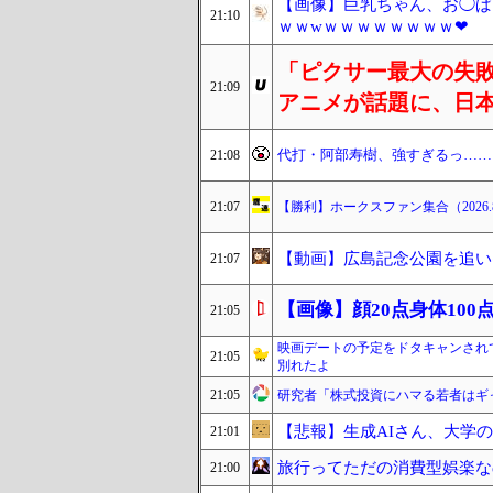
【画像】巨乳ちゃん、お◯ぱ
21:10
ｗｗwｗｗｗｗｗｗｗｗ❤
「ピクサー最大の失
21:09
アニメが話題に、日
代打・阿部寿樹、強すぎるっ……
21:08
21:07
【勝利】ホークスファン集合（2026.8
【動画】広島記念公園を追い
21:07
【画像】顔20点身体100
21:05
映画デートの予定をドタキャンされ
21:05
別れたよ
21:05
研究者「株式投資にハマる若者はギ
【悲報】生成AIさん、大学
21:01
旅行ってただの消費型娯楽な
21:00