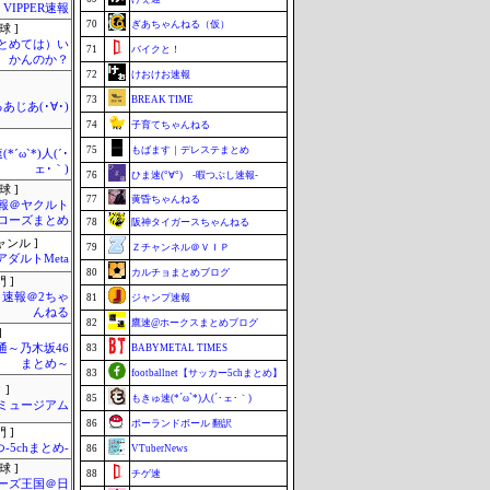
VIPPER速報
70
ぎあちゃんねる（仮）
球 ]
まとめては）い
71
バイクと！
かんのか？
72
けおけお速報
73
BREAK TIME
あじあ(･∀･)
74
子育てちゃんねる
75
もばます｜デレステまとめ
*´ω`*)人(´･
ェ･｀)
76
ひま速(°∀°) -暇つぶし速報-
球 ]
77
黄昏ちゃんねる
報＠ヤクルト
ローズまとめ
78
阪神タイガースちゃんねる
ャンル ]
79
Ｚチャンネル＠ＶＩＰ
アダルトMeta
80
カルチョまとめブログ
 ]
速報＠2ちゃ
81
ジャンプ速報
んねる
82
鷹速@ホークスまとめブログ
]
通～乃木坂46
83
BABYMETAL TIMES
まとめ～
83
footballnet【サッカー5chまとめ】
 ]
85
もきゅ速(*´ω`*)人(´･ェ･｀)
Jミュージアム
86
ポーランドボール 翻訳
 ]
-5chまとめ-
86
VTuberNews
球 ]
88
チゲ速
ーズ王国＠日