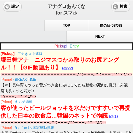
アナグロあんてな
設定
検索
for スマホ
TOP
前の日(08/08)
NEXT
P
i
c
k
u
p
!
!
E
n
t
r
y
[Pickup]
-
アナきゃぷ速報
塚田舞アナ ニジマスつかみ取りのお尻アング
ル！！【GIF動画あり】
(画:22)
[Prime]
-
BREAK TIME
【ｗ】長年育てやっと蕾がつき楽しみにしてたら動物の死肉に擬態（外観・
腐肉臭）する花が！
[Prime]
-
キムチ速報
客が使ったビールジョッキを水だけですすいで再提
供した日本の飲食店…韓国のネットで物議
(画:1)
[Prime]
-
/)；｀ω´)＜国家総動員報