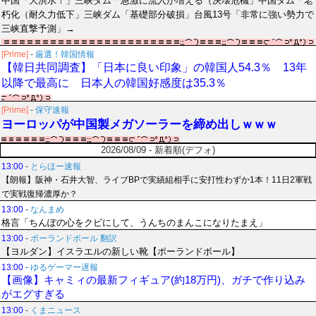
中国「大洪水！」三峡ダム「急激に流入が増える（決壊危機」中国ダム「老
朽化（耐久力低下」三峡ダム「基礎部分破損」台風13号「非常に強い勢力で
三峡直撃予測」→
[Prime]
-
厳選！韓国情報
【韓日共同調査】「日本に良い印象」の韓国人54.3％ 13年
以降で最高に 日本人の韓国好感度は35.3％
[Prime]
-
保守速報
ヨーロッパが中国製メガソーラーを締め出しｗｗｗ
2026/08/09 - 新着順(デフォ)
13:00
-
とらほー速報
【朗報】阪神・石井大智、ライブBPで実績組相手に安打性わずか1本！11日2軍戦
で実戦復帰濃厚か？
13:00
-
なんまめ
格言「ちんぽの心をクビにして、うんちのまんこになりたまえ」
13:00
-
ポーランドボール 翻訳
【ヨルダン】イスラエルの新しい靴【ポーランドボール】
13:00
-
ゆるゲーマー遅報
【画像】キャミィの最新フィギュア(約18万円)、ガチで作り込み
がエグすぎる
13:00
-
くまニュース