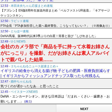
12:53
-
本田未央ちゃん応援まとめ速報
【アズレン】EN版8周年生放送内容まとめ「ベルファストUR改造」「キアサージ
ケッコンスキン」
12:50
-
ラビット速報
PTA会長「PTA参加拒否した親へ最終警告。こうなってもいい？」 （※画像あり）
12:50
-
とらほー速報
DeNA馬場、阪神時代以来3季ぶりの白星！筒香と並び「しびれました」
12:49
-
U-1 NEWS.
会社のカメラ部で「商品を手に持って水着お姉さん
がにっこり」を撮影、だがお姉さんは素人アルバイ
トで親バレした結果……
12:49
-
２ちゃんねるニュース超速まとめ＋
イギリスの給食から消える揚げ物 子どもの肥満・医療負担減らす
| イギリスからフィッシュアンドチップス取ったら何残るん
12:47
-
婚外ちゃんねる
気づくのが遅かったなあ…と思ったこと
12:45
-
ベイスターズNEWS
DeNA・エンカーナシオン、好きな日本語は「だまれ・くさい・歯磨き・お
願いします…」
(画:1)
NEXT