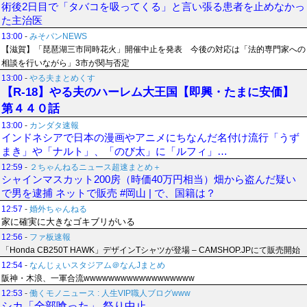
術後2日目で「タバコを吸ってくる」と言い張る患者を止めなかっ
た主治医
13:00
-
みそパンNEWS
【滋賀】「琵琶湖三市同時花火」開催中止を発表 今後の対応は「法的専門家への
相談を行いながら」3市が関与否定
13:00
-
やる夫まとめくす
【R-18】やる夫のハーレム大王国【即興・たまに安価】
第４４０話
13:00
-
カンダタ速報
インドネシアで日本の漫画やアニメにちなんだ名付け流行「うず
まき」や「ナルト」、「のび太」に「ルフィ」…
12:59
-
２ちゃんねるニュース超速まとめ＋
シャインマスカット200房（時価40万円相当）畑から盗んだ疑い
で男を逮捕 ネットで販売 #岡山 | で、国籍は？
12:57
-
婚外ちゃんねる
家に確実に大きなゴキブリがいる
12:56
-
ファ板速報
「Honda CB250T HAWK」デザインTシャツが登場 – CAMSHOP.JPにて販売開始
12:54
-
なんじぇいスタジアム＠なんJまとめ
阪神・木浪、一軍合流wwwwwwwwwwwwwwwwww
12:53
-
働くモノニュース : 人生VIP職人ブログwww
シカ「全部喰った」 祭り中止