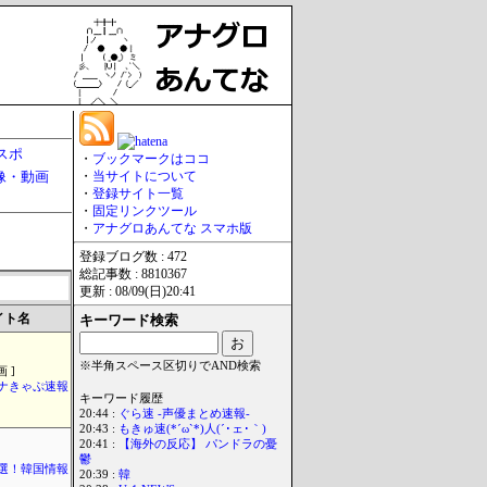
スポ
・
ブックマークはココ
像・動画
・
当サイトについて
・
登録サイト一覧
・
固定リンクツール
・
アナグロあんてな スマホ版
登録ブログ数 : 472
総記事数 : 8810367
更新 : 08/09(日)20:41
イト名
キーワード検索
※半角スペース区切りでAND検索
 ]
ナきゃぷ速報
キーワード履歴
20:44 :
ぐら速 -声優まとめ速報-
20:43 :
もきゅ速(*´ω`*)人(´･ェ･｀)
20:41 :
【海外の反応】 パンドラの憂
鬱
選！韓国情報
20:39 :
韓