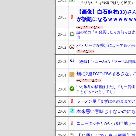
20:05
「足りないのは設備ではなく民度」
【画像】白石麻衣(33)
20:05
が話題になるｗｗｗｗｗ
謎の勢力「AI発展したらお前らは皆
20:05
由
パ・リーグが横浜によって終わっ
20:02
20:02
【悲報】ソニーAAA『マーベル闘
畑に2層DVD-RW吊るさない
20:01
中村敬斗の移籍はまたしても一筋縄
20:00
ことがあったとしても」
ラーメン屋「まずはそのままでど
20:00
本来悪い意味じゃないのにも
20:00
ニュータッチとかいう御当地ラー
20:00
【お通しおでん食べ放題】激
20:00