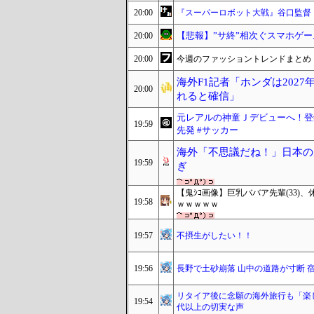
20:00
『スーパーロボット大戦』谷口監督
【悲報】”サ終”相次ぐスマホゲ
20:00
20:00
今週のファッショントレンドまとめ（2
海外F1記者「ホンダは2027
20:00
れると確信」
元レアルの神童Ｊデビューへ！登
19:59
先発 #サッカー
海外「不思議だね！」日本の
19:59
ぎ
【鬼ｼｺ画像】巨乳ババア先輩(33
19:58
ｗｗｗｗｗ
19:57
不摂生がしたい！！
19:56
長野で土砂崩落 山中の道路が寸断 
リタイア後に念願の海外旅行も「楽
19:54
代以上の切実な声