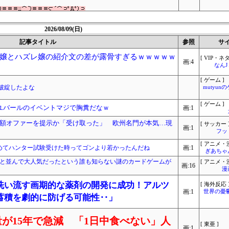
2026/08/09(日)
記事タイトル
参照
サ
嬢とハズレ嬢の紹介文の差が露骨すぎるｗｗｗｗｗ
[ VIP・ネタ
画:4
なん
[ ゲーム ]
破綻したよな
mutyun
[ ゲーム ]
ユバールのイベントマジで胸糞だなｗ
画:1
額オファーを提示か「受け取った」 欧州名門が本気…現
[ サッカー 
画:1
フッ
[ アニメ・漫
が初めてハンター試験受けた時ってゴンより若かったんだね
画:1
ぎあちゃ
Gと並んで大人気だったという誰も知らない謎のカードゲームが
[ アニメ・漫
画:16
漫
洗い流す画期的な薬剤の開発に成功！アルツ
[ 海外反応 
画:1
世界の憂
蓄積を劇的に防げる可能性‥」
が15年で急減 「1日中食べない」人
[ 東亜 ]
画:1