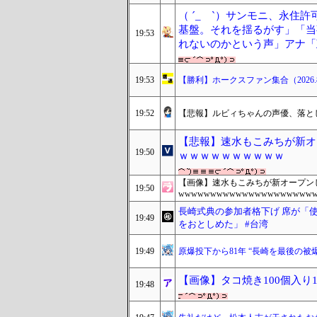
（ ´_ゝ`）サンモニ、永住
基盤。それを揺るがす」「当
19:53
れないのかという声」アナ「
19:53
【勝利】ホークスファン集合（2026.8
19:52
【悲報】ルビィちゃんの声優、落と
【悲報】速水もこみちが新オ
19:50
ｗｗｗｗｗｗｗｗｗｗ
【画像】速水もこみちが新オープンし
19:50
wwwwwwwwwwwwwwwwwwwww
長崎式典の参加者格下げ 席が「
19:49
をおとしめた」 #台湾
19:49
原爆投下から81年 “長崎を最後の被
【画像】タコ焼き100個入り1
19:48