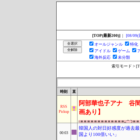
[TOP(最新200)]
|
[08/09(
オールジャンル
特化
アイドル
ゲーム
海外反応
未分類
索引モード > [TOP
時刻
直
阿部華也子アナ 谷間
RSS
画あり】
Pickup
韓国人の対日好感度が過去最
00:03
国より100倍いい」