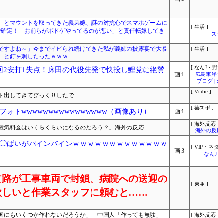
」とマウントを取ってきた義弟嫁、謎の対抗心でスマホゲームに
[ 生活 ]
離婚確定！「お前らがボドゲやってるのが悪い」と責任転嫁してき
ス
ですよね～」今までイビられ続けてきた私が義姉の披露宴で大暴
[ 生活 ]
」と釘を刺したったｗｗｗ
[ なんJ・野
回2安打1失点！床田の代役先発で快投し鯉党に絶賛
画:1
広島東洋
ブログ 
[ Vtube ]
ト出してきてびっくりしたで
[ 芸スポ ]
ォトwwwwwwwwwwwwwwww（画像あり）
画:1
[ 海外反応 
電気料金はいくらくらいになるのだろう？」海外の反応
海外の反
◯ぱいがバインバインｗｗｗｗｗｗｗｗｗｗｗｗｗ
[ VIP・ネタ
画:3
なん
道路が工事車両で封鎖、病院への送迎の
[ 東亜 ]
欲しいと作業スタッフに頼むと……
国にもいくつか作れないだろうか」 中国人「作っても無駄」
[ 海外反応 