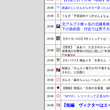
20:00
親戚のじいさんからギター貰ったん
20:00
うなぎ「平賀源内マジ許せんよなぁ
北アルプス槍ヶ岳の北鎌尾根
20:00
下の急斜面 付近では男子大
20:00
【ポケモンGO】8月コミュデイは
【歴史】「ああァ、だまされちゃっ
20:00
攻隊員が出撃前の日記に残した“本音
20:00
【モバマス】橘ありす「文香さん、
韓国人「サムスン電子が3%下落する
20:00
された」と話題に
20:00
ポルカ「麻衣ちゃんいつもの…///」
20:00
【朗報】韓国人「日本の古着屋、値
『MYST』シリーズって正直AD
20:00
【短編 ヴィクターはエ
20:00