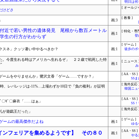
明日は何
[ オールジ
だけどさ
[ 教養 ]
」
画:3
付近で若い男性の遺体発見 尾根から数百メートル
[ 特化・専門
画:1
登
学生の行方がわからず
[ ゲーム ]
「クスネ」クッソ暑い中やるべきか？
画:1
徒歩のポ
た。今度生れる時はアメリカへ生れるぞ」 ２２歳で戦死した特
[ ニュース 
画:1
”
み
[ AA・SS ]
ゲームをやりませんか」鷺沢文香「ゲーム……ですか？」
SS
[ 海外反応 
時、レバレッジは-11%…上場わずか10日で『負の複利』が証明
韓国ニュ
[ AA・SS ]
ｷﾞ〇ｷﾞ〇麻衣「……はぁ」
SS
[ 海外反応 
札が遊戯王だった」
[ ゲーム ]
Vゲームの最高傑作だよね
画:1
ゆる
[ AA・SS ]
インフェリアを集めるようです】 その８０
画:1
やる