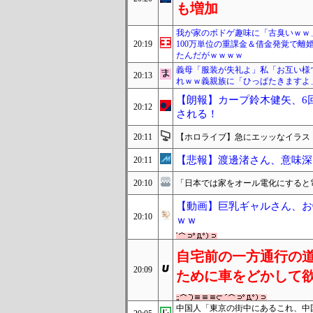
も増加
我が家のボドゲ趣味に「古臭いｗｗ
20:19
100万単位の重課金＆借金発覚で
たんだがｗｗｗｗ
義母「服装が失礼よ」私「お互い様
20:13
れｗｗ義親族に「ひっぱたきますよ
【朗報】カープ鈴木健矢、6
20:12
される！
20:11
【ホロライブ】急にエッッなイラス
【悲報】渡邊渚さん、意味深フ
20:11
20:10
「日本では家をオール電化にすると
【動画】巨乳ギャルさん、お
20:10
ｗｗ
自宅前の一方通行の
20:09
ために車をどかして
中国人「東京の街中にあるこれ、中