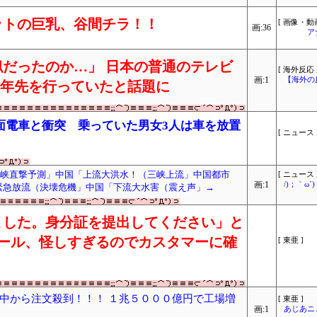
ットの巨乳、谷間チラ！！
[ 画像・動画
画:36
ア
だったのか…」 日本の普通のテレビ
[ 海外反応 
画:1
【海外の
十年先を行っていたと話題に
面電車と衝突 乗っていた男女3人は車を放置
[ ニュース 
三峡直撃予測」中国「上流大洪水！（三峡上流」中国都市
[ ニュース 
画:1
/)；｀ω
「緊急放流（決壊危機」中国「下流大水害（震え声」→
ました。身分証を提出してください」と
のメール、怪しすぎるのでカスタマーに確
[ 東亜 ]
中から注文殺到！！！ １兆５０００億円で工場増
[ 東亜 ]
画:1
あじあニ