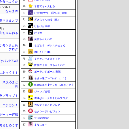
を食べようか
70
子育てちゃんねる
ャンル ]
なんまめ
71
ひま速(°∀°) -暇つぶし速報-
71
ぎあちゃんねる（仮）
歴ネタまとブ
73
けおけお速報
 ]
山ちゃんねる
74
げぇ速
75
黄昏ちゃんねる
ケモンまとめ
76
もばます｜デレステまとめ
ブログ
77
BREAK TIME
]
78
Ｚチャンネル＠ＶＩＰ
そパンNEWS
79
阪神タイガースちゃんねる
80
ポーランドボール 翻訳
まにあっくす！
]
81
もきゅ速(*´ω`*)人(´･ェ･｀)
ース反応まと
82
footballnet【サッカー5chまとめ】
め
83
ジャンプ速報
！ラブライブ！
84
鷹速@ホークスまとめブログ
]
85
カルチョまとめブログ
ニチカン！
85
セクシーテレビジョン
ゲーマー遅報
87
VTuberNews
87
まなにゅ～
夫まとめくす