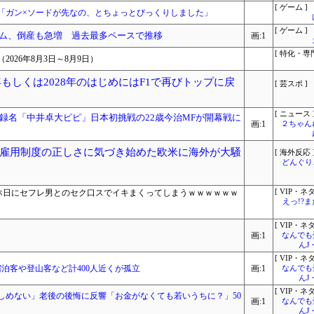
[ ゲーム ]
「ガン×ソードが先なの、とちょっとびっくりしました」
[ ゲーム ]
ーム、倒産も急増 過去最多ペースで推移
画:1
[ 特化・専門
026年8月3日～8月9日）
年もしくは2028年のはじめにはF1で再びトップに戻
[ 芸スポ ]
[ ニュース 
録名「中井卓大ピピ」日本初挑戦の22歳今治MFが開幕戦に
画:1
２ちゃん
雇用制度の正しさに気づき始めた欧米に海外が大騒
[ 海外反応 
どんぐりこ
)、休日にセフレ男とのセク口スでイキまくってしまうｗｗｗｗｗｗ
[ VIP・ネタ
えっ!?
[ VIP・ネタ
画:1
なんでも
んJ
[ VIP・ネタ
宿泊客や登山客など計400人近くが孤立
画:1
なんでも
んJ
[ VIP・ネタ
しめない」老後の後悔に反響「お金がなくても若いうちに？」50
画:1
なんでも
んJ