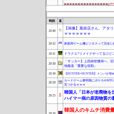
時刻
直
【画像】風俗店さん、アタリ
20:40
ｗｗｗｗｗｗｗ
20:32
家庭用ゲーム機ビジネスって完全に
ドラクエ7リメイクやってるけど
20:31
「サッカー】上田綺世獲得へ、巨
20:30
地報道「重要な役割」
20:30
【HUNTER×HUNTER】トンパ
カードゲーム黎明期にポケカやMT
20:29
見つかるｗｗｗ
韓国人「日本が老廃物を
20:25
ハイマー病の原因物質の
韓国人のキムチ消費量
20:20