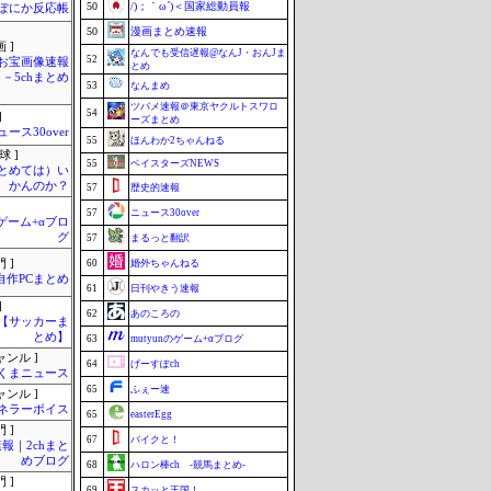
50
/)；｀ω´)＜国家総動員報
ぽにか反応帳
50
漫画まとめ速報
 ]
なんでも受信遅報@なんJ・おんJま
52
お宝画像速報
とめ
－5chまとめ
53
なんまめ
ツバメ速報＠東京ヤクルトスワロ
54
]
ーズまとめ
ュース30over
55
ほんわか2ちゃんねる
球 ]
55
ベイスターズNEWS
まとめては）い
かんのか？
57
歴史的速報
57
ニュース30over
のゲーム+αブロ
グ
57
まるっと翻訳
 ]
60
婚外ちゃんねる
自作PCまとめ
61
日刊やきう速報
]
62
あのころの
lnet【サッカーま
とめ】
63
mutyunのゲーム+αブログ
ャンル ]
64
げーすぽch
くまニュース
65
ふぇー速
ャンル ]
ネラーボイス
65
easterEgg
 ]
67
バイクと！
報｜2chまと
めブログ
68
ハロン棒ch -競馬まとめ-
 ]
69
スカッと王国！