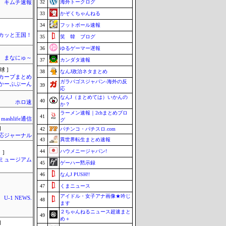
32
海外トークログ
キムチ速報
33
かぞくちゃんねる
34
フットボール速報
カッと王国！
35
笑 韓 ブログ
36
ゆるゲーマー遅報
まなにゅ～
37
カンダタ速報
球 ]
38
なんJ政治ネタまとめ
カープまとめ
ガラパゴスジャパン-海外の反
| かーぷぶーん
39
応
なんJ（まとめては）いかんの
40
ホロ速
か？
ラーメン速報｜2chまとめブロ
41
mashlife通信
グ
]
42
パチンコ・パチスロ.com
応ジャーナル
43
異世界転生まとめ速報
44
ハウメニージャパン!
 ]
Jミュージアム
45
ゲーハー黙示録
46
なんJ PUSH!!
47
くまニュース
アイドル・女子アナ画像★吟じ
U-1 NEWS.
48
ます
２ちゃんねるニュース超速まと
49
め＋
]