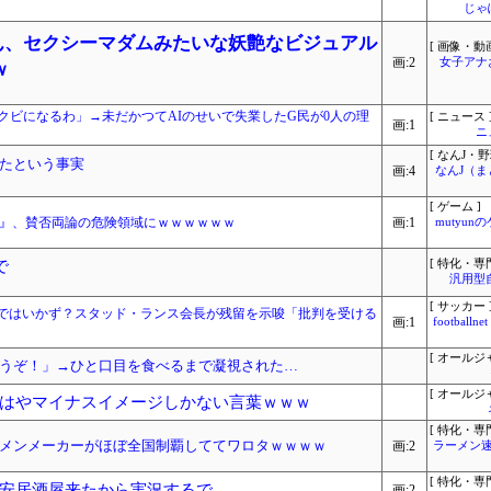
じゃ
さん、セクシーマダムみたいな妖艶なビジュアル
[ 画像・動画
画:2
女子アナ
ｗ
クビになるわ」→未だかつてAIのせいで失業したG民が0人の理
[ ニュース 
画:1
ニ
[ なんJ・野
たという事実
画:4
なんJ（
[ ゲーム ]
魂』、賛否両論の危険領域にｗｗｗｗｗｗ
画:1
mutyun
で
[ 特化・専門
汎用型
[ サッカー 
ではいかず？スタッド・ランス会長が残留を示唆「批判を受ける
画:1
footbal
[ オールジ
うぞ！」→ひと口目を食べるまで凝視された…
[ オールジ
はやマイナスイメージしかない言葉ｗｗｗ
[ 特化・専門
メンメーカーがほぼ全国制覇しててワロタｗｗｗｗ
画:2
ラーメン速
[ 特化・専門
安居酒屋来たから実況するで
画:2