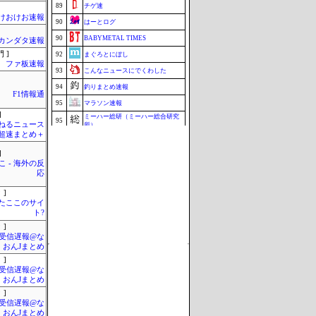
89
チゲ速
けおけお速報
90
はーとログ
90
BABYMETAL TIMES
カンダタ速報
 ]
92
まぐろとにぼし
ファ板速報
93
こんなニュースにでくわした
94
釣りまとめ速報
F1情報通
95
マラソン速報
]
ミーハー総研（ミーハー総合研究
95
ねるニュース
所）
超速まとめ＋
97
ねこのあまやどり
映画.net -ネタバレ|感想|評判 2chま
]
97
とめブログ-
 - 海外の反
応
99
まとめんだー
99
ブラウザゲーム速報
 ]
またここのサイ
101
ZAPZAP!
ト?
Update 08/09 20:38
 ]
受信遅報@な
・おんJまとめ
 ]
受信遅報@な
・おんJまとめ
 ]
受信遅報@な
・おんJまとめ