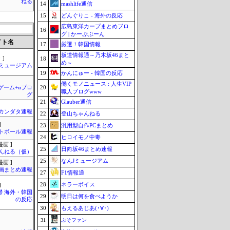
ねる
14
mashlife通信
15
どんぐりこ - 海外の反応
広島東洋カープまとめブロ
16
グ | かーぷぶーん
イト名
17
厳選！韓国情報
坂道情報通～乃木坂46まと
 ]
18
め～
Jミュージアム
19
かんにゅー - 韓国の反応
働くモノニュース : 人生VIP
20
のゲーム+αブロ
職人ブログwww
グ
21
Glauber通信
カンダタ速報
22
登山ちゃんねる
]
23
汎用型自作PCまとめ
トボール速報
24
ヒロイモノ中毒
画 ]
25
日向坂46まとめ速報
んねる（仮）
25
なんJミュージアム
画 ]
画まとめ速報
27
F1情報通
28
ネラーボイス
]
鬱 海外・韓国
29
明日は何を食べようか
の反応
30
もえるあじあ(･∀･)
31
ぷそファン