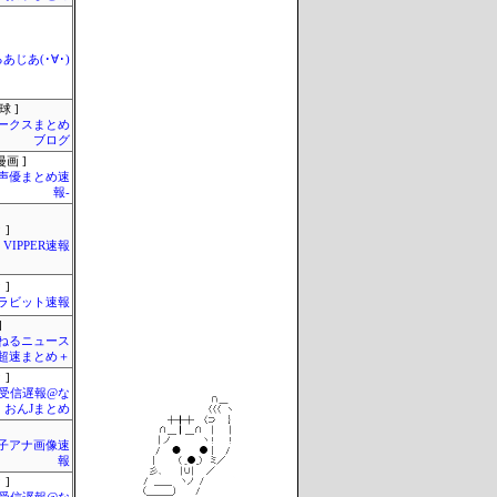
あじあ(･∀･)
球 ]
ークスまとめ
ブログ
画 ]
-声優まとめ速
報-
 ]
VIPPER速報
 ]
ラビット速報
]
ねるニュース
超速まとめ＋
 ]
受信遅報@な
・おんJまとめ
女子アナ画像速
報
 ]