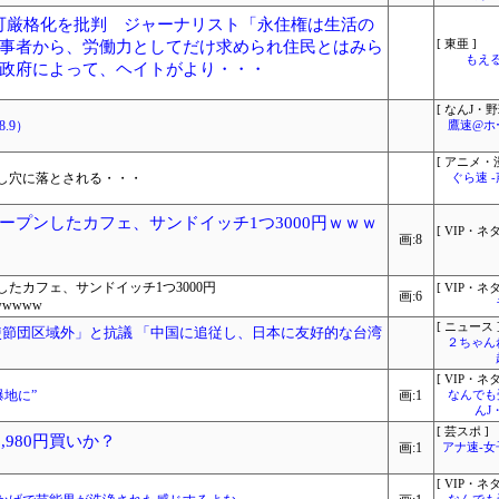
許可厳格化を批判 ジャーナリスト「永住権は生活の
事者から、労働力としてだけ求められ住民とはみら
[ 東亜 ]
もえる
政府によって、ヘイトがより・・・
[ なんJ・野
.9）
鷹速@ホ
[ アニメ・漫
し穴に落とされる・・・
ぐら速 
ープンしたカフェ、サンドイッチ1つ3000円ｗｗｗ
[ VIP・ネタ
画:8
たカフェ、サンドイッチ1つ3000円
[ VIP・ネタ
画:6
wwwww
[ ニュース 
使節団区域外」と抗議 「中国に追従し、日本に友好的な台湾
２ちゃん
[ VIP・ネタ
爆地に”
画:1
なんでも
んJ
[ 芸スポ ]
,980円買いか？
画:1
アナ速‐
[ VIP・ネタ