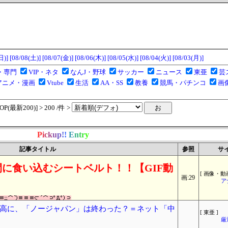
日)]
[08/08(土)]
[08/07(金)]
[08/06(木)]
[08/05(水)]
[08/04(火)]
[08/03(月)]
・専門
VIP・ネタ
なんJ・野球
サッカー
ニュース
東亜
芸
アニメ・漫画
Vtube
生活
AA・SS
教養
競馬・パチンコ
画
(最新200)] > 200 /件 >
P
i
c
k
u
p
!
!
E
n
t
r
y
記事タイトル
参照
サ
に食い込むシートベルト！！【GIF動
[ 画像・動画
画:29
ア
高に、「ノージャパン」は終わった？＝ネット「中
[ 東亜 ]
厳