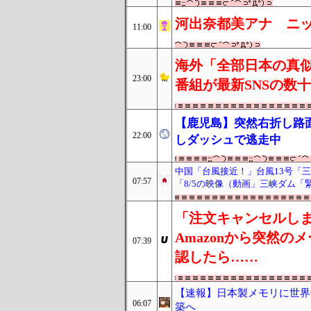
河出奈都美アナ ニ
11:00
海外「全部日本の真似
23:00
番組が最新SNSの数
【鹿児島】突然右折し路
22:00
しダッシュで逃走中
中国「台風接近！」台風13号「
07:57
「8/5の映像（動画」三峡ダム
「注文キャンセルし
Amazonから突然
07:39
認したら……
【速報】日本製メモリに世界
06:07
築へ