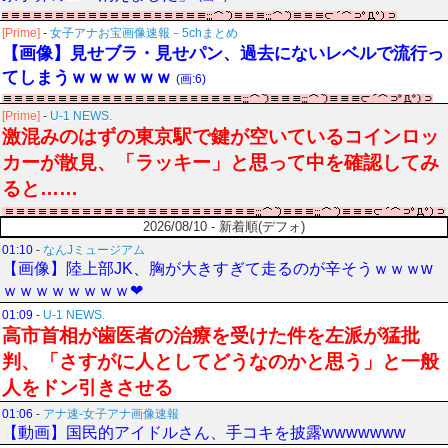
[Prime]
-
女子アナお宝画像速報－5chまとめ
【画像】見せブラ・見せパン、過去にないレベルで流行っ
てしまうｗｗｗｗｗｗ
(画:6)
[Prime]
-
U-1 NEWS.
激混みのはずの東京駅で鍵が空いているコインロッ
カーが散見、「ラッキー」と思って中を確認してみ
ると……
2026/08/10 - 新着順(デフォ)
01:10
-
なんJミュージアム
【画像】陸上部JK、胸が大きすぎて走るのが辛そうｗｗｗw
ｗｗｗｗｗｗｗｗ❤
01:09
-
U-1 NEWS.
高市首相が歯医者の治療を受けた件を左派が猛批
判、「さすがに人としてどうなのかと思う」と一般
人をドン引きさせる
01:06
-
アナ速‐女子アナ画像速報
【動画】国民的アイドルさん、手コキを披露wwwwwww