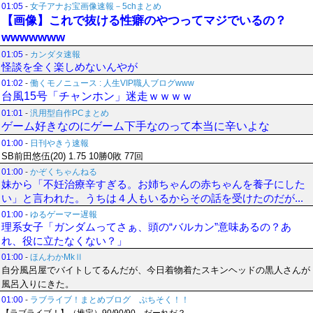
01:05
-
女子アナお宝画像速報－5chまとめ
【画像】これで抜ける性癖のやつってマジでいるの？
wwwwwww
01:05
-
カンダタ速報
怪談を全く楽しめないんやが
01:02
-
働くモノニュース : 人生VIP職人ブログwww
台風15号「チャンホン」迷走ｗｗｗｗ
01:01
-
汎用型自作PCまとめ
ゲーム好きなのにゲーム下手なのって本当に辛いよな
01:00
-
日刊やきう速報
SB前田悠伍(20) 1.75 10勝0敗 77回
01:00
-
かぞくちゃんねる
妹から「不妊治療辛すぎる。お姉ちゃんの赤ちゃんを養子にした
い」と言われた。うちは４人もいるからその話を受けたのだが...
01:00
-
ゆるゲーマー遅報
理系女子「ガンダムってさぁ、頭の“バルカン”意味あるの？あ
れ、役に立たなくない？」
01:00
-
ほんわかMkⅡ
自分風呂屋でバイトしてるんだが、今日着物着たスキンヘッドの黒人さんが
風呂入りにきた。
01:00
-
ラブライブ！まとめブログ ぷちそく！！