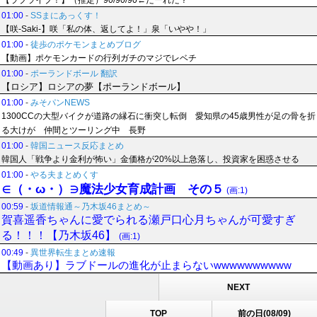
【ラブライブ！】（推定）90/90/90←だーれだ？
01:00
-
SSまにあっくす！
【咲-Saki-】咲「私の体、返してよ！」泉「いやや！」
01:00
-
徒歩のポケモンまとめブログ
【動画】ポケモンカードの行列ガチのマジでレベチ
01:00
-
ポーランドボール 翻訳
【ロシア】ロシアの夢【ポーランドボール】
01:00
-
みそパンNEWS
1300CCの大型バイクが道路の縁石に衝突し転倒 愛知県の45歳男性が足の骨を折
る大けが 仲間とツーリング中 長野
01:00
-
韓国ニュース反応まとめ
韓国人「戦争より金利が怖い」金価格が20%以上急落し、投資家を困惑させる
01:00
-
やる夫まとめくす
∈（・ω・）∋魔法少女育成計画 その５
(画:1)
00:59
-
坂道情報通～乃木坂46まとめ～
賀喜遥香ちゃんに愛でられる瀬戸口心月ちゃんが可愛すぎ
る！！！【乃木坂46】
(画:1)
00:49
-
異世界転生まとめ速報
【動画あり】ラブドールの進化が止まらないwwwwwwwwww
NEXT
TOP
前の日(08/09)