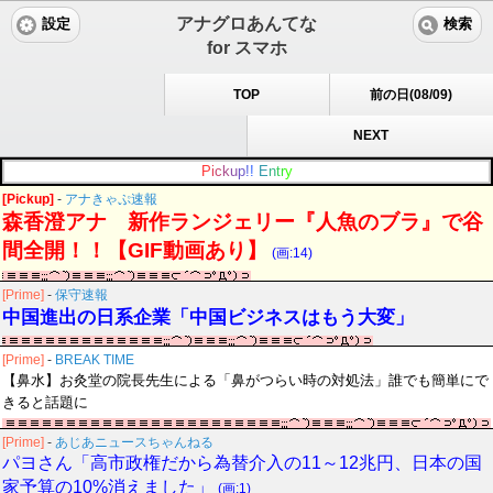
アナグロあんてな
設定
検索
for スマホ
TOP
前の日(08/09)
NEXT
P
i
c
k
u
p
!
!
E
n
t
r
y
[Pickup]
-
アナきゃぷ速報
森香澄アナ 新作ランジェリー『人魚のブラ』で谷
間全開！！【GIF動画あり】
(画:14)
[Prime]
-
保守速報
中国進出の日系企業「中国ビジネスはもう大変」
[Prime]
-
BREAK TIME
【鼻水】お灸堂の院長先生による「鼻がつらい時の対処法」誰でも簡単にで
きると話題に
[Prime]
-
あじあニュースちゃんねる
パヨさん「高市政権だから為替介入の11～12兆円、日本の国
家予算の10%消えました」
(画:1)