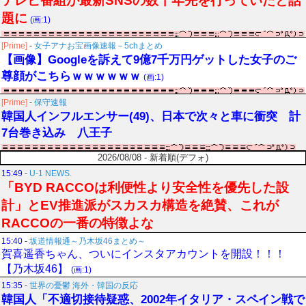
テレビ番組が最新SNSの数十年先を行っていたと話
題に
(画:1)
[Prime]
-
女子アナお宝画像速報－5chまとめ
【画像】Googleを訴えて9億7千万円ゲットした女子のご
尊顔がこちらｗｗｗｗｗｗ
(画:1)
[Prime]
-
保守速報
韓国人インフルエンサー(49)、日本で次々と車に衝突 計
7台巻き込み 八王子
2026/08/08 - 新着順(デフォ)
15:49
-
U-1 NEWS.
「BYD RACCOは利便性より安全性を優先した設
計」とEV推進派がスカスカ構造を絶賛、これが
RACCOの一番の特徴よな
15:40
-
坂道情報通～乃木坂46まとめ～
賀喜遥香ちゃん、ついにインスタアカウントを開設！！！
【乃木坂46】
(画:1)
15:35
-
世界の憂鬱 海外・韓国の反応
韓国人「不適切接待疑惑、2002年イタリア・スペイン戦で