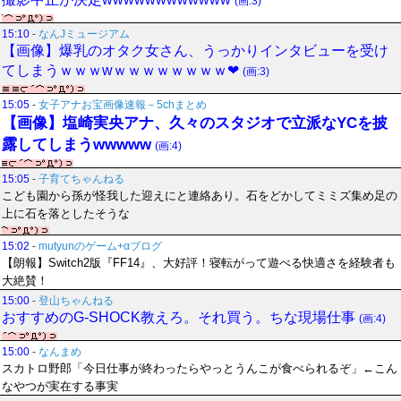
(画:3)
15:10
-
なんJミュージアム
【画像】爆乳のオタク女さん、うっかりインタビューを受け
てしまうｗｗｗwｗｗｗｗｗｗｗｗ❤
(画:3)
15:05
-
女子アナお宝画像速報－5chまとめ
【画像】塩崎実央アナ、久々のスタジオで立派なYCを披
露してしまうwwwww
(画:4)
15:05
-
子育てちゃんねる
こども園から孫が怪我した迎えにと連絡あり。石をどかしてミミズ集め足の
上に石を落としたそうな
15:02
-
mutyunのゲーム+αブログ
【朗報】Switch2版『FF14』、大好評！寝転がって遊べる快適さを経験者も
大絶賛！
15:00
-
登山ちゃんねる
おすすめのG-SHOCK教えろ。それ買う。ちな現場仕事
(画:4)
15:00
-
なんまめ
スカトロ野郎「今日仕事が終わったらやっとうんこが食べられるぞ」←こん
なやつが実在する事実