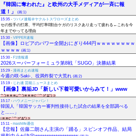
『韓国に奪われた』と欧州の大手メディアが一斉に報
道！」
(画:1)
15:35
-
ツバメ速報＠ヤクルトスワローズまとめ
セの投手の打席、平均打率0割台ケガのリスクあり走って疲れる←これを今
年までやってる理由
15:30
-
VIPPER速報
【画像】ロピアのパワー全開おにぎり444円ｗｗｗｗｗｗｗｗ
ｗｗｗｗ
(画:1)
15:30
-
F1情報通
2026スーパーフォーミュラ第8戦「SUGO」決勝結果
15:29
-
漫画まとめ速報
今週の咲-Saki-、役満炸裂で大荒れ
(画:2)
15:19
-
じわ速 芸能ニュースまとめ
【画像】裏垢JD「新しい下着可愛いからみて！」www
15:17
-
ハウメニージャパン！
韓国人「韓国サッカー審判性接待した試合の結果を全部調べる
と……」
15:11
-
mashlife通信
【悲報】佐藤二朗さん主演の「踊る」スピンオフ作品、結局
撮影中止が決定wwwwwwwwwwww