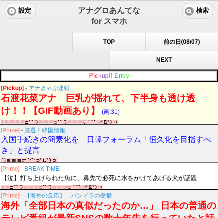
アナグロあんてな
設定
検索
for スマホ
TOP
前の日(08/07)
NEXT
P
i
c
k
u
p
!
!
E
n
t
r
y
[Pickup]
-
アナきゃぷ速報
石渡花菜アナ 巨乳が揺れて、下半身も透け透
け！！【GIF動画あり】
(画:31)
[Prime]
-
厳選！韓国情報
入国手続きの簡素化を 日韓フォーラム「恒久化を目指すべ
き」と提言
[Prime]
-
BREAK TIME
【泣】打ち上げられた魚に、鼻先で必死に水をかけてあげる犬が話題
[Prime]
-
【海外の反応】 パンドラの憂鬱
海外「全部日本の真似だったのか…」 日本の普通の