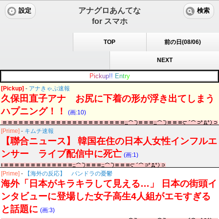
アナグロあんてな
設定
検索
for スマホ
TOP
前の日(08/06)
NEXT
P
i
c
k
u
p
!
!
E
n
t
r
y
[Pickup]
-
アナきゃぷ速報
久保田直子アナ お尻に下着の形が浮き出てしまう
ハプニング！！
(画:10)
[Prime]
-
キムチ速報
【聯合ニュース】 韓国在住の日本人女性インフルエ
ンサー ライブ配信中に死亡
(画:1)
[Prime]
-
【海外の反応】 パンドラの憂鬱
海外「日本がキラキラして見える…」 日本の街頭イ
ンタビューに登場した女子高生4人組がエモすぎる
と話題に
(画:3)