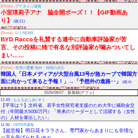
[Prime]
-
アナきゃぷ速報
小室瑛莉子アナ 脇全開ポーズ！！【GIF動画あ
り】
(画:21)
[Prime]
-
U-1 NEWS.
BYD Raccoを礼賛する連中に自動車評論家が苦
言、その投稿に雉で有名な別評論家が噛みついてし
まい……
[Prime]
-
世界の憂鬱 海外・韓国の反応
韓国人「日本メディアが大型台風13号が急カーブで韓国方
面に向かって来ると予報！」→「予想外の進路‥」
(画:4)
2026/08/07 - 新着順(デフォ)
11:45
-
もえるあじあ(･∀･)
【平等は？】文科省、若手女性研究者支援のため大学に補助金交
付（年間最大5000万円）「将来のリーダーとして活躍する（女性
の）人材を輩出したい」
11:30
-
VIPPER速報
【超悲報】明日花キララさん、専門家からあまりにも非情な
一言を告げられる
(画:4)