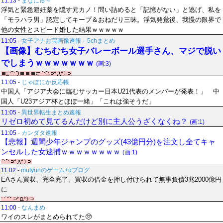
11:13
-
まなにゅ～
浮気と緊急避妊薬を隠す元カノ！問い詰めると「記憶がない」と逃げ、私を
「モラハラ男」認定してキープ＆おねだり三昧。浮気発覚後、我慢の限界で
他の女性とスピード婚した結果ｗｗｗｗｗ
11:05
-
女子アナお宝画像速報－5chまとめ
【画像】むちむち女子バレーボール選手さん、マジで脱い
でしまうｗｗｗｗｗｗｗ
(画:3)
11:05
-
じゃぽにか反応帳
中国人「アジア大会に臨むサッカー日本U21代表のメンバーが発表！」 中
国人「U23アジア杯とほぼ一緒」「これは強そうだ」
11:05
-
異世界転生まとめ速報
リゼロ初めて見てるんだけど別に主人公うざくなくね？
(画:1)
11:05
-
カンダタ速報
【悲報】週間少年ジャンプのグッズ(43億円分)を注文し全てキャ
ンセルした女逮捕ｗｗｗｗｗｗｗｗ
(画:1)
11:02
-
mutyunのゲーム+αブログ
EAさん買収、完全完了。買収の借金を押し付けられて無事負債3兆2000億円
に
11:00
-
なんまめ
ワイのスレがまとめられてた🥺