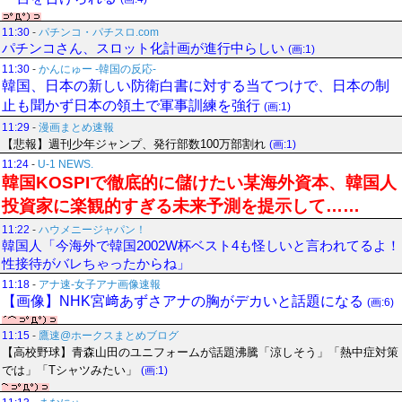
11:30
-
パチンコ・パチスロ.com
パチンコさん、スロット化計画が進行中らしい
(画:1)
11:30
-
かんにゅー -韓国の反応-
韓国、日本の新しい防衛白書に対する当てつけで、日本の制
止も聞かず日本の領土で軍事訓練を強行
(画:1)
11:29
-
漫画まとめ速報
【悲報】週刊少年ジャンプ、発行部数100万部割れ
(画:1)
11:24
-
U-1 NEWS.
韓国KOSPIで徹底的に儲けたい某海外資本、韓国人
投資家に楽観的すぎる未来予測を提示して……
11:22
-
ハウメニージャパン！
韓国人「今海外で韓国2002W杯ベスト4も怪しいと言われてるよ！
性接待がバレちゃったからね」
11:18
-
アナ速‐女子アナ画像速報
【画像】NHK宮﨑あずさアナの胸がデカいと話題になる
(画:6)
11:15
-
鷹速@ホークスまとめブログ
【高校野球】青森山田のユニフォームが話題沸騰「涼しそう」「熱中症対策
では」「Tシャツみたい」
(画:1)