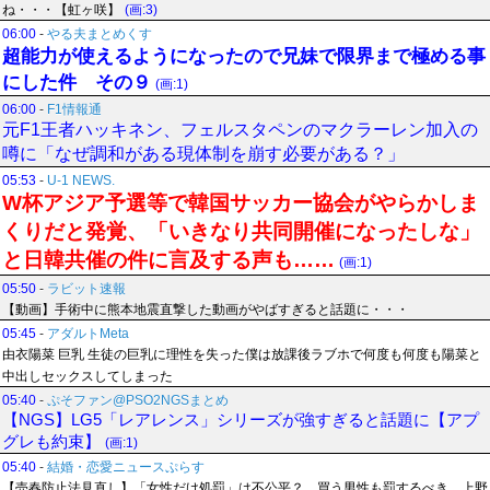
ね・・・【虹ヶ咲】
(画:3)
06:00
-
やる夫まとめくす
超能力が使えるようになったので兄妹で限界まで極める事
にした件 その９
(画:1)
06:00
-
F1情報通
元F1王者ハッキネン、フェルスタペンのマクラーレン加入の
噂に「なぜ調和がある現体制を崩す必要がある？」
05:53
-
U-1 NEWS.
W杯アジア予選等で韓国サッカー協会がやらかしま
くりだと発覚、「いきなり共同開催になったしな」
と日韓共催の件に言及する声も……
(画:1)
05:50
-
ラビット速報
【動画】手術中に熊本地震直撃した動画がやばすぎると話題に・・・
05:45
-
アダルトMeta
由衣陽菜 巨乳 生徒の巨乳に理性を失った僕は放課後ラブホで何度も何度も陽菜と
中出しセックスしてしまった
05:40
-
ぷそファン@PSO2NGSまとめ
【NGS】LG5「レアレンス」シリーズが強すぎると話題に【アプ
グレも約束】
(画:1)
05:40
-
結婚・恋愛ニュースぷらす
【売春防止法見直し】「女性だけ処罰」は不公平？ 買う男性も罰するべき 上野