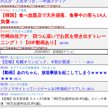
の人が「人生オワタ」―中国メディア
[Prime]
-
キムチ速報
【韓国】食べ放題店で天井崩落、食事中の客ら14人
負傷
(画:1)
[Prime]
-
アナきゃぷ速報
竹﨑由佳アナ 四つん這いでお尻を突き出すトレー
ニング！！【GIF動画あり】
(画:30)
2026/08/07 - 新着順(デフォ)
06:07
-
あじあニュースちゃんねる
【悲報】札幌オリンピック、８割が賛成・・・・
(画:1)
06:05
-
女子アナお宝画像速報－5chまとめ
【動画】あのちゃん、放送事故を起こしてしまうｗｗｗｗ
ｗｗｗ
(画:1)
06:05
-
カンダタ速報
パラノマサイトっていうゲームを2作連続クリアした
(画:1)
06:02
-
mutyunのゲーム+αブログ
【悲報】任天堂決算 スイッチ2本体『382万台(前年比34.4%減)』スイッチ本
体『66万台(前年比31.8%減)』