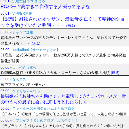
06:01
-
汎用型自作PCまとめ
PCパーツ高すぎて自作する人減ってるよな
06:01
-
VIPPER速報
【悲報】射殺されたオッサン、最近母を亡くして精神的ショ
ックを受けていたと判明・・・
(画:1)
06:00
-
ジャンプ速報
覇権漫画ワンピースの主人公モンキー・D・ルフィさん、変わり果てた姿で
発見される・・・
(画:1)
06:00
-
footballnet【サッカーまとめ】
J1鹿島、公式SNS総フォロワー数が296万人超えでJクラブ最多に 海外発信
強化が結実
06:00
-
日刊やきう速報
昨季60本塁打・OPS.948の『カル・ローリー』さんの今季の成績
(画:5)
06:00
-
なんまめ
家でフライドポテト作った
06:00
-
かぞくちゃんねる
長男嫁が「お姉ちゃん助けて」と電話してきた。バカトメが、雪
の中うちの息子に会いに来ようとしたらしく...
06:00
-
ファイターズ王国＠日ハムまとめブログ
【日本ハム】堀瑞輝「この場面で任せる監督が悪いと思って」火消し成功で3勝目
06:00
-
ラブライブ！まとめブログ ぷちそく！！
【ラブライブ！】侑ちゃんもミアちゃん(14歳)に押し倒されるくらい弱いんだよ