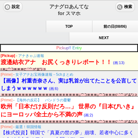
アナグロあんてな
設定
検索
for スマホ
TOP
前の日(08/06)
NEXT
P
i
c
k
u
p
!
!
E
n
t
r
y
[Pickup]
-
アナきゃぷ速報
渡邉結衣アナ お尻くっきりレポート！！
(画:13)
[Prime]
-
女子アナお宝画像速報－5chまとめ
【画像】村重杏奈さん、実は乳首が出てたことを公言して
しまうｗｗｗｗｗｗ
(画:6)
[Prime]
-
【海外の反応】 パンドラの憂鬱
欧州「日本だけ反則だろ…」 世界の『日本びいき』
にヨーロッパ全土から不満の声
(画:2)
[Prime]
-
厳選！韓国情報
【株式投資】韓国で「真夏の世の夢」崩壊、若者中心に多く