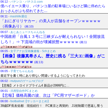
06:12
-
パチンコ・パチスロ.com
僕ハイエース乗り、パチンコ屋の駐車場にいるけど隣に停めたら
おっさんがぶち切れてきた…
06:11
-
mashlife通信
「おにぎりリヤカー」の美人が店舗をオープンｗｗｗｗｗ
（画像あり）
(画:10)
06:07
-
あじあニュースちゃんねる
中国政府「台風１３号に三峡ダムが耐えられない！全開放流
しろ！」⇒ 下流域の街が壊滅状態ｗｗｗｗｗ
(画:1)
06:05
-
女子アナお宝画像速報－5chまとめ
【画像】後藤真希さん、歴史に残る「三大エ□画像」がこ
ちらｗｗｗｗｗｗ
(画:13)
06:05
-
子育てちゃんねる
最近字を書く時にあり得ない間違いするようになってきたわ
06:02
-
mutyunのゲーム+αブログ
【悲報】メトロイドプライム4 新品が2999円に…
06:01
-
汎用型自作PCまとめ
【悲報】価格高騰の波、次は「PC用マザーボード」か
06:00
-
footballnet【サッカーまとめ】
39歳DF長友佑都 現役続行！ FC東京と再契約 J1初制覇で恩返し誓う