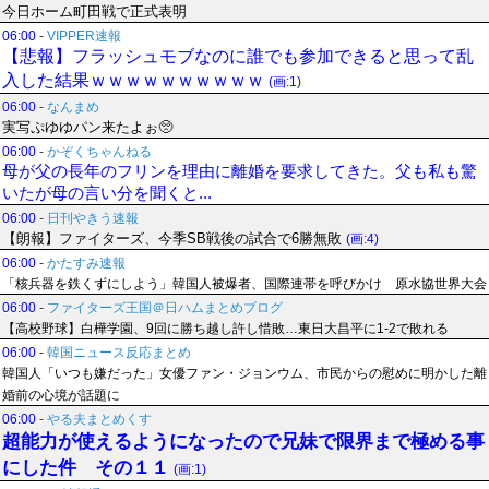
今日ホーム町田戦で正式表明
06:00
-
VIPPER速報
【悲報】フラッシュモブなのに誰でも参加できると思って乱
入した結果ｗｗｗｗｗｗｗｗｗｗ
(画:1)
06:00
-
なんまめ
実写ぷゆゆパン来たよぉ🥺
06:00
-
かぞくちゃんねる
母が父の長年のフリンを理由に離婚を要求してきた。父も私も驚
いたが母の言い分を聞くと...
06:00
-
日刊やきう速報
【朗報】ファイターズ、今季SB戦後の試合で6勝無敗
(画:4)
06:00
-
かたすみ速報
「核兵器を鉄くずにしよう」韓国人被爆者、国際連帯を呼びかけ 原水協世界大会
06:00
-
ファイターズ王国＠日ハムまとめブログ
【高校野球】白樺学園、9回に勝ち越し許し惜敗…東日大昌平に1-2で敗れる
06:00
-
韓国ニュース反応まとめ
韓国人「いつも嫌だった」女優ファン・ジョンウム、市民からの慰めに明かした離
婚前の心境が話題に
06:00
-
やる夫まとめくす
超能力が使えるようになったので兄妹で限界まで極める事
にした件 その１１
(画:1)