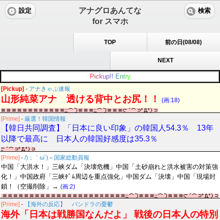
アナグロあんてな
設定
検索
for スマホ
TOP
前の日(08/08)
NEXT
P
i
c
k
u
p
!
!
E
n
t
r
y
[Pickup]
-
アナきゃぷ速報
山形純菜アナ 透ける背中とお尻！！
(画:18)
[Prime]
-
厳選！韓国情報
【韓日共同調査】「日本に良い印象」の韓国人54.3％ 13年
以降で最高に 日本人の韓国好感度は35.3％
[Prime]
-
/)；｀ω´)＜国家総動員報
中国「大洪水！」三峡ダム「決壊危機」中国「土砂崩れと洪水被害の対策強
化！」中国政府「三峡ﾀﾞﾑ周辺を重点強化」中国ダム「決壊」中国「現場封
鎖！（空撮削除」→
(画:2)
[Prime]
-
【海外の反応】 パンドラの憂鬱
海外「日本は戦勝国なんだよ」 戦後の日本人の特別