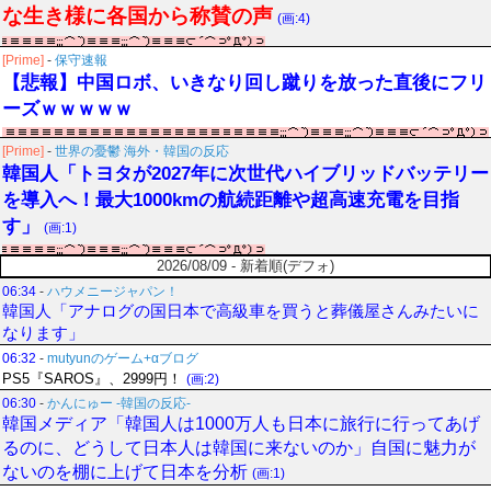
な生き様に各国から称賛の声
(画:4)
[Prime]
-
保守速報
【悲報】中国ロボ、いきなり回し蹴りを放った直後にフリ
ーズｗｗｗｗｗ
[Prime]
-
世界の憂鬱 海外・韓国の反応
韓国人「トヨタが2027年に次世代ハイブリッドバッテリー
を導入へ！最大1000kmの航続距離や超高速充電を目指
す」
(画:1)
2026/08/09 - 新着順(デフォ)
06:34
-
ハウメニージャパン！
韓国人「アナログの国日本で高級車を買うと葬儀屋さんみたいに
なります」
06:32
-
mutyunのゲーム+αブログ
PS5『SAROS』、2999円！
(画:2)
06:30
-
かんにゅー -韓国の反応-
韓国メディア「韓国人は1000万人も日本に旅行に行ってあげ
るのに、どうして日本人は韓国に来ないのか」自国に魅力が
ないのを棚に上げて日本を分析
(画:1)